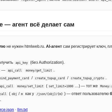
e — агент всё делает сам
елю
не нужен htmlweb.ru.
AI-агент
сам регистрирует ключ, пл
лучить
(без Authorization).
api_key
с —
.
api_call
money/get_limit
/
/
.
bind_payment_card
create_topup_card
create_topup_crypto
(
…) — тот же
api_call
money/set_limit
set_limit=1000
Money:
(
/
как у
) — ответ пользователю
call
obj
m
/json/{obj}/{m}
.
ce.json
·
llm.txt