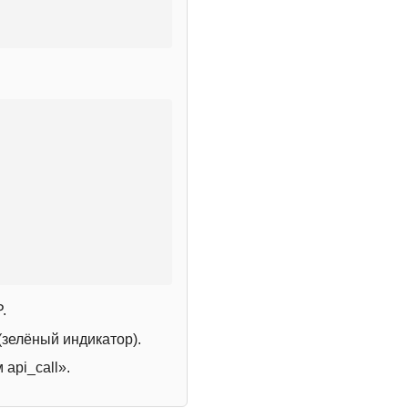
.
зелёный индикатор).
 api_call».