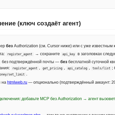
ение (ключ создаёт агент)
вер
без
Authorization (см. Cursor ниже) или с уже известным
та:
→ сохраните
в заголовках следу
register_agent
api_key
без подтверждённой почты —
без
бесплатной суточной кво
сания:
,
,
,
;
register_agent
get_pricing
api_catalog
tools/list
.
oney/set_limit
я на
htmlweb.ru
— опционально (подтверждённый аккаунт: 20
ключения: добавьте MCP без Authorization → агент вызове