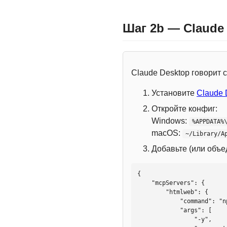
Шаг 2b — Claude
Claude Desktop говорит
Установите
Claude 
Откройте конфиг:
Windows:
%APPDATA%
macOS:
~/Library/A
Добавьте (или объ
{

    "mcpServers": {

        "htmlweb": {

            "command": "npx",

            "args": [

                "-y",
