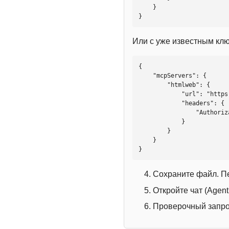
    }

}
Или с уже известным кл
{

    "mcpServers": {

        "htmlweb": {

            "url": "https://mcp.htmlweb.ru/",

            "headers": {

                "Authorization": "Bearer YOUR_API_KEY"

            }

        }

    }

}
Сохраните файл. П
Откройте чат (Agen
Проверочный запрос: