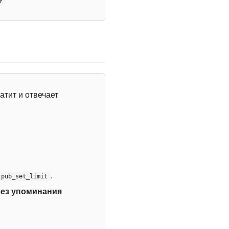
атит и отвечает
.
:pub_set_limit
без упоминания