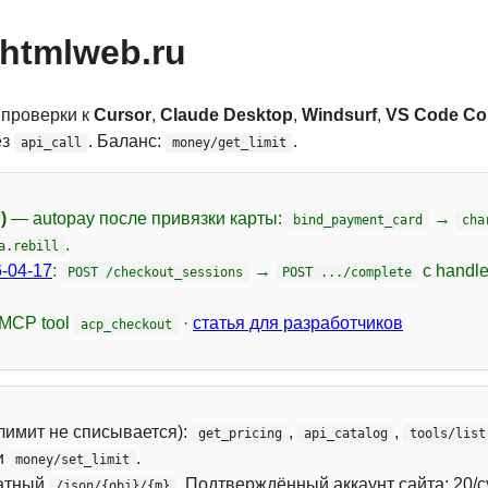
htmlweb.ru
 проверки к
Cursor
,
Claude Desktop
,
Windsurf
,
VS Code Cop
ез
. Баланс:
.
api_call
money/get_limit
)
— autopay после привязки карты:
→
bind_payment_card
cha
.
a.rebill
-04-17
:
→
с handl
POST /checkout_sessions
POST .../complete
 MCP tool
·
статья для разработчиков
acp_checkout
лимит не списывается):
,
,
get_pricing
api_catalog
tools/list
и
.
money/set_limit
атный
. Подтверждённый аккаунт сайта: 20/с
/json/{obj}/{m}