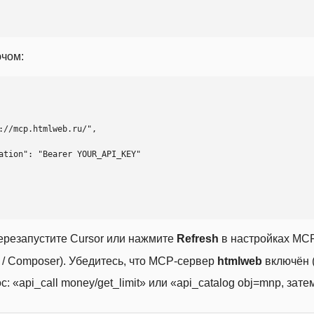
ючом:
ерезапустите Cursor или нажмите
Refresh
в настройках MCP
t / Composer). Убедитесь, что MCP-сервер
htmlweb
включён (
 «api_call money/get_limit» или «api_catalog obj=mnp, затем