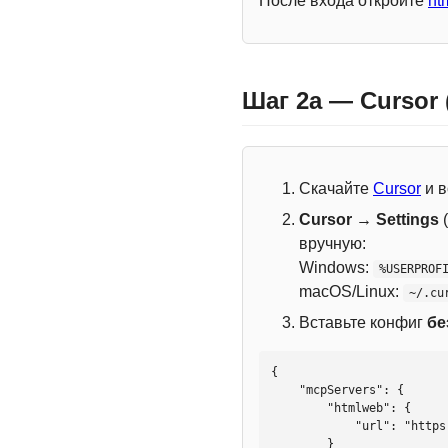
После входа откройте
ht
Шаг 2a — Cursor
Скачайте
Cursor
и в
Cursor → Settings
(
вручную:
Windows:
%USERPROF
macOS/Linux:
~/.cu
Вставьте конфиг
бе
{

    "mcpServers": {

        "htmlweb": {

            "url": "https://mcp.htmlweb.ru/"

        }
