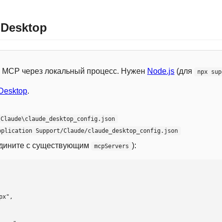
 Desktop
 с MCP через локальный процесс. Нужен
Node.js
(для
npx sup
Desktop
.
\Claude\claude_desktop_config.json
pplication Support/Claude/claude_desktop_config.json
едините с существующим
):
mcpServers