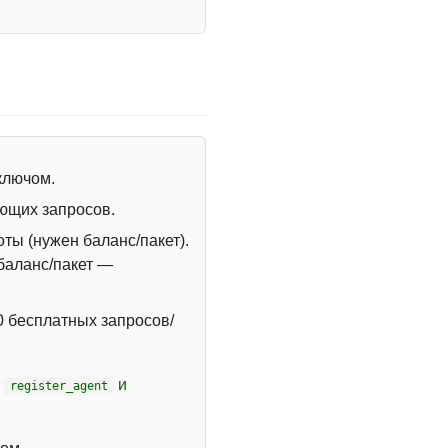
 ключом.
ющих запросов.
ты (нужен баланс/пакет).
 баланс/пакет —
 бесплатных запросов/
т
и
register_agent