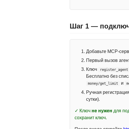
Шаг 1 — подключ
Добавьте MCP-сер
Первый вызов аген
Ключ
register_agent
Бесплатно без спи
и
money/get_limit
m
Ручная регистраци
сутки).
✓ Ключ
не нужен
для под
сохранит ключ.