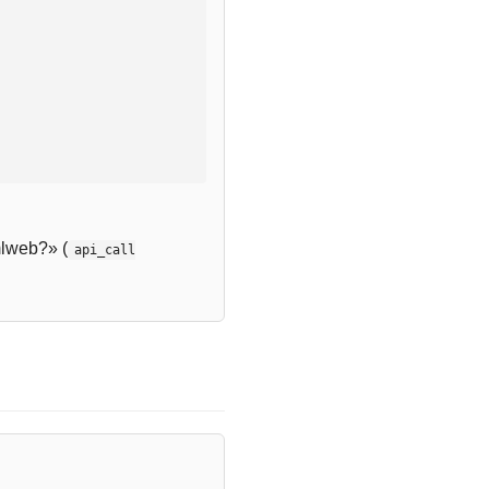
lweb?» (
api_call