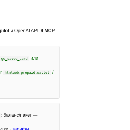
ilot
и OpenAI API.
9 MCP-
или
rge_saved_card
er
/
htmlweb.prepaid.wallet
; баланс/пакет —
утки ·
тарифы