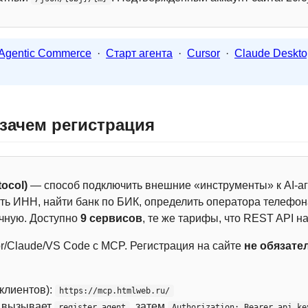
Agentic Commerce
·
Старт агента
·
Cursor
·
Claude Deskto
 зачем регистрация
ocol)
— способ подключить внешние «инструменты» к AI-аг
ть ИНН, найти банк по БИК, определить оператора телефона
чную. Доступно
9 сервисов
, те же тарифы, что REST API на
r/Claude/VS Code с MCP. Регистрация на сайте
не обязате
 клиентов):
https://mcp.htmlweb.ru/
м вызывает
, затем
register_agent
Authorization: Bearer api_ke