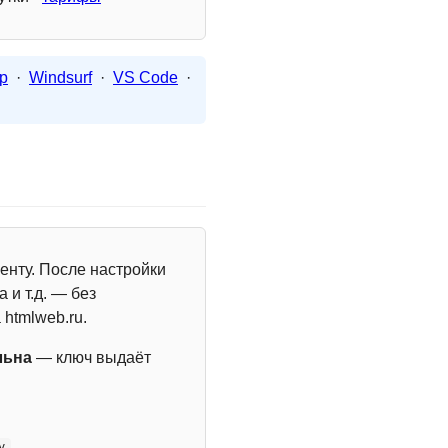
p
·
Windsurf
·
VS Code
·
енту. После настройки
 и т.д. — без
 htmlweb.ru.
льна
— ключ выдаёт
y