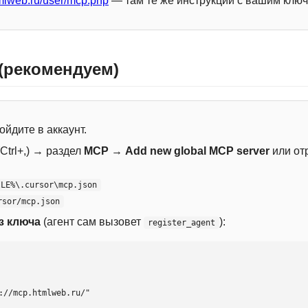
mlweb.ru/user/mcp.php
— там те же инструкции с вашим ключ
 (рекомендуем)
ойдите в аккаунт.
Ctrl+,) → раздел
MCP
→
Add new global MCP server
или от
ILE%\.cursor\mcp.json
rsor/mcp.json
з ключа
(агент сам вызовет
):
register_agent