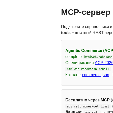
MCP-сервер 
Подключите справочники и
tools
+ штатный REST чер
Agentic Commerce (ACP
complete
htmlweb.robokass
Спецификация
ACP 2026
.
htmlweb.robokassa.rebill
Каталог:
commerce.json
·
Бесплатно через MCP
(
api_call money/get_limit
Данные:
→ шт
api_call