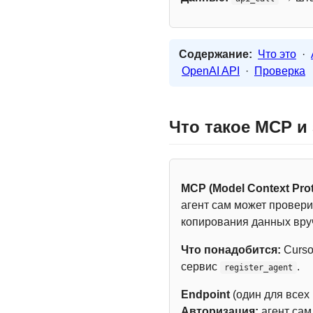
Содержание:
Что это
·
OpenAI API
·
Проверка
Что такое MCP и
MCP (Model Context Prot
агент сам может провери
копирования данных вру
Что понадобится:
Curso
сервис
.
register_agent
Endpoint
(один для всех
Авторизация:
агент са