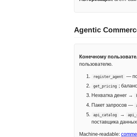
Agentic Commerc
Конечному пользоват
пользователю.
— по
register_agent
; балан
get_pricing
Нехватка денег →
Пакет запросов —
→
api_catalog
api_
поставщика данных
Machine-readable:
commer