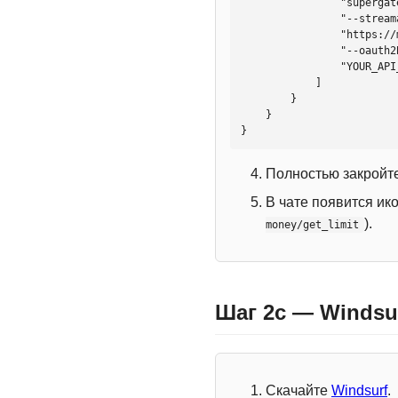
                "supergateway",

                "--streamableHttp",

                "https://mcp.htmlweb.ru/",

                "--oauth2Bearer",

                "YOUR_API_KEY"

            ]

        }

    }

}
Полностью закройте
В чате появится ик
).
money/get_limit
Шаг 2c — Windsu
Скачайте
Windsurf
.