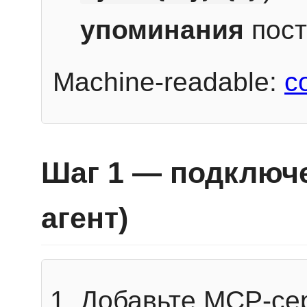
упоминания
пост
Machine-readable:
c
Шаг 1 — подключе
агент)
Добавьте MCP-се