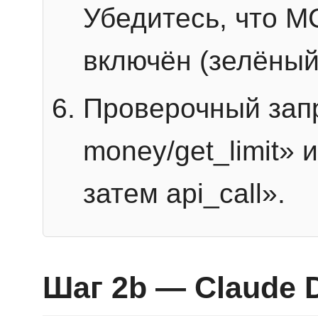
Убедитесь, что 
включён (зелёный
Проверочный запр
money/get_limit» 
затем api_call».
Шаг 2b — Claude 