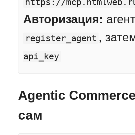
https://mcp.htmlweb.r
Авторизация:
агент
, зате
register_agent
api_key
Agentic Commerce
сам