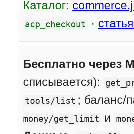
Каталог:
commerce.j
·
статья
acp_checkout
Бесплатно через 
списывается):
get_p
; баланс/
tools/list
и
money/get_limit
mon