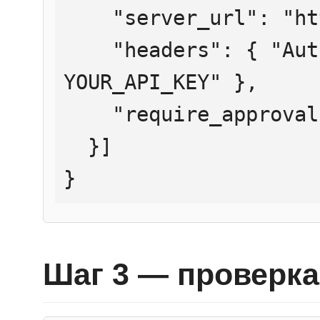
    "server_url": "https://mcp.htmlweb.ru/",

    "headers": { "Authorization": "Bearer 
YOUR_API_KEY" },

    "require_approval": "never"

  }]

}
Шаг 3 — проверка 