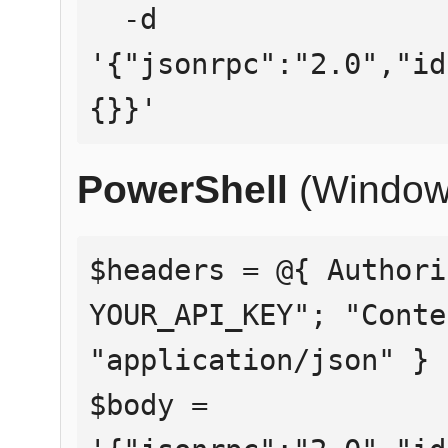
  -d 
'{"jsonrpc":"2.0","id
{}}'
PowerShell
(Window
$headers = @{ Authori
YOUR_API_KEY"; "Conte
"application/json" }

$body = 