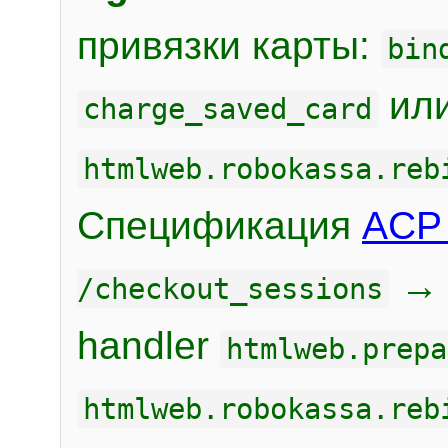
привязки карты:
bin
или
charge_saved_card
htmlweb.robokassa.reb
Спецификация
ACP 
/checkout_sessions
handler
htmlweb.prepa
htmlweb.robokassa.reb