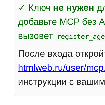
✓ Ключ
не нужен
дл
добавьте MCP без Au
вызовет
register_age
После входа открой
htmlweb.ru/user/mcp
инструкции с вашим