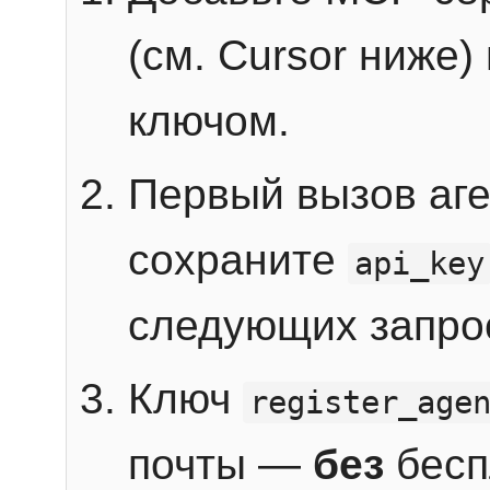
(см. Cursor ниже)
ключом.
Первый вызов аг
сохраните
api_key
следующих запро
Ключ
register_age
почты —
без
бесп