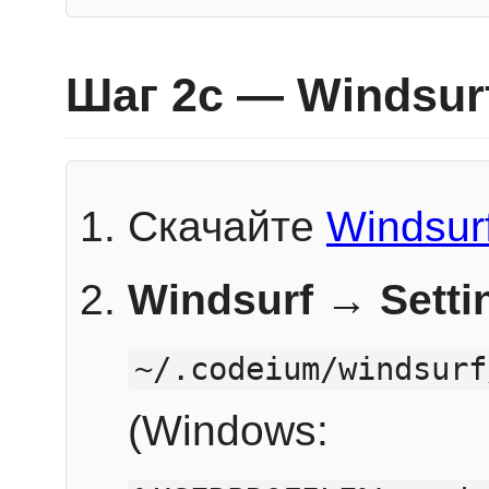
Шаг 2c — Windsur
Скачайте
Windsur
Windsurf → Sett
~/.codeium/windsurf
(Windows: