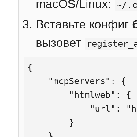
macOS/Linux:
~/.
Вставьте конфиг
вызовет
register_
{

    "mcpServers": {

        "htmlweb": {

            "url": "https://mcp.htmlweb.ru/"

        }

    }
