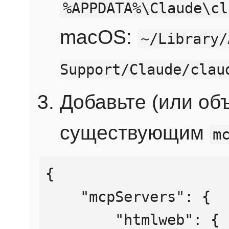
%APPDATA%\Claude\cl
macOS:
~/Library/
Support/Claude/clau
Добавьте (или об
существующим
m
{

    "mcpServers": {

        "htmlweb": {
