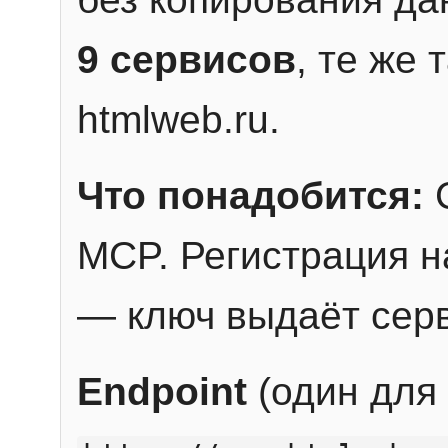
9 сервисов
, те же
htmlweb.ru.
Что понадобится:
C
MCP. Регистрация н
— ключ выдаёт сер
Endpoint
(один для 