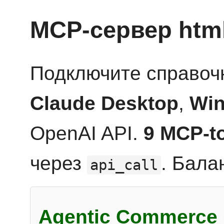
MCP-сервер htm
Подключите справоч
Claude Desktop
,
Win
OpenAI API.
9 MCP-t
через
. Бала
api_call
Agentic Commerce 