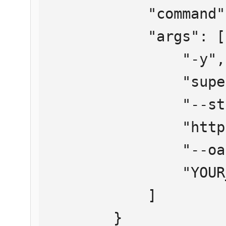
            "command": "npx",

            "args": [

                "-y",

                "supergateway",

                "--streamableHttp",

                "https://mcp.htmlweb.ru/",

                "--oauth2Bearer",

                "YOUR_API_KEY"

            ]

        }
