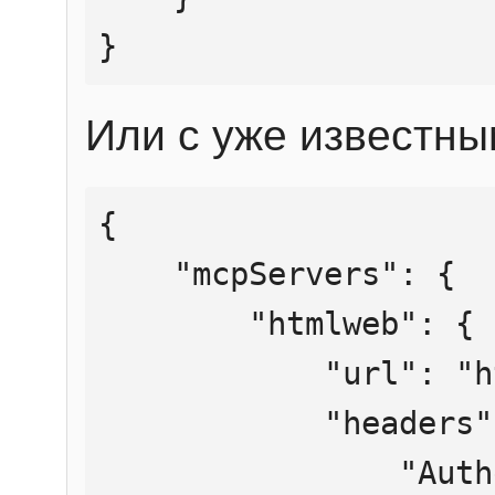
}
Или с уже известны
{

    "mcpServers": {

        "htmlweb": {

            "url": "https://mcp.htmlweb.ru/",

            "headers": {

                "Authorization": "Bearer 