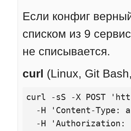
Если конфиг верный
списком из 9 сервис
не списывается.
curl
(Linux, Git Bas
curl -sS -X POST 'htt
  -H 'Content-Type: application/json' \

  -H 'Authorization: Bearer YOUR_API_KEY' \
