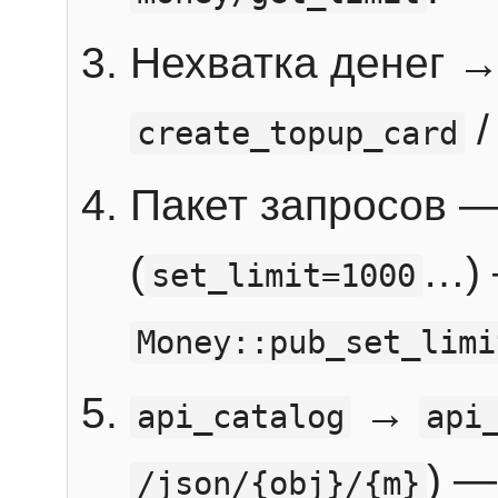
Нехватка денег 
create_topup_card
Пакет запросов 
(
…) 
set_limit=1000
Money::pub_set_limi
→
api_catalog
api
) —
/json/{obj}/{m}