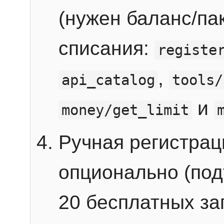
(нужен баланс/пак
списания:
registe
,
api_catalog
tools/
и
money/get_limit
Ручная регистра
опционально (под
20 бесплатных зап