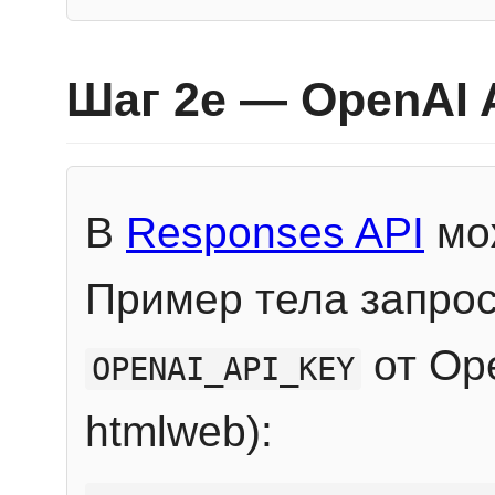
Шаг 2e — OpenAI 
В
Responses API
мож
Пример тела запрос
от Ope
OPENAI_API_KEY
htmlweb):