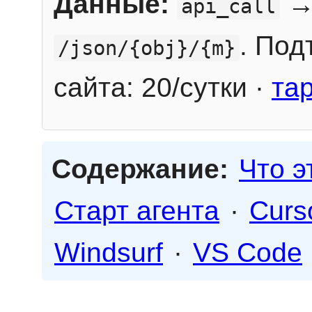
Данные:
→
api_call
. Под
/json/{obj}/{m}
сайта: 20/сутки ·
та
Содержание:
Что э
Старт агента
·
Curs
Windsurf
·
VS Code