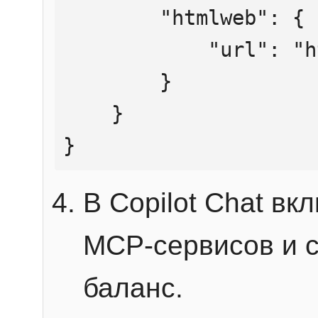
        "htmlweb": {

            "url": "https://mcp.htmlweb.ru/"

        }

    }

}
В Copilot Chat в
MCP-сервисов и 
баланс.