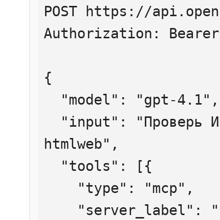
POST https://api.open
Authorization: Bearer
{

  "model": "gpt-4.1",

  "input": "Проверь ИНН 7707083893 через 
htmlweb",

  "tools": [{

    "type": "mcp",

    "server_label": "htmlweb",
