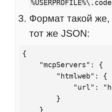
%USERPROFILE%\.code
Формат такой же, 
тот же JSON:
{

    "mcpServers": {

        "htmlweb": {

            "url": "https://mcp.htmlweb.ru/"

        }

    }
