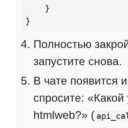
    }

}
Полностью закрой
запустите снова.
В чате появится 
спросите: «Какой
htmlweb?» (
api_ca