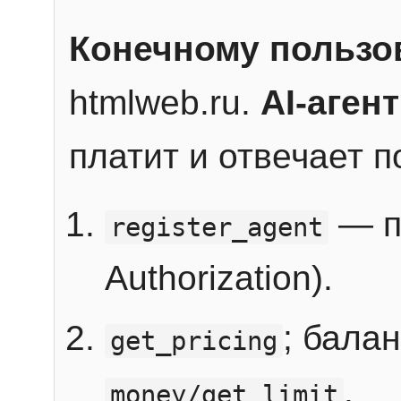
Конечному пользо
htmlweb.ru.
AI-агент
платит и отвечает 
— п
register_agent
Authorization).
; бала
get_pricing
.
money/get_limit