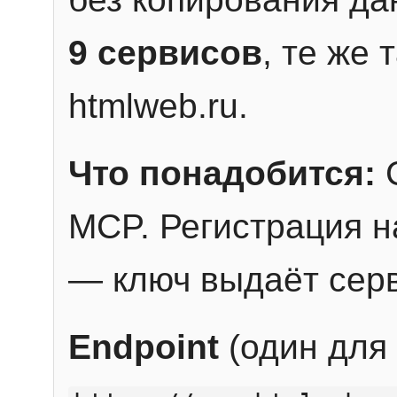
9 сервисов
, те же
htmlweb.ru.
Что понадобится:
C
MCP. Регистрация н
— ключ выдаёт сер
Endpoint
(один для 