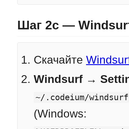
Шаг 2c — Windsur
Скачайте
Windsur
Windsurf → Sett
~/.codeium/windsurf
(Windows: