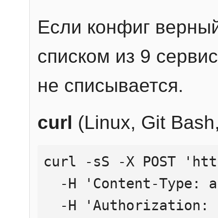
Если конфиг верный
списком из 9 сервис
не списывается.
curl
(Linux, Git Bas
curl -sS -X POST 'htt
  -H 'Content-Type: application/json' \

  -H 'Authorization: Bearer YOUR_API_KEY' \
