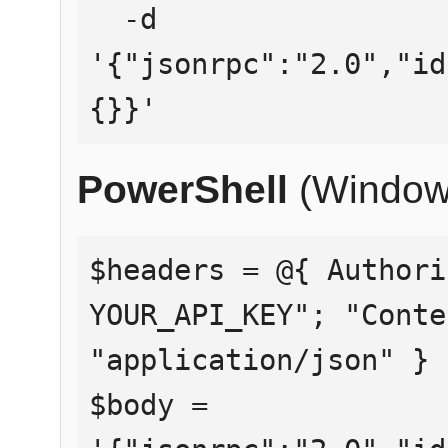
  -d 
'{"jsonrpc":"2.0","id
{}}'
PowerShell
(Window
$headers = @{ Authori
YOUR_API_KEY"; "Conte
"application/json" }

$body = 