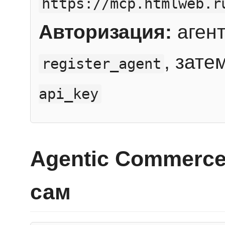
https://mcp.htmlweb.r
Авторизация:
агент
, зате
register_agent
api_key
Agentic Commerce
сам