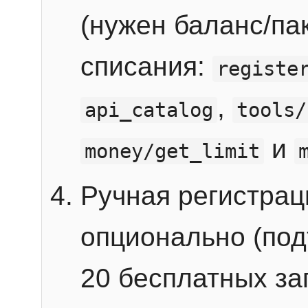
(нужен баланс/пак
списания:
registe
,
api_catalog
tools/
и
money/get_limit
Ручная регистра
опционально (под
20 бесплатных зап