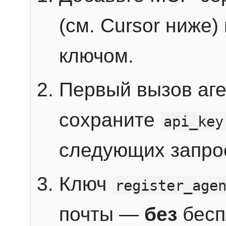
(см. Cursor ниже)
ключом.
Первый вызов аг
сохраните
api_key
следующих запро
Ключ
register_age
почты —
без
бесп