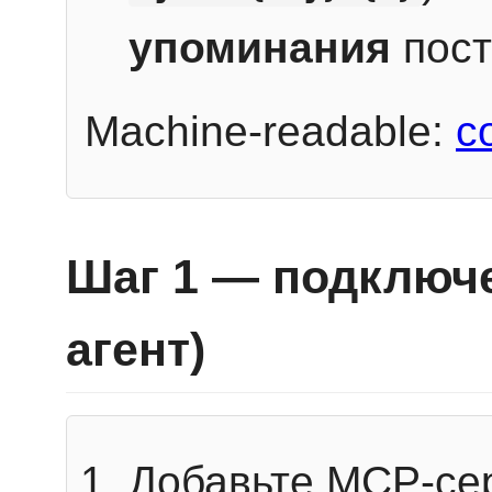
упоминания
пост
Machine-readable:
c
Шаг 1 — подключе
агент)
Добавьте MCP-се