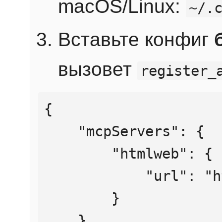
macOS/Linux:
~/.
Вставьте конфиг
вызовет
register_
{

    "mcpServers": {

        "htmlweb": {

            "url": "https://mcp.htmlweb.ru/"

        }

    }
