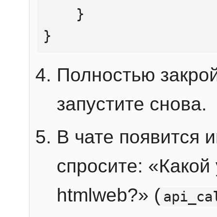
    }

}
Полностью закрой
запустите снова.
В чате появится 
спросите: «Какой
htmlweb?» (
api_ca