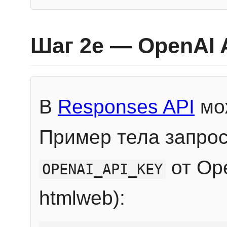
Шаг 2e — OpenAI 
В
Responses API
мож
Пример тела запрос
от Ope
OPENAI_API_KEY
htmlweb):