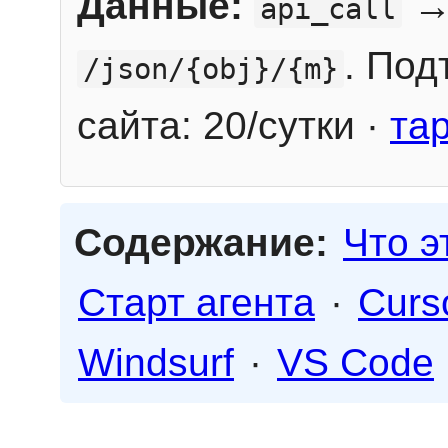
Данные:
→
api_call
. Под
/json/{obj}/{m}
сайта: 20/сутки ·
та
Содержание:
Что э
Старт агента
·
Curs
Windsurf
·
VS Code