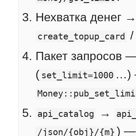
Нехватка денег 
create_topup_card
Пакет запросов 
(
…) 
set_limit=1000
Money::pub_set_limi
→
api_catalog
api
) —
/json/{obj}/{m}