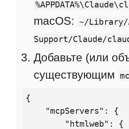
%APPDATA%\Claude\cl
macOS:
~/Library/
Support/Claude/clau
Добавьте (или об
существующим
m
{

    "mcpServers": {

        "htmlweb": {
