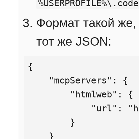
%USERPROFILE%\.code
Формат такой же, 
тот же JSON:
{

    "mcpServers": {

        "htmlweb": {

            "url": "https://mcp.htmlweb.ru/"

        }

    }
