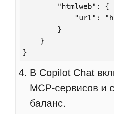
        "htmlweb": {

            "url": "https://mcp.htmlweb.ru/"

        }

    }

}
В Copilot Chat в
MCP-сервисов и 
баланс.