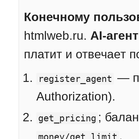
Конечному пользо
htmlweb.ru.
AI-агент
платит и отвечает 
— п
register_agent
Authorization).
; бала
get_pricing
.
money/get_limit