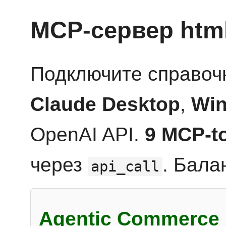
MCP-сервер htm
Подключите справоч
Claude Desktop
,
Win
OpenAI API.
9 MCP-t
через
. Бала
api_call
Agentic Commerce 