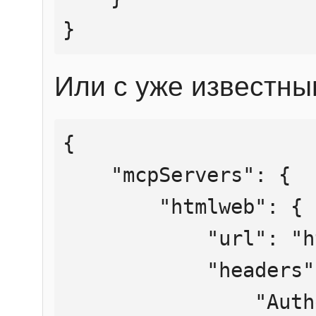
}
Или с уже известны
{

    "mcpServers": {

        "htmlweb": {

            "url": "https://mcp.htmlweb.ru/",

            "headers": {

                "Authorization": "Bearer 