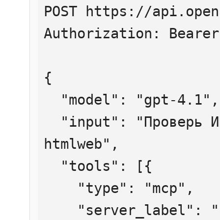
POST https://api.open
Authorization: Bearer
{

  "model": "gpt-4.1",

  "input": "Проверь ИНН 7707083893 через 
htmlweb",

  "tools": [{

    "type": "mcp",

    "server_label": "htmlweb",
