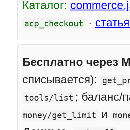
Каталог:
commerce.j
·
статья
acp_checkout
Бесплатно через 
списывается):
get_p
; баланс/
tools/list
и
money/get_limit
mon