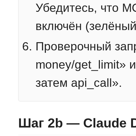
Убедитесь, что 
включён (зелёный
Проверочный запр
money/get_limit» 
затем api_call».
Шаг 2b — Claude 