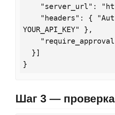
    "server_url": "https://mcp.htmlweb.ru/",

    "headers": { "Authorization": "Bearer 
YOUR_API_KEY" },

    "require_approval": "never"

  }]

}
Шаг 3 — проверка 