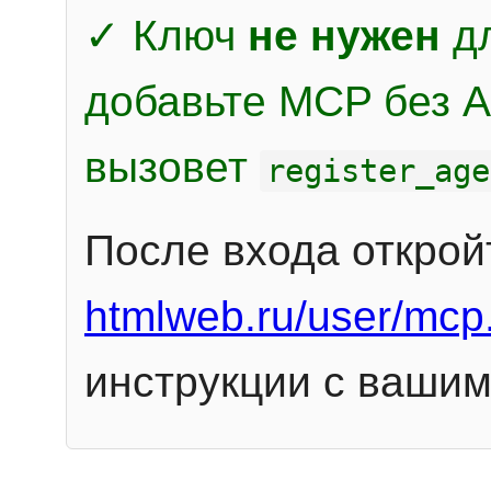
✓ Ключ
не нужен
дл
добавьте MCP без Au
вызовет
register_age
После входа открой
htmlweb.ru/user/mcp
инструкции с вашим