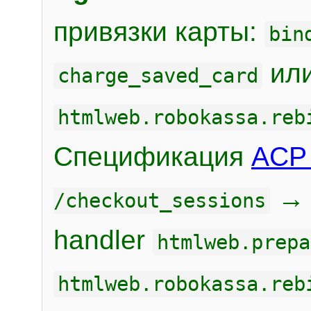
привязки карты:
bin
или
charge_saved_card
htmlweb.robokassa.reb
Спецификация
ACP 
/checkout_sessions
handler
htmlweb.prepa
htmlweb.robokassa.reb