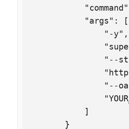
            "command": "npx",

            "args": [

                "-y",

                "supergateway",

                "--streamableHttp",

                "https://mcp.htmlweb.ru/",

                "--oauth2Bearer",

                "YOUR_API_KEY"

            ]

        }
