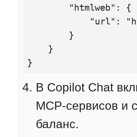
        "htmlweb": {

            "url": "https://mcp.htmlweb.ru/"

        }

    }

}
В Copilot Chat в
MCP-сервисов и 
баланс.