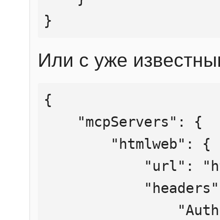
}
Или с уже известны
{

    "mcpServers": {

        "htmlweb": {

            "url": "https://mcp.htmlweb.ru/",

            "headers": {

                "Authorization": "Bearer 