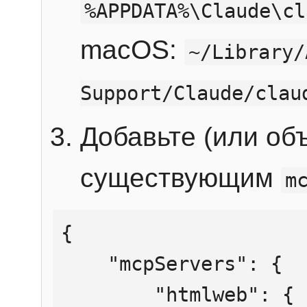
%APPDATA%\Claude\cl
macOS:
~/Library/
Support/Claude/clau
Добавьте (или об
существующим
m
{

    "mcpServers": {

        "htmlweb": {
