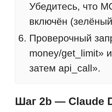
Убедитесь, что 
включён (зелёный
Проверочный запр
money/get_limit» 
затем api_call».
Шаг 2b — Claude 