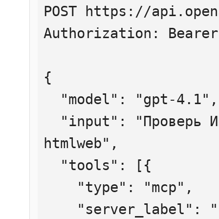
POST https://api.open
Authorization: Bearer
{

  "model": "gpt-4.1",

  "input": "Проверь ИНН 7707083893 через 
htmlweb",

  "tools": [{

    "type": "mcp",

    "server_label": "htmlweb",
