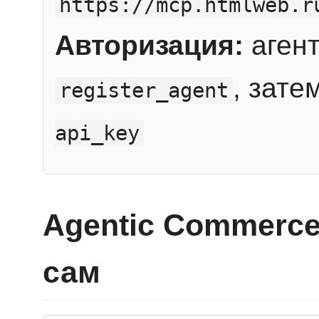
https://mcp.htmlweb.r
Авторизация:
агент
, зате
register_agent
api_key
Agentic Commerce
сам