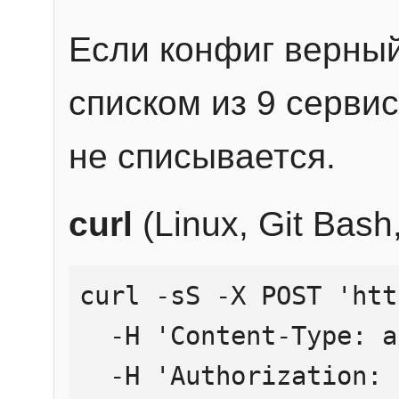
Если конфиг верный
списком из 9 сервис
не списывается.
curl
(Linux, Git Bas
curl -sS -X POST 'htt
  -H 'Content-Type: application/json' \

  -H 'Authorization: Bearer YOUR_API_KEY' \
