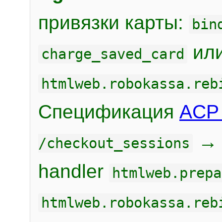
привязки карты:
bin
или
charge_saved_card
htmlweb.robokassa.reb
Спецификация
ACP 
/checkout_sessions
handler
htmlweb.prepa
htmlweb.robokassa.reb