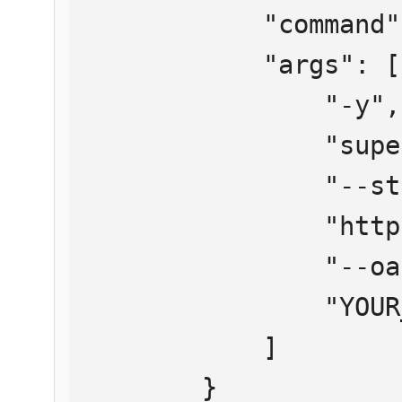
            "command": "npx",

            "args": [

                "-y",

                "supergateway",

                "--streamableHttp",

                "https://mcp.htmlweb.ru/",

                "--oauth2Bearer",

                "YOUR_API_KEY"

            ]

        }
