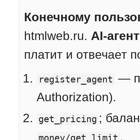
Конечному пользо
htmlweb.ru.
AI-агент
платит и отвечает 
— п
register_agent
Authorization).
; бала
get_pricing
.
money/get_limit