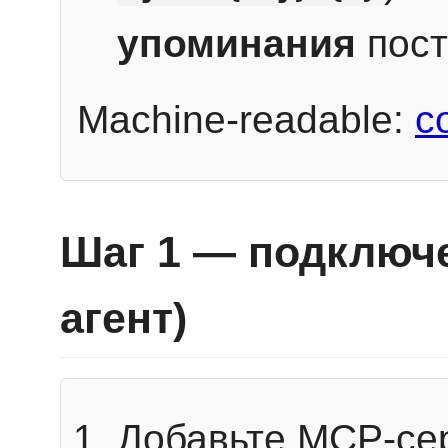
упоминания
пост
Machine-readable:
c
Шаг 1 — подключе
агент)
Добавьте MCP-се