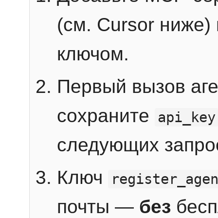
(см. Cursor ниже)
ключом.
Первый вызов аг
сохраните
api_key
следующих запро
Ключ
register_age
почты —
без
бесп