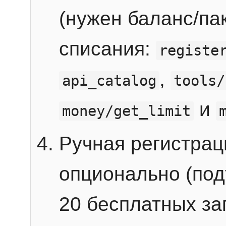
(нужен баланс/пак
списания:
registe
,
api_catalog
tools/
и
money/get_limit
Ручная регистра
опционально (под
20 бесплатных зап