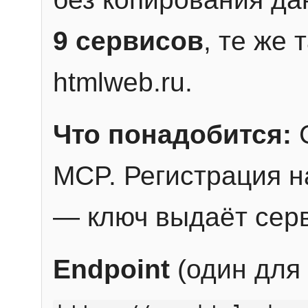
9 сервисов
, те же
htmlweb.ru.
Что понадобится:
C
MCP. Регистрация н
— ключ выдаёт сер
Endpoint
(один для 