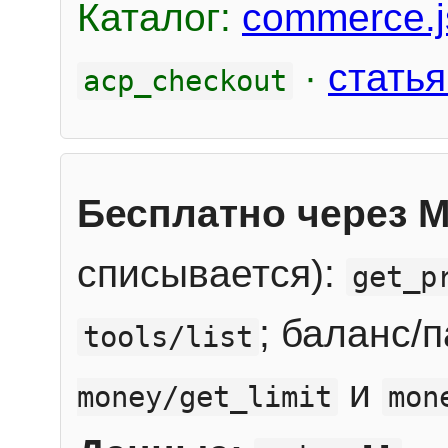
Каталог:
commerce.j
·
статья
acp_checkout
Бесплатно через 
списывается):
get_p
; баланс/
tools/list
и
money/get_limit
mon