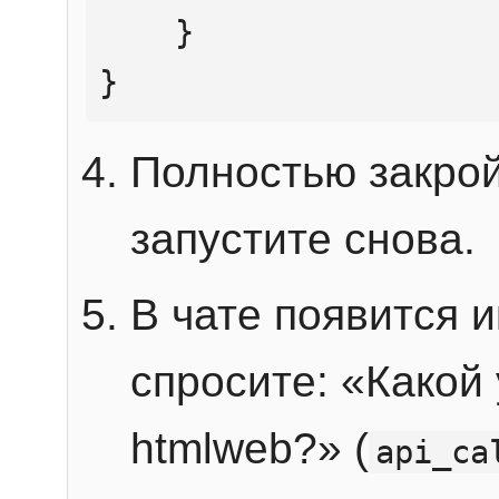
    }

}
Полностью закрой
запустите снова.
В чате появится 
спросите: «Какой
htmlweb?» (
api_ca