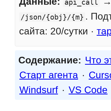
Данные:
→
api_call
. Под
/json/{obj}/{m}
сайта: 20/сутки ·
та
Содержание:
Что э
Старт агента
·
Curs
Windsurf
·
VS Code