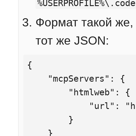
%USERPROFILE%\.code
Формат такой же, 
тот же JSON:
{

    "mcpServers": {

        "htmlweb": {

            "url": "https://mcp.htmlweb.ru/"

        }

    }
