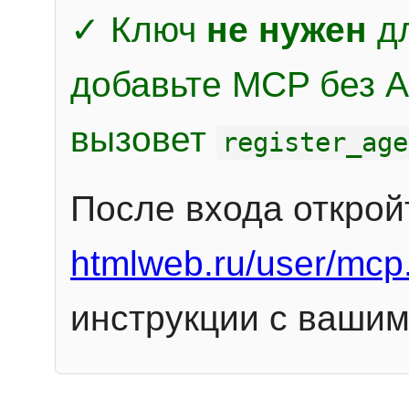
✓ Ключ
не нужен
дл
добавьте MCP без Au
вызовет
register_age
После входа открой
htmlweb.ru/user/mcp
инструкции с вашим