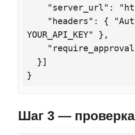
    "server_url": "https://mcp.htmlweb.ru/",

    "headers": { "Authorization": "Bearer 
YOUR_API_KEY" },

    "require_approval": "never"

  }]

}
Шаг 3 — проверка 