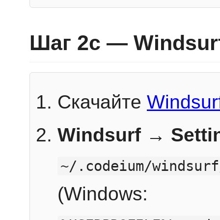
Шаг 2c — Windsur
Скачайте
Windsur
Windsurf → Sett
~/.codeium/windsurf
(Windows: