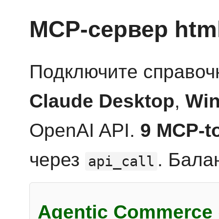
MCP-сервер htm
Подключите справоч
Claude Desktop
,
Win
OpenAI API.
9 MCP-t
через
. Бала
api_call
Agentic Commerce 