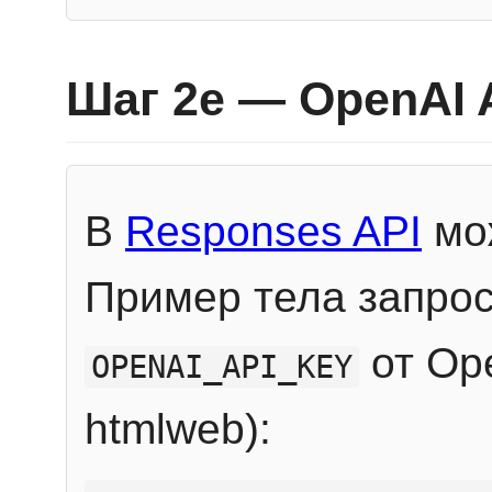
Шаг 2e — OpenAI 
В
Responses API
мож
Пример тела запрос
от Ope
OPENAI_API_KEY
htmlweb):