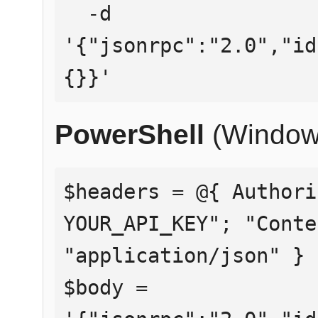
  -d 
'{"jsonrpc":"2.0","id
{}}'
PowerShell
(Window
$headers = @{ Authori
YOUR_API_KEY"; "Conte
"application/json" }

$body = 