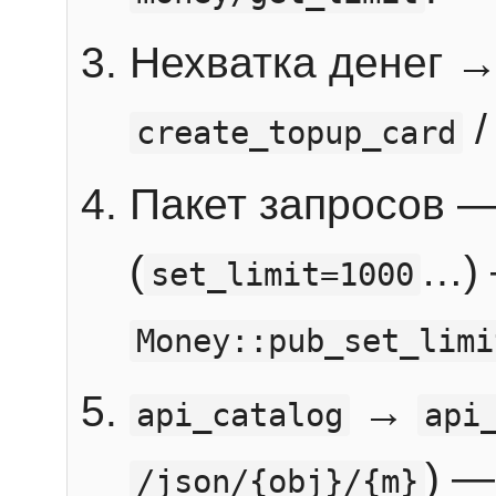
Нехватка денег 
create_topup_card
Пакет запросов 
(
…) 
set_limit=1000
Money::pub_set_limi
→
api_catalog
api
) —
/json/{obj}/{m}