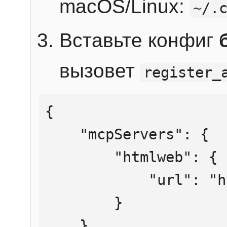
macOS/Linux:
~/.
Вставьте конфиг
вызовет
register_
{

    "mcpServers": {

        "htmlweb": {

            "url": "https://mcp.htmlweb.ru/"

        }

    }
