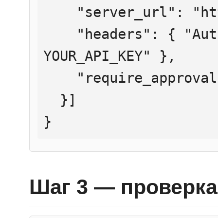
    "server_url": "https://mcp.htmlweb.ru/",

    "headers": { "Authorization": "Bearer 
YOUR_API_KEY" },

    "require_approval": "never"

  }]

}
Шаг 3 — проверка 