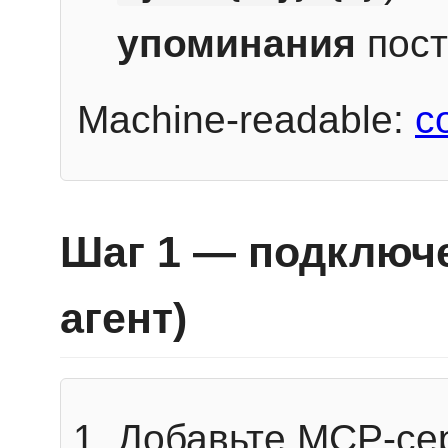
упоминания
пост
Machine-readable:
c
Шаг 1 — подключе
агент)
Добавьте MCP-се