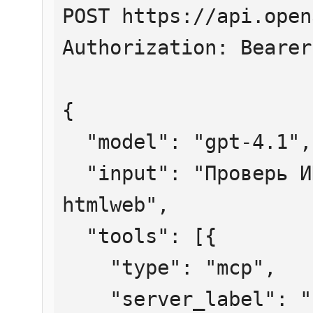
POST https://api.open
Authorization: Bearer
{

  "model": "gpt-4.1",

  "input": "Проверь ИНН 7707083893 через 
htmlweb",

  "tools": [{

    "type": "mcp",

    "server_label": "htmlweb",
