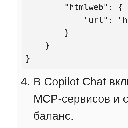
        "htmlweb": {

            "url": "https://mcp.htmlweb.ru/"

        }

    }

}
В Copilot Chat в
MCP-сервисов и 
баланс.