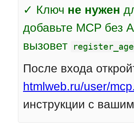
✓ Ключ
не нужен
дл
добавьте MCP без Au
вызовет
register_age
После входа открой
htmlweb.ru/user/mcp
инструкции с вашим