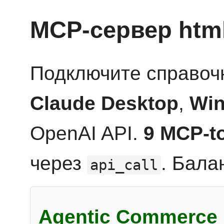
MCP-сервер htm
Подключите справоч
Claude Desktop
,
Win
OpenAI API.
9 MCP-t
через
. Бала
api_call
Agentic Commerce 