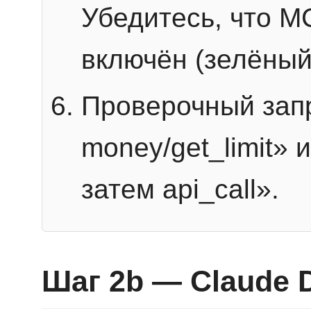
Убедитесь, что 
включён (зелёный
Проверочный запр
money/get_limit» 
затем api_call».
Шаг 2b — Claude 