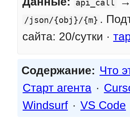
Данные:
→
api_call
. Под
/json/{obj}/{m}
сайта: 20/сутки ·
та
Содержание:
Что э
Старт агента
·
Curs
Windsurf
·
VS Code