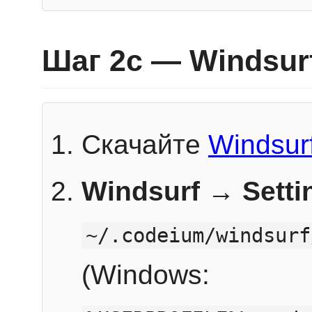
Шаг 2c — Windsur
Скачайте
Windsur
Windsurf → Sett
~/.codeium/windsurf
(Windows: