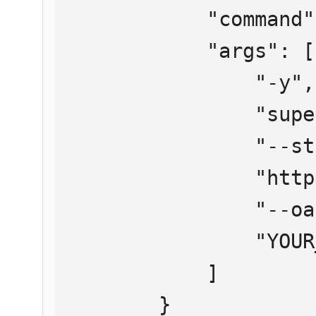
            "command": "npx",

            "args": [

                "-y",

                "supergateway",

                "--streamableHttp",

                "https://mcp.htmlweb.ru/",

                "--oauth2Bearer",

                "YOUR_API_KEY"

            ]

        }
