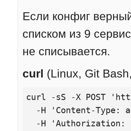
Если конфиг верный
списком из 9 сервис
не списывается.
curl
(Linux, Git Bas
curl -sS -X POST 'htt
  -H 'Content-Type: application/json' \

  -H 'Authorization: Bearer YOUR_API_KEY' \
