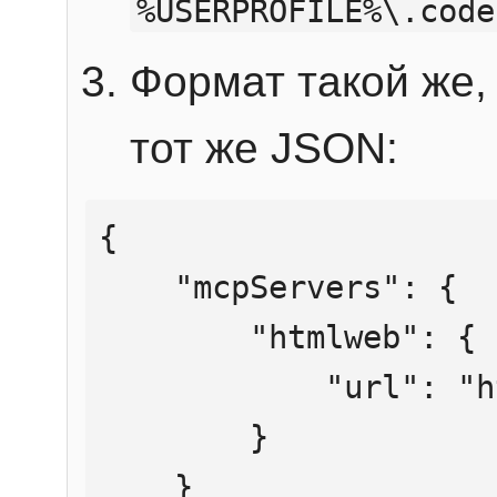
%USERPROFILE%\.code
Формат такой же, 
тот же JSON:
{

    "mcpServers": {

        "htmlweb": {

            "url": "https://mcp.htmlweb.ru/"

        }

    }
