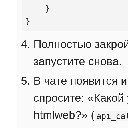
    }

}
Полностью закрой
запустите снова.
В чате появится 
спросите: «Какой
htmlweb?» (
api_ca