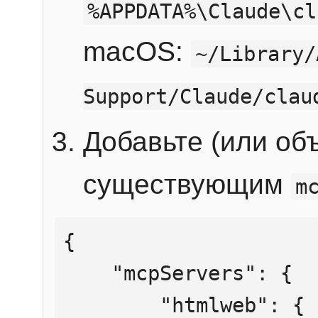
%APPDATA%\Claude\cl
macOS:
~/Library/
Support/Claude/clau
Добавьте (или об
существующим
m
{

    "mcpServers": {

        "htmlweb": {
