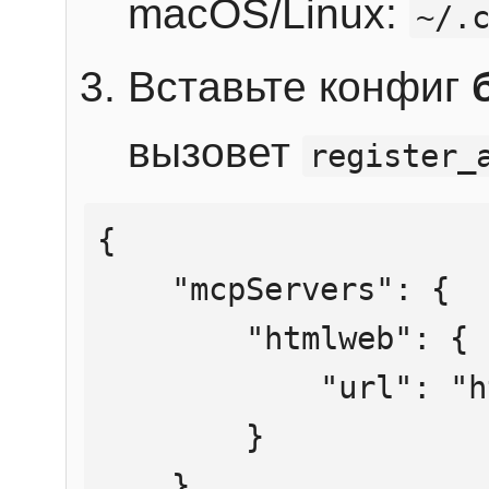
macOS/Linux:
~/.
Вставьте конфиг
вызовет
register_
{

    "mcpServers": {

        "htmlweb": {

            "url": "https://mcp.htmlweb.ru/"

        }

    }
