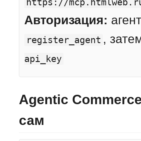
https://mcp.htmlweb.r
Авторизация:
агент
, зате
register_agent
api_key
Agentic Commerce
сам