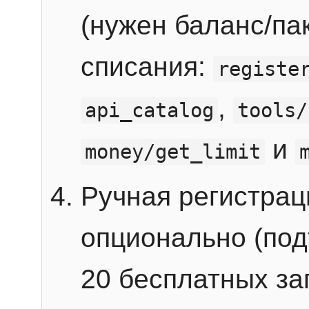
(нужен баланс/пак
списания:
registe
,
api_catalog
tools/
и
money/get_limit
Ручная регистра
опционально (под
20 бесплатных зап