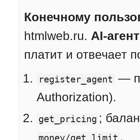
Конечному пользо
htmlweb.ru.
AI-агент
платит и отвечает 
— п
register_agent
Authorization).
; бала
get_pricing
.
money/get_limit