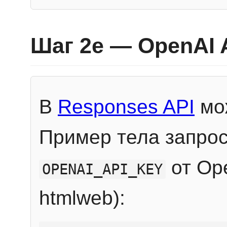
Шаг 2e — OpenAI 
В
Responses API
мож
Пример тела запрос
от Ope
OPENAI_API_KEY
htmlweb):