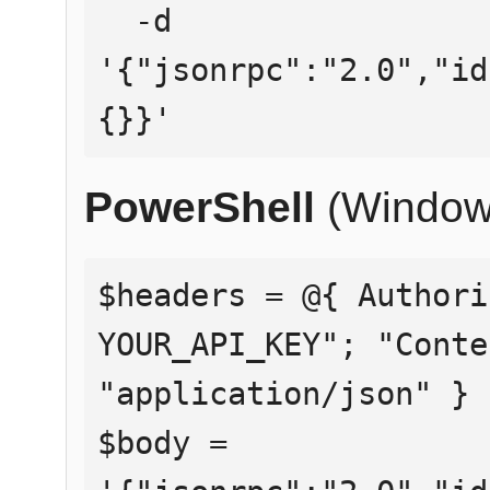
  -d 
'{"jsonrpc":"2.0","id
{}}'
PowerShell
(Window
$headers = @{ Authori
YOUR_API_KEY"; "Conte
"application/json" }

$body = 