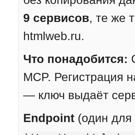
9 сервисов
, те же
htmlweb.ru.
Что понадобится:
C
MCP. Регистрация н
— ключ выдаёт сер
Endpoint
(один для 