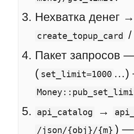
Нехватка денег 
create_topup_card
Пакет запросов 
(
…) 
set_limit=1000
Money::pub_set_limi
→
api_catalog
api
) —
/json/{obj}/{m}