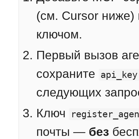
(см. Cursor ниже)
ключом.
Первый вызов аг
сохраните
api_key
следующих запро
Ключ
register_age
почты —
без
бесп