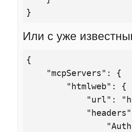
}
Или с уже известны
{

    "mcpServers": {

        "htmlweb": {

            "url": "https://mcp.htmlweb.ru/",

            "headers": {

                "Authorization": "Bearer 