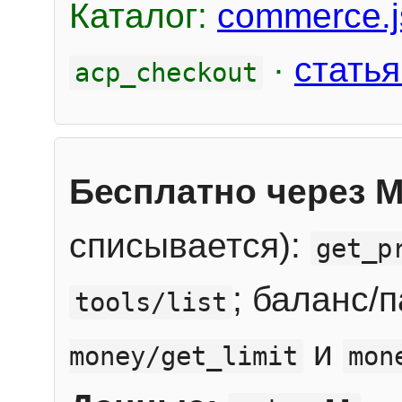
Каталог:
commerce.j
·
статья
acp_checkout
Бесплатно через 
списывается):
get_p
; баланс/
tools/list
и
money/get_limit
mon