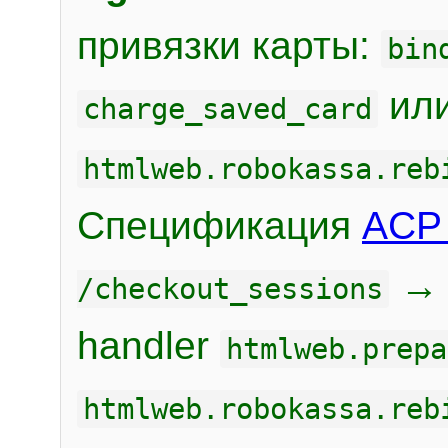
привязки карты:
bin
или
charge_saved_card
htmlweb.robokassa.reb
Спецификация
ACP 
/checkout_sessions
handler
htmlweb.prepa
htmlweb.robokassa.reb