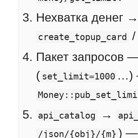
Нехватка денег 
create_topup_card
Пакет запросов 
(
…) 
set_limit=1000
Money::pub_set_limi
→
api_catalog
api
) —
/json/{obj}/{m}