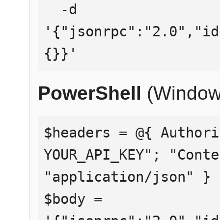
  -d 
'{"jsonrpc":"2.0","id
{}}'
PowerShell
(Window
$headers = @{ Authori
YOUR_API_KEY"; "Conte
"application/json" }

$body = 