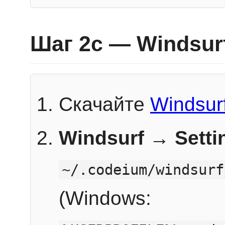
Шаг 2c — Windsur
Скачайте
Windsur
Windsurf → Sett
~/.codeium/windsurf
(Windows: