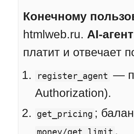
Конечному пользо
htmlweb.ru.
AI-агент
платит и отвечает 
— п
register_agent
Authorization).
; бала
get_pricing
.
money/get_limit