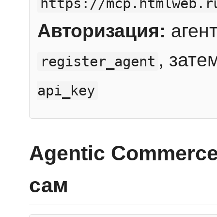
https://mcp.htmlweb.r
Авторизация:
агент
, зате
register_agent
api_key
Agentic Commerce
сам