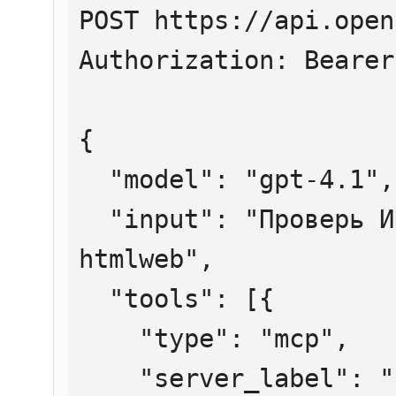
POST https://api.open
Authorization: Bearer
{

  "model": "gpt-4.1",

  "input": "Проверь ИНН 7707083893 через 
htmlweb",

  "tools": [{

    "type": "mcp",

    "server_label": "htmlweb",
