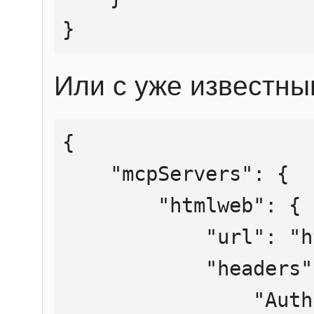
}
Или с уже известны
{

    "mcpServers": {

        "htmlweb": {

            "url": "https://mcp.htmlweb.ru/",

            "headers": {

                "Authorization": "Bearer 