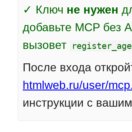
✓ Ключ
не нужен
дл
добавьте MCP без Au
вызовет
register_age
После входа открой
htmlweb.ru/user/mcp
инструкции с вашим