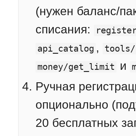
(нужен баланс/пак
списания:
registe
,
api_catalog
tools/
и
money/get_limit
Ручная регистра
опционально (под
20 бесплатных зап