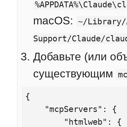
%APPDATA%\Claude\cl
macOS:
~/Library/
Support/Claude/clau
Добавьте (или об
существующим
m
{

    "mcpServers": {

        "htmlweb": {
