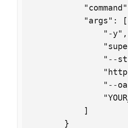
            "command": "npx",

            "args": [

                "-y",

                "supergateway",

                "--streamableHttp",

                "https://mcp.htmlweb.ru/",

                "--oauth2Bearer",

                "YOUR_API_KEY"

            ]

        }
