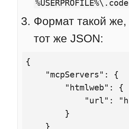
%USERPROFILE%\.code
Формат такой же, 
тот же JSON:
{

    "mcpServers": {

        "htmlweb": {

            "url": "https://mcp.htmlweb.ru/"

        }

    }
