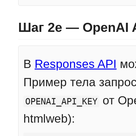
Шаг 2e — OpenAI 
В
Responses API
мож
Пример тела запрос
от Ope
OPENAI_API_KEY
htmlweb):