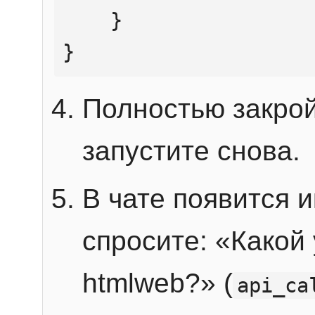
    }

}
Полностью закрой
запустите снова.
В чате появится 
спросите: «Какой
htmlweb?» (
api_ca