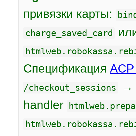
привязки карты:
bin
или
charge_saved_card
htmlweb.robokassa.reb
Спецификация
ACP 
/checkout_sessions
handler
htmlweb.prepa
htmlweb.robokassa.reb