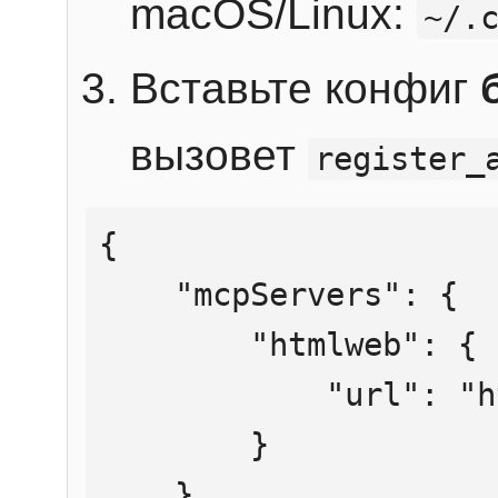
macOS/Linux:
~/.
Вставьте конфиг
вызовет
register_
{

    "mcpServers": {

        "htmlweb": {

            "url": "https://mcp.htmlweb.ru/"

        }

    }
