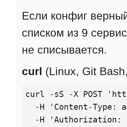
Если конфиг верный
списком из 9 сервис
не списывается.
curl
(Linux, Git Bas
curl -sS -X POST 'htt
  -H 'Content-Type: application/json' \

  -H 'Authorization: Bearer YOUR_API_KEY' \
