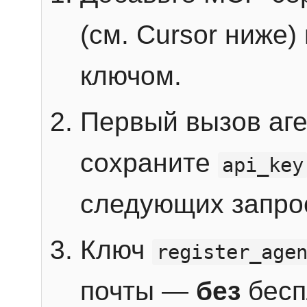
(см. Cursor ниже)
ключом.
Первый вызов аг
сохраните
api_key
следующих запро
Ключ
register_age
почты —
без
бесп