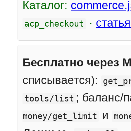
Каталог:
commerce.j
·
статья
acp_checkout
Бесплатно через 
списывается):
get_p
; баланс/
tools/list
и
money/get_limit
mon