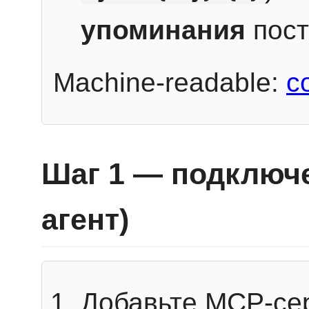
упоминания
пост
Machine-readable:
c
Шаг 1 — подключе
агент)
Добавьте MCP-се