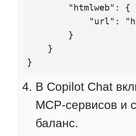
        "htmlweb": {

            "url": "https://mcp.htmlweb.ru/"

        }

    }

}
В Copilot Chat в
MCP-сервисов и 
баланс.