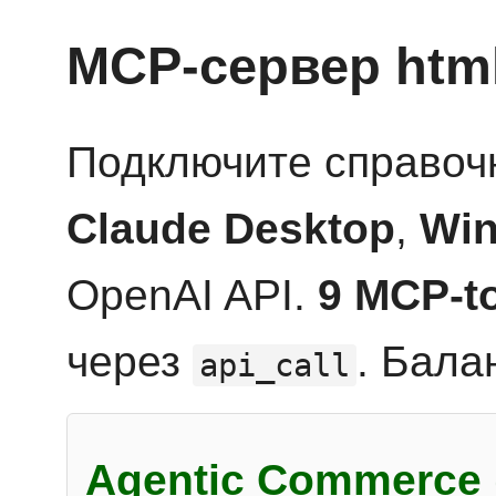
MCP-сервер htm
Подключите справоч
Claude Desktop
,
Win
OpenAI API.
9 MCP-t
через
. Бала
api_call
Agentic Commerce 