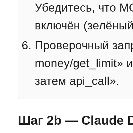
Убедитесь, что 
включён (зелёный
Проверочный запр
money/get_limit» 
затем api_call».
Шаг 2b — Claude 