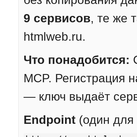
9 сервисов
, те же
htmlweb.ru.
Что понадобится:
C
MCP. Регистрация н
— ключ выдаёт сер
Endpoint
(один для 