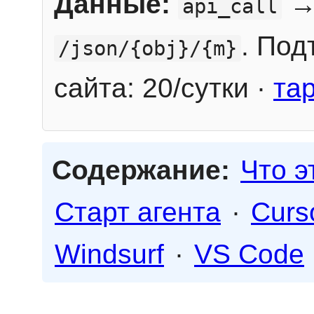
Данные:
→
api_call
. Под
/json/{obj}/{m}
сайта: 20/сутки ·
та
Содержание:
Что э
Старт агента
·
Curs
Windsurf
·
VS Code