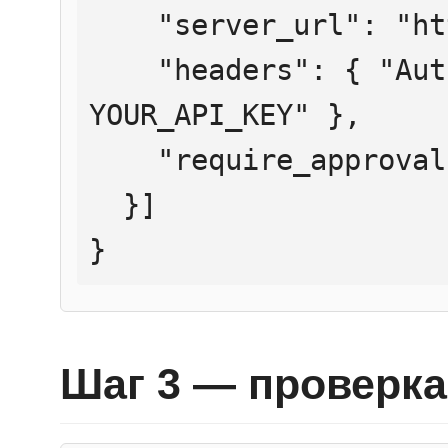
    "server_url": "https://mcp.htmlweb.ru/",

    "headers": { "Authorization": "Bearer 
YOUR_API_KEY" },

    "require_approval": "never"

  }]

}
Шаг 3 — проверка 