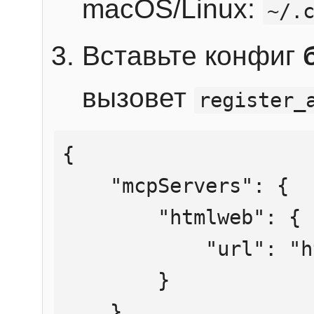
macOS/Linux:
~/.
Вставьте конфиг
вызовет
register_
{

    "mcpServers": {

        "htmlweb": {

            "url": "https://mcp.htmlweb.ru/"

        }

    }
