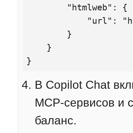
        "htmlweb": {

            "url": "https://mcp.htmlweb.ru/"

        }

    }

}
В Copilot Chat в
MCP-сервисов и 
баланс.