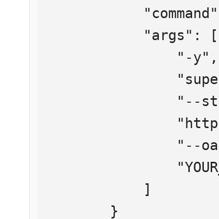
            "command": "npx",

            "args": [

                "-y",

                "supergateway",

                "--streamableHttp",

                "https://mcp.htmlweb.ru/",

                "--oauth2Bearer",

                "YOUR_API_KEY"

            ]

        }
