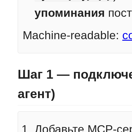
упоминания
пост
Machine-readable:
c
Шаг 1 — подключе
агент)
Добавьте MCP-се