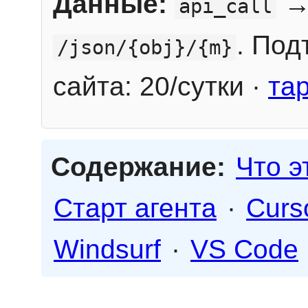
Данные:
→
api_call
. Под
/json/{obj}/{m}
сайта: 20/сутки ·
та
Содержание:
Что э
Старт агента
·
Curs
Windsurf
·
VS Code