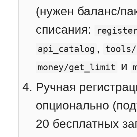
(нужен баланс/пак
списания:
registe
,
api_catalog
tools/
и
money/get_limit
Ручная регистра
опционально (под
20 бесплатных зап