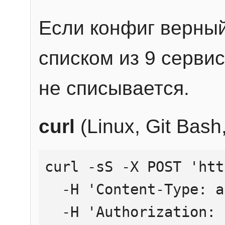
Если конфиг верный
списком из 9 сервис
не списывается.
curl
(Linux, Git Bas
curl -sS -X POST 'htt
  -H 'Content-Type: application/json' \

  -H 'Authorization: Bearer YOUR_API_KEY' \
