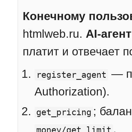
Конечному пользо
htmlweb.ru.
AI-агент
платит и отвечает 
— п
register_agent
Authorization).
; бала
get_pricing
.
money/get_limit