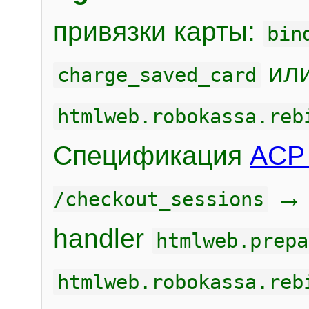
привязки карты:
bin
или
charge_saved_card
htmlweb.robokassa.reb
Спецификация
ACP 
/checkout_sessions
handler
htmlweb.prepa
htmlweb.robokassa.reb