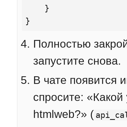
    }

}
Полностью закрой
запустите снова.
В чате появится 
спросите: «Какой
htmlweb?» (
api_ca