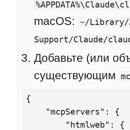
%APPDATA%\Claude\cl
macOS:
~/Library/
Support/Claude/clau
Добавьте (или об
существующим
m
{

    "mcpServers": {

        "htmlweb": {
