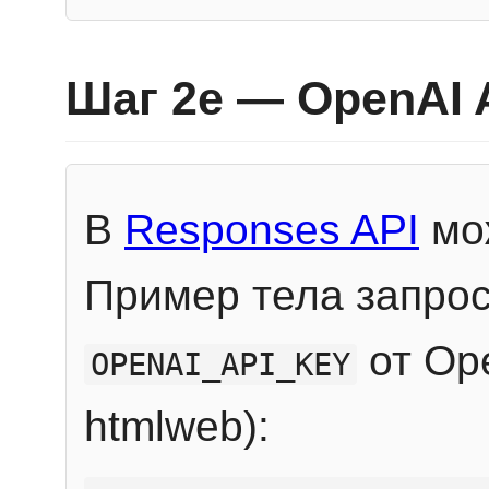
Шаг 2e — OpenAI 
В
Responses API
мож
Пример тела запрос
от Ope
OPENAI_API_KEY
htmlweb):