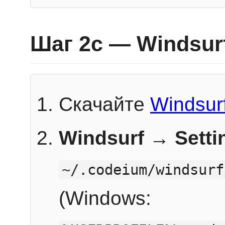
Шаг 2c — Windsur
Скачайте
Windsur
Windsurf → Sett
~/.codeium/windsurf
(Windows: