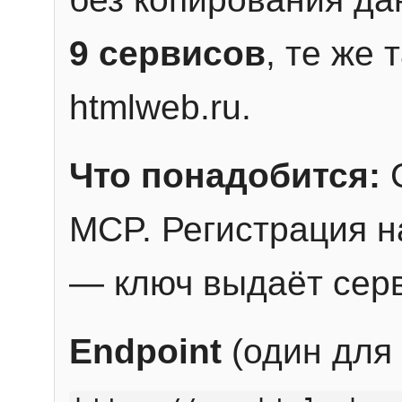
9 сервисов
, те же
htmlweb.ru.
Что понадобится:
C
MCP. Регистрация н
— ключ выдаёт сер
Endpoint
(один для 