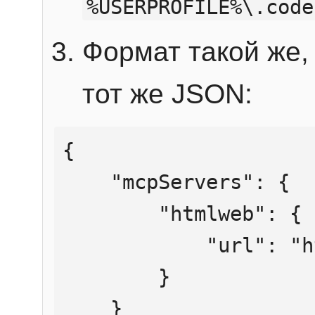
%USERPROFILE%\.code
Формат такой же, 
тот же JSON:
{

    "mcpServers": {

        "htmlweb": {

            "url": "https://mcp.htmlweb.ru/"

        }

    }
