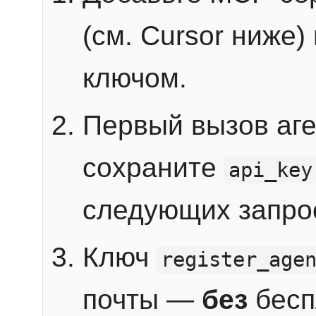
(см. Cursor ниже)
ключом.
Первый вызов аг
сохраните
api_key
следующих запро
Ключ
register_age
почты —
без
бесп