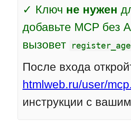
✓ Ключ
не нужен
дл
добавьте MCP без Au
вызовет
register_age
После входа открой
htmlweb.ru/user/mcp
инструкции с вашим