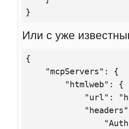
}
Или с уже известны
{

    "mcpServers": {

        "htmlweb": {

            "url": "https://mcp.htmlweb.ru/",

            "headers": {

                "Authorization": "Bearer 