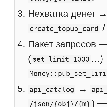
Нехватка денег 
create_topup_card
Пакет запросов 
(
…) 
set_limit=1000
Money::pub_set_limi
→
api_catalog
api
) —
/json/{obj}/{m}