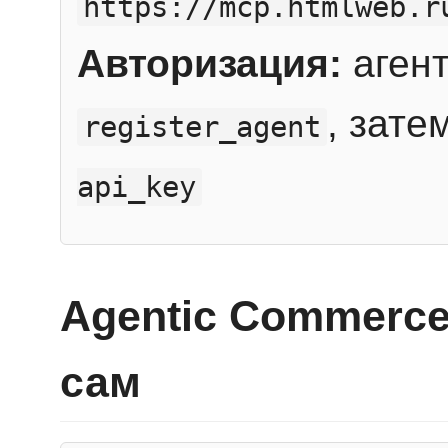
https://mcp.htmlweb.r
Авторизация:
агент
, зате
register_agent
api_key
Agentic Commerce
сам