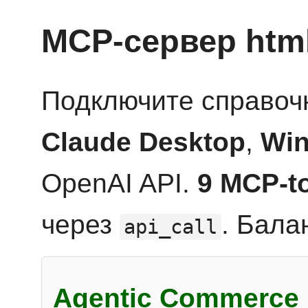
MCP-сервер htm
Подключите справоч
Claude Desktop
,
Win
OpenAI API.
9 MCP-t
через
. Бала
api_call
Agentic Commerce 