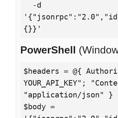
  -d 
'{"jsonrpc":"2.0","id
{}}'
PowerShell
(Window
$headers = @{ Authori
YOUR_API_KEY"; "Conte
"application/json" }

$body = 