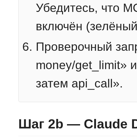
Убедитесь, что 
включён (зелёный
Проверочный запр
money/get_limit» 
затем api_call».
Шаг 2b — Claude 