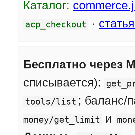
Каталог:
commerce.j
·
статья
acp_checkout
Бесплатно через 
списывается):
get_p
; баланс/
tools/list
и
money/get_limit
mon