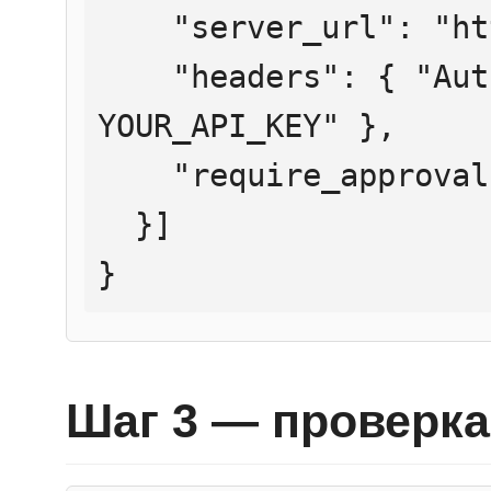
    "server_url": "https://mcp.htmlweb.ru/",

    "headers": { "Authorization": "Bearer 
YOUR_API_KEY" },

    "require_approval": "never"

  }]

}
Шаг 3 — проверка 