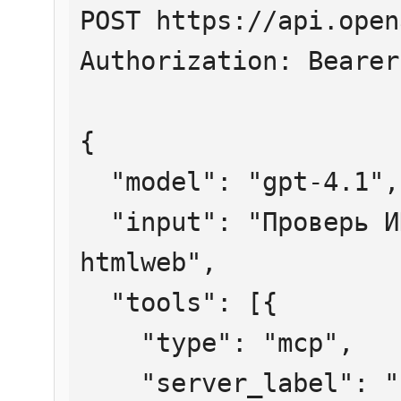
POST https://api.open
Authorization: Bearer
{

  "model": "gpt-4.1",

  "input": "Проверь ИНН 7707083893 через 
htmlweb",

  "tools": [{

    "type": "mcp",

    "server_label": "htmlweb",
