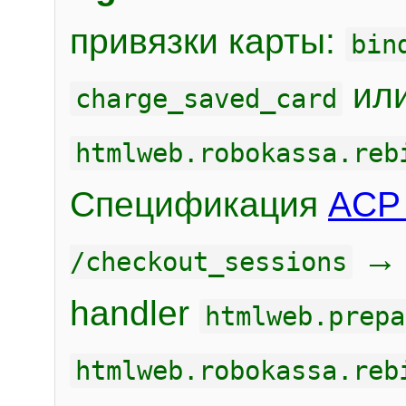
привязки карты:
bin
или
charge_saved_card
htmlweb.robokassa.reb
Спецификация
ACP 
/checkout_sessions
handler
htmlweb.prepa
htmlweb.robokassa.reb