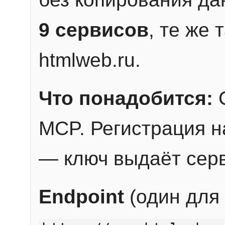
9 сервисов
, те же
htmlweb.ru.
Что понадобится:
C
MCP. Регистрация н
— ключ выдаёт сер
Endpoint
(один для 