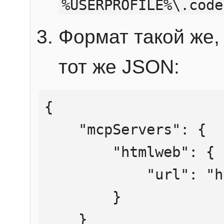
%USERPROFILE%\.code
Формат такой же, 
тот же JSON:
{

    "mcpServers": {

        "htmlweb": {

            "url": "https://mcp.htmlweb.ru/"

        }

    }
