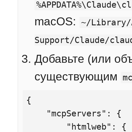
%APPDATA%\Claude\cl
macOS:
~/Library/
Support/Claude/clau
Добавьте (или об
существующим
m
{

    "mcpServers": {

        "htmlweb": {
