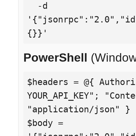
  -d 
'{"jsonrpc":"2.0","id
{}}'
PowerShell
(Window
$headers = @{ Authori
YOUR_API_KEY"; "Conte
"application/json" }

$body = 