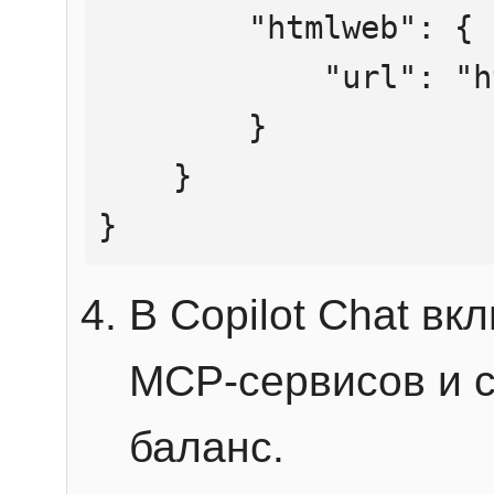
        "htmlweb": {

            "url": "https://mcp.htmlweb.ru/"

        }

    }

}
В Copilot Chat в
MCP-сервисов и 
баланс.