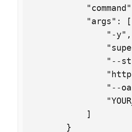
            "command": "npx",

            "args": [

                "-y",

                "supergateway",

                "--streamableHttp",

                "https://mcp.htmlweb.ru/",

                "--oauth2Bearer",

                "YOUR_API_KEY"

            ]

        }
