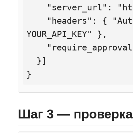
    "server_url": "https://mcp.htmlweb.ru/",

    "headers": { "Authorization": "Bearer 
YOUR_API_KEY" },

    "require_approval": "never"

  }]

}
Шаг 3 — проверка 