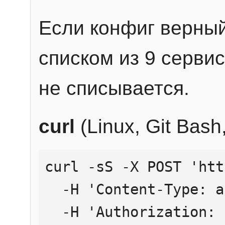
Если конфиг верный
списком из 9 сервис
не списывается.
curl
(Linux, Git Bas
curl -sS -X POST 'htt
  -H 'Content-Type: application/json' \

  -H 'Authorization: Bearer YOUR_API_KEY' \
