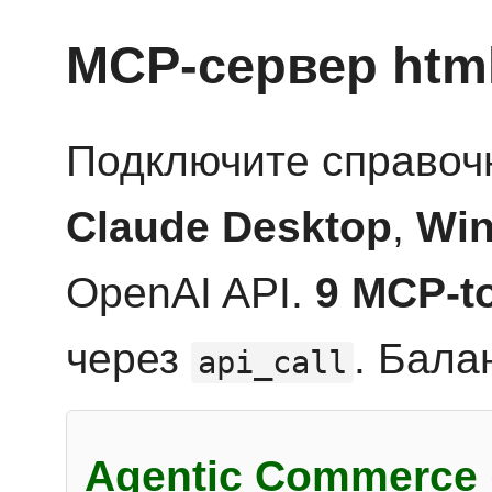
MCP-сервер htm
Подключите справоч
Claude Desktop
,
Win
OpenAI API.
9 MCP-t
через
. Бала
api_call
Agentic Commerce 