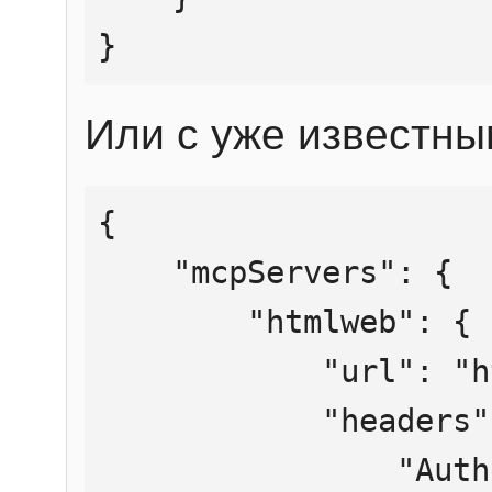
}
Или с уже известны
{

    "mcpServers": {

        "htmlweb": {

            "url": "https://mcp.htmlweb.ru/",

            "headers": {

                "Authorization": "Bearer 