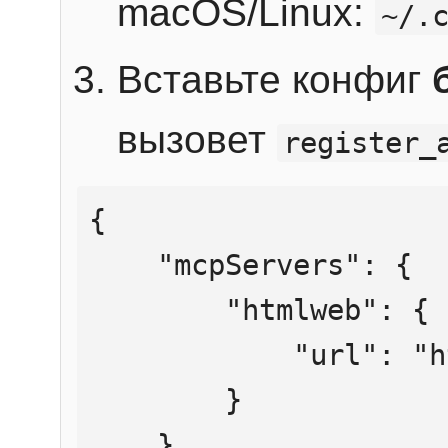
macOS/Linux:
~/.
Вставьте конфиг
вызовет
register_
{

    "mcpServers": {

        "htmlweb": {

            "url": "https://mcp.htmlweb.ru/"

        }

    }
