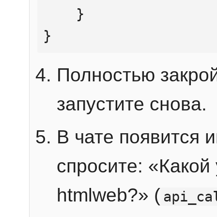
    }

}
Полностью закрой
запустите снова.
В чате появится 
спросите: «Какой
htmlweb?» (
api_ca