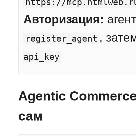
https://mcp.htmlweb.r
Авторизация:
агент
, зате
register_agent
api_key
Agentic Commerce
сам