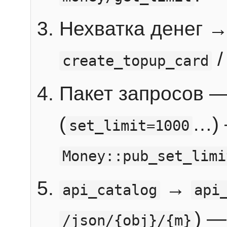
Нехватка денег 
create_topup_card
Пакет запросов 
(
…) 
set_limit=1000
Money::pub_set_limi
→
api_catalog
api
) —
/json/{obj}/{m}