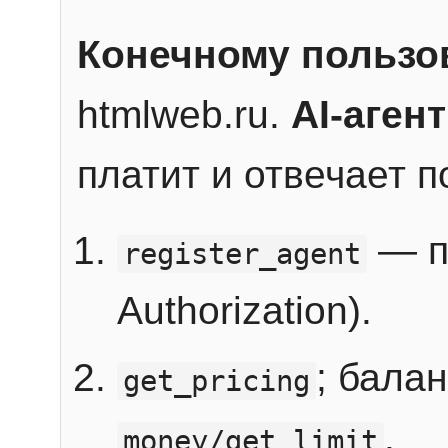
Конечному пользо
htmlweb.ru.
AI-агент
платит и отвечает 
— п
register_agent
Authorization).
; бала
get_pricing
.
money/get_limit