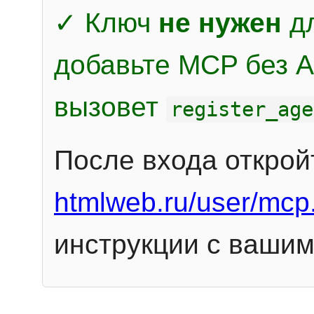
✓ Ключ
не нужен
дл
добавьте MCP без Au
вызовет
register_age
После входа открой
htmlweb.ru/user/mcp
инструкции с вашим