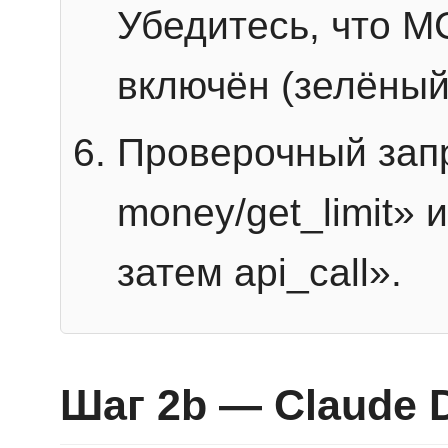
Убедитесь, что 
включён (зелёный
Проверочный запр
money/get_limit» 
затем api_call».
Шаг 2b — Claude 