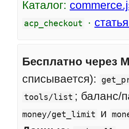
Каталог:
commerce.j
·
статья
acp_checkout
Бесплатно через 
списывается):
get_p
; баланс/
tools/list
и
money/get_limit
mon