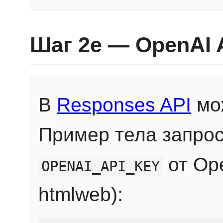
Шаг 2e — OpenAI 
В
Responses API
мож
Пример тела запрос
от Ope
OPENAI_API_KEY
htmlweb):