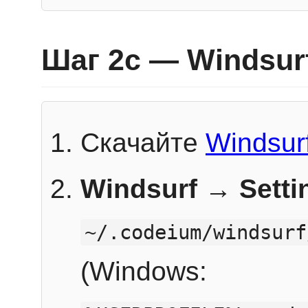
Шаг 2c — Windsur
Скачайте
Windsur
Windsurf → Sett
~/.codeium/windsurf
(Windows: