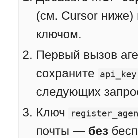
(см. Cursor ниже)
ключом.
Первый вызов аг
сохраните
api_key
следующих запро
Ключ
register_age
почты —
без
бесп