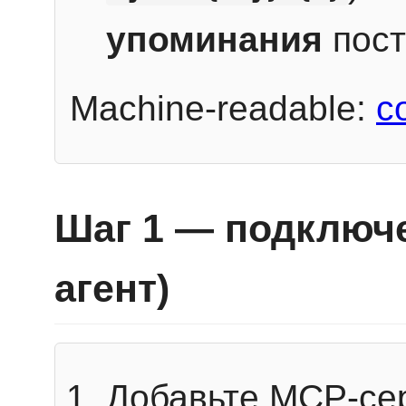
упоминания
пост
Machine-readable:
c
Шаг 1 — подключе
агент)
Добавьте MCP-се