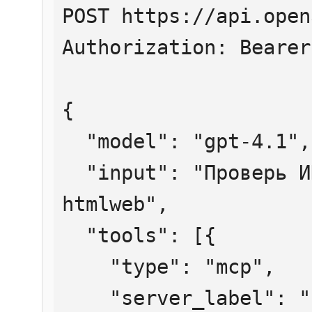
POST https://api.open
Authorization: Bearer
{

  "model": "gpt-4.1",

  "input": "Проверь ИНН 7707083893 через 
htmlweb",

  "tools": [{

    "type": "mcp",

    "server_label": "htmlweb",
