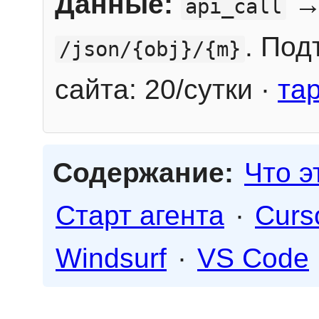
Данные:
→
api_call
. Под
/json/{obj}/{m}
сайта: 20/сутки ·
та
Содержание:
Что э
Старт агента
·
Curs
Windsurf
·
VS Code