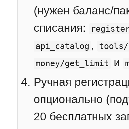
(нужен баланс/пак
списания:
registe
,
api_catalog
tools/
и
money/get_limit
Ручная регистра
опционально (под
20 бесплатных зап