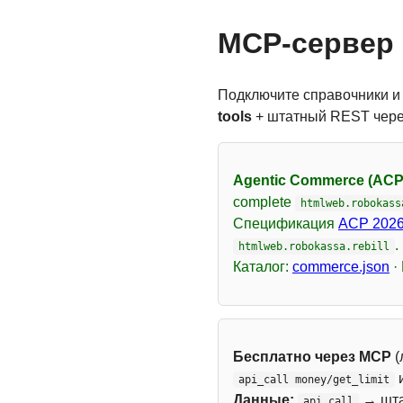
MCP-сервер 
Подключите справочники и
tools
+ штатный REST чер
Agentic Commerce (ACP
complete
htmlweb.robokass
Спецификация
ACP 2026
.
htmlweb.robokassa.rebill
Каталог:
commerce.json
·
Бесплатно через MCP
(
api_call money/get_limit
Данные:
→ шт
api_call