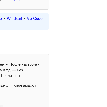
p
·
Windsurf
·
VS Code
·
енту. После настройки
 и т.д. — без
 htmlweb.ru.
льна
— ключ выдаёт
y