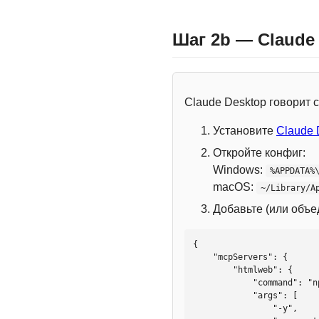
Шаг 2b — Claude
Claude Desktop говорит
Установите
Claude 
Откройте конфиг:
Windows:
%APPDATA%
macOS:
~/Library/A
Добавьте (или объ
{

    "mcpServers": {

        "htmlweb": {

            "command": "npx",

            "args": [

                "-y",
