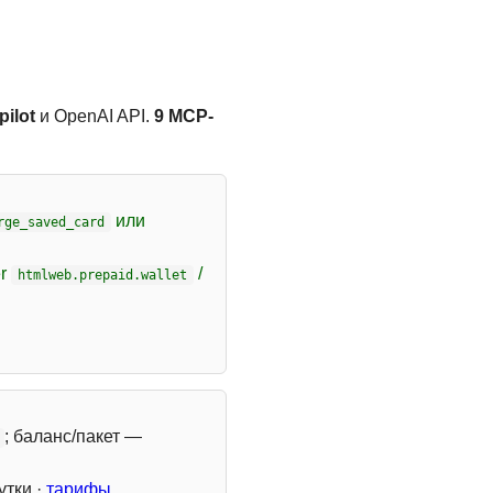
ilot
и OpenAI API.
9 MCP-
или
rge_saved_card
er
/
htmlweb.prepaid.wallet
; баланс/пакет —
утки ·
тарифы