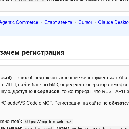
Agentic Commerce
·
Старт агента
·
Cursor
·
Claude Deskto
 зачем регистрация
ocol)
— способ подключить внешние «инструменты» к AI-аг
ть ИНН, найти банк по БИК, определить оператора телефона
чную. Доступно
9 сервисов
, те же тарифы, что REST API на
r/Claude/VS Code с MCP. Регистрация на сайте
не обязате
 клиентов):
https://mcp.htmlweb.ru/
м вызывает
, затем
register_agent
Authorization: Bearer api_ke