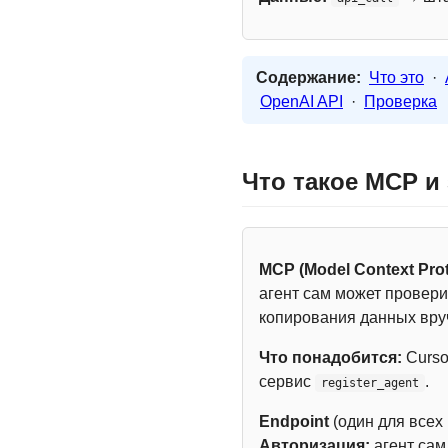
Содержание:
Что это
·
OpenAI API
·
Проверка
Что такое MCP и
MCP (Model Context Prot
агент сам может провери
копирования данных вру
Что понадобится:
Curso
сервис
.
register_agent
Endpoint
(один для всех
Авторизация:
агент са