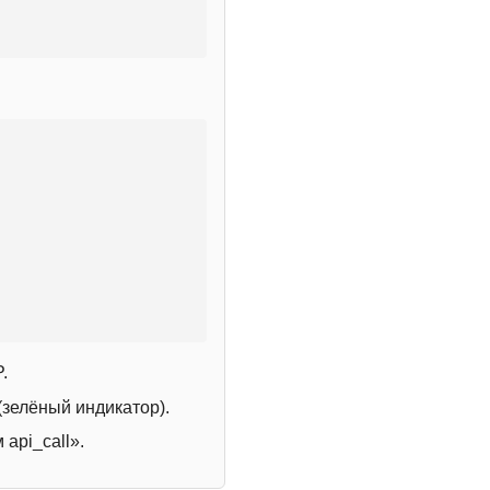
.
зелёный индикатор).
 api_call».