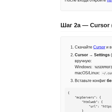
После входа откройте
ht
Шаг 2a — Cursor
Скачайте
Cursor
и в
Cursor → Settings
(
вручную:
Windows:
%USERPROF
macOS/Linux:
~/.cu
Вставьте конфиг
бе
{

    "mcpServers": {

        "htmlweb": {

            "url": "https://mcp.htmlweb.ru/"

        }
