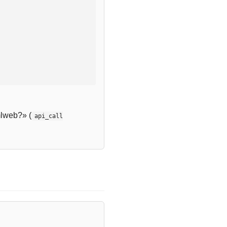
lweb?» (
api_call