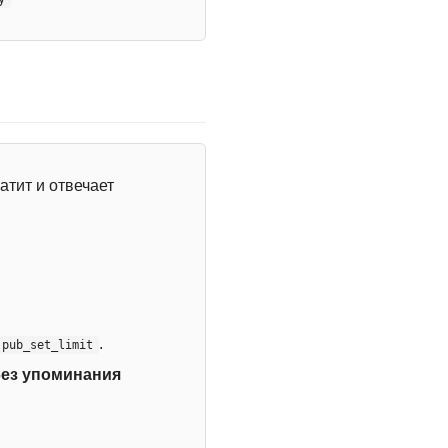
атит и отвечает
.
:pub_set_limit
без упоминания