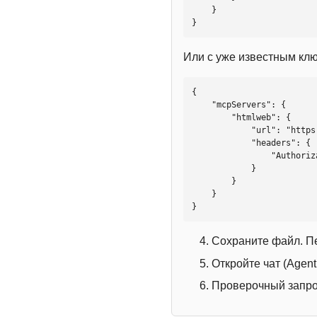
    }

}
Или с уже известным кл
{

    "mcpServers": {

        "htmlweb": {

            "url": "https://mcp.htmlweb.ru/",

            "headers": {

                "Authorization": "Bearer YOUR_API_KEY"

            }

        }

    }

}
Сохраните файл. П
Откройте чат (Agen
Проверочный запрос: