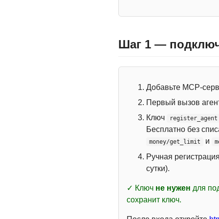
Шаг 1 — подключ
Добавьте MCP-сер
Первый вызов аген
Ключ
register_agent
Бесплатно без спи
и
money/get_limit
m
Ручная регистраци
сутки).
✓ Ключ
не нужен
для под
сохранит ключ.