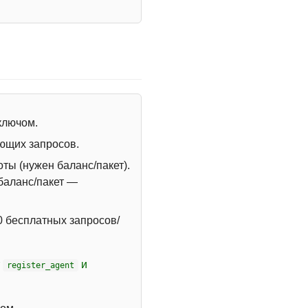
 ключом.
ющих запросов.
ты (нужен баланс/пакет).
 баланс/пакет —
 бесплатных запросов/
т
и
register_agent