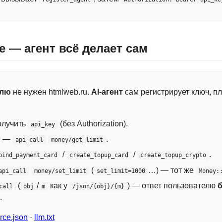
e — агент всё делает сам
елю
не нужен htmlweb.ru.
AI-агент
сам регистрирует ключ, пл
лучить
(без Authorization).
api_key
с —
.
api_call
money/get_limit
/
/
.
bind_payment_card
create_topup_card
create_topup_crypto
(
…) — тот же
api_call
money/set_limit
set_limit=1000
Money:
(
/
как у
) — ответ пользователю
call
obj
m
/json/{obj}/{m}
.
ce.json
·
llm.txt