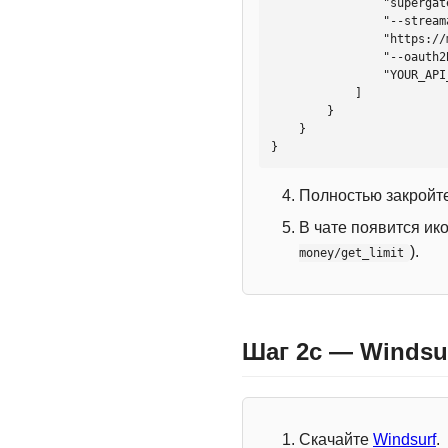
                "supergateway",

                "--streamableHttp",

                "https://mcp.htmlweb.ru/",

                "--oauth2Bearer",

                "YOUR_API_KEY"

            ]

        }

    }

}
Полностью закройте
В чате появится ик
).
money/get_limit
Шаг 2c — Windsu
Скачайте
Windsurf
.