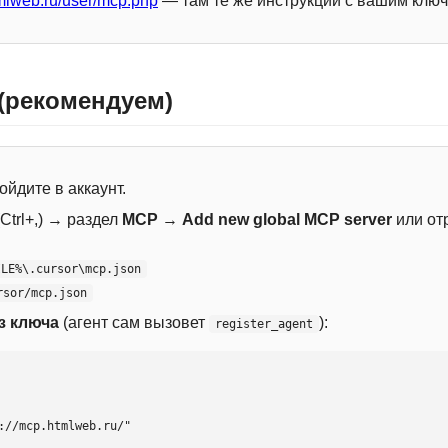
mlweb.ru/user/mcp.php
— там те же инструкции с вашим ключ
 (рекомендуем)
ойдите в аккаунт.
Ctrl+,) → раздел
MCP
→
Add new global MCP server
или от
ILE%\.cursor\mcp.json
rsor/mcp.json
з ключа
(агент сам вызовет
):
register_agent