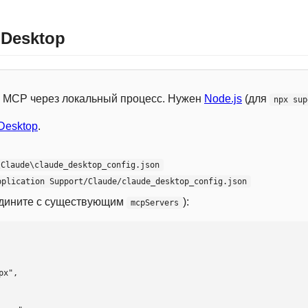
 Desktop
 с MCP через локальный процесс. Нужен
Node.js
(для
npx sup
Desktop
.
\Claude\claude_desktop_config.json
pplication Support/Claude/claude_desktop_config.json
едините с существующим
):
mcpServers