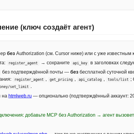
ение (ключ создаёт агент)
вер
без
Authorization (см. Cursor ниже) или с уже известным
та:
→ сохраните
в заголовках следу
register_agent
api_key
без подтверждённой почты —
без
бесплатной суточной кво
сания:
,
,
,
;
register_agent
get_pricing
api_catalog
tools/list
.
oney/set_limit
я на
htmlweb.ru
— опционально (подтверждённый аккаунт: 20
ключения: добавьте MCP без Authorization → агент вызове