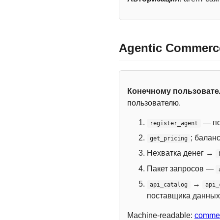
Agentic Commerc
Конечному пользоват
пользователю.
— по
register_agent
; балан
get_pricing
Нехватка денег →
Пакет запросов —
→
api_catalog
api_
поставщика данных
Machine-readable:
commer