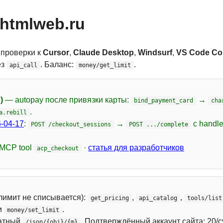
htmlweb.ru
 проверки к
Cursor
,
Claude Desktop
,
Windsurf
,
VS Code Cop
ез
. Баланс:
.
api_call
money/get_limit
)
— autopay после привязки карты:
→
bind_payment_card
cha
.
a.rebill
-04-17
:
→
с handl
POST /checkout_sessions
POST .../complete
 MCP tool
·
статья для разработчиков
acp_checkout
лимит не списывается):
,
,
get_pricing
api_catalog
tools/list
и
.
money/set_limit
атный
. Подтверждённый аккаунт сайта: 20/с
/json/{obj}/{m}