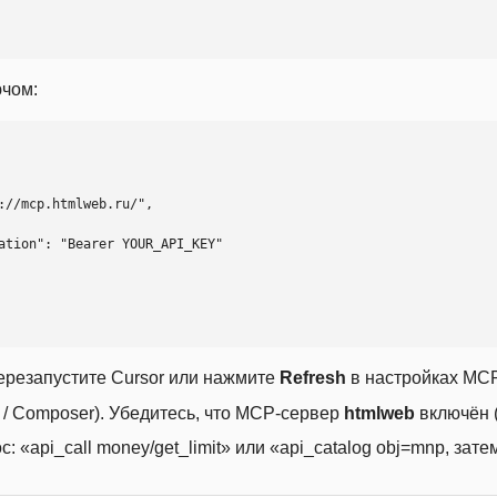
ючом:
ерезапустите Cursor или нажмите
Refresh
в настройках MCP
t / Composer). Убедитесь, что MCP-сервер
htmlweb
включён (
 «api_call money/get_limit» или «api_catalog obj=mnp, затем