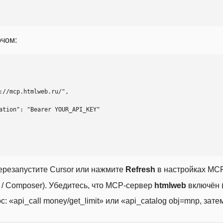
ючом:
ерезапустите Cursor или нажмите
Refresh
в настройках MCP
t / Composer). Убедитесь, что MCP-сервер
htmlweb
включён (
 «api_call money/get_limit» или «api_catalog obj=mnp, затем