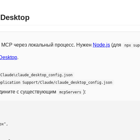
 Desktop
 с MCP через локальный процесс. Нужен
Node.js
(для
npx sup
Desktop
.
\Claude\claude_desktop_config.json
pplication Support/Claude/claude_desktop_config.json
едините с существующим
):
mcpServers