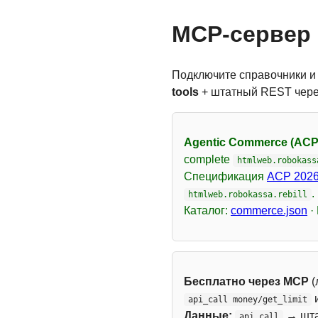
MCP-сервер 
Подключите справочники и
tools
+ штатный REST чер
Agentic Commerce (ACP
complete
htmlweb.robokass
Спецификация
ACP 2026
.
htmlweb.robokassa.rebill
Каталог:
commerce.json
·
Бесплатно через MCP
(
api_call money/get_limit
Данные:
→ шт
api_call