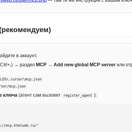
mlweb.ru/user/mcp.php
— там те же инструкции с вашим ключ
 (рекомендуем)
ойдите в аккаунт.
Ctrl+,) → раздел
MCP
→
Add new global MCP server
или от
ILE%\.cursor\mcp.json
rsor/mcp.json
з ключа
(агент сам вызовет
):
register_agent