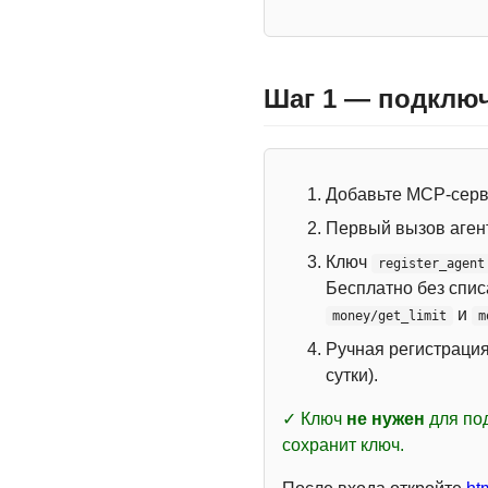
Шаг 1 — подключ
Добавьте MCP-сер
Первый вызов аген
Ключ
register_agent
Бесплатно без спи
и
money/get_limit
m
Ручная регистраци
сутки).
✓ Ключ
не нужен
для под
сохранит ключ.