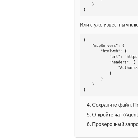
    }

}
Или с уже известным кл
{

    "mcpServers": {

        "htmlweb": {

            "url": "https://mcp.htmlweb.ru/",

            "headers": {

                "Authorization": "Bearer YOUR_API_KEY"

            }

        }

    }

}
Сохраните файл. П
Откройте чат (Agen
Проверочный запрос: