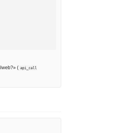
lweb?» (
api_call