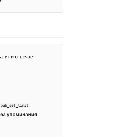
атит и отвечает
.
:pub_set_limit
без упоминания