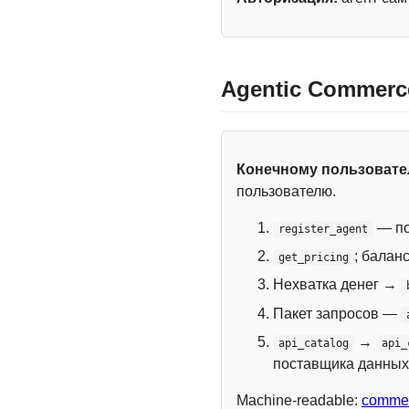
Agentic Commerc
Конечному пользоват
пользователю.
— по
register_agent
; балан
get_pricing
Нехватка денег →
Пакет запросов —
→
api_catalog
api_
поставщика данных
Machine-readable:
commer