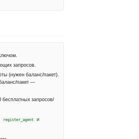
 ключом.
ющих запросов.
ты (нужен баланс/пакет).
 баланс/пакет —
 бесплатных запросов/
т
и
register_agent