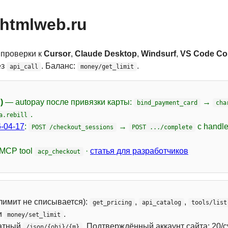
htmlweb.ru
 проверки к
Cursor
,
Claude Desktop
,
Windsurf
,
VS Code Cop
ез
. Баланс:
.
api_call
money/get_limit
)
— autopay после привязки карты:
→
bind_payment_card
cha
.
a.rebill
-04-17
:
→
с handl
POST /checkout_sessions
POST .../complete
 MCP tool
·
статья для разработчиков
acp_checkout
лимит не списывается):
,
,
get_pricing
api_catalog
tools/list
и
.
money/set_limit
атный
. Подтверждённый аккаунт сайта: 20/с
/json/{obj}/{m}