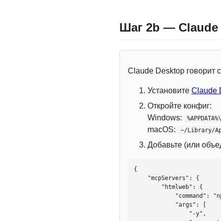
Шаг 2b — Claude
Claude Desktop говорит
Установите
Claude 
Откройте конфиг:
Windows:
%APPDATA%
macOS:
~/Library/A
Добавьте (или объ
{

    "mcpServers": {

        "htmlweb": {

            "command": "npx",

            "args": [

                "-y",
