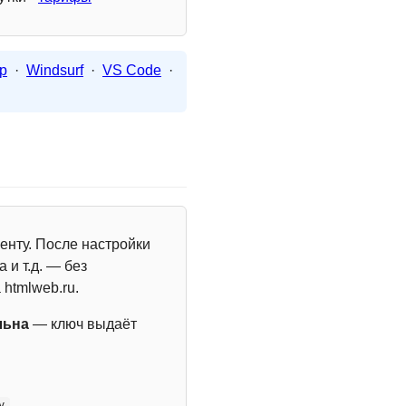
p
·
Windsurf
·
VS Code
·
енту. После настройки
 и т.д. — без
 htmlweb.ru.
льна
— ключ выдаёт
y