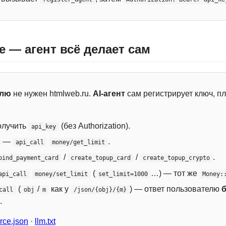
e — агент всё делает сам
елю
не нужен htmlweb.ru.
AI-агент
сам регистрирует ключ, пл
лучить
(без Authorization).
api_key
с —
.
api_call
money/get_limit
/
/
.
bind_payment_card
create_topup_card
create_topup_crypto
(
…) — тот же
api_call
money/set_limit
set_limit=1000
Money:
(
/
как у
) — ответ пользователю
call
obj
m
/json/{obj}/{m}
.
ce.json
·
llm.txt