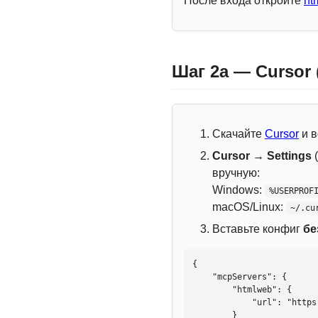
После входа откройте
ht
Шаг 2a — Cursor
Скачайте
Cursor
и в
Cursor → Settings
(
вручную:
Windows:
%USERPROF
macOS/Linux:
~/.cu
Вставьте конфиг
бе
{

    "mcpServers": {

        "htmlweb": {

            "url": "https://mcp.htmlweb.ru/"

        }
