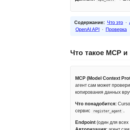
Содержание:
Что это
·
OpenAI API
·
Проверка
Что такое MCP и
MCP (Model Context Prot
агент сам может провери
копирования данных вру
Что понадобится:
Curso
сервис
.
register_agent
Endpoint
(один для всех
Авторизация:
агент са