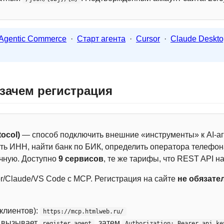
Agentic Commerce
·
Старт агента
·
Cursor
·
Claude Deskto
 зачем регистрация
ocol)
— способ подключить внешние «инструменты» к AI-аг
ть ИНН, найти банк по БИК, определить оператора телефона
чную. Доступно
9 сервисов
, те же тарифы, что REST API на
r/Claude/VS Code с MCP. Регистрация на сайте
не обязате
 клиентов):
https://mcp.htmlweb.ru/
м вызывает
, затем
register_agent
Authorization: Bearer api_ke