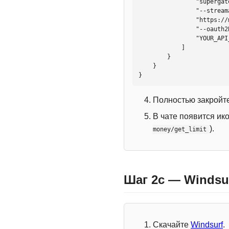
                "supergateway",

                "--streamableHttp",

                "https://mcp.htmlweb.ru/",

                "--oauth2Bearer",

                "YOUR_API_KEY"

            ]

        }

    }

}
Полностью закройте
В чате появится ик
).
money/get_limit
Шаг 2c — Windsu
Скачайте
Windsurf
.