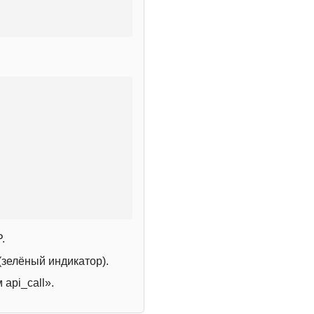
.
зелёный индикатор).
 api_call».