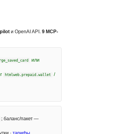
ilot
и OpenAI API.
9 MCP-
или
rge_saved_card
er
/
htmlweb.prepaid.wallet
; баланс/пакет —
утки ·
тарифы