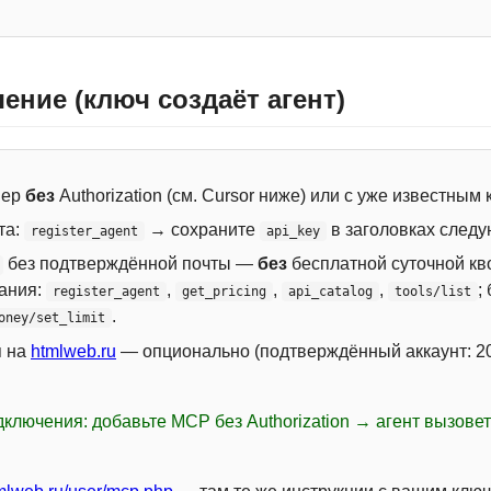
ение (ключ создаёт агент)
вер
без
Authorization (см. Cursor ниже) или с уже известным
та:
→ сохраните
в заголовках следу
register_agent
api_key
без подтверждённой почты —
без
бесплатной суточной кво
сания:
,
,
,
;
register_agent
get_pricing
api_catalog
tools/list
.
oney/set_limit
я на
htmlweb.ru
— опционально (подтверждённый аккаунт: 20
ключения: добавьте MCP без Authorization → агент вызове