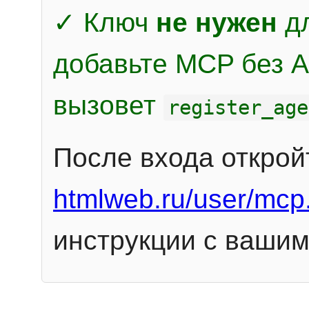
✓ Ключ
не нужен
дл
добавьте MCP без Au
вызовет
register_age
После входа открой
htmlweb.ru/user/mcp
инструкции с вашим