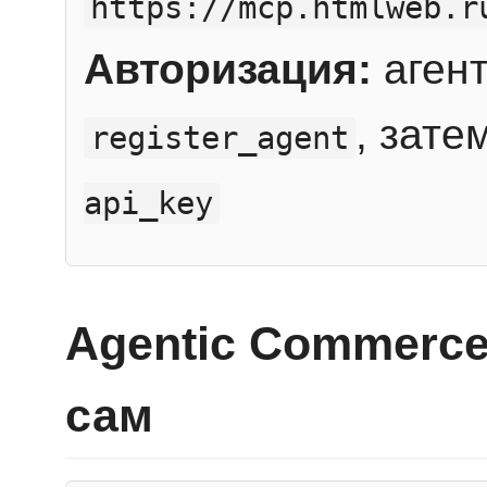
https://mcp.htmlweb.r
Авторизация:
агент
, зате
register_agent
api_key
Agentic Commerce
сам