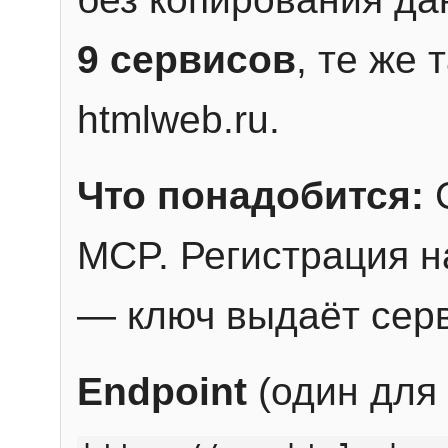
9 сервисов
, те же
htmlweb.ru.
Что понадобится:
C
MCP. Регистрация н
— ключ выдаёт сер
Endpoint
(один для 