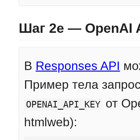
Шаг 2e — OpenAI 
В
Responses API
мож
Пример тела запрос
от Ope
OPENAI_API_KEY
htmlweb):