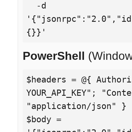
  -d 
'{"jsonrpc":"2.0","id
{}}'
PowerShell
(Window
$headers = @{ Authori
YOUR_API_KEY"; "Conte
"application/json" }

$body = 