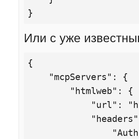
}
Или с уже известны
{

    "mcpServers": {

        "htmlweb": {

            "url": "https://mcp.htmlweb.ru/",

            "headers": {

                "Authorization": "Bearer 