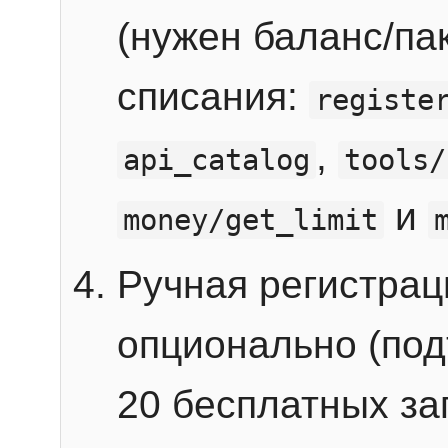
(нужен баланс/пак
списания:
registe
,
api_catalog
tools/
и
money/get_limit
Ручная регистра
опционально (под
20 бесплатных зап