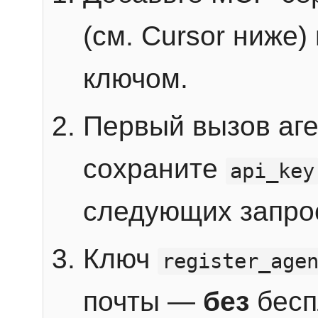
(см. Cursor ниже)
ключом.
Первый вызов аг
сохраните
api_key
следующих запро
Ключ
register_age
почты —
без
бесп