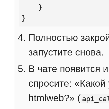
    }

}
Полностью закрой
запустите снова.
В чате появится 
спросите: «Какой
htmlweb?» (
api_ca