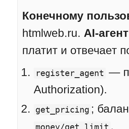
Конечному пользо
htmlweb.ru.
AI-агент
платит и отвечает 
— п
register_agent
Authorization).
; бала
get_pricing
.
money/get_limit