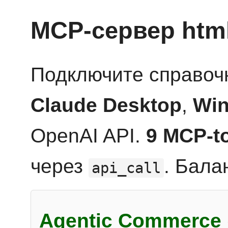
MCP-сервер htm
Подключите справоч
Claude Desktop
,
Win
OpenAI API.
9 MCP-t
через
. Бала
api_call
Agentic Commerce 