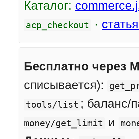
Каталог:
commerce.j
·
статья
acp_checkout
Бесплатно через 
списывается):
get_p
; баланс/
tools/list
и
money/get_limit
mon