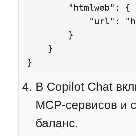
        "htmlweb": {

            "url": "https://mcp.htmlweb.ru/"

        }

    }

}
В Copilot Chat в
MCP-сервисов и 
баланс.