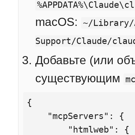
%APPDATA%\Claude\cl
macOS:
~/Library/
Support/Claude/clau
Добавьте (или об
существующим
m
{

    "mcpServers": {

        "htmlweb": {
