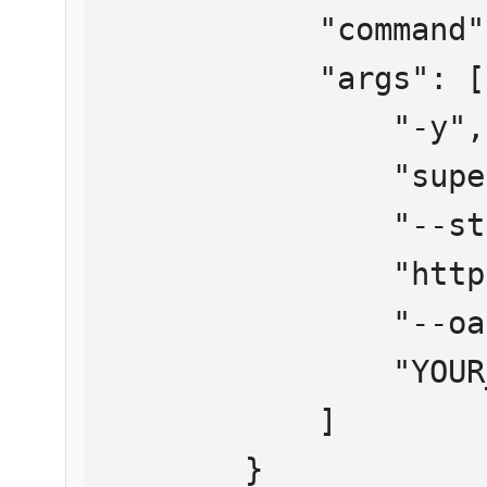
            "command": "npx",

            "args": [

                "-y",

                "supergateway",

                "--streamableHttp",

                "https://mcp.htmlweb.ru/",

                "--oauth2Bearer",

                "YOUR_API_KEY"

            ]

        }
