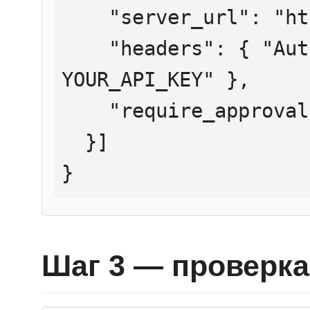
    "server_url": "https://mcp.htmlweb.ru/",

    "headers": { "Authorization": "Bearer 
YOUR_API_KEY" },

    "require_approval": "never"

  }]

}
Шаг 3 — проверка 