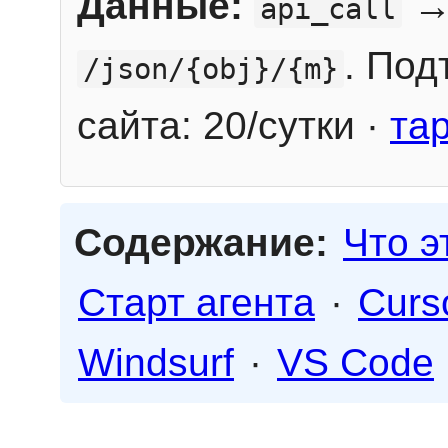
Данные:
→
api_call
. Под
/json/{obj}/{m}
сайта: 20/сутки ·
та
Содержание:
Что э
Старт агента
·
Curs
Windsurf
·
VS Code