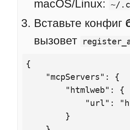
macOS/Linux:
~/.
Вставьте конфиг
вызовет
register_
{

    "mcpServers": {

        "htmlweb": {

            "url": "https://mcp.htmlweb.ru/"

        }

    }
