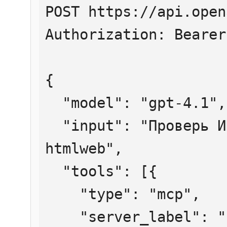
POST https://api.open
Authorization: Bearer
{

  "model": "gpt-4.1",

  "input": "Проверь ИНН 7707083893 через 
htmlweb",

  "tools": [{

    "type": "mcp",

    "server_label": "htmlweb",
