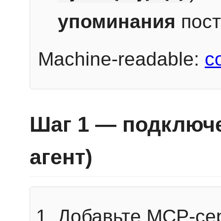
упоминания
пост
Machine-readable:
c
Шаг 1 — подключе
агент)
Добавьте MCP-се