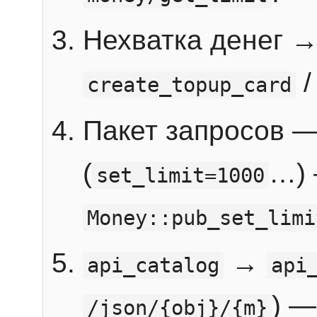
Нехватка денег 
create_topup_card
Пакет запросов 
(
…) 
set_limit=1000
Money::pub_set_limi
→
api_catalog
api
) —
/json/{obj}/{m}