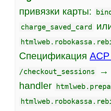
привязки карты:
bin
или
charge_saved_card
htmlweb.robokassa.reb
Спецификация
ACP 
/checkout_sessions
handler
htmlweb.prepa
htmlweb.robokassa.reb