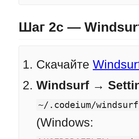
Шаг 2c — Windsur
Скачайте
Windsur
Windsurf → Sett
~/.codeium/windsurf
(Windows: