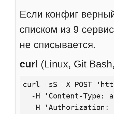
Если конфиг верный
списком из 9 сервис
не списывается.
curl
(Linux, Git Bas
curl -sS -X POST 'htt
  -H 'Content-Type: application/json' \

  -H 'Authorization: Bearer YOUR_API_KEY' \
