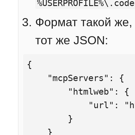
%USERPROFILE%\.code
Формат такой же, 
тот же JSON:
{

    "mcpServers": {

        "htmlweb": {

            "url": "https://mcp.htmlweb.ru/"

        }

    }
