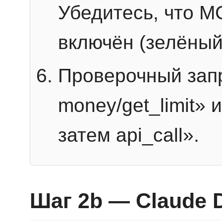
Убедитесь, что 
включён (зелёный
Проверочный запр
money/get_limit» 
затем api_call».
Шаг 2b — Claude 