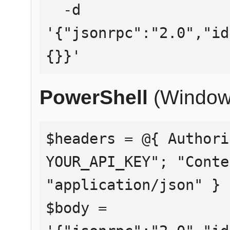
  -d 
'{"jsonrpc":"2.0","id
{}}'
PowerShell
(Window
$headers = @{ Authori
YOUR_API_KEY"; "Conte
"application/json" }

$body = 