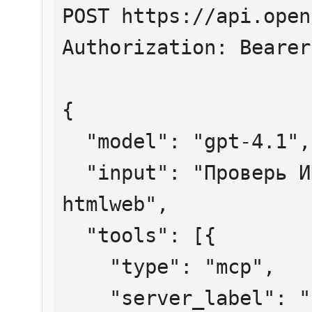
POST https://api.open
Authorization: Bearer
{

  "model": "gpt-4.1",

  "input": "Проверь ИНН 7707083893 через 
htmlweb",

  "tools": [{

    "type": "mcp",

    "server_label": "htmlweb",
