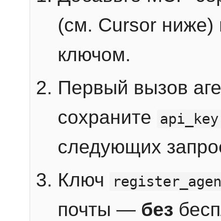
(см. Cursor ниже)
ключом.
Первый вызов аг
сохраните
api_key
следующих запро
Ключ
register_age
почты —
без
бесп