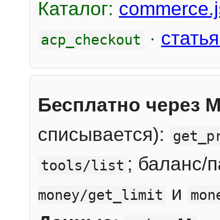
Каталог:
commerce.j
·
статья
acp_checkout
Бесплатно через 
списывается):
get_p
; баланс/
tools/list
и
money/get_limit
mon