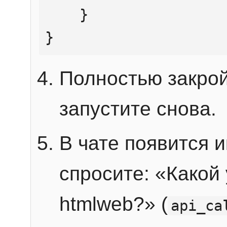
    }

}
Полностью закрой
запустите снова.
В чате появится 
спросите: «Какой
htmlweb?» (
api_ca