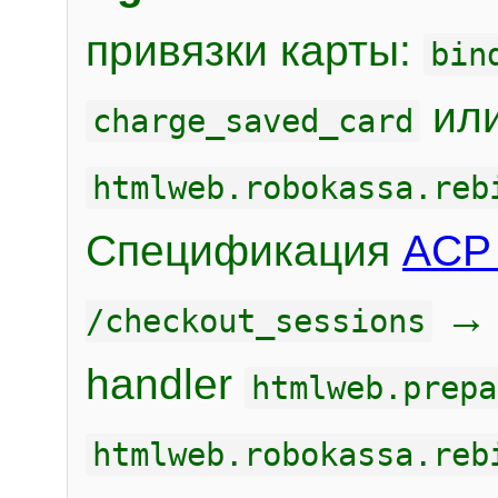
привязки карты:
bin
или
charge_saved_card
htmlweb.robokassa.reb
Спецификация
ACP 
/checkout_sessions
handler
htmlweb.prepa
htmlweb.robokassa.reb