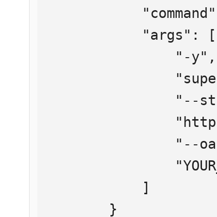
            "command": "npx",

            "args": [

                "-y",

                "supergateway",

                "--streamableHttp",

                "https://mcp.htmlweb.ru/",

                "--oauth2Bearer",

                "YOUR_API_KEY"

            ]

        }
