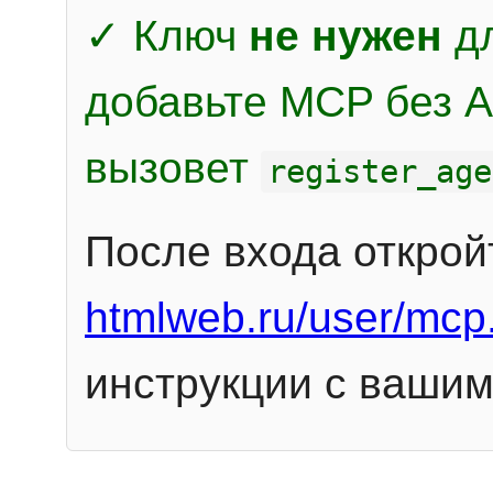
✓ Ключ
не нужен
дл
добавьте MCP без Au
вызовет
register_age
После входа открой
htmlweb.ru/user/mcp
инструкции с вашим