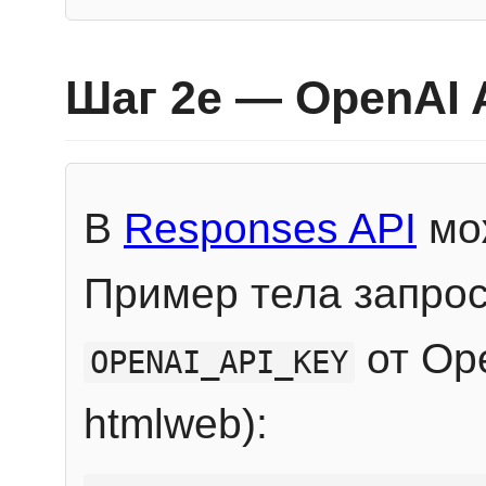
Шаг 2e — OpenAI 
В
Responses API
мож
Пример тела запрос
от Ope
OPENAI_API_KEY
htmlweb):