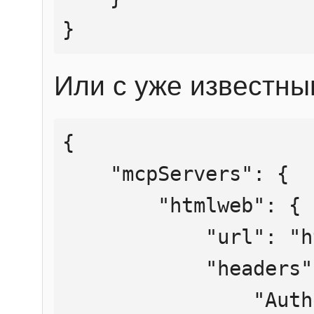
}
Или с уже известны
{

    "mcpServers": {

        "htmlweb": {

            "url": "https://mcp.htmlweb.ru/",

            "headers": {

                "Authorization": "Bearer 