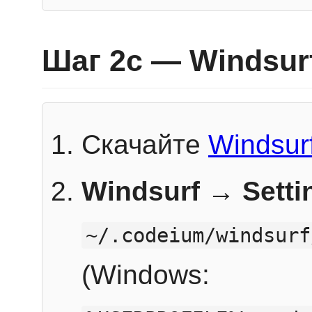
Шаг 2c — Windsur
Скачайте
Windsur
Windsurf → Sett
~/.codeium/windsurf
(Windows: