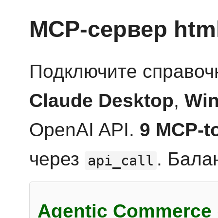
MCP-сервер htm
Подключите справоч
Claude Desktop
,
Win
OpenAI API.
9 MCP-t
через
. Бала
api_call
Agentic Commerce 