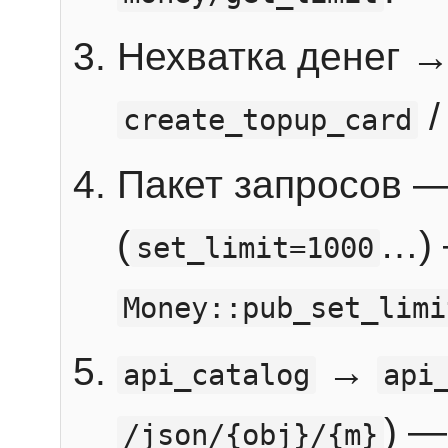
Нехватка денег 
create_topup_card
Пакет запросов 
(
…) 
set_limit=1000
Money::pub_set_limi
→
api_catalog
api
) —
/json/{obj}/{m}