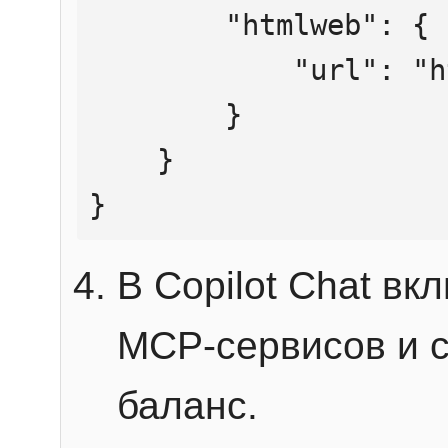
        "htmlweb": {

            "url": "https://mcp.htmlweb.ru/"

        }

    }

}
В Copilot Chat в
MCP-сервисов и 
баланс.