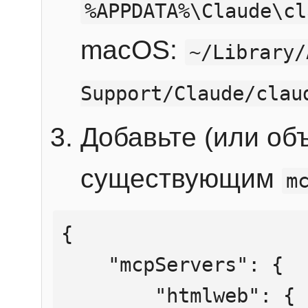
%APPDATA%\Claude\cl
macOS:
~/Library/
Support/Claude/clau
Добавьте (или об
существующим
m
{

    "mcpServers": {

        "htmlweb": {
