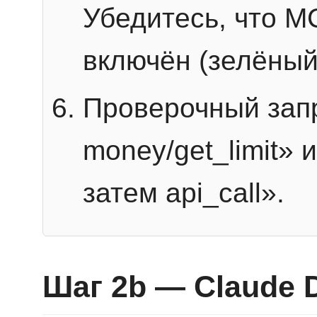
Убедитесь, что 
включён (зелёный
Проверочный запр
money/get_limit» 
затем api_call».
Шаг 2b — Claude 