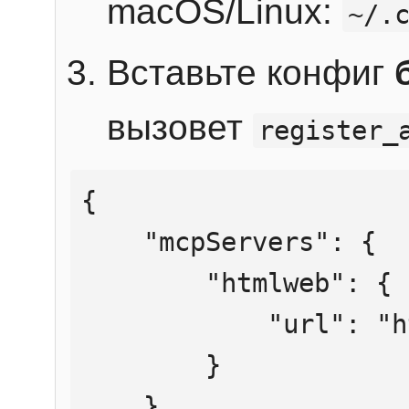
macOS/Linux:
~/.
Вставьте конфиг
вызовет
register_
{

    "mcpServers": {

        "htmlweb": {

            "url": "https://mcp.htmlweb.ru/"

        }

    }
