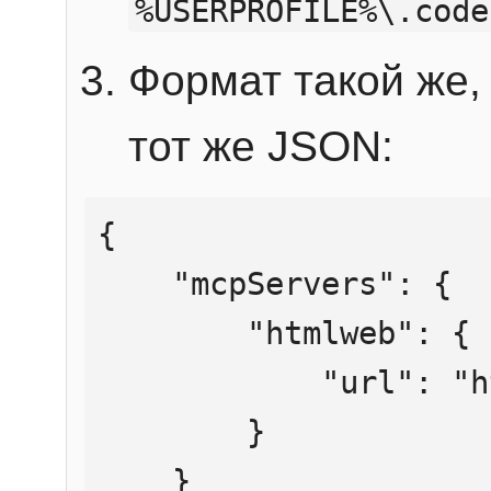
%USERPROFILE%\.code
Формат такой же, 
тот же JSON:
{

    "mcpServers": {

        "htmlweb": {

            "url": "https://mcp.htmlweb.ru/"

        }

    }
