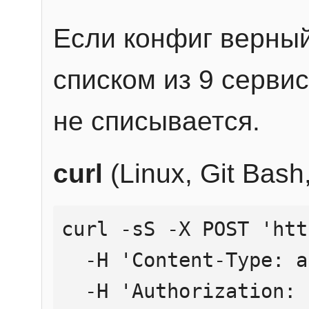
Если конфиг верный
списком из 9 сервис
не списывается.
curl
(Linux, Git Bas
curl -sS -X POST 'htt
  -H 'Content-Type: application/json' \

  -H 'Authorization: Bearer YOUR_API_KEY' \
