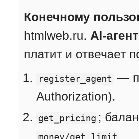
Конечному пользо
htmlweb.ru.
AI-агент
платит и отвечает 
— п
register_agent
Authorization).
; бала
get_pricing
.
money/get_limit