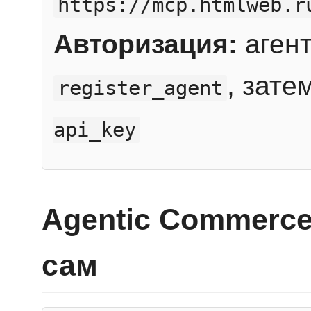
https://mcp.htmlweb.r
Авторизация:
агент
, зате
register_agent
api_key
Agentic Commerce
сам