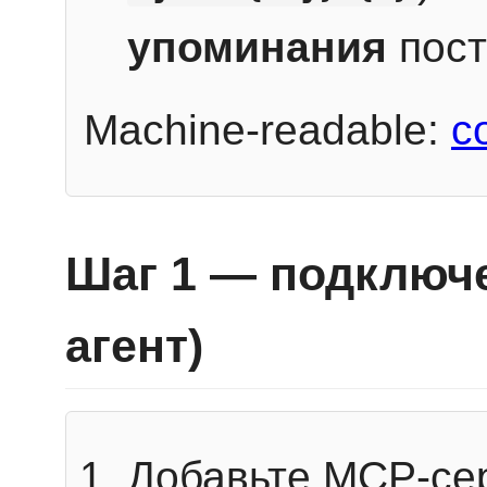
упоминания
пост
Machine-readable:
c
Шаг 1 — подключе
агент)
Добавьте MCP-се