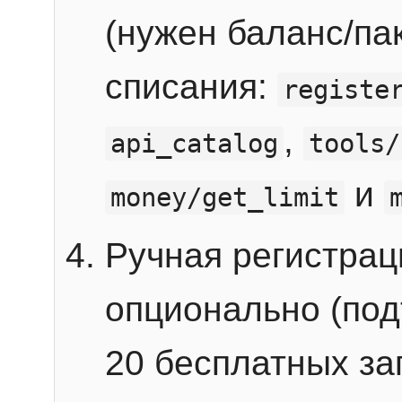
(нужен баланс/пак
списания:
registe
,
api_catalog
tools/
и
money/get_limit
Ручная регистра
опционально (под
20 бесплатных зап