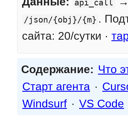
Данные:
→
api_call
. Под
/json/{obj}/{m}
сайта: 20/сутки ·
та
Содержание:
Что э
Старт агента
·
Curs
Windsurf
·
VS Code