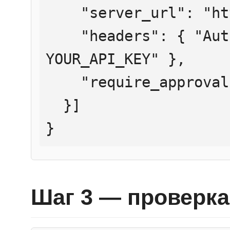
    "server_url": "https://mcp.htmlweb.ru/",

    "headers": { "Authorization": "Bearer 
YOUR_API_KEY" },

    "require_approval": "never"

  }]

}
Шаг 3 — проверка 