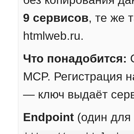
9 сервисов
, те же
htmlweb.ru.
Что понадобится:
C
MCP. Регистрация н
— ключ выдаёт сер
Endpoint
(один для 