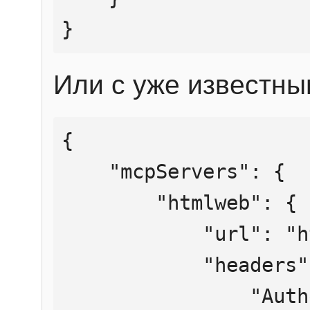
}
Или с уже известны
{

    "mcpServers": {

        "htmlweb": {

            "url": "https://mcp.htmlweb.ru/",

            "headers": {

                "Authorization": "Bearer 