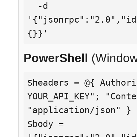
  -d 
'{"jsonrpc":"2.0","id
{}}'
PowerShell
(Window
$headers = @{ Authori
YOUR_API_KEY"; "Conte
"application/json" }

$body = 