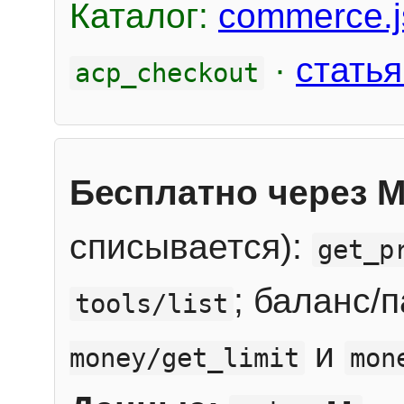
Каталог:
commerce.j
·
статья
acp_checkout
Бесплатно через 
списывается):
get_p
; баланс/
tools/list
и
money/get_limit
mon