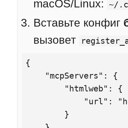
macOS/Linux:
~/.
Вставьте конфиг
вызовет
register_
{

    "mcpServers": {

        "htmlweb": {

            "url": "https://mcp.htmlweb.ru/"

        }

    }
