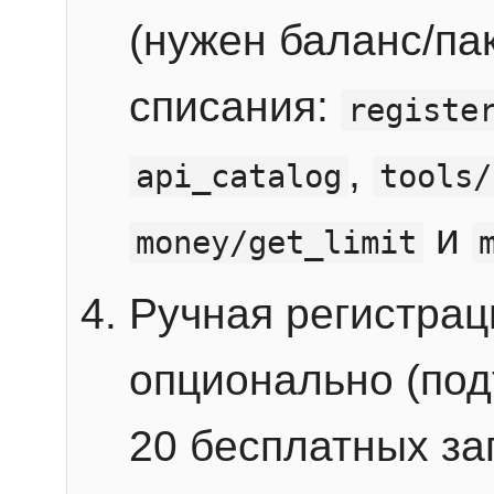
(нужен баланс/пак
списания:
registe
,
api_catalog
tools/
и
money/get_limit
Ручная регистра
опционально (под
20 бесплатных зап