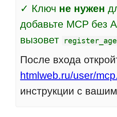
✓ Ключ
не нужен
дл
добавьте MCP без Au
вызовет
register_age
После входа открой
htmlweb.ru/user/mcp
инструкции с вашим