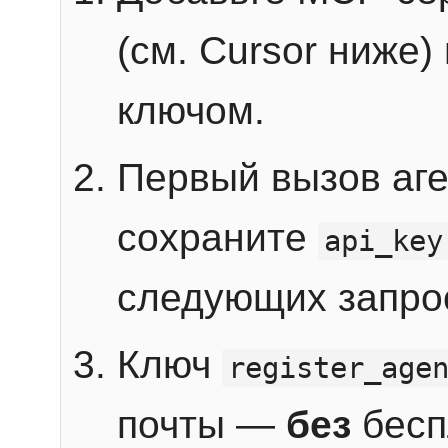
(см. Cursor ниже)
ключом.
Первый вызов аг
сохраните
api_key
следующих запро
Ключ
register_age
почты —
без
бесп