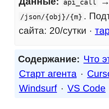
Данные:
→
api_call
. Под
/json/{obj}/{m}
сайта: 20/сутки ·
та
Содержание:
Что э
Старт агента
·
Curs
Windsurf
·
VS Code