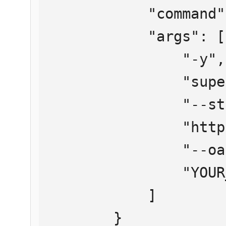
            "command": "npx",

            "args": [

                "-y",

                "supergateway",

                "--streamableHttp",

                "https://mcp.htmlweb.ru/",

                "--oauth2Bearer",

                "YOUR_API_KEY"

            ]

        }
