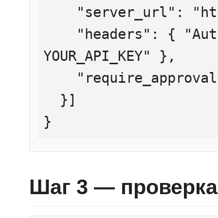
    "server_url": "https://mcp.htmlweb.ru/",

    "headers": { "Authorization": "Bearer 
YOUR_API_KEY" },

    "require_approval": "never"

  }]

}
Шаг 3 — проверка 