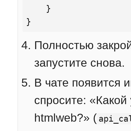
    }

}
Полностью закрой
запустите снова.
В чате появится 
спросите: «Какой
htmlweb?» (
api_ca