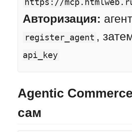
https://mcp.htmlweb.r
Авторизация:
агент
, зате
register_agent
api_key
Agentic Commerce
сам