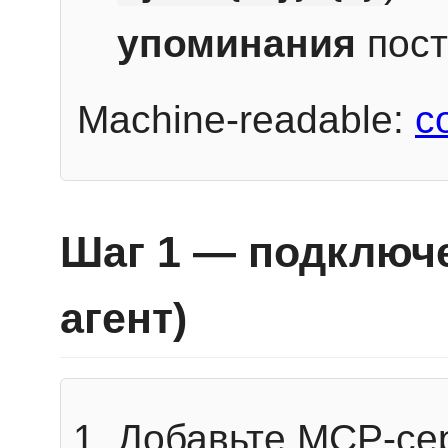
упоминания
пост
Machine-readable:
c
Шаг 1 — подключе
агент)
Добавьте MCP-се