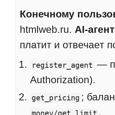
Конечному пользо
htmlweb.ru.
AI-агент
платит и отвечает 
— п
register_agent
Authorization).
; бала
get_pricing
.
money/get_limit