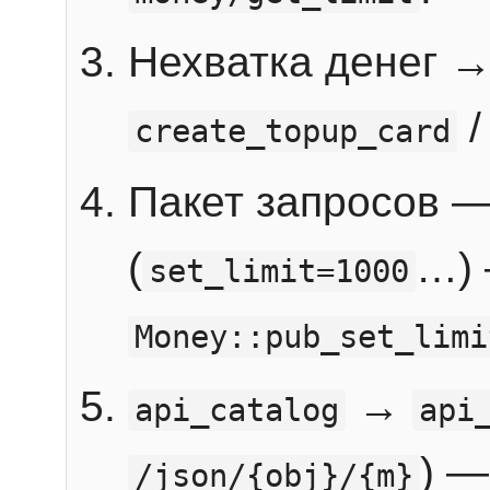
Нехватка денег 
create_topup_card
Пакет запросов 
(
…) 
set_limit=1000
Money::pub_set_limi
→
api_catalog
api
) —
/json/{obj}/{m}