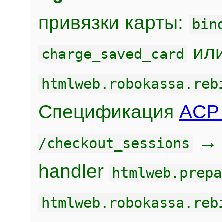
привязки карты:
bin
или
charge_saved_card
htmlweb.robokassa.reb
Спецификация
ACP 
/checkout_sessions
handler
htmlweb.prepa
htmlweb.robokassa.reb