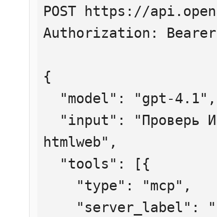
POST https://api.open
Authorization: Bearer
{

  "model": "gpt-4.1",

  "input": "Проверь ИНН 7707083893 через 
htmlweb",

  "tools": [{

    "type": "mcp",

    "server_label": "htmlweb",
