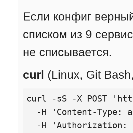
Если конфиг верный
списком из 9 сервис
не списывается.
curl
(Linux, Git Bas
curl -sS -X POST 'htt
  -H 'Content-Type: application/json' \

  -H 'Authorization: Bearer YOUR_API_KEY' \
