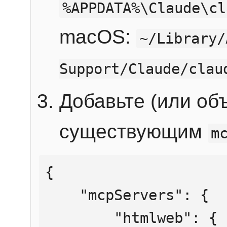
%APPDATA%\Claude\cl
macOS:
~/Library/
Support/Claude/clau
Добавьте (или об
существующим
m
{

    "mcpServers": {

        "htmlweb": {
