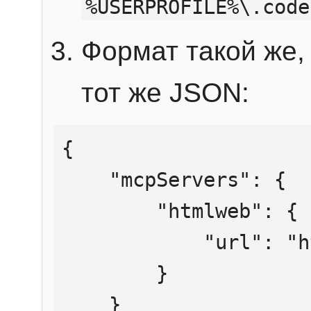
%USERPROFILE%\.code
Формат такой же, 
тот же JSON:
{

    "mcpServers": {

        "htmlweb": {

            "url": "https://mcp.htmlweb.ru/"

        }

    }
