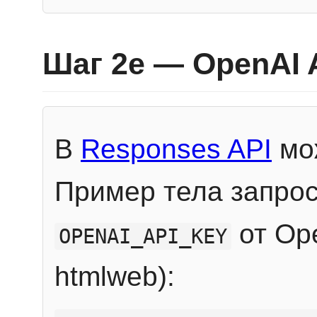
Шаг 2e — OpenAI 
В
Responses API
мож
Пример тела запрос
от Ope
OPENAI_API_KEY
htmlweb):