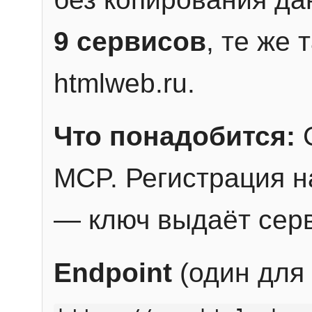
9 сервисов
, те же
htmlweb.ru.
Что понадобится:
C
MCP. Регистрация н
— ключ выдаёт сер
Endpoint
(один для 