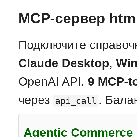
MCP-сервер htm
Подключите справоч
Claude Desktop
,
Win
OpenAI API.
9 MCP-t
через
. Бала
api_call
Agentic Commerce 