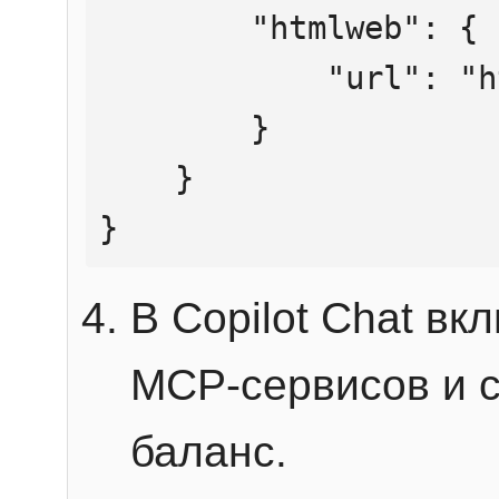
        "htmlweb": {

            "url": "https://mcp.htmlweb.ru/"

        }

    }

}
В Copilot Chat в
MCP-сервисов и 
баланс.