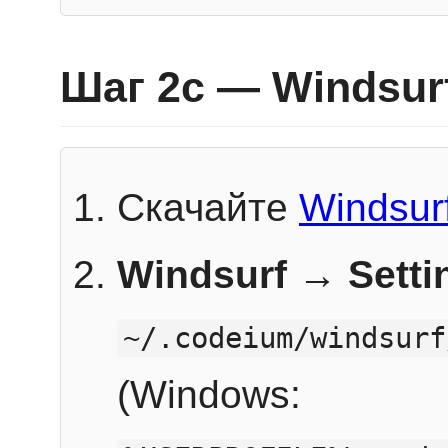
Шаг 2c — Windsur
Скачайте
Windsur
Windsurf → Sett
~/.codeium/windsurf
(Windows: