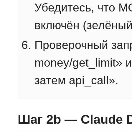
Убедитесь, что 
включён (зелёный
Проверочный запр
money/get_limit» 
затем api_call».
Шаг 2b — Claude 