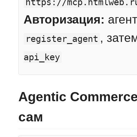
https://mcp.htmlweb.r
Авторизация:
агент
, зате
register_agent
api_key
Agentic Commerce
сам