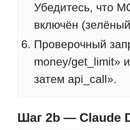
Убедитесь, что 
включён (зелёный
Проверочный запр
money/get_limit» 
затем api_call».
Шаг 2b — Claude 