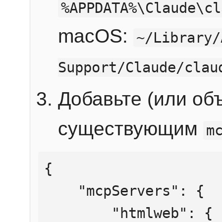
%APPDATA%\Claude\cl
macOS:
~/Library/
Support/Claude/clau
Добавьте (или об
существующим
m
{

    "mcpServers": {

        "htmlweb": {
