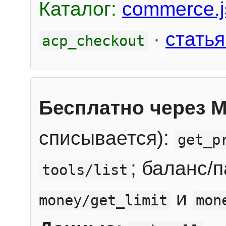
Каталог:
commerce.j
·
статья
acp_checkout
Бесплатно через 
списывается):
get_p
; баланс/
tools/list
и
money/get_limit
mon