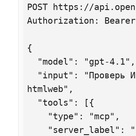
POST https://api.open
Authorization: Bearer
{

  "model": "gpt-4.1",

  "input": "Проверь ИНН 7707083893 через 
htmlweb",

  "tools": [{

    "type": "mcp",

    "server_label": "htmlweb",
