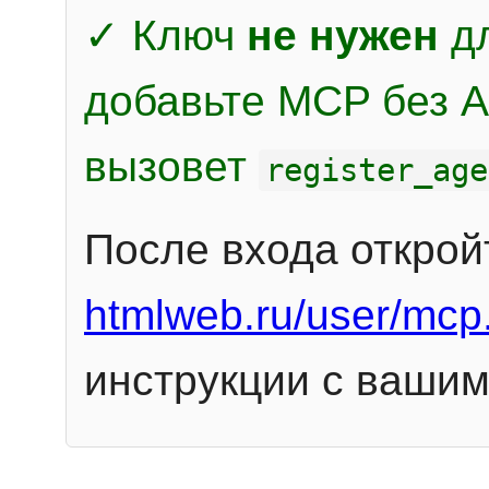
✓ Ключ
не нужен
дл
добавьте MCP без Au
вызовет
register_age
После входа открой
htmlweb.ru/user/mcp
инструкции с вашим