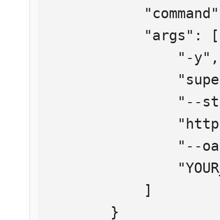
            "command": "npx",

            "args": [

                "-y",

                "supergateway",

                "--streamableHttp",

                "https://mcp.htmlweb.ru/",

                "--oauth2Bearer",

                "YOUR_API_KEY"

            ]

        }
