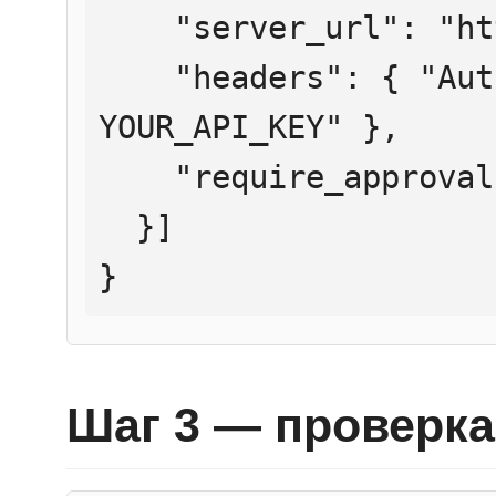
    "server_url": "https://mcp.htmlweb.ru/",

    "headers": { "Authorization": "Bearer 
YOUR_API_KEY" },

    "require_approval": "never"

  }]

}
Шаг 3 — проверка 