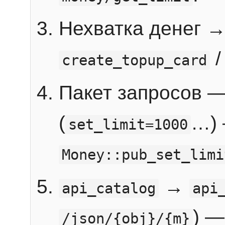
Нехватка денег 
create_topup_card
Пакет запросов 
(
…) 
set_limit=1000
Money::pub_set_limi
→
api_catalog
api
) —
/json/{obj}/{m}