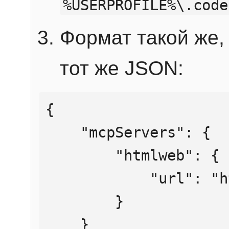
%USERPROFILE%\.code
Формат такой же, 
тот же JSON:
{

    "mcpServers": {

        "htmlweb": {

            "url": "https://mcp.htmlweb.ru/"

        }

    }
