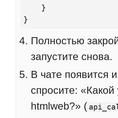
    }

}
Полностью закрой
запустите снова.
В чате появится 
спросите: «Какой
htmlweb?» (
api_ca