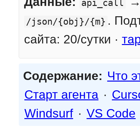
Данные:
→
api_call
. Под
/json/{obj}/{m}
сайта: 20/сутки ·
та
Содержание:
Что э
Старт агента
·
Curs
Windsurf
·
VS Code