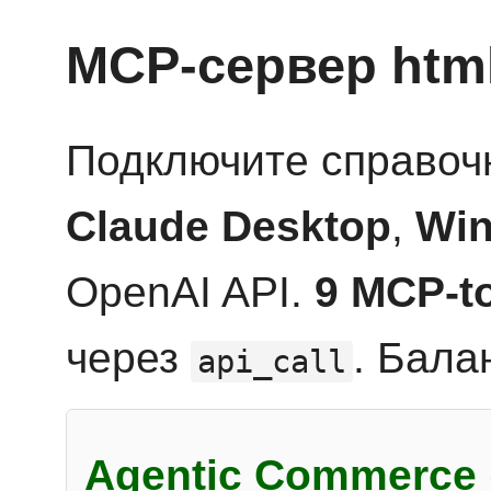
MCP-сервер htm
Подключите справоч
Claude Desktop
,
Win
OpenAI API.
9 MCP-t
через
. Бала
api_call
Agentic Commerce 