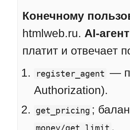
Конечному пользо
htmlweb.ru.
AI-агент
платит и отвечает 
— п
register_agent
Authorization).
; бала
get_pricing
.
money/get_limit