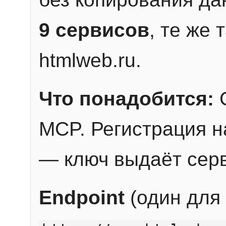
9 сервисов
, те же
htmlweb.ru.
Что понадобится:
C
MCP. Регистрация н
— ключ выдаёт сер
Endpoint
(один для 