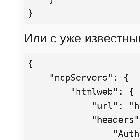
}
Или с уже известны
{

    "mcpServers": {

        "htmlweb": {

            "url": "https://mcp.htmlweb.ru/",

            "headers": {

                "Authorization": "Bearer 