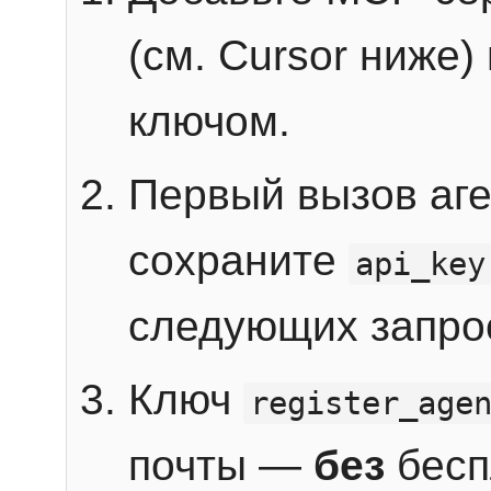
(см. Cursor ниже)
ключом.
Первый вызов аг
сохраните
api_key
следующих запро
Ключ
register_age
почты —
без
бесп