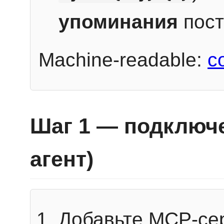
упоминания
пост
Machine-readable:
c
Шаг 1 — подключе
агент)
Добавьте MCP-се