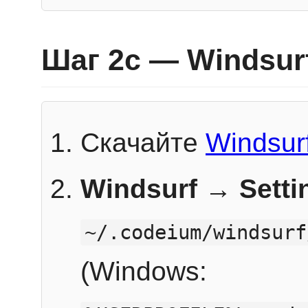
Шаг 2c — Windsur
Скачайте
Windsur
Windsurf → Sett
~/.codeium/windsurf
(Windows: