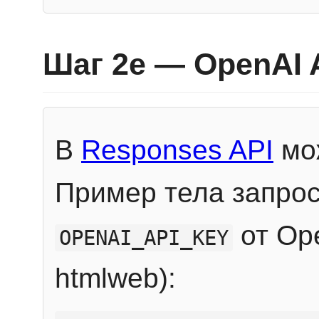
Шаг 2e — OpenAI 
В
Responses API
мож
Пример тела запрос
от Ope
OPENAI_API_KEY
htmlweb):