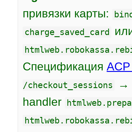
привязки карты:
bin
или
charge_saved_card
htmlweb.robokassa.reb
Спецификация
ACP 
/checkout_sessions
handler
htmlweb.prepa
htmlweb.robokassa.reb