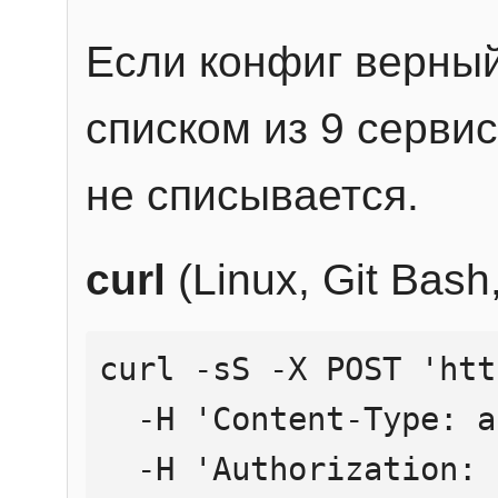
Если конфиг верный
списком из 9 сервис
не списывается.
curl
(Linux, Git Bas
curl -sS -X POST 'htt
  -H 'Content-Type: application/json' \

  -H 'Authorization: Bearer YOUR_API_KEY' \
