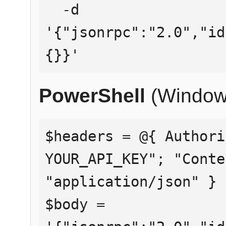
  -d 
'{"jsonrpc":"2.0","id
{}}'
PowerShell
(Window
$headers = @{ Authori
YOUR_API_KEY"; "Conte
"application/json" }

$body = 