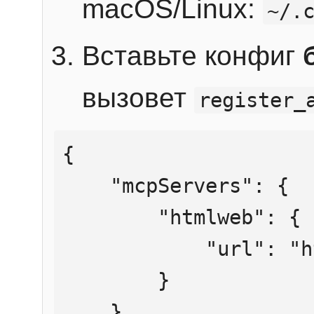
macOS/Linux:
~/.
Вставьте конфиг
вызовет
register_
{

    "mcpServers": {

        "htmlweb": {

            "url": "https://mcp.htmlweb.ru/"

        }

    }
