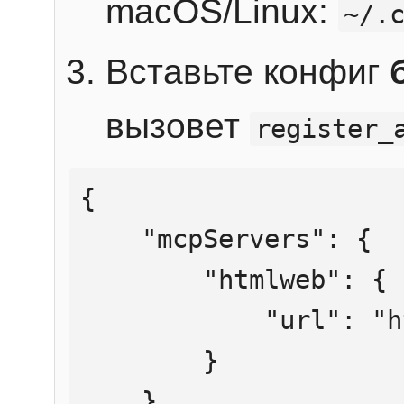
macOS/Linux:
~/.
Вставьте конфиг
вызовет
register_
{

    "mcpServers": {

        "htmlweb": {

            "url": "https://mcp.htmlweb.ru/"

        }

    }
