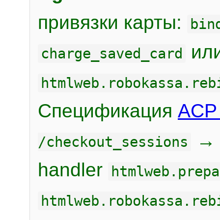
привязки карты:
bin
или
charge_saved_card
htmlweb.robokassa.reb
Спецификация
ACP 
/checkout_sessions
handler
htmlweb.prepa
htmlweb.robokassa.reb