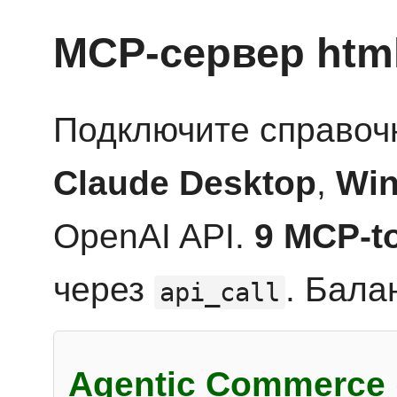
MCP-сервер htm
Подключите справоч
Claude Desktop
,
Win
OpenAI API.
9 MCP-t
через
. Бала
api_call
Agentic Commerce 