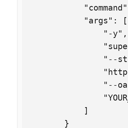
            "command": "npx",

            "args": [

                "-y",

                "supergateway",

                "--streamableHttp",

                "https://mcp.htmlweb.ru/",

                "--oauth2Bearer",

                "YOUR_API_KEY"

            ]

        }
