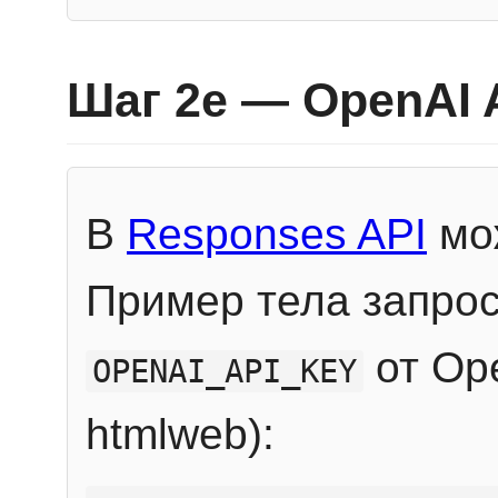
Шаг 2e — OpenAI 
В
Responses API
мож
Пример тела запрос
от Ope
OPENAI_API_KEY
htmlweb):