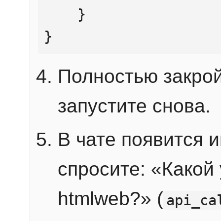
    }

}
Полностью закрой
запустите снова.
В чате появится 
спросите: «Какой
htmlweb?» (
api_ca