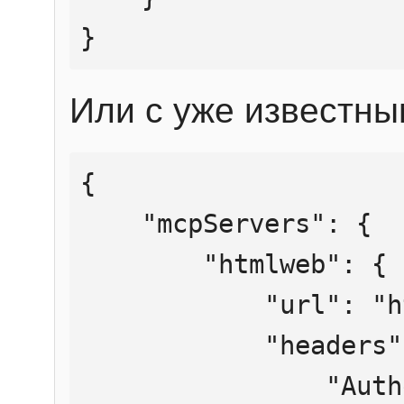
}
Или с уже известны
{

    "mcpServers": {

        "htmlweb": {

            "url": "https://mcp.htmlweb.ru/",

            "headers": {

                "Authorization": "Bearer 