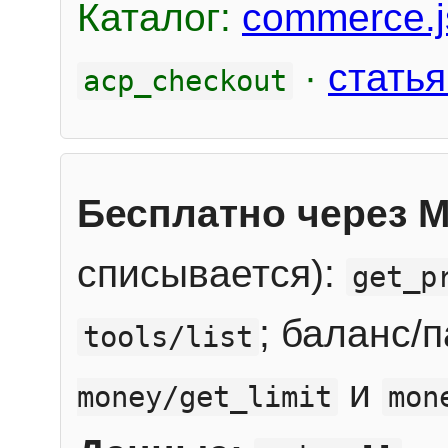
Каталог:
commerce.j
·
статья
acp_checkout
Бесплатно через 
списывается):
get_p
; баланс/
tools/list
и
money/get_limit
mon