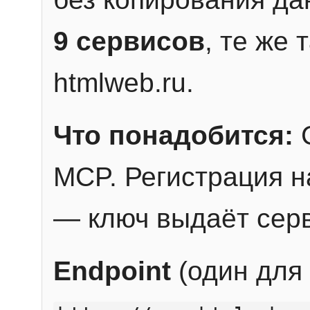
9 сервисов
, те же
htmlweb.ru.
Что понадобится:
C
MCP. Регистрация н
— ключ выдаёт сер
Endpoint
(один для 