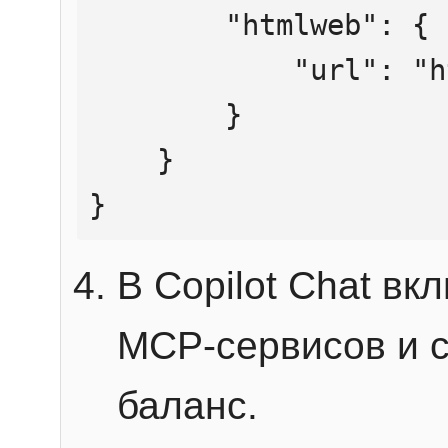
        "htmlweb": {

            "url": "https://mcp.htmlweb.ru/"

        }

    }

}
В Copilot Chat в
MCP-сервисов и 
баланс.