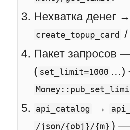
Нехватка денег 
create_topup_card
Пакет запросов 
(
…) 
set_limit=1000
Money::pub_set_limi
→
api_catalog
api
) —
/json/{obj}/{m}