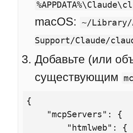
%APPDATA%\Claude\cl
macOS:
~/Library/
Support/Claude/clau
Добавьте (или об
существующим
m
{

    "mcpServers": {

        "htmlweb": {
