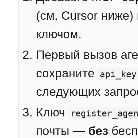
(см. Cursor ниже)
ключом.
Первый вызов аг
сохраните
api_key
следующих запро
Ключ
register_age
почты —
без
бесп