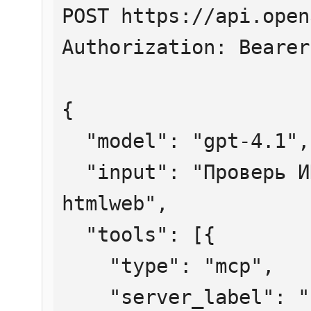
POST https://api.open
Authorization: Bearer
{

  "model": "gpt-4.1",

  "input": "Проверь ИНН 7707083893 через 
htmlweb",

  "tools": [{

    "type": "mcp",

    "server_label": "htmlweb",
