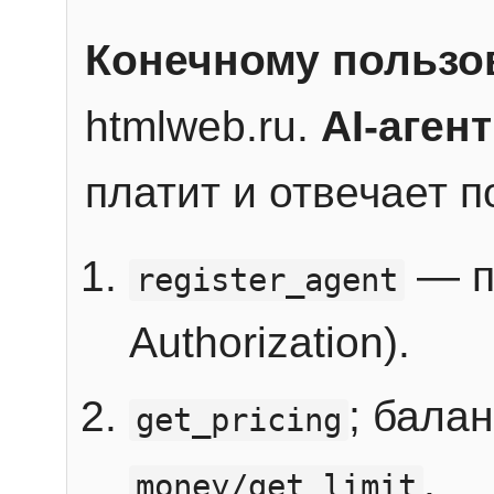
Конечному пользо
htmlweb.ru.
AI-агент
платит и отвечает 
— п
register_agent
Authorization).
; бала
get_pricing
.
money/get_limit