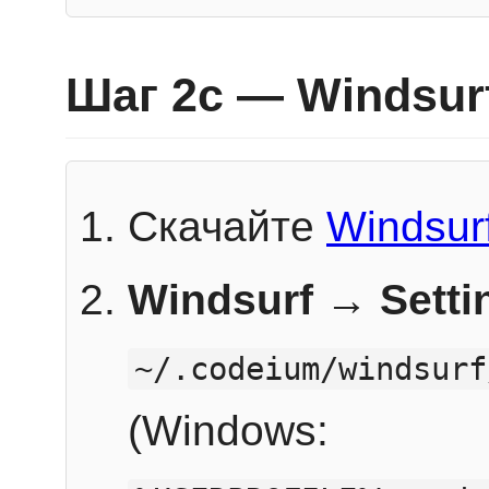
Шаг 2c — Windsur
Скачайте
Windsur
Windsurf → Sett
~/.codeium/windsurf
(Windows: