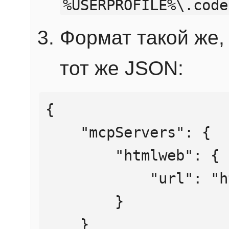
%USERPROFILE%\.code
Формат такой же, 
тот же JSON:
{

    "mcpServers": {

        "htmlweb": {

            "url": "https://mcp.htmlweb.ru/"

        }

    }
