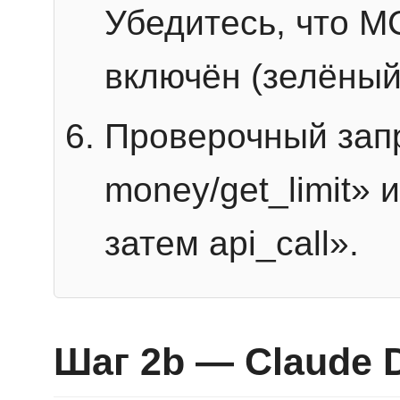
Убедитесь, что 
включён (зелёный
Проверочный запр
money/get_limit» 
затем api_call».
Шаг 2b — Claude 