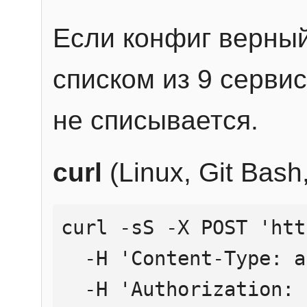
Если конфиг верный
списком из 9 сервис
не списывается.
curl
(Linux, Git Bas
curl -sS -X POST 'htt
  -H 'Content-Type: application/json' \

  -H 'Authorization: Bearer YOUR_API_KEY' \
