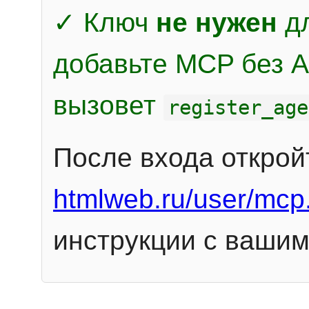
✓ Ключ
не нужен
дл
добавьте MCP без Au
вызовет
register_age
После входа открой
htmlweb.ru/user/mcp
инструкции с вашим