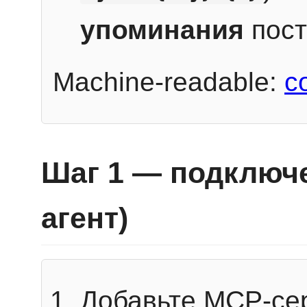
упоминания
пост
Machine-readable:
c
Шаг 1 — подключе
агент)
Добавьте MCP-се