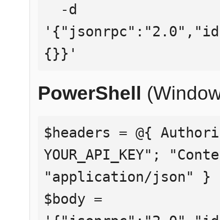
  -d 
'{"jsonrpc":"2.0","id
{}}'
PowerShell
(Window
$headers = @{ Authori
YOUR_API_KEY"; "Conte
"application/json" }

$body = 