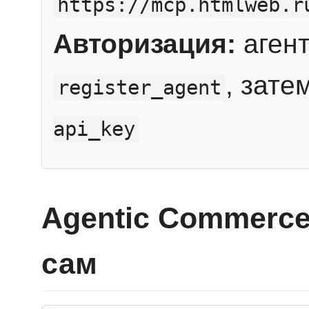
https://mcp.htmlweb.r
Авторизация:
агент
, зате
register_agent
api_key
Agentic Commerce
сам