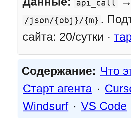
Данные:
→
api_call
. Под
/json/{obj}/{m}
сайта: 20/сутки ·
та
Содержание:
Что э
Старт агента
·
Curs
Windsurf
·
VS Code