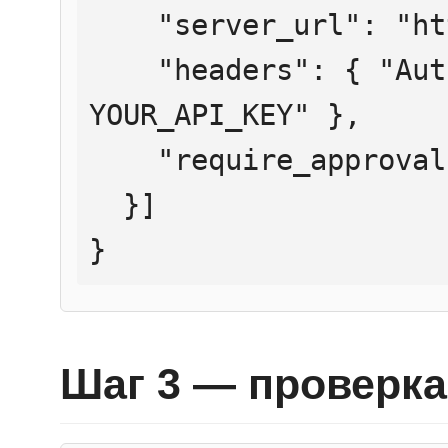
    "server_url": "https://mcp.htmlweb.ru/",

    "headers": { "Authorization": "Bearer 
YOUR_API_KEY" },

    "require_approval": "never"

  }]

}
Шаг 3 — проверка 