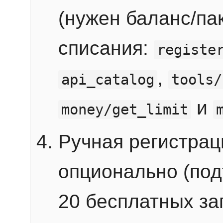
(нужен баланс/пак
списания:
registe
,
api_catalog
tools/
и
money/get_limit
Ручная регистра
опционально (под
20 бесплатных зап