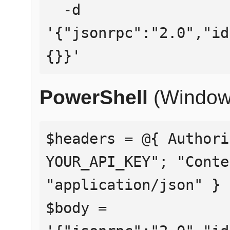
  -d 
'{"jsonrpc":"2.0","id
{}}'
PowerShell
(Window
$headers = @{ Authori
YOUR_API_KEY"; "Conte
"application/json" }

$body = 