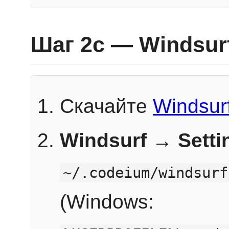
Шаг 2c — Windsur
Скачайте
Windsur
Windsurf → Sett
~/.codeium/windsurf
(Windows: