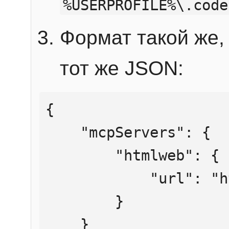
%USERPROFILE%\.code
Формат такой же, 
тот же JSON:
{

    "mcpServers": {

        "htmlweb": {

            "url": "https://mcp.htmlweb.ru/"

        }

    }
