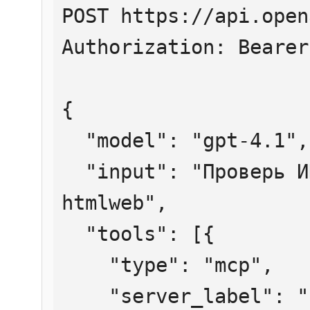
POST https://api.open
Authorization: Bearer
{

  "model": "gpt-4.1",

  "input": "Проверь ИНН 7707083893 через 
htmlweb",

  "tools": [{

    "type": "mcp",

    "server_label": "htmlweb",
