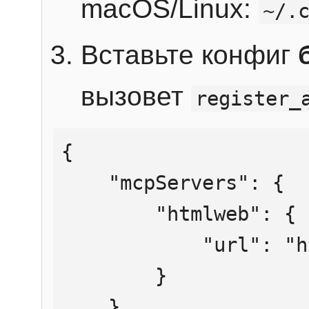
macOS/Linux:
~/.
Вставьте конфиг
вызовет
register_
{

    "mcpServers": {

        "htmlweb": {

            "url": "https://mcp.htmlweb.ru/"

        }

    }
