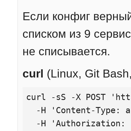
Если конфиг верный
списком из 9 сервис
не списывается.
curl
(Linux, Git Bas
curl -sS -X POST 'htt
  -H 'Content-Type: application/json' \

  -H 'Authorization: Bearer YOUR_API_KEY' \
