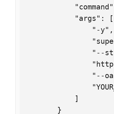
            "command": "npx",

            "args": [

                "-y",

                "supergateway",

                "--streamableHttp",

                "https://mcp.htmlweb.ru/",

                "--oauth2Bearer",

                "YOUR_API_KEY"

            ]

        }
