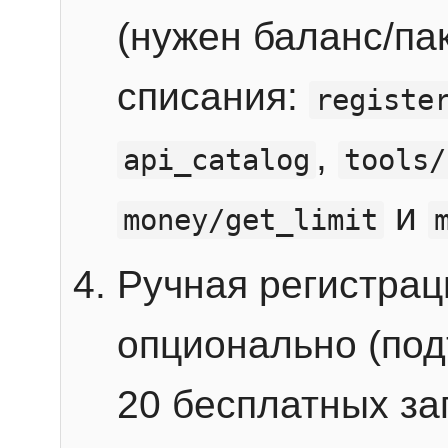
(нужен баланс/пак
списания:
registe
,
api_catalog
tools/
и
money/get_limit
Ручная регистра
опционально (под
20 бесплатных зап