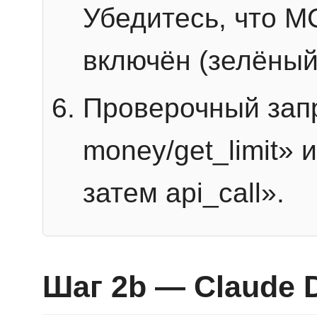
Убедитесь, что 
включён (зелёный
Проверочный запр
money/get_limit» 
затем api_call».
Шаг 2b — Claude 