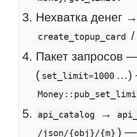
Нехватка денег 
create_topup_card
Пакет запросов 
(
…) 
set_limit=1000
Money::pub_set_limi
→
api_catalog
api
) —
/json/{obj}/{m}