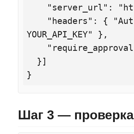
    "server_url": "https://mcp.htmlweb.ru/",

    "headers": { "Authorization": "Bearer 
YOUR_API_KEY" },

    "require_approval": "never"

  }]

}
Шаг 3 — проверка 