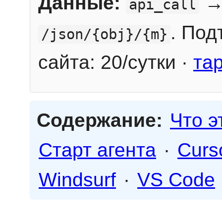
Данные:
→
api_call
. Под
/json/{obj}/{m}
сайта: 20/сутки ·
та
Содержание:
Что э
Старт агента
·
Curs
Windsurf
·
VS Code