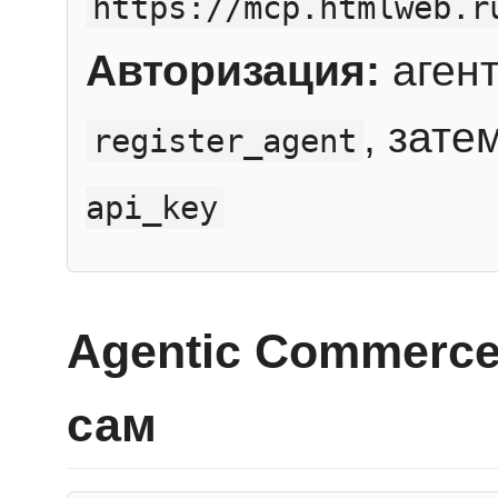
https://mcp.htmlweb.r
Авторизация:
агент
, зате
register_agent
api_key
Agentic Commerce
сам