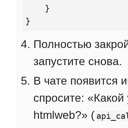
    }

}
Полностью закрой
запустите снова.
В чате появится 
спросите: «Какой
htmlweb?» (
api_ca