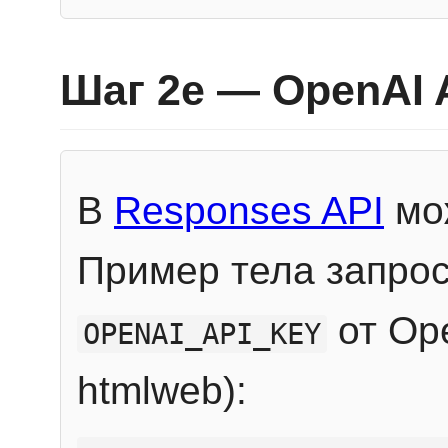
Шаг 2e — OpenAI 
В
Responses API
мож
Пример тела запрос
от Ope
OPENAI_API_KEY
htmlweb):