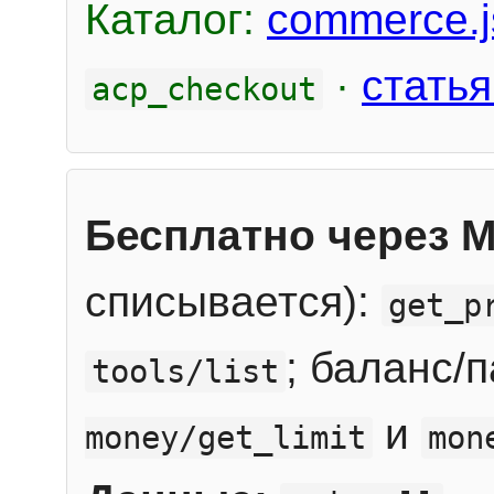
Каталог:
commerce.j
·
статья
acp_checkout
Бесплатно через 
списывается):
get_p
; баланс/
tools/list
и
money/get_limit
mon