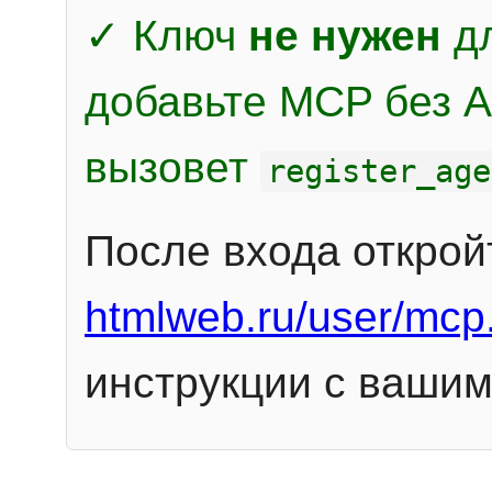
✓ Ключ
не нужен
дл
добавьте MCP без Au
вызовет
register_age
После входа открой
htmlweb.ru/user/mcp
инструкции с вашим