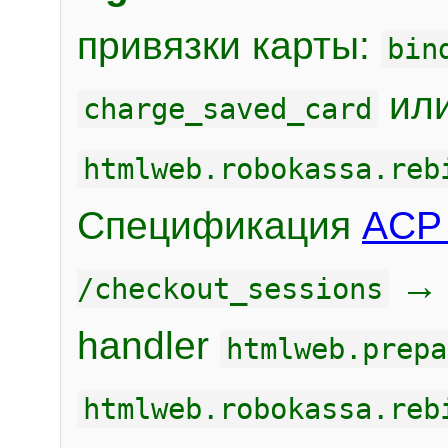
привязки карты:
bin
или
charge_saved_card
htmlweb.robokassa.reb
Спецификация
ACP 
/checkout_sessions
handler
htmlweb.prepa
htmlweb.robokassa.reb