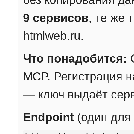
9 сервисов
, те же
htmlweb.ru.
Что понадобится:
C
MCP. Регистрация н
— ключ выдаёт сер
Endpoint
(один для 