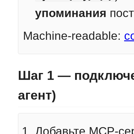
упоминания
пост
Machine-readable:
c
Шаг 1 — подключе
агент)
Добавьте MCP-се