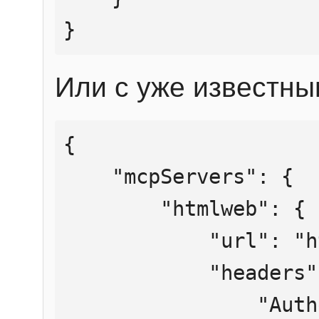
}
Или с уже известны
{

    "mcpServers": {

        "htmlweb": {

            "url": "https://mcp.htmlweb.ru/",

            "headers": {

                "Authorization": "Bearer 