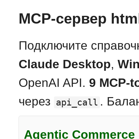
MCP-сервер htm
Подключите справоч
Claude Desktop
,
Win
OpenAI API.
9 MCP-t
через
. Бала
api_call
Agentic Commerce 