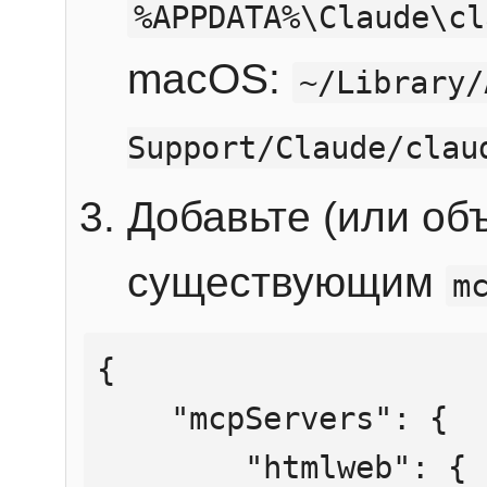
%APPDATA%\Claude\cl
macOS:
~/Library/
Support/Claude/clau
Добавьте (или об
существующим
m
{

    "mcpServers": {

        "htmlweb": {
