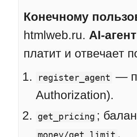
Конечному пользо
htmlweb.ru.
AI-агент
платит и отвечает 
— п
register_agent
Authorization).
; бала
get_pricing
.
money/get_limit