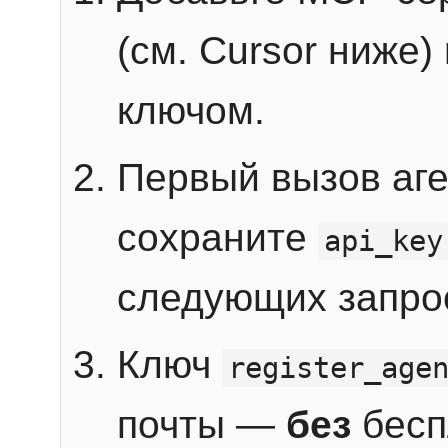
(см. Cursor ниже)
ключом.
Первый вызов аг
сохраните
api_key
следующих запро
Ключ
register_age
почты —
без
бесп