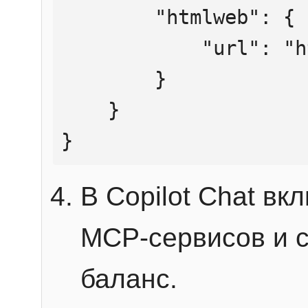
        "htmlweb": {

            "url": "https://mcp.htmlweb.ru/"

        }

    }

}
В Copilot Chat в
MCP-сервисов и 
баланс.