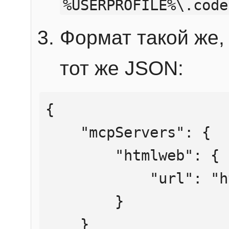
%USERPROFILE%\.code
Формат такой же, 
тот же JSON:
{

    "mcpServers": {

        "htmlweb": {

            "url": "https://mcp.htmlweb.ru/"

        }

    }
