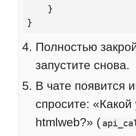
    }

}
Полностью закрой
запустите снова.
В чате появится 
спросите: «Какой
htmlweb?» (
api_ca