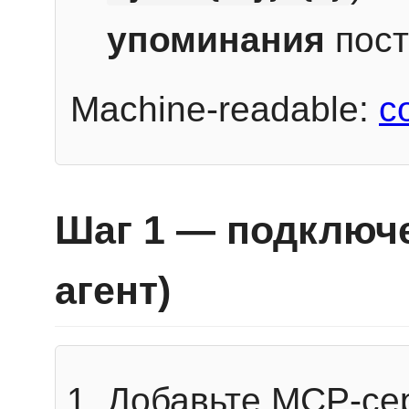
упоминания
пост
Machine-readable:
c
Шаг 1 — подключе
агент)
Добавьте MCP-се