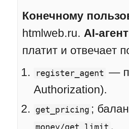
Конечному пользо
htmlweb.ru.
AI-агент
платит и отвечает 
— п
register_agent
Authorization).
; бала
get_pricing
.
money/get_limit