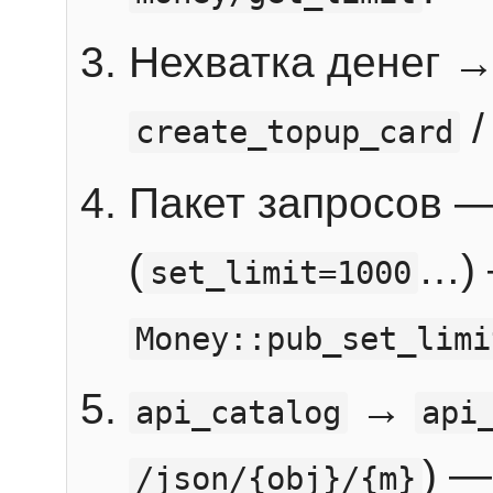
Нехватка денег 
create_topup_card
Пакет запросов 
(
…) 
set_limit=1000
Money::pub_set_limi
→
api_catalog
api
) —
/json/{obj}/{m}