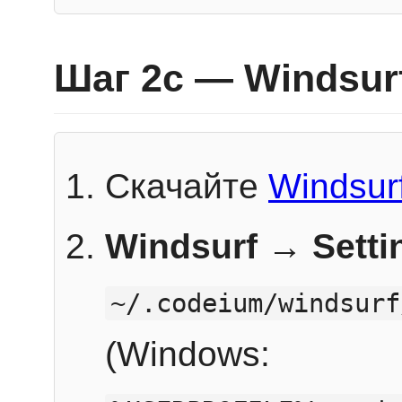
Шаг 2c — Windsur
Скачайте
Windsur
Windsurf → Sett
~/.codeium/windsurf
(Windows: