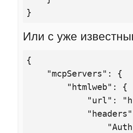
}
Или с уже известны
{

    "mcpServers": {

        "htmlweb": {

            "url": "https://mcp.htmlweb.ru/",

            "headers": {

                "Authorization": "Bearer 