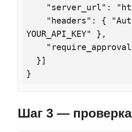
    "server_url": "https://mcp.htmlweb.ru/",

    "headers": { "Authorization": "Bearer 
YOUR_API_KEY" },

    "require_approval": "never"

  }]

}
Шаг 3 — проверка 