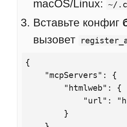
macOS/Linux:
~/.
Вставьте конфиг
вызовет
register_
{

    "mcpServers": {

        "htmlweb": {

            "url": "https://mcp.htmlweb.ru/"

        }

    }
