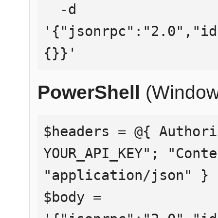
  -d 
'{"jsonrpc":"2.0","id
{}}'
PowerShell
(Window
$headers = @{ Authori
YOUR_API_KEY"; "Conte
"application/json" }

$body = 