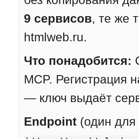
9 сервисов
, те же
htmlweb.ru.
Что понадобится:
C
MCP. Регистрация н
— ключ выдаёт сер
Endpoint
(один для 