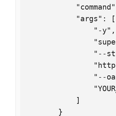
            "command": "npx",

            "args": [

                "-y",

                "supergateway",

                "--streamableHttp",

                "https://mcp.htmlweb.ru/",

                "--oauth2Bearer",

                "YOUR_API_KEY"

            ]

        }
