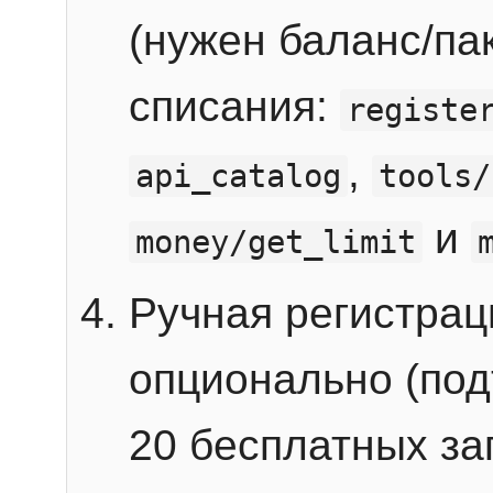
(нужен баланс/пак
списания:
registe
,
api_catalog
tools/
и
money/get_limit
Ручная регистра
опционально (под
20 бесплатных зап