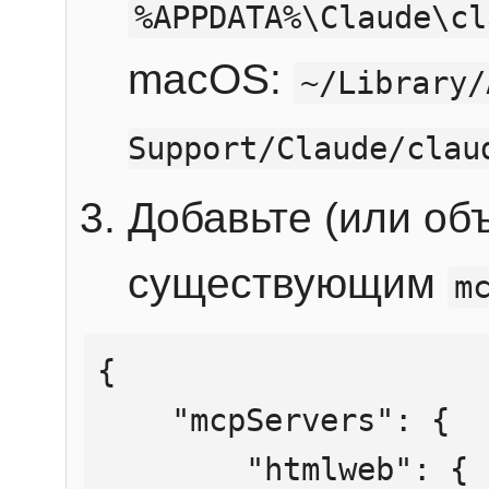
%APPDATA%\Claude\cl
macOS:
~/Library/
Support/Claude/clau
Добавьте (или об
существующим
m
{

    "mcpServers": {

        "htmlweb": {
