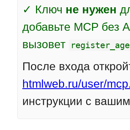
✓ Ключ
не нужен
дл
добавьте MCP без Au
вызовет
register_age
После входа открой
htmlweb.ru/user/mcp
инструкции с вашим