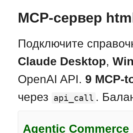
MCP-сервер htm
Подключите справоч
Claude Desktop
,
Win
OpenAI API.
9 MCP-t
через
. Бала
api_call
Agentic Commerce 