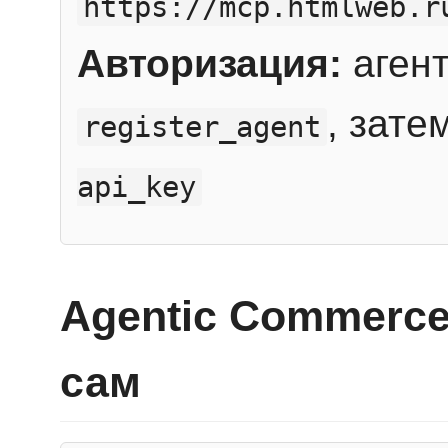
https://mcp.htmlweb.r
Авторизация:
агент
, зате
register_agent
api_key
Agentic Commerce
сам