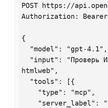
POST https://api.open
Authorization: Bearer
{

  "model": "gpt-4.1",

  "input": "Проверь ИНН 7707083893 через 
htmlweb",

  "tools": [{

    "type": "mcp",

    "server_label": "htmlweb",
