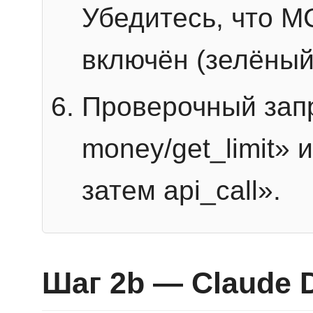
Убедитесь, что 
включён (зелёный
Проверочный запр
money/get_limit» 
затем api_call».
Шаг 2b — Claude 