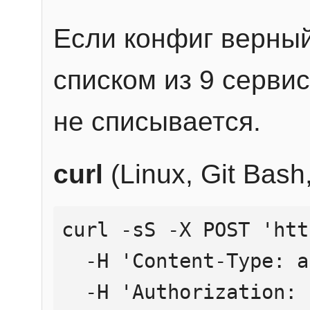
Если конфиг верный
списком из 9 сервис
не списывается.
curl
(Linux, Git Bas
curl -sS -X POST 'htt
  -H 'Content-Type: application/json' \

  -H 'Authorization: Bearer YOUR_API_KEY' \
