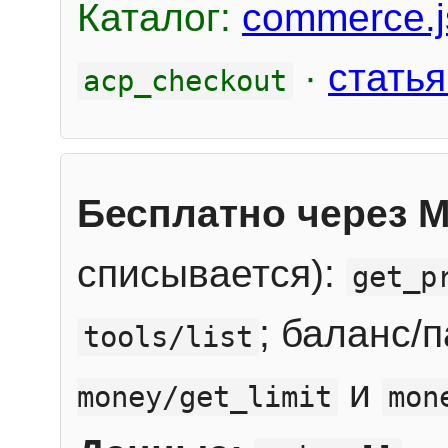
Каталог:
commerce.j
·
статья
acp_checkout
Бесплатно через 
списывается):
get_p
; баланс/
tools/list
и
money/get_limit
mon