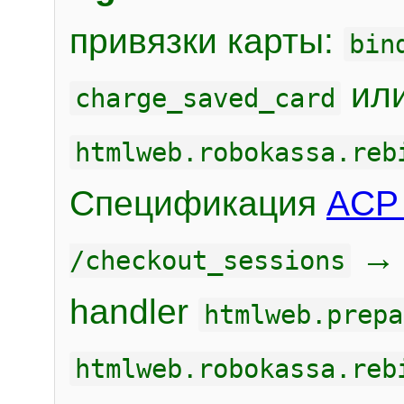
привязки карты:
bin
или
charge_saved_card
htmlweb.robokassa.reb
Спецификация
ACP 
/checkout_sessions
handler
htmlweb.prepa
htmlweb.robokassa.reb