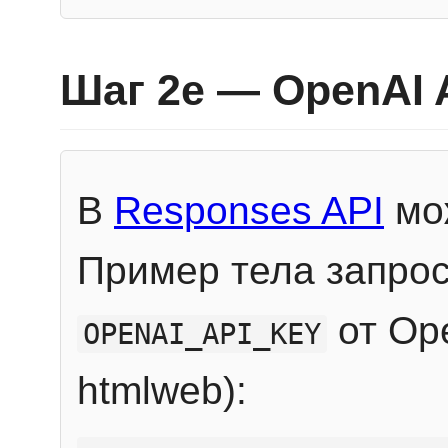
Шаг 2e — OpenAI 
В
Responses API
мож
Пример тела запрос
от Ope
OPENAI_API_KEY
htmlweb):