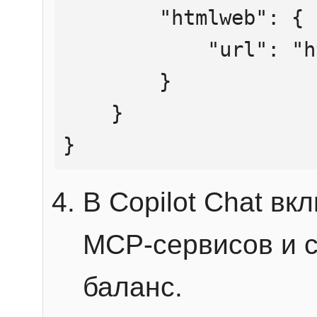
        "htmlweb": {

            "url": "https://mcp.htmlweb.ru/"

        }

    }

}
В Copilot Chat в
MCP-сервисов и 
баланс.