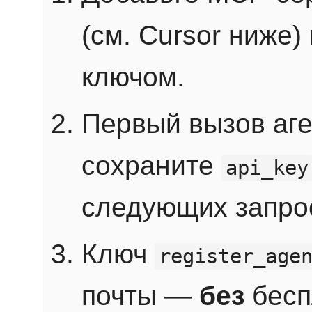
(см. Cursor ниже)
ключом.
Первый вызов аг
сохраните
api_key
следующих запро
Ключ
register_age
почты —
без
бесп