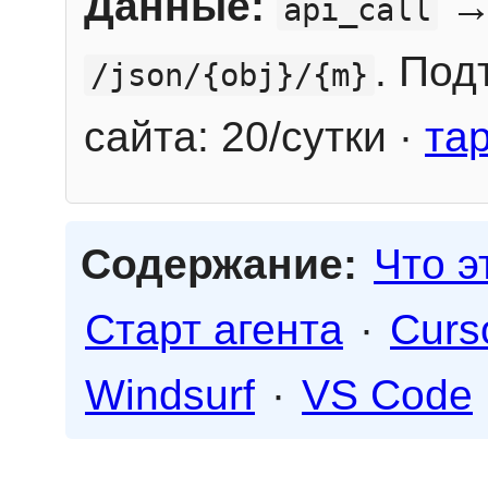
Данные:
→
api_call
. Под
/json/{obj}/{m}
сайта: 20/сутки ·
та
Содержание:
Что э
Старт агента
·
Curs
Windsurf
·
VS Code