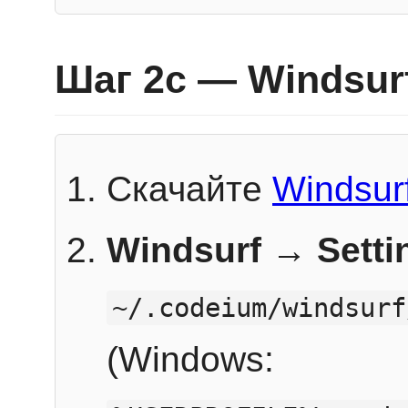
Шаг 2c — Windsur
Скачайте
Windsur
Windsurf → Sett
~/.codeium/windsurf
(Windows: