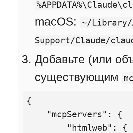
%APPDATA%\Claude\cl
macOS:
~/Library/
Support/Claude/clau
Добавьте (или об
существующим
m
{

    "mcpServers": {

        "htmlweb": {
