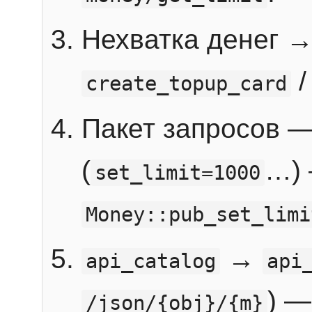
Нехватка денег 
create_topup_card
Пакет запросов 
(
…) 
set_limit=1000
Money::pub_set_limi
→
api_catalog
api
) —
/json/{obj}/{m}