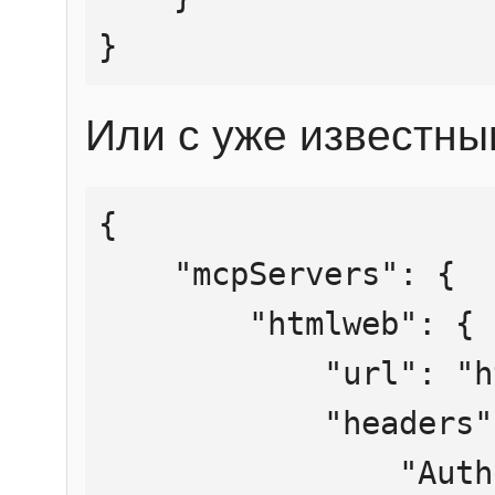
}
Или с уже известны
{

    "mcpServers": {

        "htmlweb": {

            "url": "https://mcp.htmlweb.ru/",

            "headers": {

                "Authorization": "Bearer 