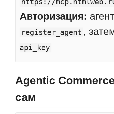
https://mcp.htmlweb.r
Авторизация:
агент
, зате
register_agent
api_key
Agentic Commerce
сам