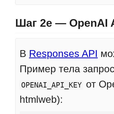
Шаг 2e — OpenAI 
В
Responses API
мож
Пример тела запрос
от Ope
OPENAI_API_KEY
htmlweb):