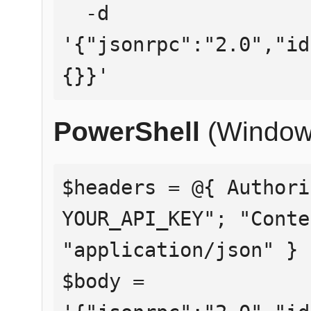
  -d 
'{"jsonrpc":"2.0","id
{}}'
PowerShell
(Window
$headers = @{ Authori
YOUR_API_KEY"; "Conte
"application/json" }

$body = 