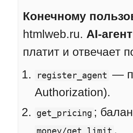
Конечному пользо
htmlweb.ru.
AI-агент
платит и отвечает 
— п
register_agent
Authorization).
; бала
get_pricing
.
money/get_limit