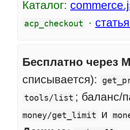
Каталог:
commerce.j
·
статья
acp_checkout
Бесплатно через 
списывается):
get_p
; баланс/
tools/list
и
money/get_limit
mon