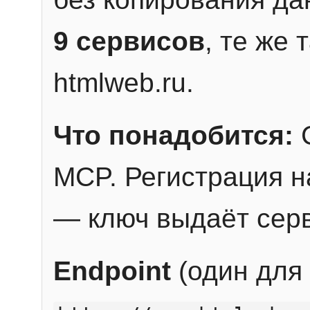
9 сервисов
, те же
htmlweb.ru.
Что понадобится:
C
MCP. Регистрация н
— ключ выдаёт сер
Endpoint
(один для 