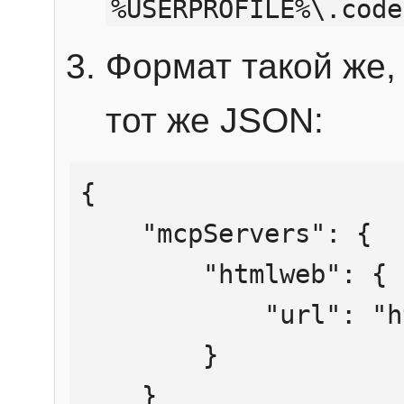
%USERPROFILE%\.code
Формат такой же, 
тот же JSON:
{

    "mcpServers": {

        "htmlweb": {

            "url": "https://mcp.htmlweb.ru/"

        }

    }
