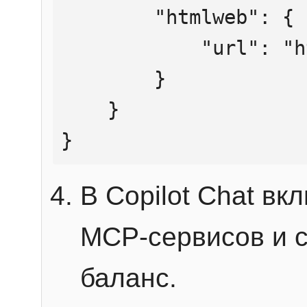
        "htmlweb": {

            "url": "https://mcp.htmlweb.ru/"

        }

    }

}
В Copilot Chat в
MCP-сервисов и 
баланс.