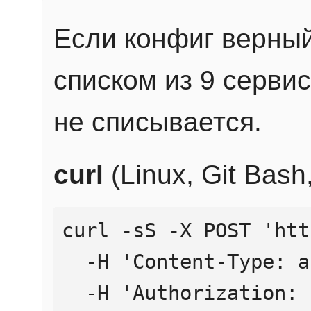
Если конфиг верный
списком из 9 сервис
не списывается.
curl
(Linux, Git Bas
curl -sS -X POST 'htt
  -H 'Content-Type: application/json' \

  -H 'Authorization: Bearer YOUR_API_KEY' \
