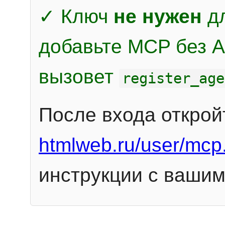
✓ Ключ
не нужен
дл
добавьте MCP без Au
вызовет
register_age
После входа открой
htmlweb.ru/user/mcp
инструкции с вашим