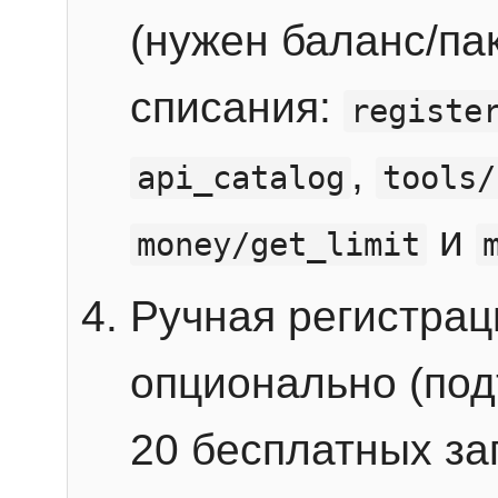
(нужен баланс/пак
списания:
registe
,
api_catalog
tools/
и
money/get_limit
Ручная регистра
опционально (под
20 бесплатных зап