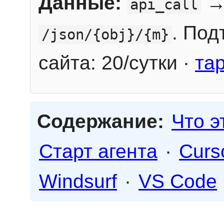
Данные:
→
api_call
. Под
/json/{obj}/{m}
сайта: 20/сутки ·
та
Содержание:
Что э
Старт агента
·
Curs
Windsurf
·
VS Code