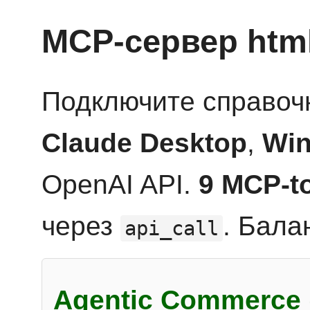
MCP-сервер htm
Подключите справоч
Claude Desktop
,
Win
OpenAI API.
9 MCP-t
через
. Бала
api_call
Agentic Commerce 