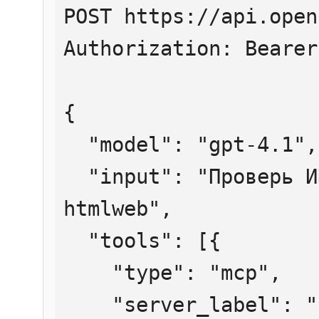
POST https://api.open
Authorization: Bearer
{

  "model": "gpt-4.1",

  "input": "Проверь ИНН 7707083893 через 
htmlweb",

  "tools": [{

    "type": "mcp",

    "server_label": "htmlweb",
