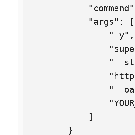
            "command": "npx",

            "args": [

                "-y",

                "supergateway",

                "--streamableHttp",

                "https://mcp.htmlweb.ru/",

                "--oauth2Bearer",

                "YOUR_API_KEY"

            ]

        }
