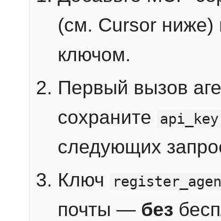
(см. Cursor ниже)
ключом.
Первый вызов аг
сохраните
api_key
следующих запро
Ключ
register_age
почты —
без
бесп