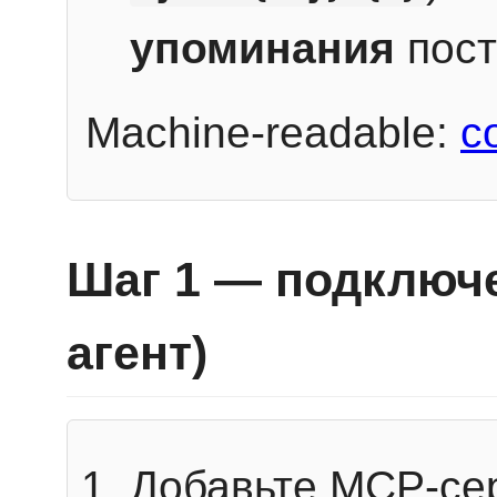
упоминания
пост
Machine-readable:
c
Шаг 1 — подключе
агент)
Добавьте MCP-се