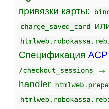
привязки карты:
bin
или
charge_saved_card
htmlweb.robokassa.reb
Спецификация
ACP 
/checkout_sessions
handler
htmlweb.prepa
htmlweb.robokassa.reb