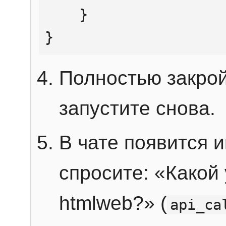
    }

}
Полностью закрой
запустите снова.
В чате появится 
спросите: «Какой
htmlweb?» (
api_ca