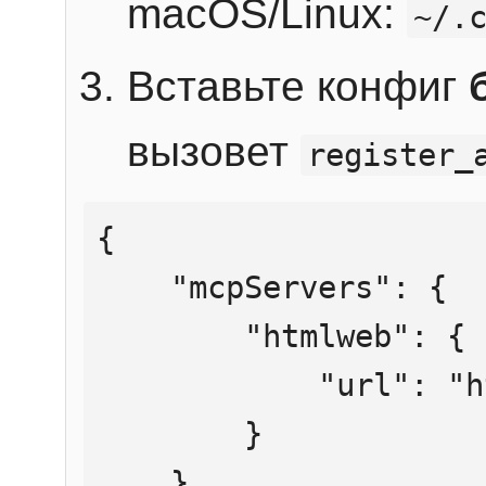
macOS/Linux:
~/.
Вставьте конфиг
вызовет
register_
{

    "mcpServers": {

        "htmlweb": {

            "url": "https://mcp.htmlweb.ru/"

        }

    }
