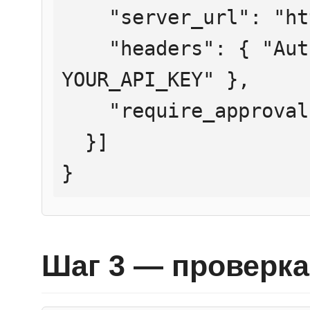
    "server_url": "https://mcp.htmlweb.ru/",

    "headers": { "Authorization": "Bearer 
YOUR_API_KEY" },

    "require_approval": "never"

  }]

}
Шаг 3 — проверка 