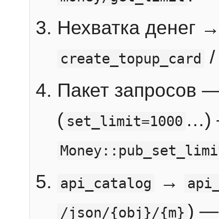
Нехватка денег 
create_topup_card
Пакет запросов 
(
…) 
set_limit=1000
Money::pub_set_limi
→
api_catalog
api
) —
/json/{obj}/{m}