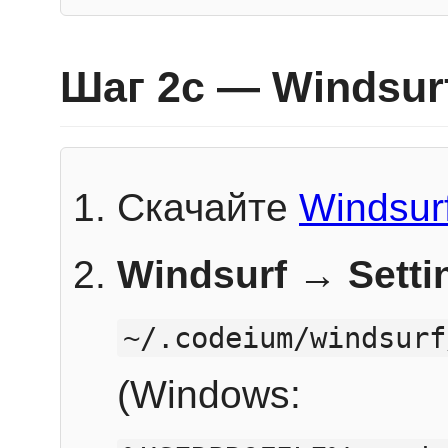
Шаг 2c — Windsur
Скачайте
Windsur
Windsurf → Sett
~/.codeium/windsurf
(Windows: