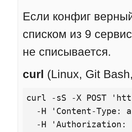
Если конфиг верный
списком из 9 сервис
не списывается.
curl
(Linux, Git Bas
curl -sS -X POST 'htt
  -H 'Content-Type: application/json' \

  -H 'Authorization: Bearer YOUR_API_KEY' \
