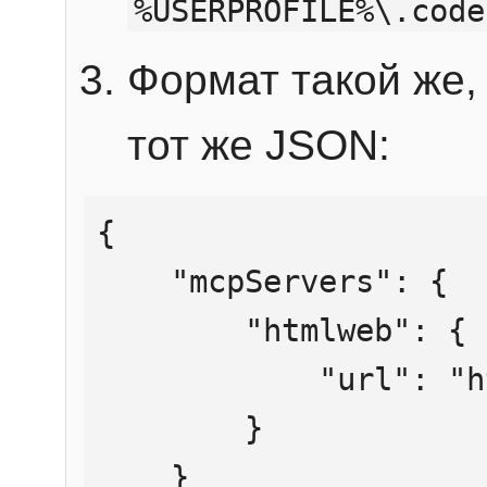
%USERPROFILE%\.code
Формат такой же, 
тот же JSON:
{

    "mcpServers": {

        "htmlweb": {

            "url": "https://mcp.htmlweb.ru/"

        }

    }
