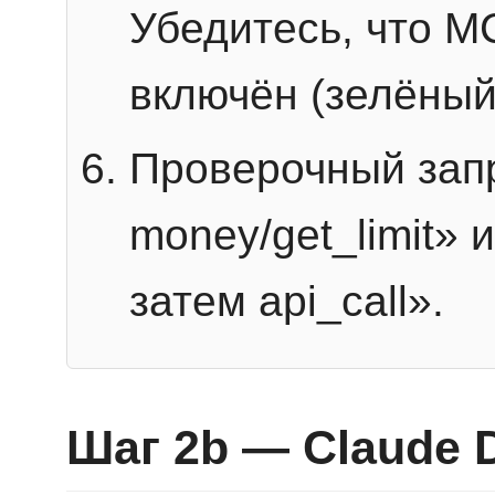
Убедитесь, что 
включён (зелёный
Проверочный запр
money/get_limit» 
затем api_call».
Шаг 2b — Claude 