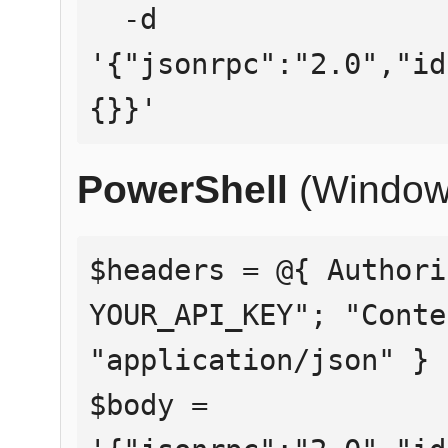
  -d 
'{"jsonrpc":"2.0","id
{}}'
PowerShell
(Window
$headers = @{ Authori
YOUR_API_KEY"; "Conte
"application/json" }

$body = 