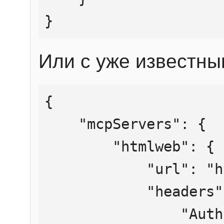
}
Или с уже известны
{

    "mcpServers": {

        "htmlweb": {

            "url": "https://mcp.htmlweb.ru/",

            "headers": {

                "Authorization": "Bearer 