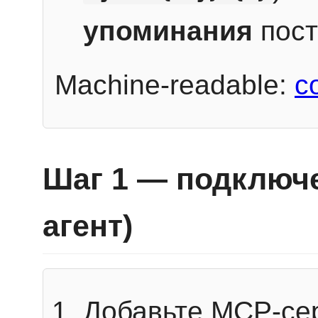
упоминания
пост
Machine-readable:
c
Шаг 1 — подключе
агент)
Добавьте MCP-се