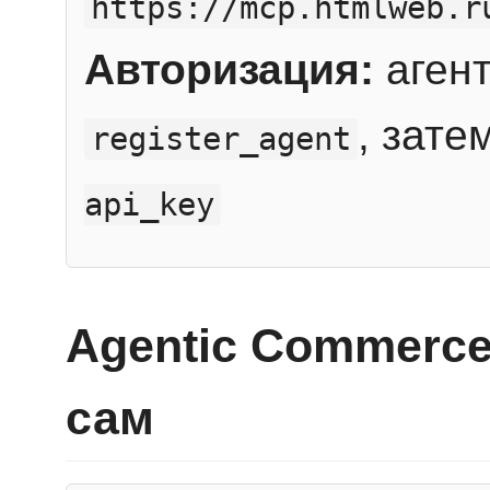
https://mcp.htmlweb.r
Авторизация:
агент
, зате
register_agent
api_key
Agentic Commerce
сам