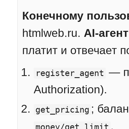
Конечному пользо
htmlweb.ru.
AI-агент
платит и отвечает 
— п
register_agent
Authorization).
; бала
get_pricing
.
money/get_limit