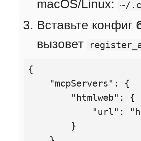
macOS/Linux:
~/.
Вставьте конфиг
вызовет
register_
{

    "mcpServers": {

        "htmlweb": {

            "url": "https://mcp.htmlweb.ru/"

        }

    }
