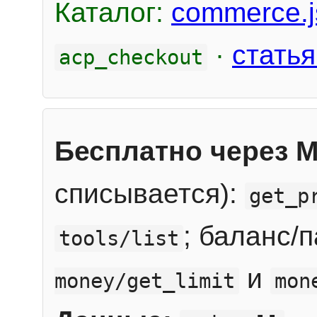
Каталог:
commerce.j
·
статья
acp_checkout
Бесплатно через 
списывается):
get_p
; баланс/
tools/list
и
money/get_limit
mon