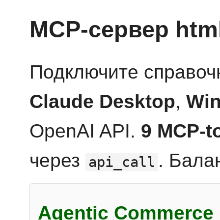
MCP-сервер htm
Подключите справоч
Claude Desktop
,
Win
OpenAI API.
9 MCP-t
через
. Бала
api_call
Agentic Commerce 