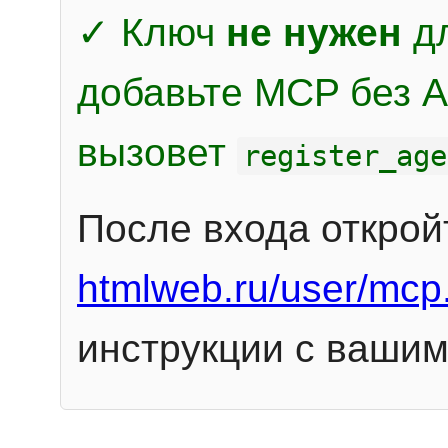
✓ Ключ
не нужен
дл
добавьте MCP без Au
вызовет
register_age
После входа открой
htmlweb.ru/user/mcp
инструкции с вашим