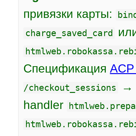
привязки карты:
bin
или
charge_saved_card
htmlweb.robokassa.reb
Спецификация
ACP 
/checkout_sessions
handler
htmlweb.prepa
htmlweb.robokassa.reb