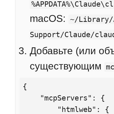
%APPDATA%\Claude\cl
macOS:
~/Library/
Support/Claude/clau
Добавьте (или об
существующим
m
{

    "mcpServers": {

        "htmlweb": {
