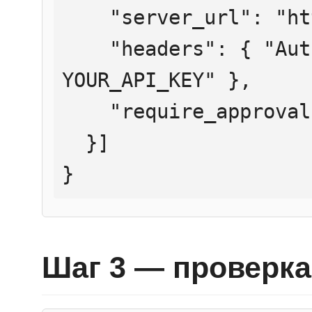
    "server_url": "https://mcp.htmlweb.ru/",

    "headers": { "Authorization": "Bearer 
YOUR_API_KEY" },

    "require_approval": "never"

  }]

}
Шаг 3 — проверка 