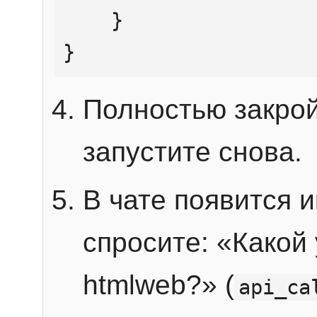
    }

}
Полностью закрой
запустите снова.
В чате появится 
спросите: «Какой
htmlweb?» (
api_ca