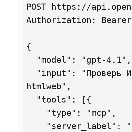
POST https://api.open
Authorization: Bearer
{

  "model": "gpt-4.1",

  "input": "Проверь ИНН 7707083893 через 
htmlweb",

  "tools": [{

    "type": "mcp",

    "server_label": "htmlweb",
