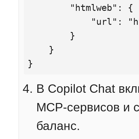
        "htmlweb": {

            "url": "https://mcp.htmlweb.ru/"

        }

    }

}
В Copilot Chat в
MCP-сервисов и 
баланс.