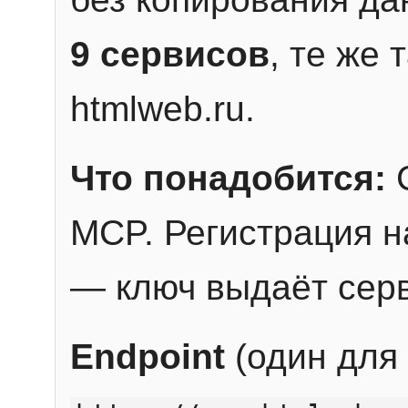
9 сервисов
, те же
htmlweb.ru.
Что понадобится:
C
MCP. Регистрация н
— ключ выдаёт сер
Endpoint
(один для 