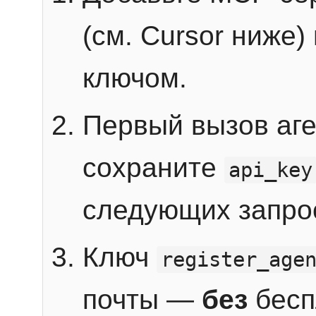
(см. Cursor ниже)
ключом.
Первый вызов аг
сохраните
api_key
следующих запро
Ключ
register_age
почты —
без
бесп