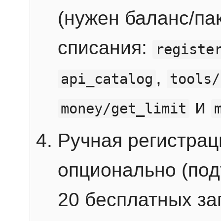
(нужен баланс/пак
списания:
registe
,
api_catalog
tools/
и
money/get_limit
Ручная регистра
опционально (под
20 бесплатных зап