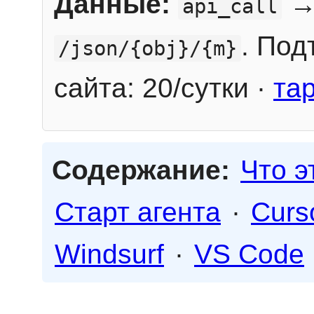
Данные:
→
api_call
. Под
/json/{obj}/{m}
сайта: 20/сутки ·
та
Содержание:
Что э
Старт агента
·
Curs
Windsurf
·
VS Code