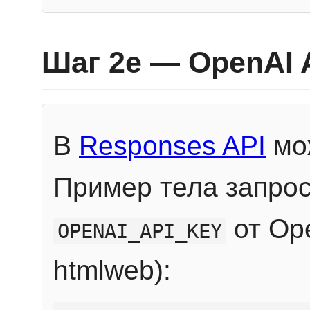
Шаг 2e — OpenAI 
В
Responses API
мож
Пример тела запрос
от Ope
OPENAI_API_KEY
htmlweb):