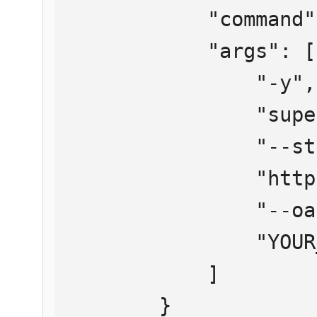
            "command": "npx",

            "args": [

                "-y",

                "supergateway",

                "--streamableHttp",

                "https://mcp.htmlweb.ru/",

                "--oauth2Bearer",

                "YOUR_API_KEY"

            ]

        }
