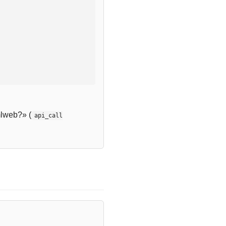
lweb?» (
api_call