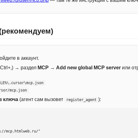
mlweb.ru/user/mcp.php
— там те же инструкции с вашим ключ
 (рекомендуем)
ойдите в аккаунт.
Ctrl+,) → раздел
MCP
→
Add new global MCP server
или от
ILE%\.cursor\mcp.json
rsor/mcp.json
з ключа
(агент сам вызовет
):
register_agent