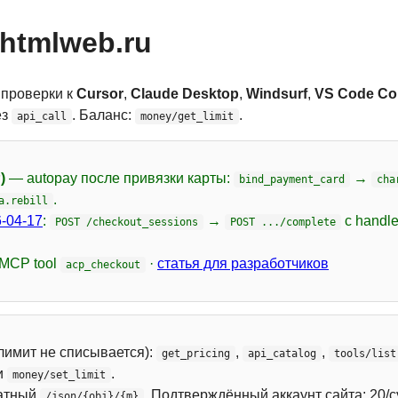
htmlweb.ru
 проверки к
Cursor
,
Claude Desktop
,
Windsurf
,
VS Code Cop
ез
. Баланс:
.
api_call
money/get_limit
)
— autopay после привязки карты:
→
bind_payment_card
cha
.
a.rebill
-04-17
:
→
с handl
POST /checkout_sessions
POST .../complete
 MCP tool
·
статья для разработчиков
acp_checkout
лимит не списывается):
,
,
get_pricing
api_catalog
tools/list
и
.
money/set_limit
атный
. Подтверждённый аккаунт сайта: 20/с
/json/{obj}/{m}