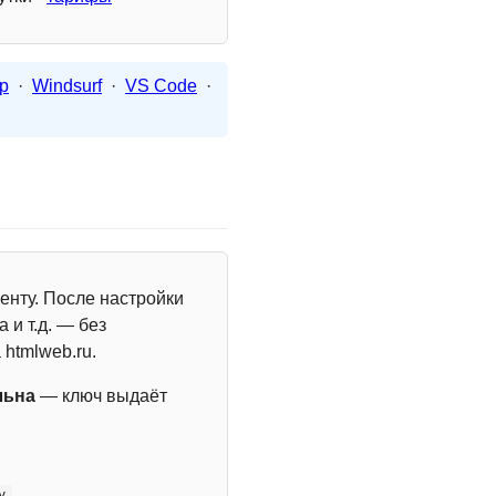
p
·
Windsurf
·
VS Code
·
енту. После настройки
 и т.д. — без
 htmlweb.ru.
льна
— ключ выдаёт
y