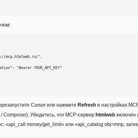
ючом:
ерезапустите Cursor или нажмите
Refresh
в настройках MCP
t / Composer). Убедитесь, что MCP-сервер
htmlweb
включён (
 «api_call money/get_limit» или «api_catalog obj=mnp, затем