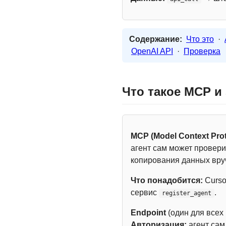
Содержание:
Что это
·
OpenAI API
·
Проверка
Что такое MCP и
MCP (Model Context Prot
агент сам может провери
копирования данных вру
Что понадобится:
Curso
сервис
.
register_agent
Endpoint
(один для всех
Авторизация:
агент са