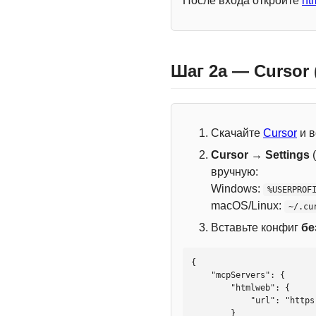
После входа откройте
ht
Шаг 2a — Cursor
Скачайте
Cursor
и в
Cursor → Settings
(
вручную:
Windows:
%USERPROF
macOS/Linux:
~/.cu
Вставьте конфиг
бе
{

    "mcpServers": {

        "htmlweb": {

            "url": "https://mcp.htmlweb.ru/"

        }
