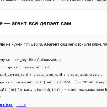
e — агент всё делает сам
елю
не нужен htmlweb.ru.
AI-агент
сам регистрирует ключ, пл
лучить
(без Authorization).
api_key
с —
.
api_call
money/get_limit
/
/
.
bind_payment_card
create_topup_card
create_topup_crypto
(
…) — тот же
api_call
money/set_limit
set_limit=1000
Money:
(
/
как у
) — ответ пользователю
call
obj
m
/json/{obj}/{m}
.
ce.json
·
llm.txt