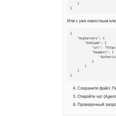
    }

}
Или с уже известным кл
{

    "mcpServers": {

        "htmlweb": {

            "url": "https://mcp.htmlweb.ru/",

            "headers": {

                "Authorization": "Bearer YOUR_API_KEY"

            }

        }

    }

}
Сохраните файл. П
Откройте чат (Agen
Проверочный запрос: