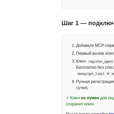
Шаг 1 — подключ
Добавьте MCP-сер
Первый вызов аген
Ключ
register_agent
Бесплатно без спи
и
money/get_limit
m
Ручная регистраци
сутки).
✓ Ключ
не нужен
для под
сохранит ключ.