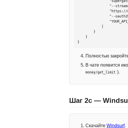
                "supergateway",

                "--streamableHttp",

                "https://mcp.htmlweb.ru/",

                "--oauth2Bearer",

                "YOUR_API_KEY"

            ]

        }

    }

}
Полностью закройте
В чате появится ик
).
money/get_limit
Шаг 2c — Windsu
Скачайте
Windsurf
.