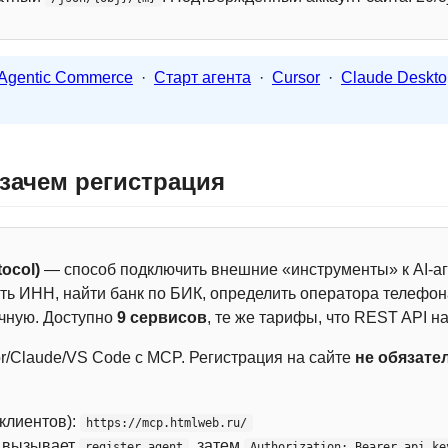
Agentic Commerce
·
Старт агента
·
Cursor
·
Claude Deskto
 зачем регистрация
ocol)
— способ подключить внешние «инструменты» к AI-аг
ть ИНН, найти банк по БИК, определить оператора телефона
чную. Доступно
9 сервисов
, те же тарифы, что REST API на
r/Claude/VS Code с MCP. Регистрация на сайте
не обязате
 клиентов):
https://mcp.htmlweb.ru/
м вызывает
, затем
register_agent
Authorization: Bearer api_ke