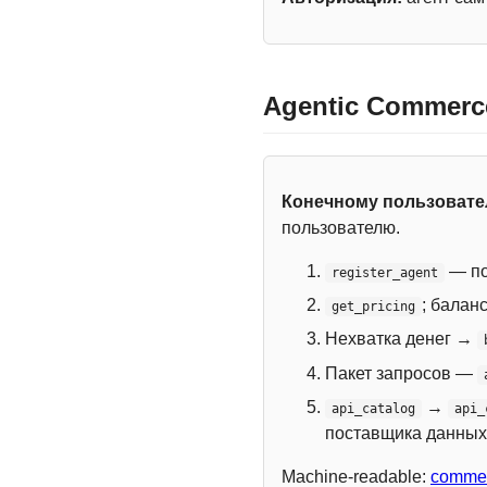
Agentic Commerc
Конечному пользоват
пользователю.
— по
register_agent
; балан
get_pricing
Нехватка денег →
Пакет запросов —
→
api_catalog
api_
поставщика данных
Machine-readable:
commer