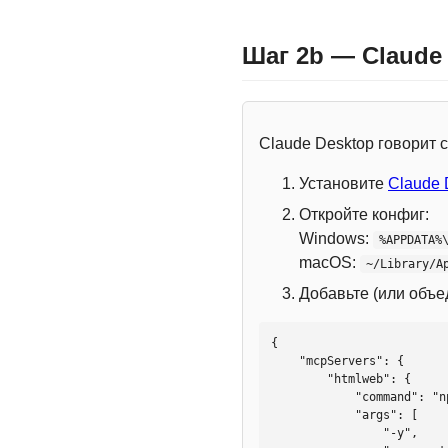
Шаг 2b — Claude
Claude Desktop говорит
Установите
Claude 
Откройте конфиг:
Windows:
%APPDATA%
macOS:
~/Library/A
Добавьте (или объ
{

    "mcpServers": {

        "htmlweb": {

            "command": "npx",

            "args": [

                "-y",
