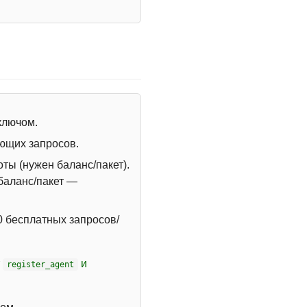
 ключом.
ющих запросов.
ты (нужен баланс/пакет).
 баланс/пакет —
 бесплатных запросов/
т
и
register_agent