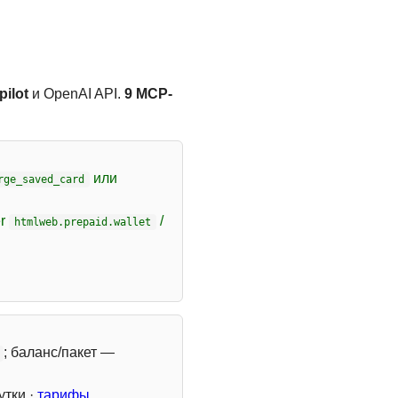
ilot
и OpenAI API.
9 MCP-
или
rge_saved_card
er
/
htmlweb.prepaid.wallet
; баланс/пакет —
утки ·
тарифы