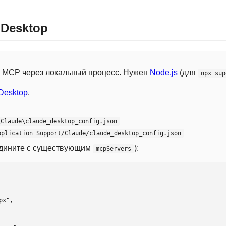
 Desktop
 с MCP через локальный процесс. Нужен
Node.js
(для
npx sup
Desktop
.
\Claude\claude_desktop_config.json
pplication Support/Claude/claude_desktop_config.json
едините с существующим
):
mcpServers