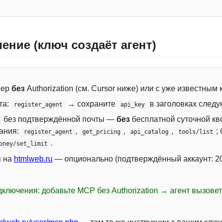
ение (ключ создаёт агент)
вер
без
Authorization (см. Cursor ниже) или с уже известным
та:
→ сохраните
в заголовках следу
register_agent
api_key
без подтверждённой почты —
без
бесплатной суточной кво
сания:
,
,
,
;
register_agent
get_pricing
api_catalog
tools/list
.
oney/set_limit
я на
htmlweb.ru
— опционально (подтверждённый аккаунт: 20
ключения: добавьте MCP без Authorization → агент вызове