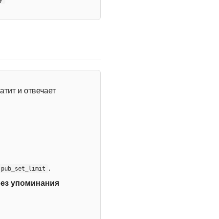
атит и отвечает
.
:pub_set_limit
без упоминания