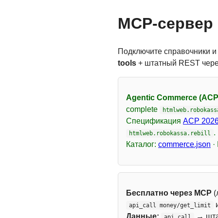
MCP-сервер 
Подключите справочники и
tools
+ штатный REST чер
Agentic Commerce (ACP
complete
htmlweb.robokass
Спецификация
ACP 2026
.
htmlweb.robokassa.rebill
Каталог:
commerce.json
·
Бесплатно через MCP
(
api_call money/get_limit
Данные:
→ шт
api_call