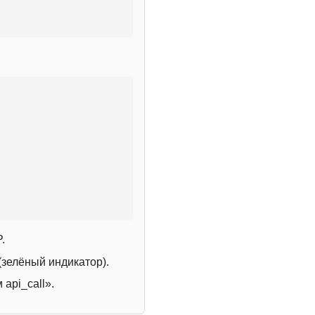
.
зелёный индикатор).
 api_call».