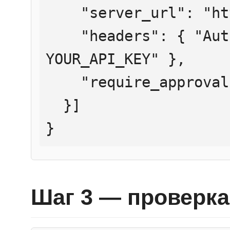
    "server_url": "https://mcp.htmlweb.ru/",

    "headers": { "Authorization": "Bearer 
YOUR_API_KEY" },

    "require_approval": "never"

  }]

}
Шаг 3 — проверка 