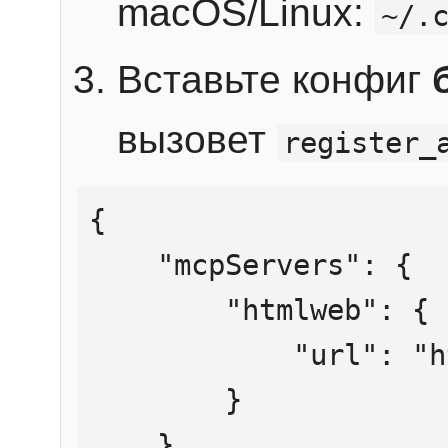
macOS/Linux:
~/.
Вставьте конфиг
вызовет
register_
{

    "mcpServers": {

        "htmlweb": {

            "url": "https://mcp.htmlweb.ru/"

        }

    }
