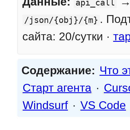
Данные:
→
api_call
. Под
/json/{obj}/{m}
сайта: 20/сутки ·
та
Содержание:
Что э
Старт агента
·
Curs
Windsurf
·
VS Code