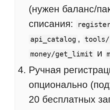
(нужен баланс/пак
списания:
registe
,
api_catalog
tools/
и
money/get_limit
Ручная регистра
опционально (под
20 бесплатных зап