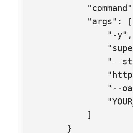
            "command": "npx",

            "args": [

                "-y",

                "supergateway",

                "--streamableHttp",

                "https://mcp.htmlweb.ru/",

                "--oauth2Bearer",

                "YOUR_API_KEY"

            ]

        }
