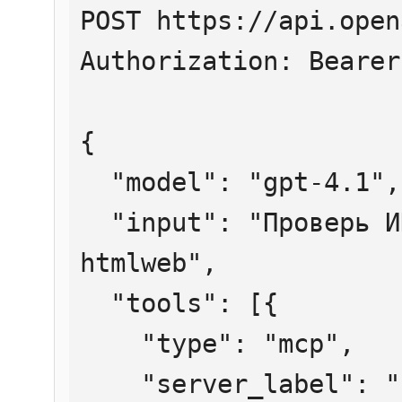
POST https://api.open
Authorization: Bearer
{

  "model": "gpt-4.1",

  "input": "Проверь ИНН 7707083893 через 
htmlweb",

  "tools": [{

    "type": "mcp",

    "server_label": "htmlweb",
