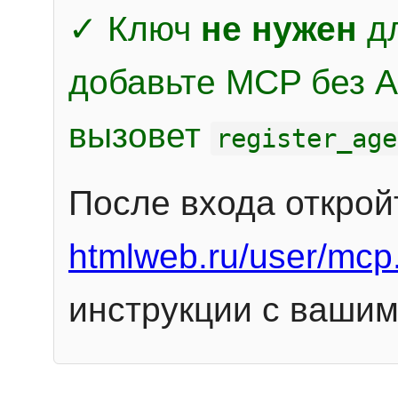
✓ Ключ
не нужен
дл
добавьте MCP без Au
вызовет
register_age
После входа открой
htmlweb.ru/user/mcp
инструкции с вашим