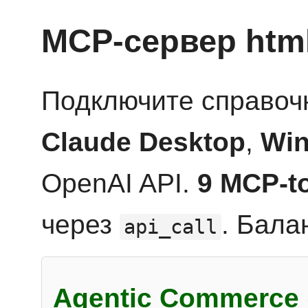
MCP-сервер htm
Подключите справоч
Claude Desktop
,
Win
OpenAI API.
9 MCP-t
через
. Бала
api_call
Agentic Commerce 