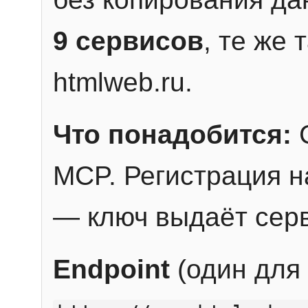
9 сервисов
, те же
htmlweb.ru.
Что понадобится:
C
MCP. Регистрация н
— ключ выдаёт сер
Endpoint
(один для 