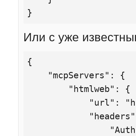
}
Или с уже известны
{

    "mcpServers": {

        "htmlweb": {

            "url": "https://mcp.htmlweb.ru/",

            "headers": {

                "Authorization": "Bearer 