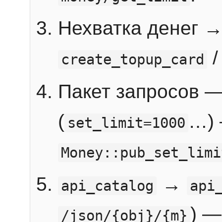
Нехватка денег 
create_topup_card
Пакет запросов 
(
…) 
set_limit=1000
Money::pub_set_limi
→
api_catalog
api
) —
/json/{obj}/{m}