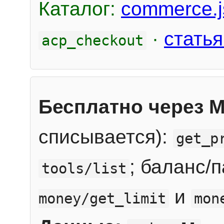
Каталог:
commerce.j
·
статья
acp_checkout
Бесплатно через 
списывается):
get_p
; баланс/
tools/list
и
money/get_limit
mon