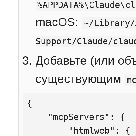
%APPDATA%\Claude\cl
macOS:
~/Library/
Support/Claude/clau
Добавьте (или об
существующим
m
{

    "mcpServers": {

        "htmlweb": {
