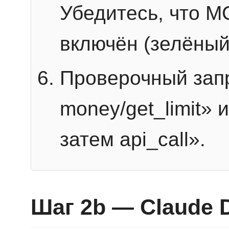
Убедитесь, что 
включён (зелёный
Проверочный запр
money/get_limit» 
затем api_call».
Шаг 2b — Claude 