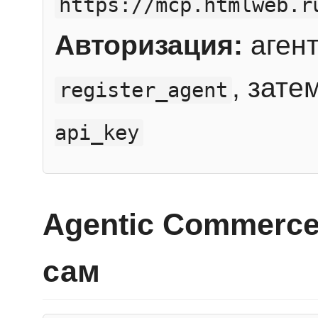
https://mcp.htmlweb.r
Авторизация:
агент
, зате
register_agent
api_key
Agentic Commerce
сам