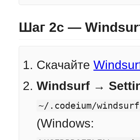
Шаг 2c — Windsur
Скачайте
Windsur
Windsurf → Sett
~/.codeium/windsurf
(Windows: