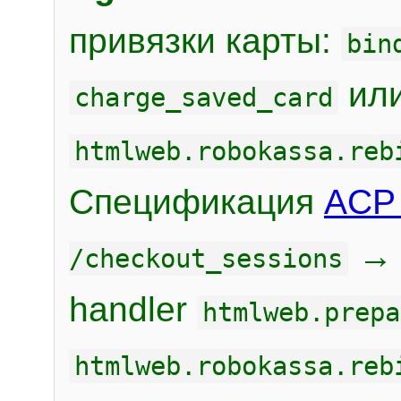
привязки карты:
bin
или
charge_saved_card
htmlweb.robokassa.reb
Спецификация
ACP 
/checkout_sessions
handler
htmlweb.prepa
htmlweb.robokassa.reb