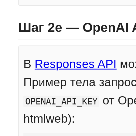
Шаг 2e — OpenAI 
В
Responses API
мож
Пример тела запрос
от Ope
OPENAI_API_KEY
htmlweb):