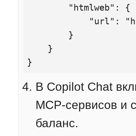
        "htmlweb": {

            "url": "https://mcp.htmlweb.ru/"

        }

    }

}
В Copilot Chat в
MCP-сервисов и 
баланс.