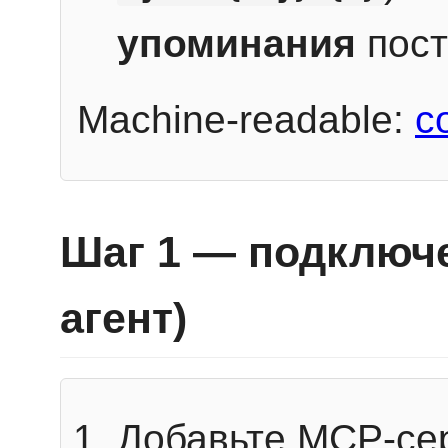
упоминания
пост
Machine-readable:
c
Шаг 1 — подключе
агент)
Добавьте MCP-се