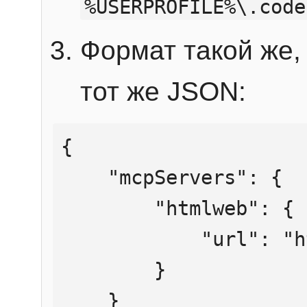
%USERPROFILE%\.code
Формат такой же, 
тот же JSON:
{

    "mcpServers": {

        "htmlweb": {

            "url": "https://mcp.htmlweb.ru/"

        }

    }
