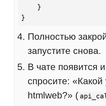
    }

}
Полностью закрой
запустите снова.
В чате появится 
спросите: «Какой
htmlweb?» (
api_ca