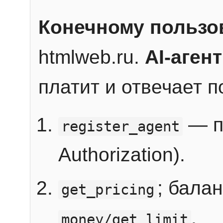
Конечному пользо
htmlweb.ru.
AI-агент
платит и отвечает 
— п
register_agent
Authorization).
; бала
get_pricing
.
money/get_limit