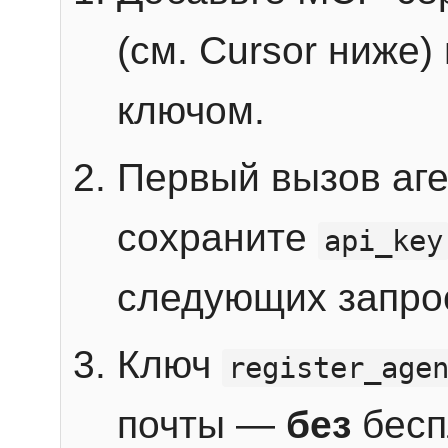
(см. Cursor ниже)
ключом.
Первый вызов аг
сохраните
api_key
следующих запро
Ключ
register_age
почты —
без
бесп