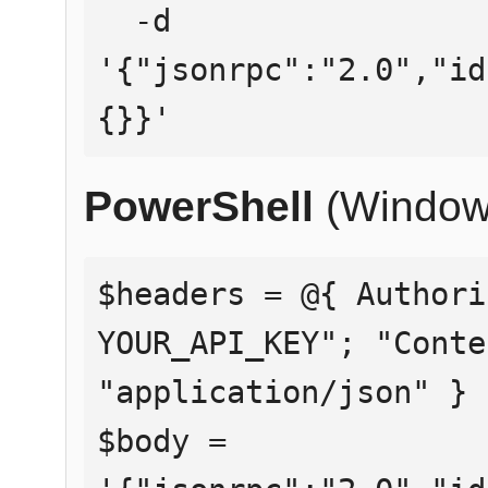
  -d 
'{"jsonrpc":"2.0","id
{}}'
PowerShell
(Window
$headers = @{ Authori
YOUR_API_KEY"; "Conte
"application/json" }

$body = 