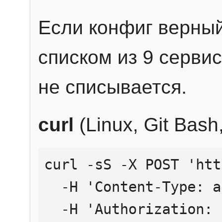
Если конфиг верный
списком из 9 сервис
не списывается.
curl
(Linux, Git Bas
curl -sS -X POST 'htt
  -H 'Content-Type: application/json' \

  -H 'Authorization: Bearer YOUR_API_KEY' \
