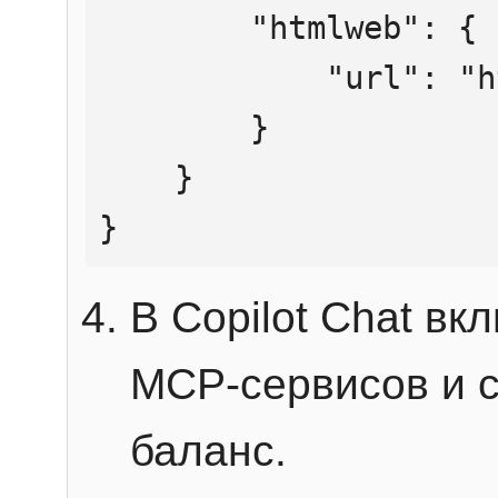
        "htmlweb": {

            "url": "https://mcp.htmlweb.ru/"

        }

    }

}
В Copilot Chat в
MCP-сервисов и 
баланс.