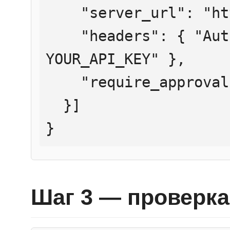
    "server_url": "https://mcp.htmlweb.ru/",

    "headers": { "Authorization": "Bearer 
YOUR_API_KEY" },

    "require_approval": "never"

  }]

}
Шаг 3 — проверка 