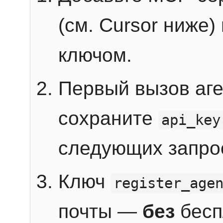
(см. Cursor ниже)
ключом.
Первый вызов аг
сохраните
api_key
следующих запро
Ключ
register_age
почты —
без
бесп