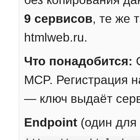
9 сервисов
, те же
htmlweb.ru.
Что понадобится:
C
MCP. Регистрация н
— ключ выдаёт сер
Endpoint
(один для 