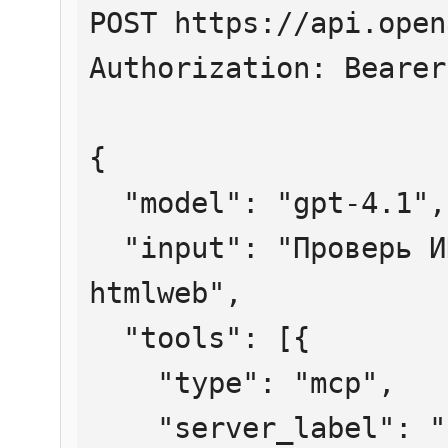
POST https://api.open
Authorization: Bearer
{

  "model": "gpt-4.1",

  "input": "Проверь ИНН 7707083893 через 
htmlweb",

  "tools": [{

    "type": "mcp",

    "server_label": "htmlweb",
