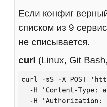
Если конфиг верный
списком из 9 сервис
не списывается.
curl
(Linux, Git Bas
curl -sS -X POST 'htt
  -H 'Content-Type: application/json' \

  -H 'Authorization: Bearer YOUR_API_KEY' \
