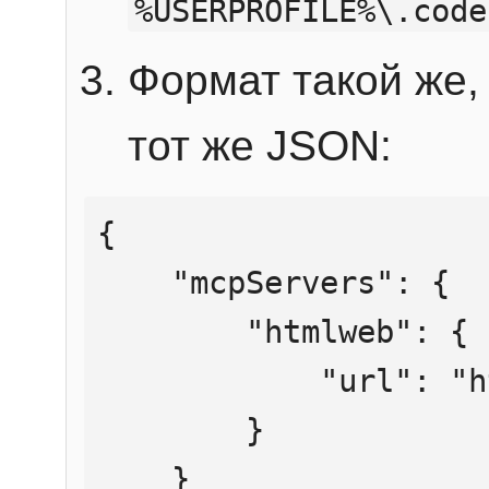
%USERPROFILE%\.code
Формат такой же, 
тот же JSON:
{

    "mcpServers": {

        "htmlweb": {

            "url": "https://mcp.htmlweb.ru/"

        }

    }
