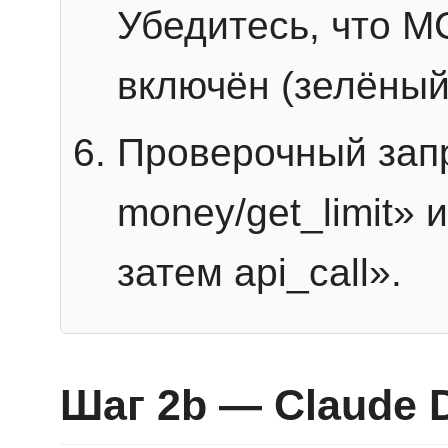
Убедитесь, что 
включён (зелёный
Проверочный запр
money/get_limit» 
затем api_call».
Шаг 2b — Claude 