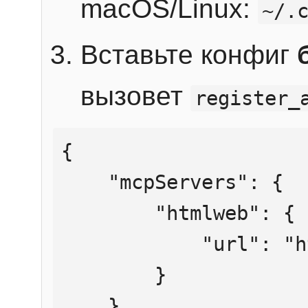
macOS/Linux:
~/.
Вставьте конфиг
вызовет
register_
{

    "mcpServers": {

        "htmlweb": {

            "url": "https://mcp.htmlweb.ru/"

        }

    }
