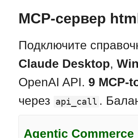
MCP-сервер htm
Подключите справоч
Claude Desktop
,
Win
OpenAI API.
9 MCP-t
через
. Бала
api_call
Agentic Commerce 