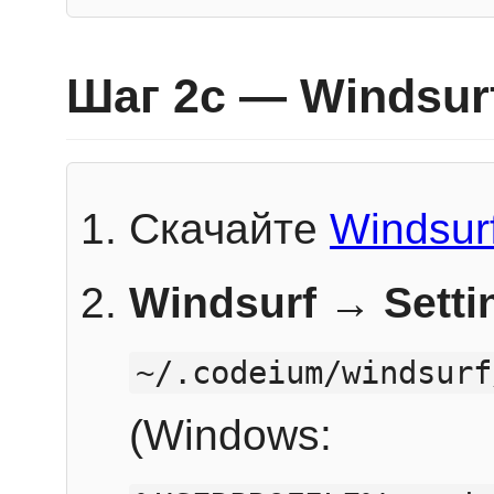
Шаг 2c — Windsur
Скачайте
Windsur
Windsurf → Sett
~/.codeium/windsurf
(Windows: