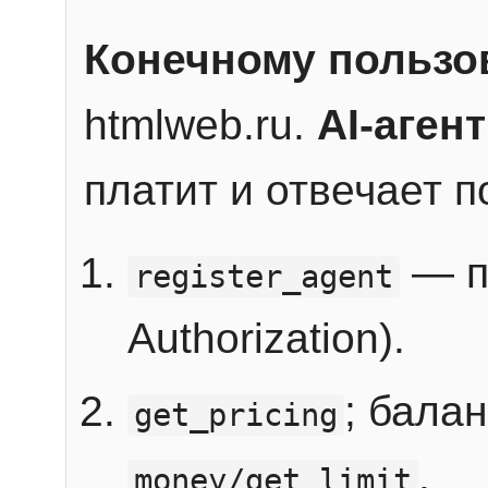
Конечному пользо
htmlweb.ru.
AI-агент
платит и отвечает 
— п
register_agent
Authorization).
; бала
get_pricing
.
money/get_limit