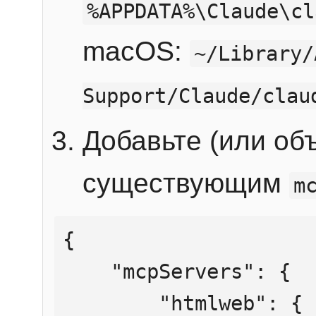
%APPDATA%\Claude\cl
macOS:
~/Library/
Support/Claude/clau
Добавьте (или об
существующим
m
{

    "mcpServers": {

        "htmlweb": {
