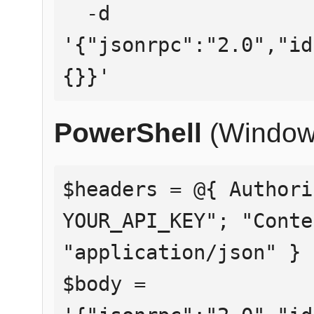
  -d 
'{"jsonrpc":"2.0","id
{}}'
PowerShell
(Window
$headers = @{ Authori
YOUR_API_KEY"; "Conte
"application/json" }

$body = 