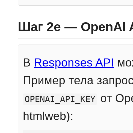
Шаг 2e — OpenAI 
В
Responses API
мож
Пример тела запрос
от Ope
OPENAI_API_KEY
htmlweb):