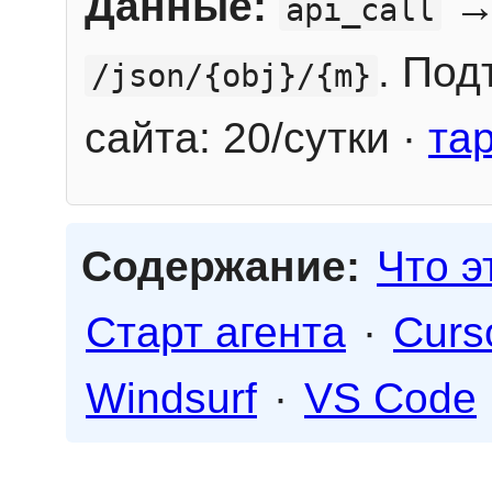
Данные:
→
api_call
. Под
/json/{obj}/{m}
сайта: 20/сутки ·
та
Содержание:
Что э
Старт агента
·
Curs
Windsurf
·
VS Code