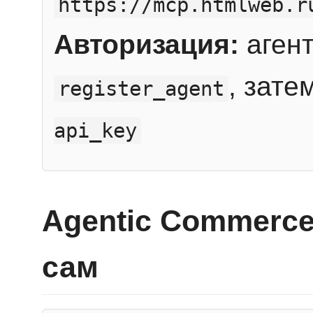
https://mcp.htmlweb.r
Авторизация:
агент
, зате
register_agent
api_key
Agentic Commerce
сам