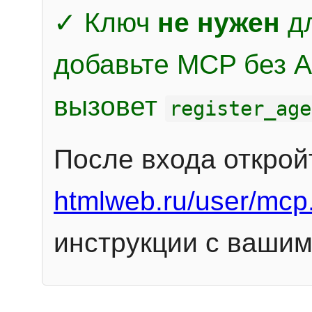
✓ Ключ
не нужен
дл
добавьте MCP без Au
вызовет
register_age
После входа открой
htmlweb.ru/user/mcp
инструкции с вашим