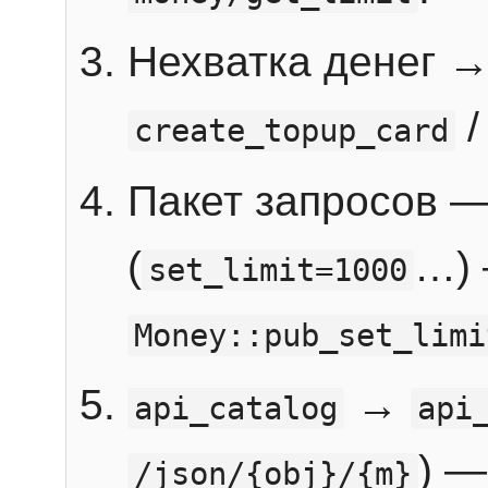
Нехватка денег 
create_topup_card
Пакет запросов 
(
…) 
set_limit=1000
Money::pub_set_limi
→
api_catalog
api
) —
/json/{obj}/{m}