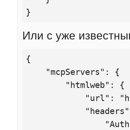
}
Или с уже известны
{

    "mcpServers": {

        "htmlweb": {

            "url": "https://mcp.htmlweb.ru/",

            "headers": {

                "Authorization": "Bearer 