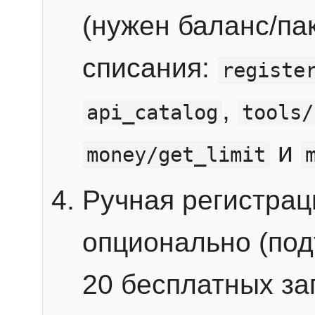
(нужен баланс/пак
списания:
registe
,
api_catalog
tools/
и
money/get_limit
Ручная регистра
опционально (под
20 бесплатных зап