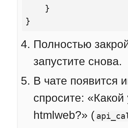
    }

}
Полностью закрой
запустите снова.
В чате появится 
спросите: «Какой
htmlweb?» (
api_ca