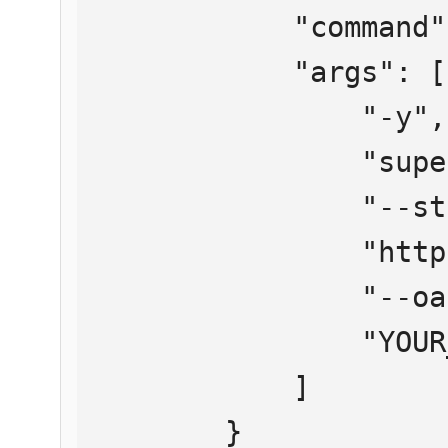
            "command": "npx",

            "args": [

                "-y",

                "supergateway",

                "--streamableHttp",

                "https://mcp.htmlweb.ru/",

                "--oauth2Bearer",

                "YOUR_API_KEY"

            ]

        }
