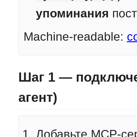
упоминания
пост
Machine-readable:
c
Шаг 1 — подключе
агент)
Добавьте MCP-се