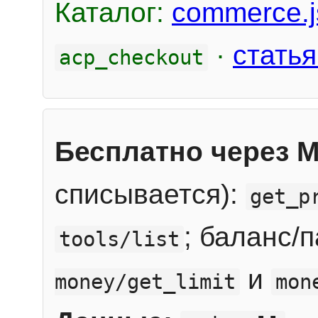
Каталог:
commerce.j
·
статья
acp_checkout
Бесплатно через 
списывается):
get_p
; баланс/
tools/list
и
money/get_limit
mon