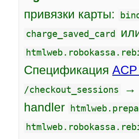
привязки карты:
bin
или
charge_saved_card
htmlweb.robokassa.reb
Спецификация
ACP 
/checkout_sessions
handler
htmlweb.prepa
htmlweb.robokassa.reb