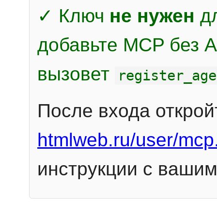
✓ Ключ
не нужен
дл
добавьте MCP без Au
вызовет
register_age
После входа открой
htmlweb.ru/user/mcp
инструкции с вашим