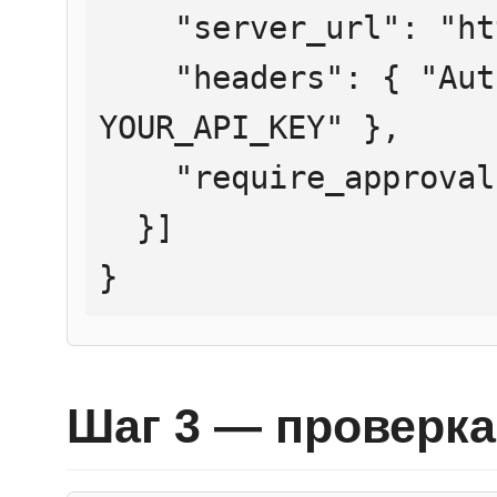
    "server_url": "https://mcp.htmlweb.ru/",

    "headers": { "Authorization": "Bearer 
YOUR_API_KEY" },

    "require_approval": "never"

  }]

}
Шаг 3 — проверка 