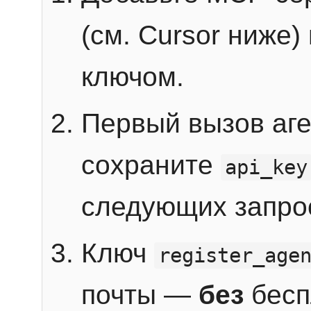
(см. Cursor ниже)
ключом.
Первый вызов аг
сохраните
api_key
следующих запро
Ключ
register_age
почты —
без
бесп