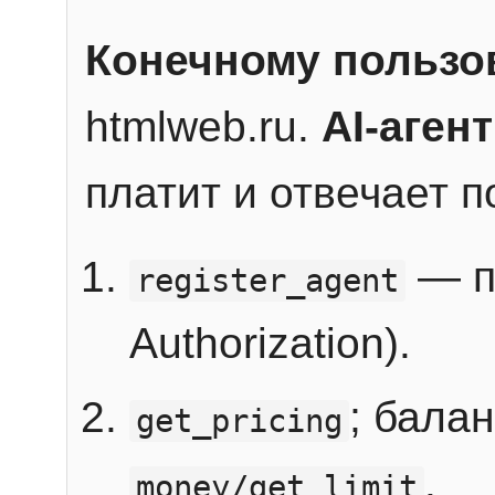
Конечному пользо
htmlweb.ru.
AI-агент
платит и отвечает 
— п
register_agent
Authorization).
; бала
get_pricing
.
money/get_limit