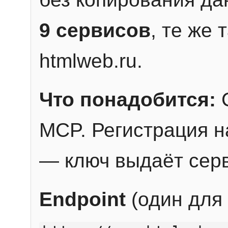
9 сервисов
, те же
htmlweb.ru.
Что понадобится:
C
MCP. Регистрация н
— ключ выдаёт сер
Endpoint
(один для 