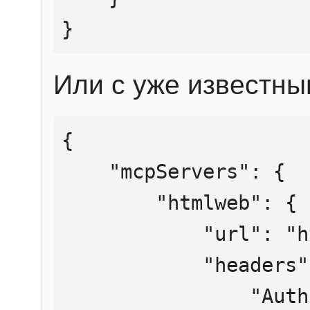
}
Или с уже известны
{

    "mcpServers": {

        "htmlweb": {

            "url": "https://mcp.htmlweb.ru/",

            "headers": {

                "Authorization": "Bearer 