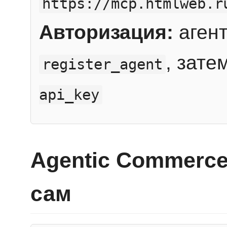
https://mcp.htmlweb.r
Авторизация:
агент
, зате
register_agent
api_key
Agentic Commerce
сам