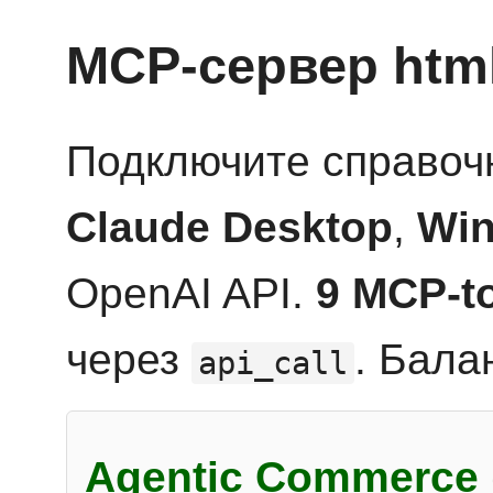
MCP-сервер htm
Подключите справоч
Claude Desktop
,
Win
OpenAI API.
9 MCP-t
через
. Бала
api_call
Agentic Commerce 