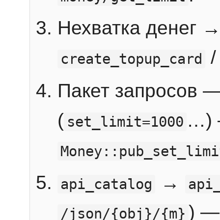
Нехватка денег 
create_topup_card
Пакет запросов 
(
…) 
set_limit=1000
Money::pub_set_limi
→
api_catalog
api
) —
/json/{obj}/{m}