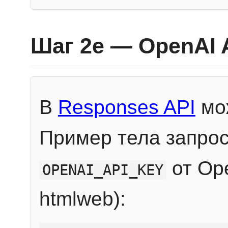
Шаг 2e — OpenAI 
В
Responses API
мож
Пример тела запрос
от Ope
OPENAI_API_KEY
htmlweb):