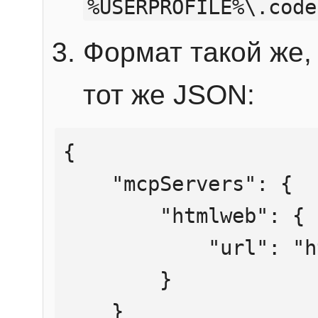
%USERPROFILE%\.code
Формат такой же, 
тот же JSON:
{

    "mcpServers": {

        "htmlweb": {

            "url": "https://mcp.htmlweb.ru/"

        }

    }
