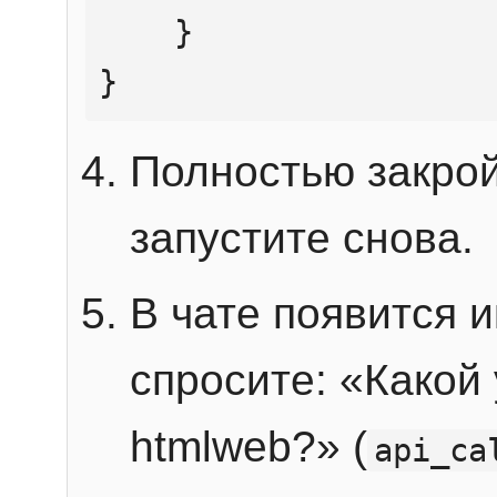
    }

}
Полностью закрой
запустите снова.
В чате появится 
спросите: «Какой
htmlweb?» (
api_ca