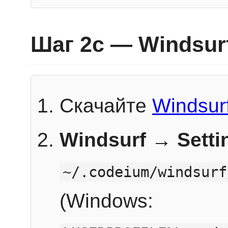
Шаг 2c — Windsur
Скачайте
Windsur
Windsurf → Sett
~/.codeium/windsurf
(Windows: