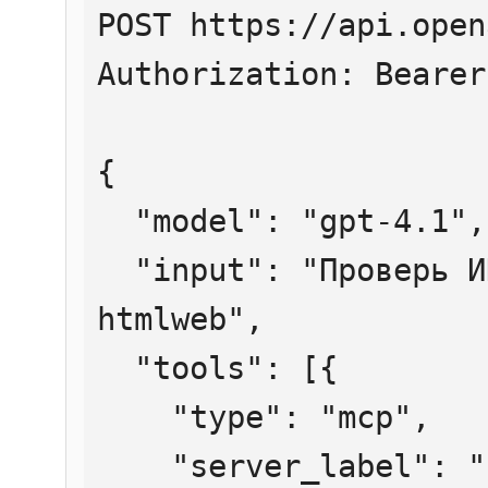
POST https://api.open
Authorization: Bearer
{

  "model": "gpt-4.1",

  "input": "Проверь ИНН 7707083893 через 
htmlweb",

  "tools": [{

    "type": "mcp",

    "server_label": "htmlweb",
