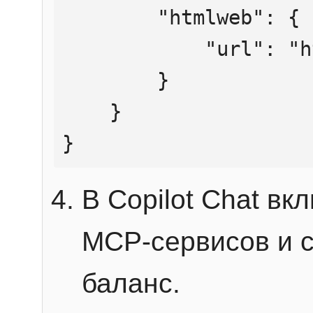
        "htmlweb": {

            "url": "https://mcp.htmlweb.ru/"

        }

    }

}
В Copilot Chat в
MCP-сервисов и 
баланс.