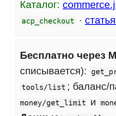
Каталог:
commerce.j
·
статья
acp_checkout
Бесплатно через 
списывается):
get_p
; баланс/
tools/list
и
money/get_limit
mon