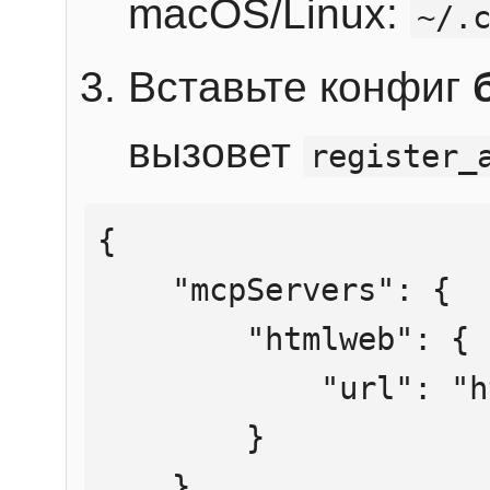
macOS/Linux:
~/.
Вставьте конфиг
вызовет
register_
{

    "mcpServers": {

        "htmlweb": {

            "url": "https://mcp.htmlweb.ru/"

        }

    }
