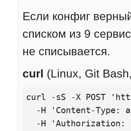
Если конфиг верный
списком из 9 сервис
не списывается.
curl
(Linux, Git Bas
curl -sS -X POST 'htt
  -H 'Content-Type: application/json' \

  -H 'Authorization: Bearer YOUR_API_KEY' \
