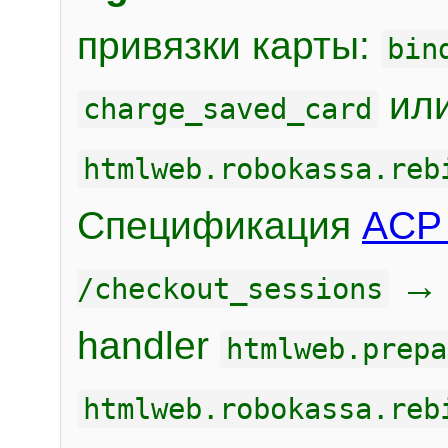
привязки карты:
bin
или
charge_saved_card
htmlweb.robokassa.reb
Спецификация
ACP 
/checkout_sessions
handler
htmlweb.prepa
htmlweb.robokassa.reb