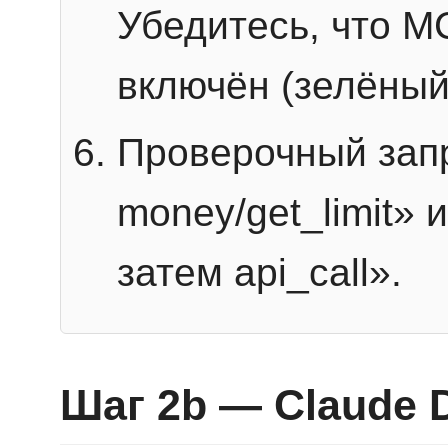
Убедитесь, что 
включён (зелёный
Проверочный запр
money/get_limit» 
затем api_call».
Шаг 2b — Claude 