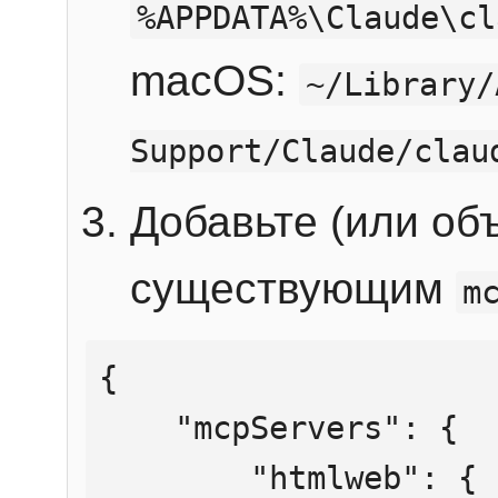
%APPDATA%\Claude\cl
macOS:
~/Library/
Support/Claude/clau
Добавьте (или об
существующим
m
{

    "mcpServers": {

        "htmlweb": {
