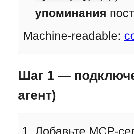
упоминания
пост
Machine-readable:
c
Шаг 1 — подключе
агент)
Добавьте MCP-се