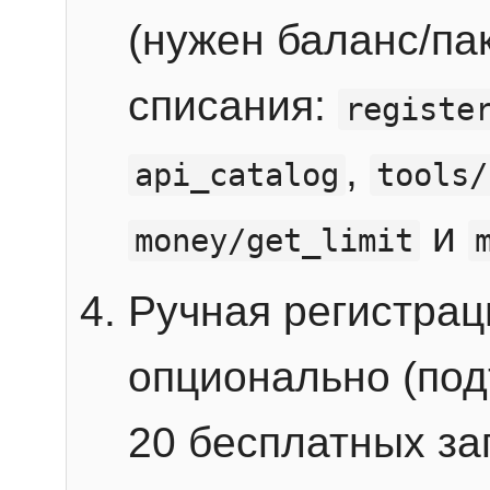
(нужен баланс/пак
списания:
registe
,
api_catalog
tools/
и
money/get_limit
Ручная регистра
опционально (под
20 бесплатных зап