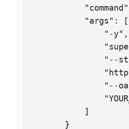
            "command": "npx",

            "args": [

                "-y",

                "supergateway",

                "--streamableHttp",

                "https://mcp.htmlweb.ru/",

                "--oauth2Bearer",

                "YOUR_API_KEY"

            ]

        }
