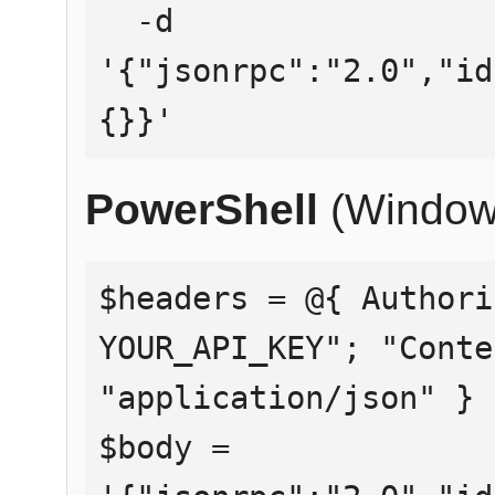
  -d 
'{"jsonrpc":"2.0","id
{}}'
PowerShell
(Window
$headers = @{ Authori
YOUR_API_KEY"; "Conte
"application/json" }

$body = 