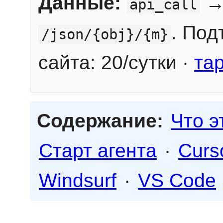
Данные:
→
api_call
. Под
/json/{obj}/{m}
сайта: 20/сутки ·
та
Содержание:
Что э
Старт агента
·
Curs
Windsurf
·
VS Code