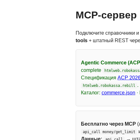
MCP-сервер 
Подключите справочники и
tools
+ штатный REST чер
Agentic Commerce (ACP
complete
htmlweb.robokass
Спецификация
ACP 2026
.
htmlweb.robokassa.rebill
Каталог:
commerce.json
·
Бесплатно через MCP
(
api_call money/get_limit
Данные:
→ шт
api_call