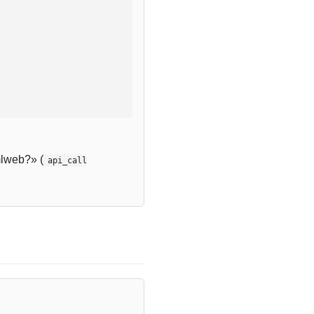
lweb?» (
api_call