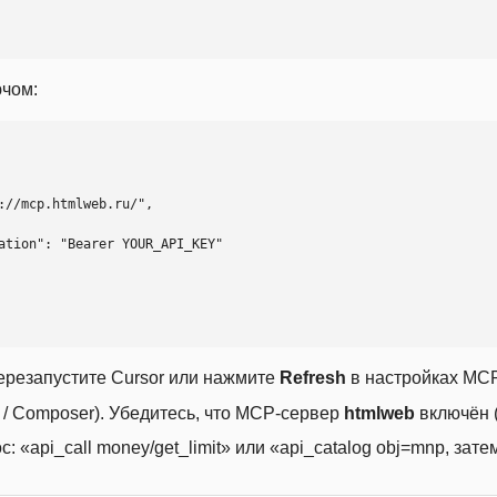
ючом:
ерезапустите Cursor или нажмите
Refresh
в настройках MCP
t / Composer). Убедитесь, что MCP-сервер
htmlweb
включён (
 «api_call money/get_limit» или «api_catalog obj=mnp, затем