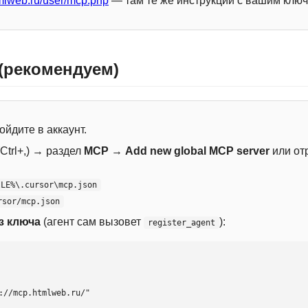
mlweb.ru/user/mcp.php
— там те же инструкции с вашим ключ
 (рекомендуем)
ойдите в аккаунт.
Ctrl+,) → раздел
MCP
→
Add new global MCP server
или от
ILE%\.cursor\mcp.json
rsor/mcp.json
з ключа
(агент сам вызовет
):
register_agent