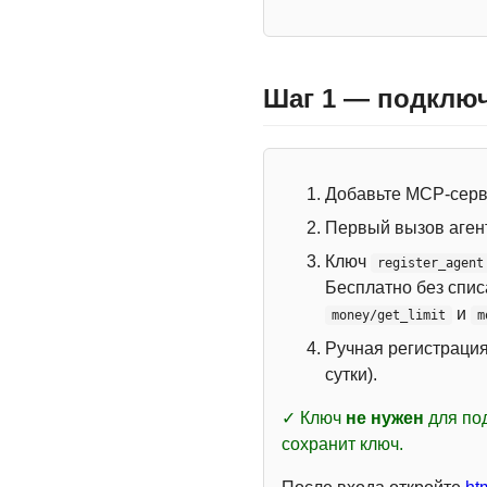
Шаг 1 — подключ
Добавьте MCP-сер
Первый вызов аген
Ключ
register_agent
Бесплатно без спи
и
money/get_limit
m
Ручная регистраци
сутки).
✓ Ключ
не нужен
для под
сохранит ключ.