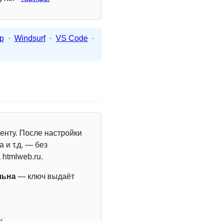
p
·
Windsurf
·
VS Code
·
енту. После настройки
 и т.д. — без
 htmlweb.ru.
льна
— ключ выдаёт
y