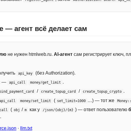
e — агент всё делает сам
елю
не нужен htmlweb.ru.
AI-агент
сам регистрирует ключ, пл
лучить
(без Authorization).
api_key
с —
.
api_call
money/get_limit
/
/
.
bind_payment_card
create_topup_card
create_topup_crypto
(
…) — тот же
api_call
money/set_limit
set_limit=1000
Money:
(
/
как у
) — ответ пользователю
call
obj
m
/json/{obj}/{m}
.
ce.json
·
llm.txt