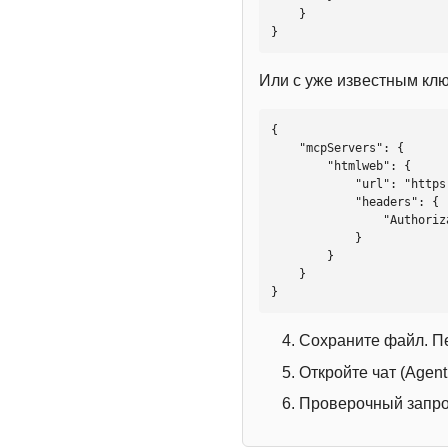
    }

}
Или с уже известным кл
{

    "mcpServers": {

        "htmlweb": {

            "url": "https://mcp.htmlweb.ru/",

            "headers": {

                "Authorization": "Bearer YOUR_API_KEY"

            }

        }

    }

}
Сохраните файл. П
Откройте чат (Agen
Проверочный запрос: