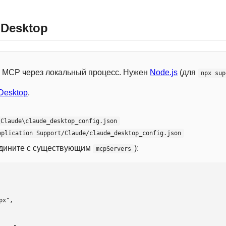
 Desktop
 с MCP через локальный процесс. Нужен
Node.js
(для
npx sup
Desktop
.
\Claude\claude_desktop_config.json
pplication Support/Claude/claude_desktop_config.json
едините с существующим
):
mcpServers