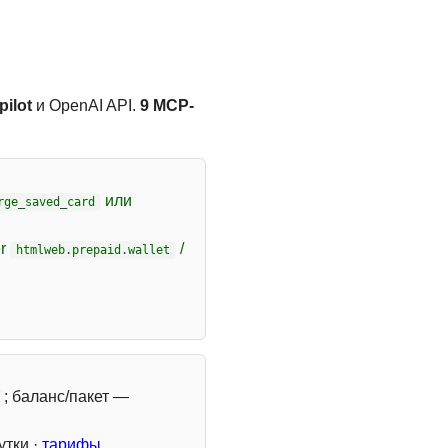
ilot
и OpenAI API.
9 MCP-
или
rge_saved_card
er
/
htmlweb.prepaid.wallet
; баланс/пакет —
утки ·
тарифы