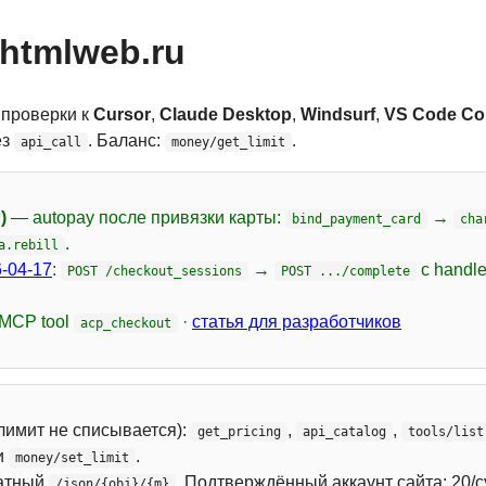
htmlweb.ru
 проверки к
Cursor
,
Claude Desktop
,
Windsurf
,
VS Code Cop
ез
. Баланс:
.
api_call
money/get_limit
)
— autopay после привязки карты:
→
bind_payment_card
cha
.
a.rebill
-04-17
:
→
с handl
POST /checkout_sessions
POST .../complete
 MCP tool
·
статья для разработчиков
acp_checkout
лимит не списывается):
,
,
get_pricing
api_catalog
tools/list
и
.
money/set_limit
атный
. Подтверждённый аккаунт сайта: 20/с
/json/{obj}/{m}