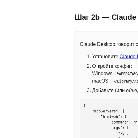
Шаг 2b — Claude
Claude Desktop говорит
Установите
Claude 
Откройте конфиг:
Windows:
%APPDATA%
macOS:
~/Library/A
Добавьте (или объ
{

    "mcpServers": {

        "htmlweb": {

            "command": "npx",

            "args": [

                "-y",
