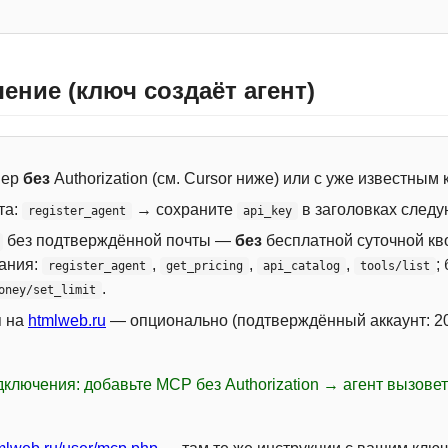
ение (ключ создаёт агент)
вер
без
Authorization (см. Cursor ниже) или с уже известным
та:
→ сохраните
в заголовках следу
register_agent
api_key
без подтверждённой почты —
без
бесплатной суточной кво
сания:
,
,
,
;
register_agent
get_pricing
api_catalog
tools/list
.
oney/set_limit
я на
htmlweb.ru
— опционально (подтверждённый аккаунт: 20
ключения: добавьте MCP без Authorization → агент вызове