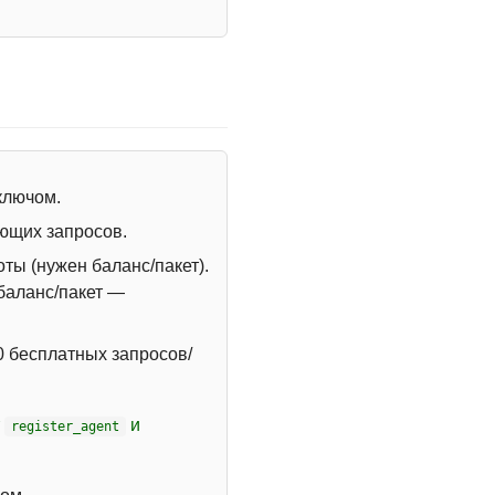
 ключом.
ющих запросов.
ты (нужен баланс/пакет).
 баланс/пакет —
 бесплатных запросов/
т
и
register_agent