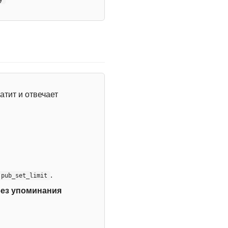
атит и отвечает
.
:pub_set_limit
без упоминания