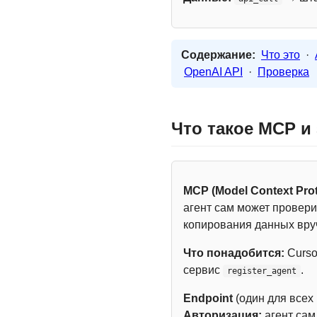
Содержание:
Что это
·
OpenAI API
·
Проверка
Что такое MCP и
MCP (Model Context Prot
агент сам может провери
копирования данных вру
Что понадобится:
Curso
сервис
.
register_agent
Endpoint
(один для всех
Авторизация:
агент са