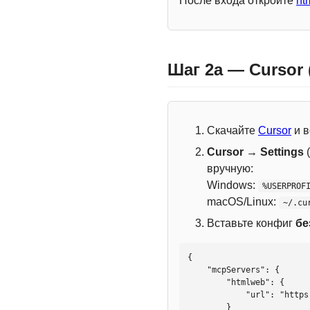
После входа откройте
ht
Шаг 2a — Cursor
Скачайте
Cursor
и в
Cursor → Settings
(
вручную:
Windows:
%USERPROF
macOS/Linux:
~/.cu
Вставьте конфиг
бе
{

    "mcpServers": {

        "htmlweb": {

            "url": "https://mcp.htmlweb.ru/"

        }
