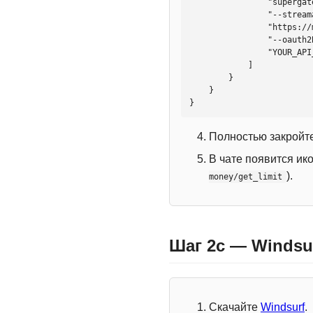
                "supergateway",

                "--streamableHttp",

                "https://mcp.htmlweb.ru/",

                "--oauth2Bearer",

                "YOUR_API_KEY"

            ]

        }

    }

}
Полностью закройте
В чате появится ик
).
money/get_limit
Шаг 2c — Windsu
Скачайте
Windsurf
.