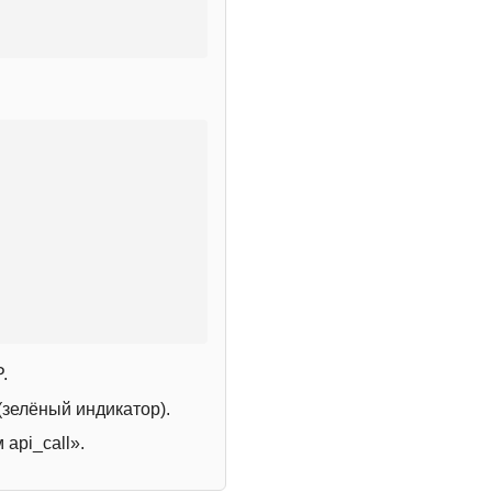
.
зелёный индикатор).
 api_call».