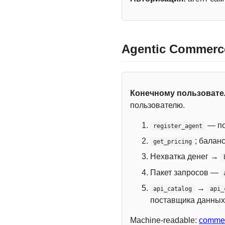
Agentic Commerc
Конечному пользоват
пользователю.
— по
register_agent
; балан
get_pricing
Нехватка денег →
Пакет запросов —
→
api_catalog
api_
поставщика данных
Machine-readable:
commer