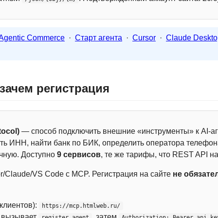
Agentic Commerce
·
Старт агента
·
Cursor
·
Claude Deskto
 зачем регистрация
ocol)
— способ подключить внешние «инструменты» к AI-аг
ть ИНН, найти банк по БИК, определить оператора телефона
чную. Доступно
9 сервисов
, те же тарифы, что REST API на
r/Claude/VS Code с MCP. Регистрация на сайте
не обязате
 клиентов):
https://mcp.htmlweb.ru/
м вызывает
, затем
register_agent
Authorization: Bearer api_ke