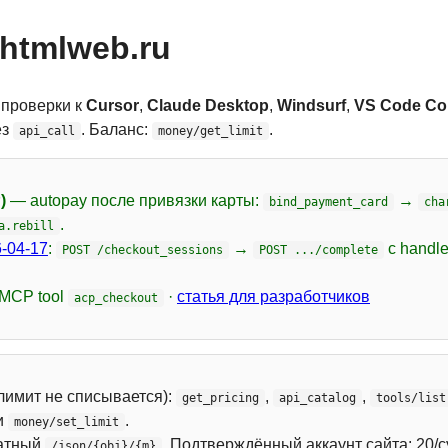
htmlweb.ru
 проверки к
Cursor
,
Claude Desktop
,
Windsurf
,
VS Code Cop
ез
. Баланс:
.
api_call
money/get_limit
)
— autopay после привязки карты:
→
bind_payment_card
cha
.
a.rebill
-04-17
:
→
с handl
POST /checkout_sessions
POST .../complete
 MCP tool
·
статья для разработчиков
acp_checkout
лимит не списывается):
,
,
get_pricing
api_catalog
tools/list
и
.
money/set_limit
атный
. Подтверждённый аккаунт сайта: 20/с
/json/{obj}/{m}