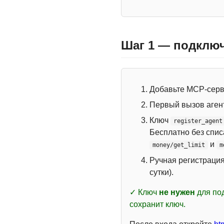
Шаг 1 — подключ
Добавьте MCP-сер
Первый вызов аген
Ключ
register_agent
Бесплатно без спи
и
money/get_limit
m
Ручная регистраци
сутки).
✓ Ключ
не нужен
для под
сохранит ключ.