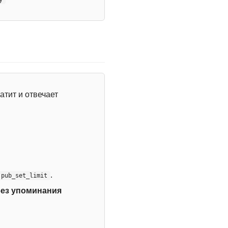
атит и отвечает
.
:pub_set_limit
без упоминания