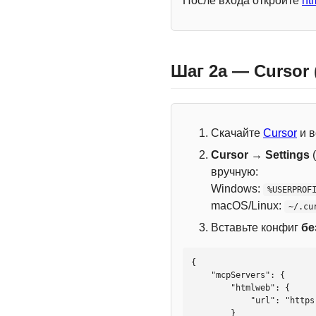
После входа откройте
ht
Шаг 2a — Cursor
Скачайте
Cursor
и в
Cursor → Settings
(
вручную:
Windows:
%USERPROF
macOS/Linux:
~/.cu
Вставьте конфиг
бе
{

    "mcpServers": {

        "htmlweb": {

            "url": "https://mcp.htmlweb.ru/"

        }
