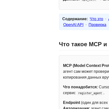
Содержание:
Что это
·
OpenAI API
·
Проверка
Что такое MCP и
MCP (Model Context Prot
агент сам может провери
копирования данных вру
Что понадобится:
Curso
сервис
.
register_agent
Endpoint
(один для всех
Авторизация:
агент са