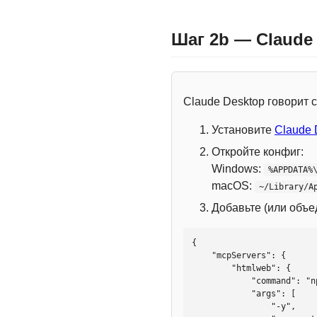
Шаг 2b — Claude
Claude Desktop говорит
Установите
Claude 
Откройте конфиг:
Windows:
%APPDATA%
macOS:
~/Library/A
Добавьте (или объ
{

    "mcpServers": {

        "htmlweb": {

            "command": "npx",

            "args": [

                "-y",
