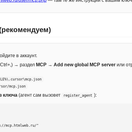
mlweb.ru/user/mcp.php
— там те же инструкции с вашим ключ
 (рекомендуем)
ойдите в аккаунт.
Ctrl+,) → раздел
MCP
→
Add new global MCP server
или от
ILE%\.cursor\mcp.json
rsor/mcp.json
з ключа
(агент сам вызовет
):
register_agent