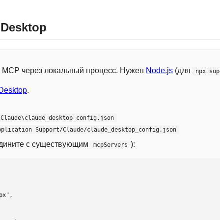
 Desktop
 с MCP через локальный процесс. Нужен
Node.js
(для
npx sup
Desktop
.
\Claude\claude_desktop_config.json
pplication Support/Claude/claude_desktop_config.json
едините с существующим
):
mcpServers