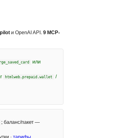
ilot
и OpenAI API.
9 MCP-
или
rge_saved_card
er
/
htmlweb.prepaid.wallet
; баланс/пакет —
утки ·
тарифы