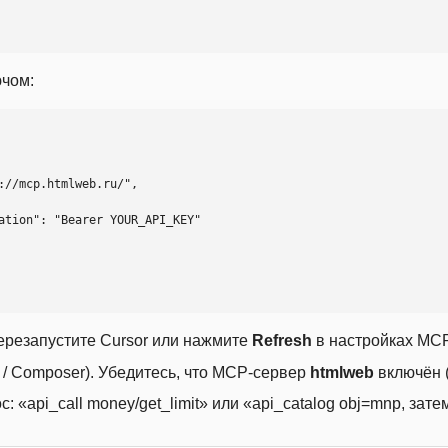
ючом:
ерезапустите Cursor или нажмите
Refresh
в настройках MCP
t / Composer). Убедитесь, что MCP-сервер
htmlweb
включён (
 «api_call money/get_limit» или «api_catalog obj=mnp, затем