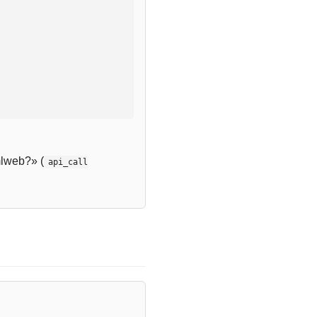
lweb?» (
api_call