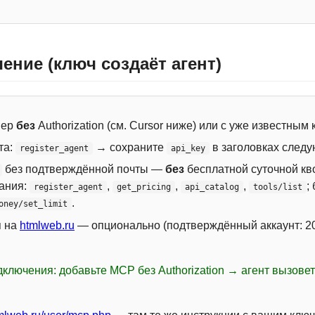
ение (ключ создаёт агент)
вер
без
Authorization (см. Cursor ниже) или с уже известным
та:
→ сохраните
в заголовках следу
register_agent
api_key
без подтверждённой почты —
без
бесплатной суточной кво
сания:
,
,
,
;
register_agent
get_pricing
api_catalog
tools/list
.
oney/set_limit
я на
htmlweb.ru
— опционально (подтверждённый аккаунт: 20
ключения: добавьте MCP без Authorization → агент вызове