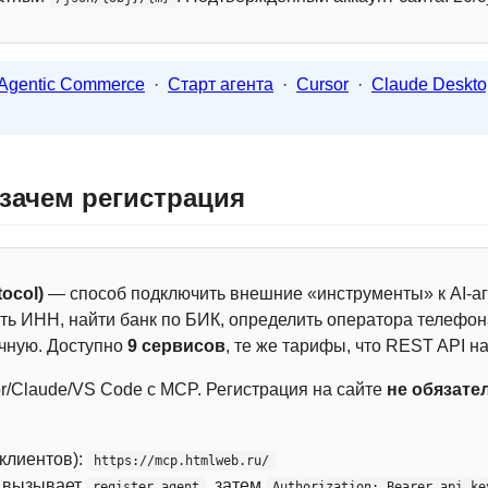
Agentic Commerce
·
Старт агента
·
Cursor
·
Claude Deskto
 зачем регистрация
ocol)
— способ подключить внешние «инструменты» к AI-аг
ть ИНН, найти банк по БИК, определить оператора телефона
чную. Доступно
9 сервисов
, те же тарифы, что REST API на
r/Claude/VS Code с MCP. Регистрация на сайте
не обязате
 клиентов):
https://mcp.htmlweb.ru/
м вызывает
, затем
register_agent
Authorization: Bearer api_ke