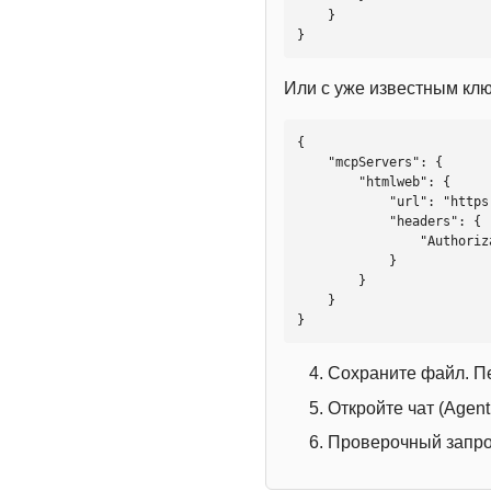
    }

}
Или с уже известным кл
{

    "mcpServers": {

        "htmlweb": {

            "url": "https://mcp.htmlweb.ru/",

            "headers": {

                "Authorization": "Bearer YOUR_API_KEY"

            }

        }

    }

}
Сохраните файл. П
Откройте чат (Agen
Проверочный запрос: