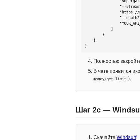
                "supergateway",

                "--streamableHttp",

                "https://mcp.htmlweb.ru/",

                "--oauth2Bearer",

                "YOUR_API_KEY"

            ]

        }

    }

}
Полностью закройте
В чате появится ик
).
money/get_limit
Шаг 2c — Windsu
Скачайте
Windsurf
.