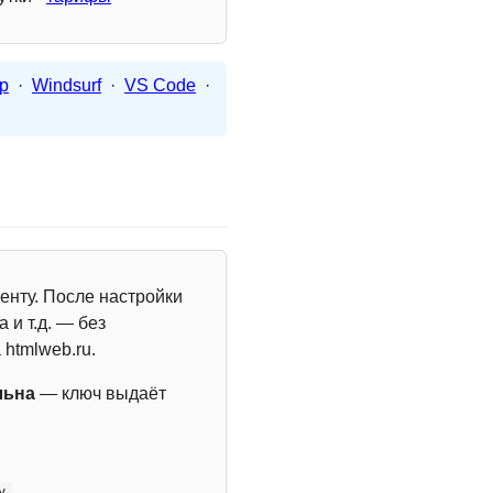
p
·
Windsurf
·
VS Code
·
енту. После настройки
 и т.д. — без
 htmlweb.ru.
льна
— ключ выдаёт
y