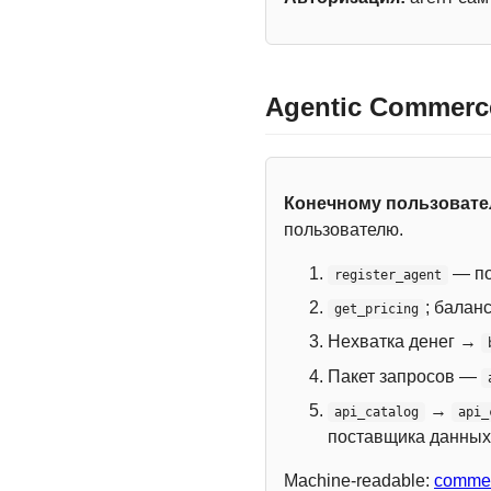
Agentic Commerc
Конечному пользоват
пользователю.
— по
register_agent
; балан
get_pricing
Нехватка денег →
Пакет запросов —
→
api_catalog
api_
поставщика данных
Machine-readable:
commer