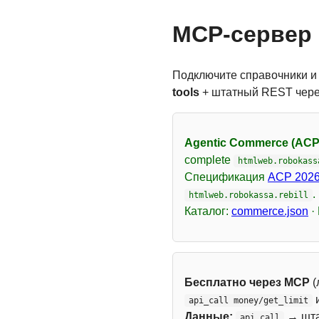
MCP-сервер 
Подключите справочники и
tools
+ штатный REST чер
Agentic Commerce (ACP
complete
htmlweb.robokass
Спецификация
ACP 2026
.
htmlweb.robokassa.rebill
Каталог:
commerce.json
·
Бесплатно через MCP
(
api_call money/get_limit
Данные:
→ шт
api_call