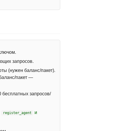
 ключом.
ющих запросов.
ты (нужен баланс/пакет).
 баланс/пакет —
 бесплатных запросов/
т
и
register_agent