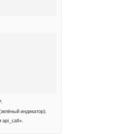
.
зелёный индикатор).
 api_call».