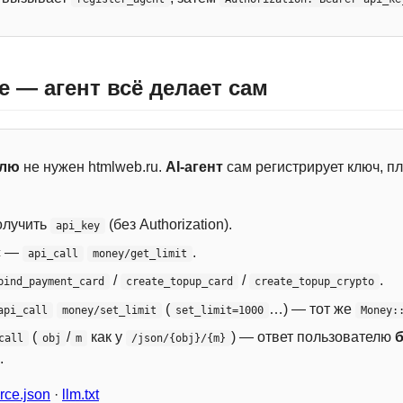
e — агент всё делает сам
елю
не нужен htmlweb.ru.
AI-агент
сам регистрирует ключ, пл
лучить
(без Authorization).
api_key
с —
.
api_call
money/get_limit
/
/
.
bind_payment_card
create_topup_card
create_topup_crypto
(
…) — тот же
api_call
money/set_limit
set_limit=1000
Money:
(
/
как у
) — ответ пользователю
call
obj
m
/json/{obj}/{m}
.
ce.json
·
llm.txt