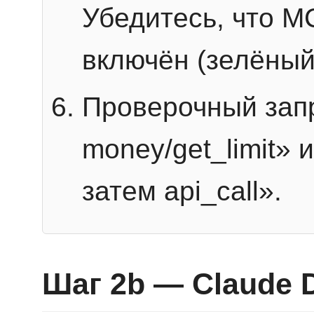
Убедитесь, что 
включён (зелёный
Проверочный запр
money/get_limit» 
затем api_call».
Шаг 2b — Claude 