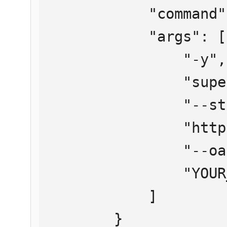
            "command": "npx",

            "args": [

                "-y",

                "supergateway",

                "--streamableHttp",

                "https://mcp.htmlweb.ru/",

                "--oauth2Bearer",

                "YOUR_API_KEY"

            ]

        }
