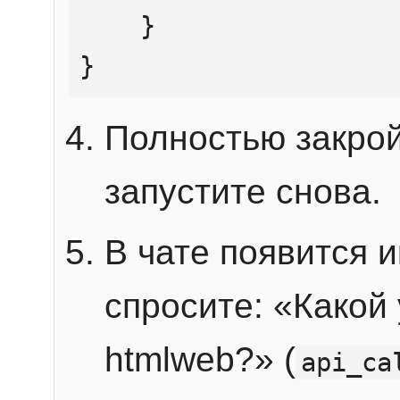
    }

}
Полностью закрой
запустите снова.
В чате появится 
спросите: «Какой
htmlweb?» (
api_ca