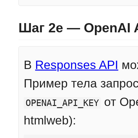
Шаг 2e — OpenAI 
В
Responses API
мож
Пример тела запрос
от Ope
OPENAI_API_KEY
htmlweb):