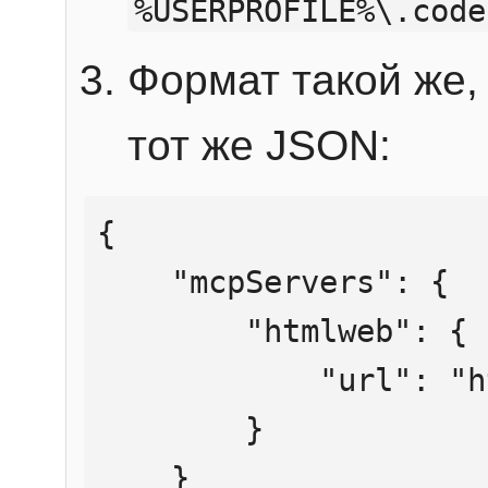
%USERPROFILE%\.code
Формат такой же, 
тот же JSON:
{

    "mcpServers": {

        "htmlweb": {

            "url": "https://mcp.htmlweb.ru/"

        }

    }
