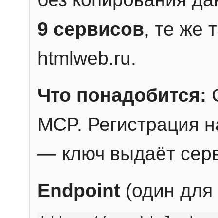
9 сервисов
, те же
htmlweb.ru.
Что понадобится:
C
MCP. Регистрация н
— ключ выдаёт сер
Endpoint
(один для 