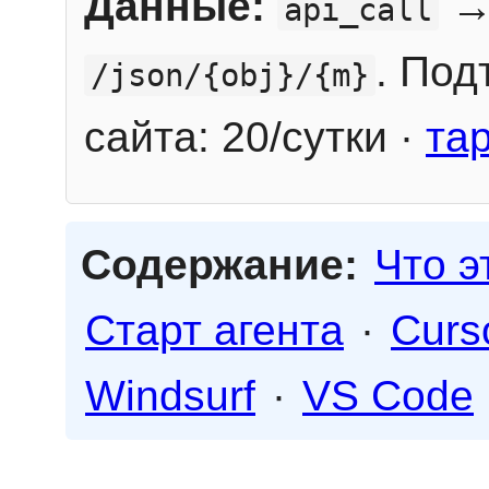
Данные:
→
api_call
. Под
/json/{obj}/{m}
сайта: 20/сутки ·
та
Содержание:
Что э
Старт агента
·
Curs
Windsurf
·
VS Code