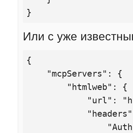
}
Или с уже известны
{

    "mcpServers": {

        "htmlweb": {

            "url": "https://mcp.htmlweb.ru/",

            "headers": {

                "Authorization": "Bearer 