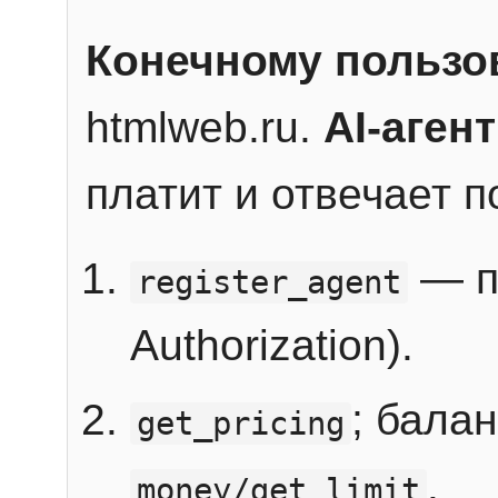
Конечному пользо
htmlweb.ru.
AI-агент
платит и отвечает 
— п
register_agent
Authorization).
; бала
get_pricing
.
money/get_limit