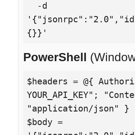
  -d 
'{"jsonrpc":"2.0","id
{}}'
PowerShell
(Window
$headers = @{ Authori
YOUR_API_KEY"; "Conte
"application/json" }

$body = 