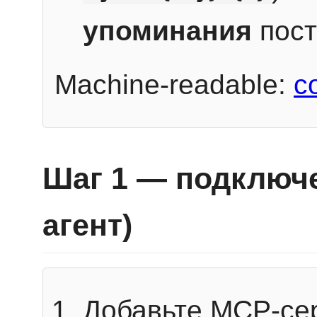
упоминания
пост
Machine-readable:
c
Шаг 1 — подключе
агент)
Добавьте MCP-се