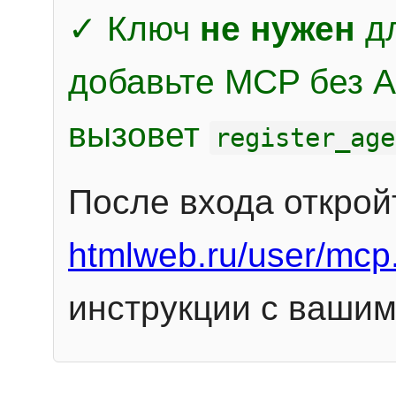
✓ Ключ
не нужен
дл
добавьте MCP без Au
вызовет
register_age
После входа открой
htmlweb.ru/user/mcp
инструкции с вашим