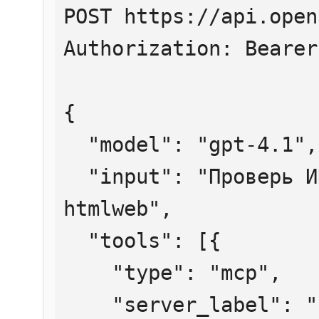
POST https://api.open
Authorization: Bearer
{

  "model": "gpt-4.1",

  "input": "Проверь ИНН 7707083893 через 
htmlweb",

  "tools": [{

    "type": "mcp",

    "server_label": "htmlweb",
