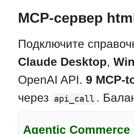
MCP-сервер htm
Подключите справоч
Claude Desktop
,
Win
OpenAI API.
9 MCP-t
через
. Бала
api_call
Agentic Commerce 