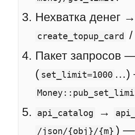
Нехватка денег 
create_topup_card
Пакет запросов 
(
…) 
set_limit=1000
Money::pub_set_limi
→
api_catalog
api
) —
/json/{obj}/{m}