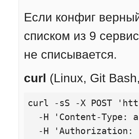
Если конфиг верный
списком из 9 сервис
не списывается.
curl
(Linux, Git Bas
curl -sS -X POST 'htt
  -H 'Content-Type: application/json' \

  -H 'Authorization: Bearer YOUR_API_KEY' \
