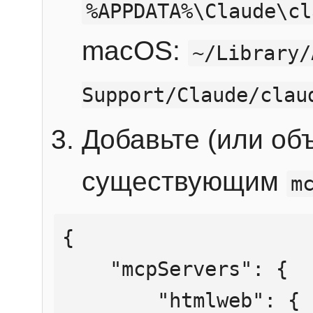
%APPDATA%\Claude\cl
macOS:
~/Library/
Support/Claude/clau
Добавьте (или об
существующим
m
{

    "mcpServers": {

        "htmlweb": {
