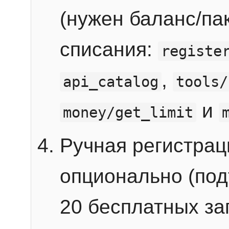
(нужен баланс/пак
списания:
registe
,
api_catalog
tools/
и
money/get_limit
Ручная регистра
опционально (под
20 бесплатных зап