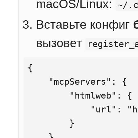
macOS/Linux:
~/.
Вставьте конфиг
вызовет
register_
{

    "mcpServers": {

        "htmlweb": {

            "url": "https://mcp.htmlweb.ru/"

        }

    }
