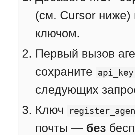
(см. Cursor ниже)
ключом.
Первый вызов аг
сохраните
api_key
следующих запро
Ключ
register_age
почты —
без
бесп