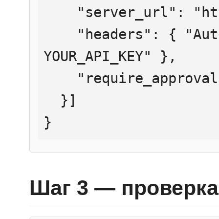
    "server_url": "https://mcp.htmlweb.ru/",

    "headers": { "Authorization": "Bearer 
YOUR_API_KEY" },

    "require_approval": "never"

  }]

}
Шаг 3 — проверка 