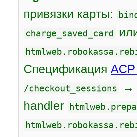
привязки карты:
bin
или
charge_saved_card
htmlweb.robokassa.reb
Спецификация
ACP 
/checkout_sessions
handler
htmlweb.prepa
htmlweb.robokassa.reb