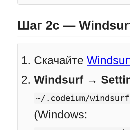
Шаг 2c — Windsur
Скачайте
Windsur
Windsurf → Sett
~/.codeium/windsurf
(Windows: