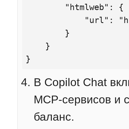
        "htmlweb": {

            "url": "https://mcp.htmlweb.ru/"

        }

    }

}
В Copilot Chat в
MCP-сервисов и 
баланс.