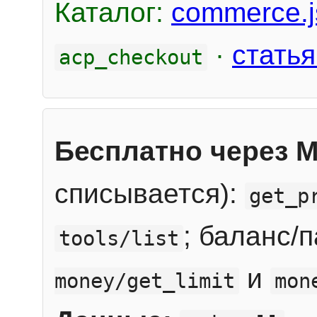
Каталог:
commerce.j
·
статья
acp_checkout
Бесплатно через 
списывается):
get_p
; баланс/
tools/list
и
money/get_limit
mon