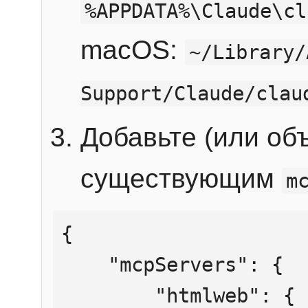
%APPDATA%\Claude\cl
macOS:
~/Library/
Support/Claude/clau
Добавьте (или об
существующим
m
{

    "mcpServers": {

        "htmlweb": {
