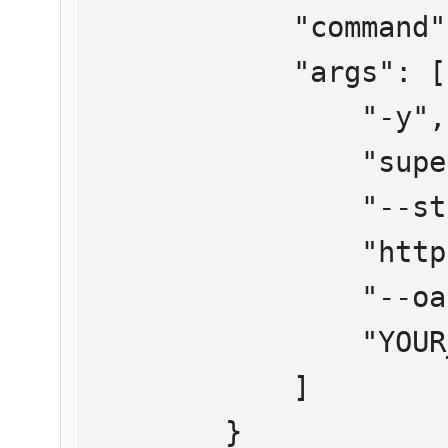
            "command": "npx",

            "args": [

                "-y",

                "supergateway",

                "--streamableHttp",

                "https://mcp.htmlweb.ru/",

                "--oauth2Bearer",

                "YOUR_API_KEY"

            ]

        }
