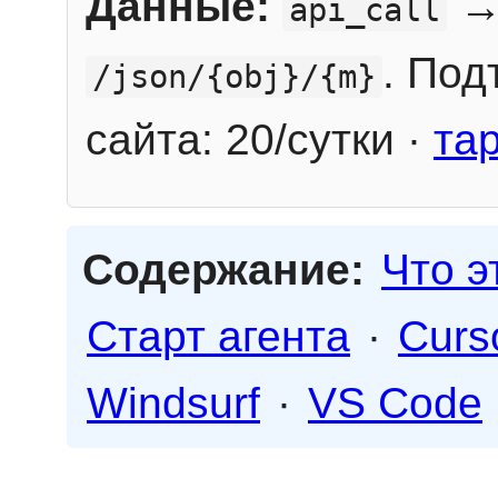
Данные:
→
api_call
. Под
/json/{obj}/{m}
сайта: 20/сутки ·
та
Содержание:
Что э
Старт агента
·
Curs
Windsurf
·
VS Code