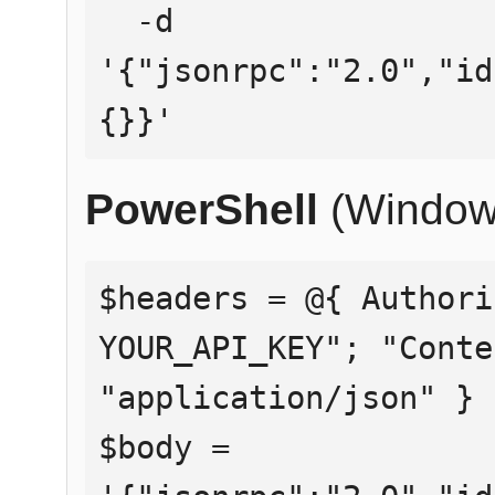
  -d 
'{"jsonrpc":"2.0","id
{}}'
PowerShell
(Window
$headers = @{ Authori
YOUR_API_KEY"; "Conte
"application/json" }

$body = 