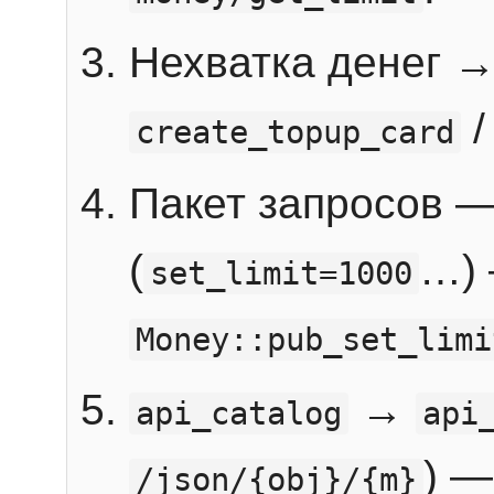
Нехватка денег 
create_topup_card
Пакет запросов 
(
…) 
set_limit=1000
Money::pub_set_limi
→
api_catalog
api
) —
/json/{obj}/{m}