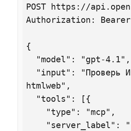
POST https://api.open
Authorization: Bearer
{

  "model": "gpt-4.1",

  "input": "Проверь ИНН 7707083893 через 
htmlweb",

  "tools": [{

    "type": "mcp",

    "server_label": "htmlweb",
