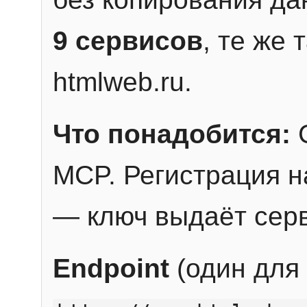
9 сервисов
, те же
htmlweb.ru.
Что понадобится:
C
MCP. Регистрация н
— ключ выдаёт сер
Endpoint
(один для 