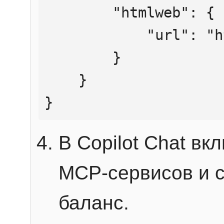
        "htmlweb": {

            "url": "https://mcp.htmlweb.ru/"

        }

    }

}
В Copilot Chat в
MCP-сервисов и 
баланс.