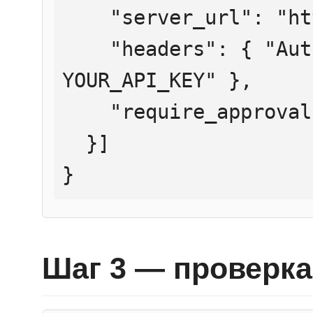
    "server_url": "https://mcp.htmlweb.ru/",

    "headers": { "Authorization": "Bearer 
YOUR_API_KEY" },

    "require_approval": "never"

  }]

}
Шаг 3 — проверка 