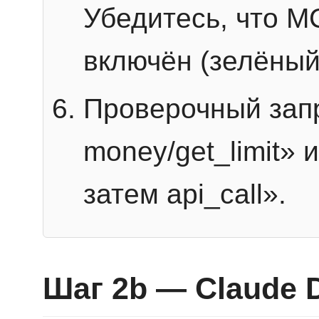
Убедитесь, что 
включён (зелёный
Проверочный запр
money/get_limit» 
затем api_call».
Шаг 2b — Claude 