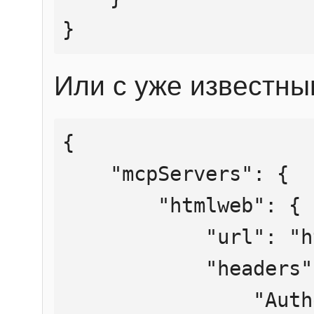
}
Или с уже известны
{

    "mcpServers": {

        "htmlweb": {

            "url": "https://mcp.htmlweb.ru/",

            "headers": {

                "Authorization": "Bearer 