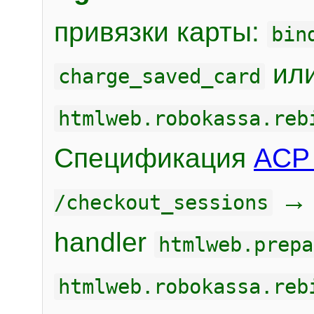
привязки карты:
bin
или
charge_saved_card
htmlweb.robokassa.reb
Спецификация
ACP 
/checkout_sessions
handler
htmlweb.prepa
htmlweb.robokassa.reb