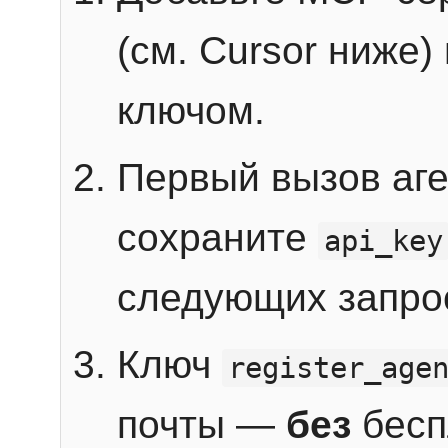
(см. Cursor ниже)
ключом.
Первый вызов аг
сохраните
api_key
следующих запро
Ключ
register_age
почты —
без
бесп