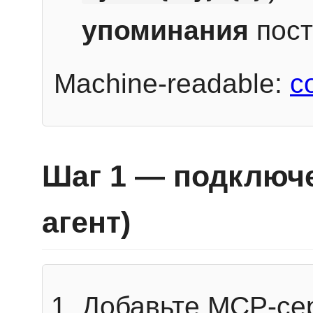
упоминания
пост
Machine-readable:
c
Шаг 1 — подключе
агент)
Добавьте MCP-се