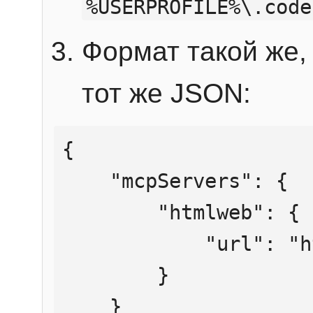
%USERPROFILE%\.code
Формат такой же, 
тот же JSON:
{

    "mcpServers": {

        "htmlweb": {

            "url": "https://mcp.htmlweb.ru/"

        }

    }
