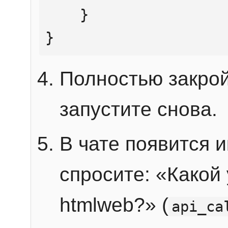
    }

}
Полностью закрой
запустите снова.
В чате появится 
спросите: «Какой
htmlweb?» (
api_ca