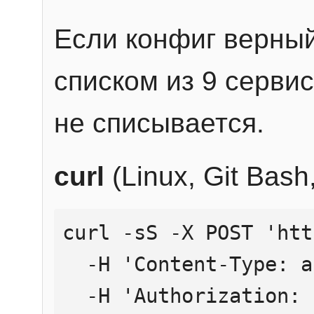
Если конфиг верный
списком из 9 сервис
не списывается.
curl
(Linux, Git Bas
curl -sS -X POST 'htt
  -H 'Content-Type: application/json' \

  -H 'Authorization: Bearer YOUR_API_KEY' \
