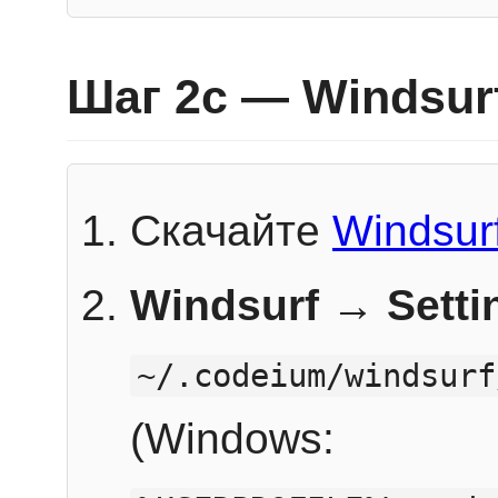
Шаг 2c — Windsur
Скачайте
Windsur
Windsurf → Sett
~/.codeium/windsurf
(Windows: