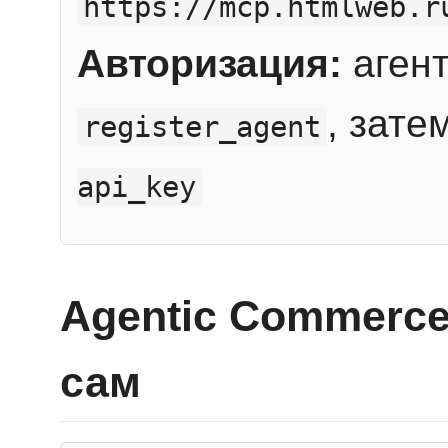
https://mcp.htmlweb.r
Авторизация:
агент
, зате
register_agent
api_key
Agentic Commerce
сам