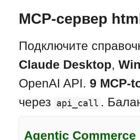
MCP-сервер htm
Подключите справоч
Claude Desktop
,
Win
OpenAI API.
9 MCP-t
через
. Бала
api_call
Agentic Commerce 