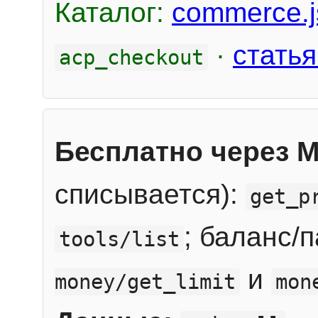
Каталог:
commerce.j
·
статья
acp_checkout
Бесплатно через 
списывается):
get_p
; баланс/
tools/list
и
money/get_limit
mon