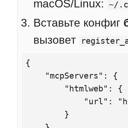
macOS/Linux:
~/.
Вставьте конфиг
вызовет
register_
{

    "mcpServers": {

        "htmlweb": {

            "url": "https://mcp.htmlweb.ru/"

        }

    }
