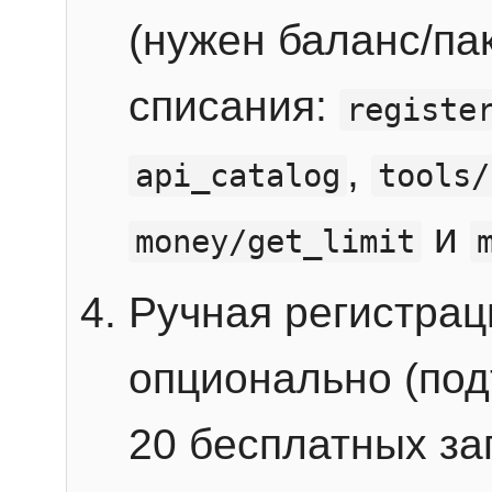
(нужен баланс/пак
списания:
registe
,
api_catalog
tools/
и
money/get_limit
Ручная регистра
опционально (под
20 бесплатных зап