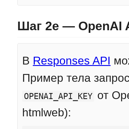
Шаг 2e — OpenAI 
В
Responses API
мож
Пример тела запрос
от Ope
OPENAI_API_KEY
htmlweb):