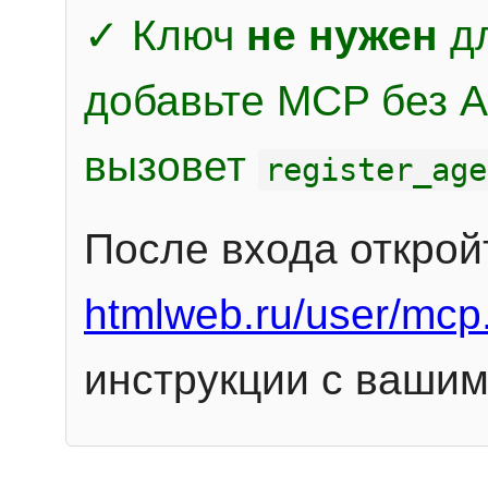
✓ Ключ
не нужен
дл
добавьте MCP без Au
вызовет
register_age
После входа открой
htmlweb.ru/user/mcp
инструкции с вашим