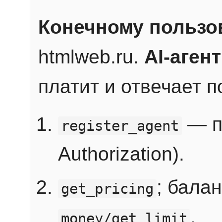
Конечному пользо
htmlweb.ru.
AI-агент
платит и отвечает 
— п
register_agent
Authorization).
; бала
get_pricing
.
money/get_limit