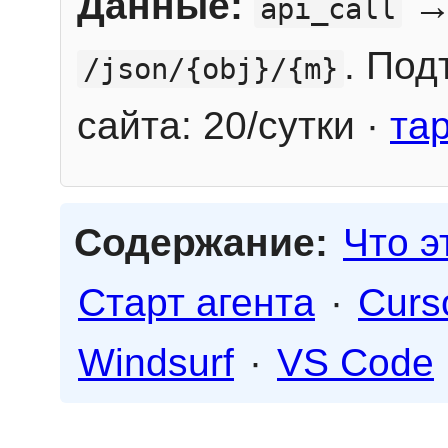
Данные:
→
api_call
. Под
/json/{obj}/{m}
сайта: 20/сутки ·
та
Содержание:
Что э
Старт агента
·
Curs
Windsurf
·
VS Code