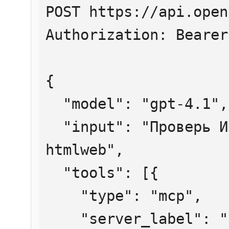
POST https://api.open
Authorization: Bearer
{

  "model": "gpt-4.1",

  "input": "Проверь ИНН 7707083893 через 
htmlweb",

  "tools": [{

    "type": "mcp",

    "server_label": "htmlweb",
