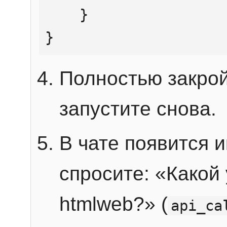
    }

}
Полностью закрой
запустите снова.
В чате появится 
спросите: «Какой
htmlweb?» (
api_ca