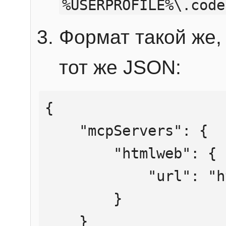
%USERPROFILE%\.code
Формат такой же, 
тот же JSON:
{

    "mcpServers": {

        "htmlweb": {

            "url": "https://mcp.htmlweb.ru/"

        }

    }
