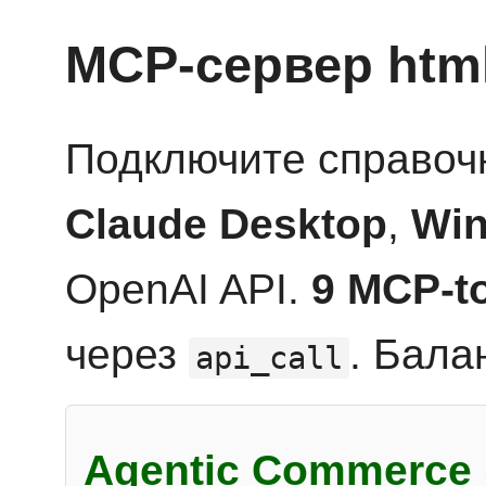
MCP-сервер htm
Подключите справоч
Claude Desktop
,
Win
OpenAI API.
9 MCP-t
через
. Бала
api_call
Agentic Commerce 