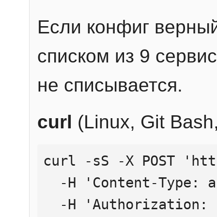
Если конфиг верный
списком из 9 сервис
не списывается.
curl
(Linux, Git Bas
curl -sS -X POST 'htt
  -H 'Content-Type: application/json' \

  -H 'Authorization: Bearer YOUR_API_KEY' \
