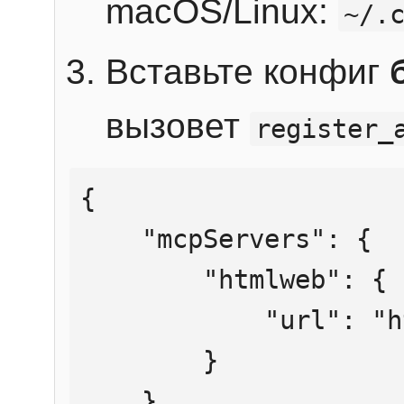
macOS/Linux:
~/.
Вставьте конфиг
вызовет
register_
{

    "mcpServers": {

        "htmlweb": {

            "url": "https://mcp.htmlweb.ru/"

        }

    }
