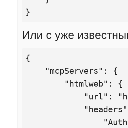
}
Или с уже известны
{

    "mcpServers": {

        "htmlweb": {

            "url": "https://mcp.htmlweb.ru/",

            "headers": {

                "Authorization": "Bearer 