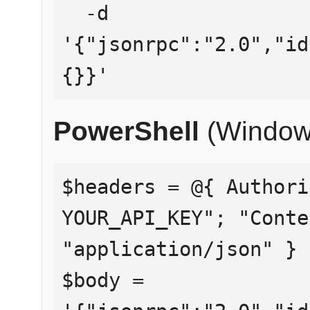
  -d 
'{"jsonrpc":"2.0","id
{}}'
PowerShell
(Window
$headers = @{ Authori
YOUR_API_KEY"; "Conte
"application/json" }

$body = 