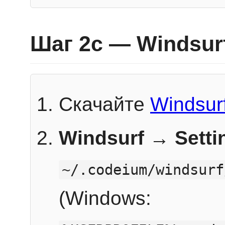
Шаг 2c — Windsur
Скачайте
Windsur
Windsurf → Sett
~/.codeium/windsurf
(Windows: