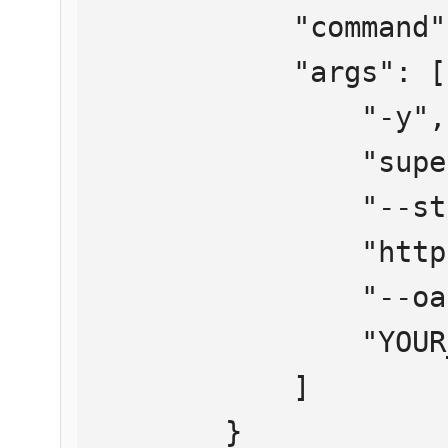
            "command": "npx",

            "args": [

                "-y",

                "supergateway",

                "--streamableHttp",

                "https://mcp.htmlweb.ru/",

                "--oauth2Bearer",

                "YOUR_API_KEY"

            ]

        }
