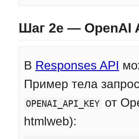
Шаг 2e — OpenAI 
В
Responses API
мож
Пример тела запрос
от Ope
OPENAI_API_KEY
htmlweb):