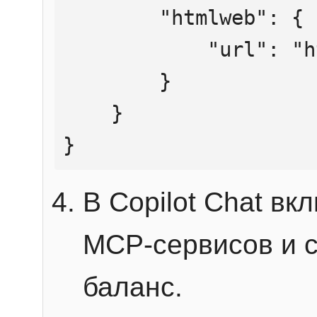
        "htmlweb": {

            "url": "https://mcp.htmlweb.ru/"

        }

    }

}
В Copilot Chat в
MCP-сервисов и 
баланс.