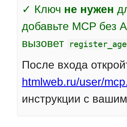
✓ Ключ
не нужен
дл
добавьте MCP без Au
вызовет
register_age
После входа открой
htmlweb.ru/user/mcp
инструкции с вашим