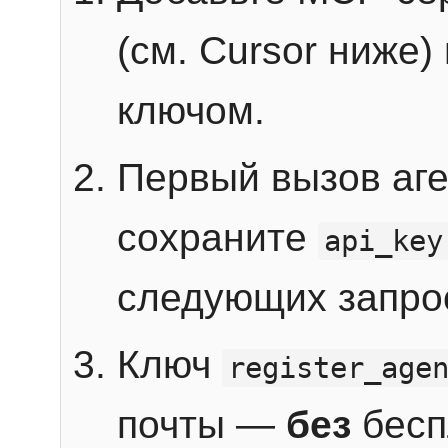
(см. Cursor ниже)
ключом.
Первый вызов аг
сохраните
api_key
следующих запро
Ключ
register_age
почты —
без
бесп