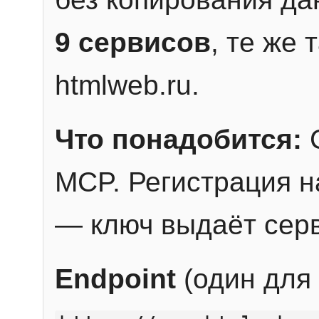
9 сервисов
, те же
htmlweb.ru.
Что понадобится:
C
MCP. Регистрация н
— ключ выдаёт сер
Endpoint
(один для 