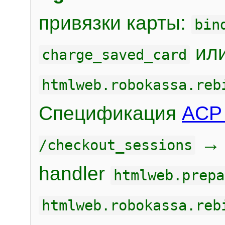
привязки карты:
bin
или
charge_saved_card
htmlweb.robokassa.reb
Спецификация
ACP 
/checkout_sessions
handler
htmlweb.prepa
htmlweb.robokassa.reb