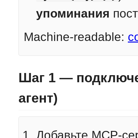
упоминания
пост
Machine-readable:
c
Шаг 1 — подключе
агент)
Добавьте MCP-се