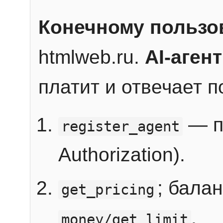
Конечному пользо
htmlweb.ru.
AI-агент
платит и отвечает 
— п
register_agent
Authorization).
; бала
get_pricing
.
money/get_limit