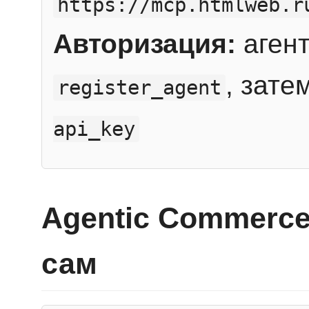
https://mcp.htmlweb.r
Авторизация:
агент
, зате
register_agent
api_key
Agentic Commerce
сам