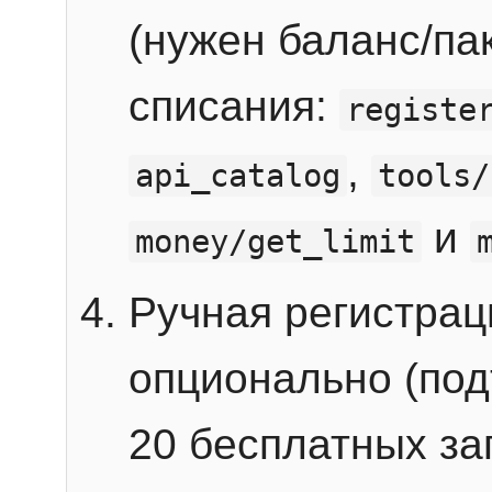
(нужен баланс/пак
списания:
registe
,
api_catalog
tools/
и
money/get_limit
Ручная регистра
опционально (под
20 бесплатных зап