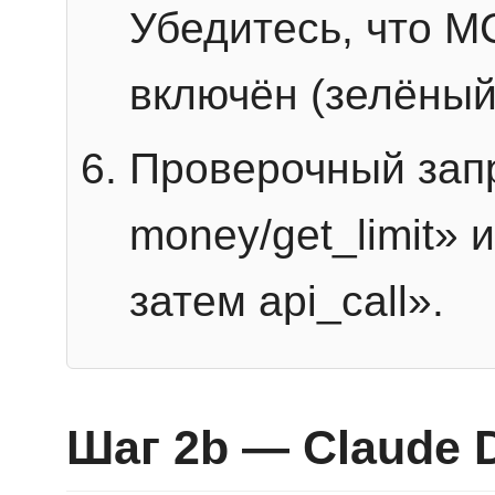
Убедитесь, что 
включён (зелёный
Проверочный запр
money/get_limit» 
затем api_call».
Шаг 2b — Claude 