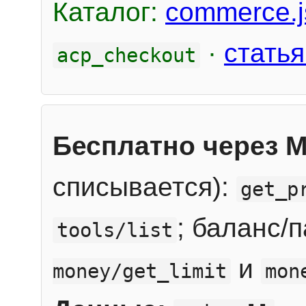
Каталог:
commerce.j
·
статья
acp_checkout
Бесплатно через 
списывается):
get_p
; баланс/
tools/list
и
money/get_limit
mon