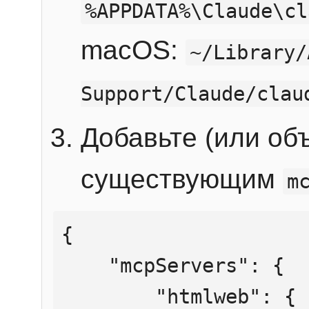
%APPDATA%\Claude\cl
macOS:
~/Library/
Support/Claude/clau
Добавьте (или об
существующим
m
{

    "mcpServers": {

        "htmlweb": {
