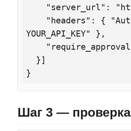
    "server_url": "https://mcp.htmlweb.ru/",

    "headers": { "Authorization": "Bearer 
YOUR_API_KEY" },

    "require_approval": "never"

  }]

}
Шаг 3 — проверка 