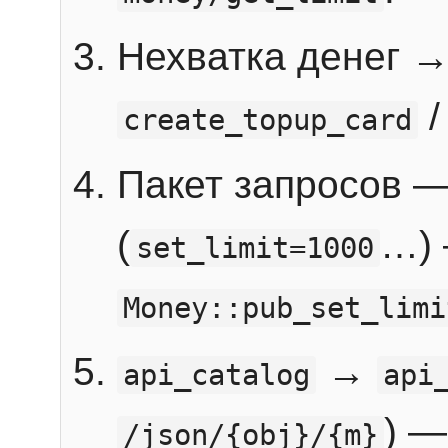
Нехватка денег 
create_topup_card
Пакет запросов 
(
…) 
set_limit=1000
Money::pub_set_limi
→
api_catalog
api
) —
/json/{obj}/{m}