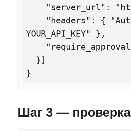
    "server_url": "https://mcp.htmlweb.ru/",

    "headers": { "Authorization": "Bearer 
YOUR_API_KEY" },

    "require_approval": "never"

  }]

}
Шаг 3 — проверка 