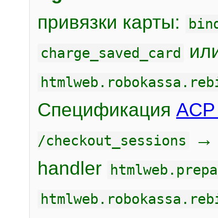
привязки карты:
bin
или
charge_saved_card
htmlweb.robokassa.reb
Спецификация
ACP 
/checkout_sessions
handler
htmlweb.prepa
htmlweb.robokassa.reb