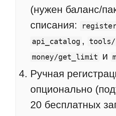
(нужен баланс/пак
списания:
registe
,
api_catalog
tools/
и
money/get_limit
Ручная регистра
опционально (под
20 бесплатных зап