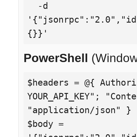
  -d 
'{"jsonrpc":"2.0","id
{}}'
PowerShell
(Window
$headers = @{ Authori
YOUR_API_KEY"; "Conte
"application/json" }

$body = 