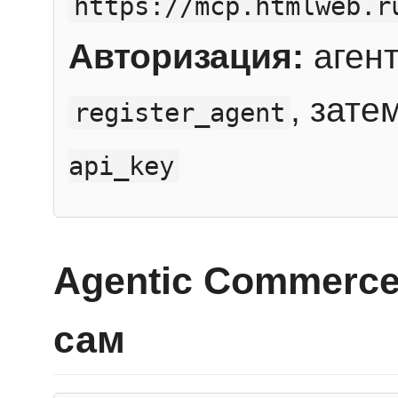
https://mcp.htmlweb.r
Авторизация:
агент
, зате
register_agent
api_key
Agentic Commerce
сам