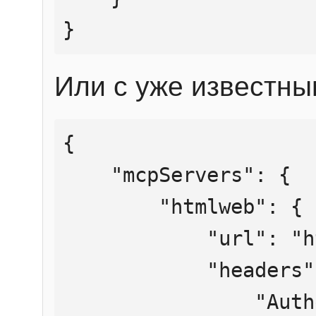
}
Или с уже известны
{

    "mcpServers": {

        "htmlweb": {

            "url": "https://mcp.htmlweb.ru/",

            "headers": {

                "Authorization": "Bearer 