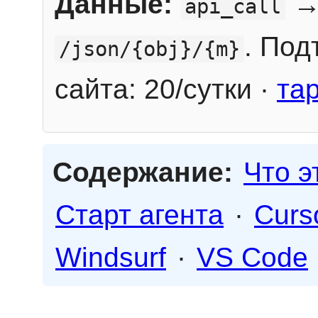
Данные:
→
api_call
. Под
/json/{obj}/{m}
сайта: 20/сутки ·
та
Содержание:
Что э
Старт агента
·
Curs
Windsurf
·
VS Code