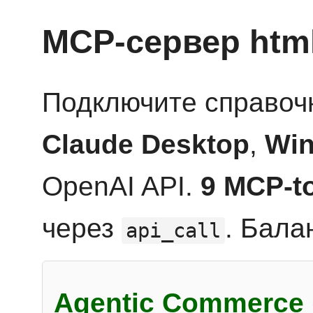
MCP-сервер htm
Подключите справоч
Claude Desktop
,
Win
OpenAI API.
9 MCP-t
через
. Бала
api_call
Agentic Commerce 