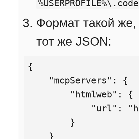
%USERPROFILE%\.code
Формат такой же, 
тот же JSON:
{

    "mcpServers": {

        "htmlweb": {

            "url": "https://mcp.htmlweb.ru/"

        }

    }
