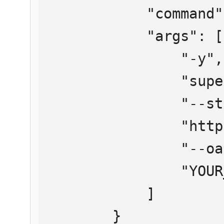
            "command": "npx",

            "args": [

                "-y",

                "supergateway",

                "--streamableHttp",

                "https://mcp.htmlweb.ru/",

                "--oauth2Bearer",

                "YOUR_API_KEY"

            ]

        }
