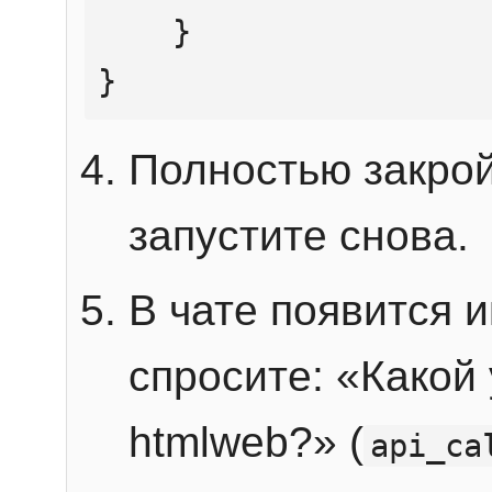
    }

}
Полностью закрой
запустите снова.
В чате появится 
спросите: «Какой
htmlweb?» (
api_ca