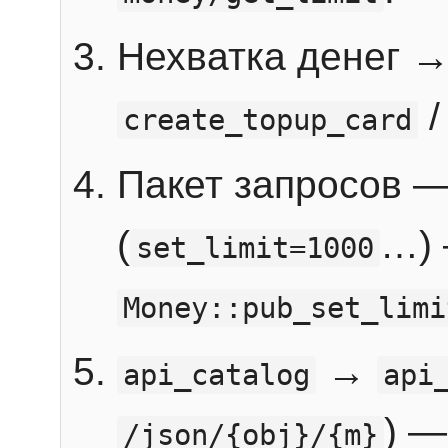
Нехватка денег 
create_topup_card
Пакет запросов 
(
…) 
set_limit=1000
Money::pub_set_limi
→
api_catalog
api
) —
/json/{obj}/{m}