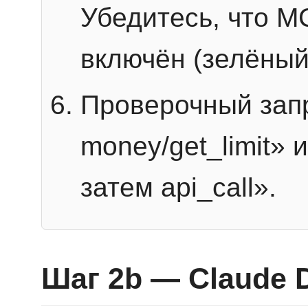
Убедитесь, что 
включён (зелёный
Проверочный запр
money/get_limit» 
затем api_call».
Шаг 2b — Claude 