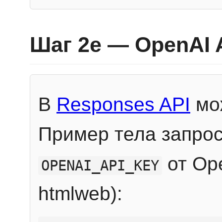
Шаг 2e — OpenAI 
В
Responses API
мож
Пример тела запрос
от Ope
OPENAI_API_KEY
htmlweb):