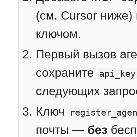
(см. Cursor ниже)
ключом.
Первый вызов аг
сохраните
api_key
следующих запро
Ключ
register_age
почты —
без
бесп