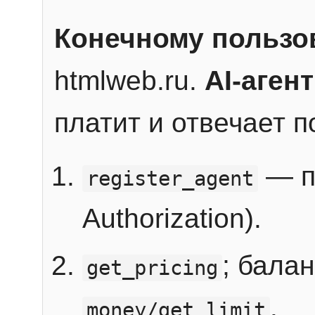
Конечному пользо
htmlweb.ru.
AI-агент
платит и отвечает 
— п
register_agent
Authorization).
; бала
get_pricing
.
money/get_limit