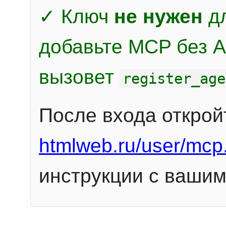
✓ Ключ
не нужен
дл
добавьте MCP без Au
вызовет
register_age
После входа открой
htmlweb.ru/user/mcp
инструкции с вашим