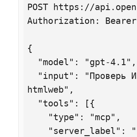
POST https://api.open
Authorization: Bearer
{

  "model": "gpt-4.1",

  "input": "Проверь ИНН 7707083893 через 
htmlweb",

  "tools": [{

    "type": "mcp",

    "server_label": "htmlweb",
