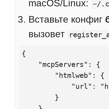
macOS/Linux:
~/.
Вставьте конфиг
вызовет
register_
{

    "mcpServers": {

        "htmlweb": {

            "url": "https://mcp.htmlweb.ru/"

        }

    }
