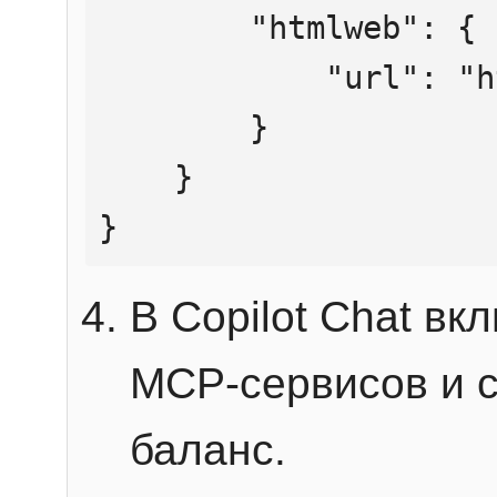
        "htmlweb": {

            "url": "https://mcp.htmlweb.ru/"

        }

    }

}
В Copilot Chat в
MCP-сервисов и 
баланс.