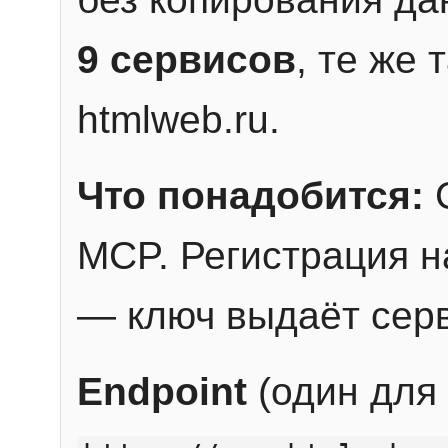
9 сервисов
, те же
htmlweb.ru.
Что понадобится:
C
MCP. Регистрация н
— ключ выдаёт сер
Endpoint
(один для 