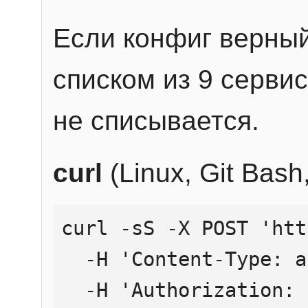
Если конфиг верный
списком из 9 сервис
не списывается.
curl
(Linux, Git Bas
curl -sS -X POST 'htt
  -H 'Content-Type: application/json' \

  -H 'Authorization: Bearer YOUR_API_KEY' \
