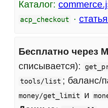
Каталог:
commerce.j
·
статья
acp_checkout
Бесплатно через 
списывается):
get_p
; баланс/
tools/list
и
money/get_limit
mon