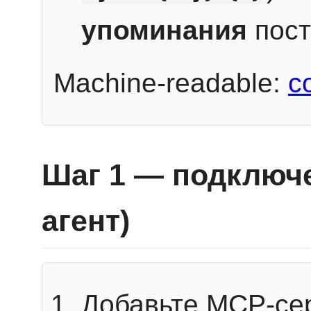
упоминания
пост
Machine-readable:
c
Шаг 1 — подключе
агент)
Добавьте MCP-се