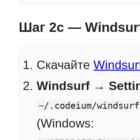
Шаг 2c — Windsur
Скачайте
Windsur
Windsurf → Sett
~/.codeium/windsurf
(Windows: