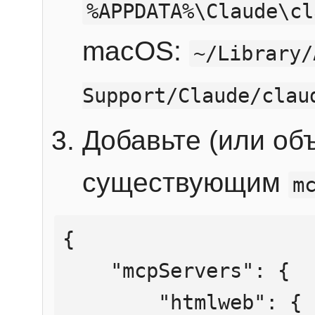
%APPDATA%\Claude\cl
macOS:
~/Library/
Support/Claude/clau
Добавьте (или об
существующим
m
{

    "mcpServers": {

        "htmlweb": {
