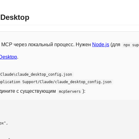
 Desktop
 с MCP через локальный процесс. Нужен
Node.js
(для
npx sup
Desktop
.
\Claude\claude_desktop_config.json
pplication Support/Claude/claude_desktop_config.json
едините с существующим
):
mcpServers