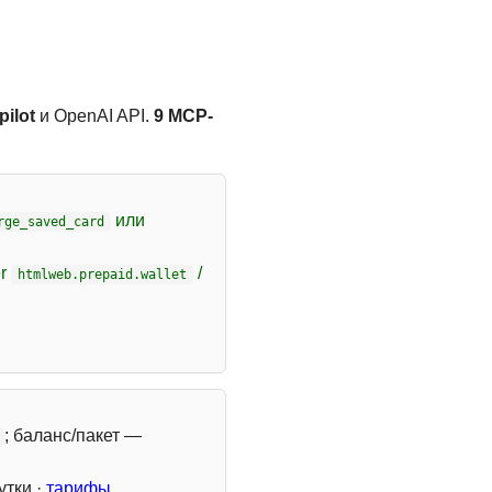
ilot
и OpenAI API.
9 MCP-
или
rge_saved_card
er
/
htmlweb.prepaid.wallet
; баланс/пакет —
утки ·
тарифы