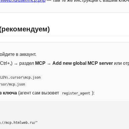
mlweb.ru/user/mcp.php
— там те же инструкции с вашим ключ
 (рекомендуем)
ойдите в аккаунт.
Ctrl+,) → раздел
MCP
→
Add new global MCP server
или от
ILE%\.cursor\mcp.json
rsor/mcp.json
з ключа
(агент сам вызовет
):
register_agent