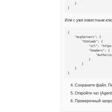
    }

}
Или с уже известным кл
{

    "mcpServers": {

        "htmlweb": {

            "url": "https://mcp.htmlweb.ru/",

            "headers": {

                "Authorization": "Bearer YOUR_API_KEY"

            }

        }

    }

}
Сохраните файл. П
Откройте чат (Agen
Проверочный запрос: