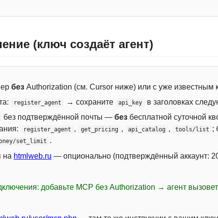
ение (ключ создаёт агент)
вер
без
Authorization (см. Cursor ниже) или с уже известным
та:
→ сохраните
в заголовках следу
register_agent
api_key
без подтверждённой почты —
без
бесплатной суточной кво
сания:
,
,
,
;
register_agent
get_pricing
api_catalog
tools/list
.
oney/set_limit
я на
htmlweb.ru
— опционально (подтверждённый аккаунт: 20
ключения: добавьте MCP без Authorization → агент вызове