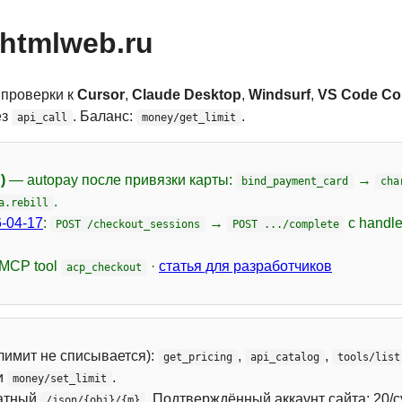
htmlweb.ru
 проверки к
Cursor
,
Claude Desktop
,
Windsurf
,
VS Code Cop
ез
. Баланс:
.
api_call
money/get_limit
)
— autopay после привязки карты:
→
bind_payment_card
cha
.
a.rebill
-04-17
:
→
с handl
POST /checkout_sessions
POST .../complete
 MCP tool
·
статья для разработчиков
acp_checkout
лимит не списывается):
,
,
get_pricing
api_catalog
tools/list
и
.
money/set_limit
атный
. Подтверждённый аккаунт сайта: 20/с
/json/{obj}/{m}