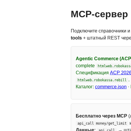
MCP-сервер 
Подключите справочники и
tools
+ штатный REST чер
Agentic Commerce (ACP
complete
htmlweb.robokass
Спецификация
ACP 2026
.
htmlweb.robokassa.rebill
Каталог:
commerce.json
·
Бесплатно через MCP
(
api_call money/get_limit
Данные:
→ шт
api_call