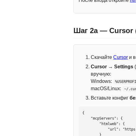
После входа откройте
ht
Шаг 2a — Cursor
Скачайте
Cursor
и в
Cursor → Settings
(
вручную:
Windows:
%USERPROF
macOS/Linux:
~/.cu
Вставьте конфиг
бе
{

    "mcpServers": {

        "htmlweb": {

            "url": "https://mcp.htmlweb.ru/"

        }
