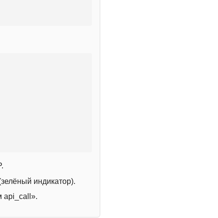
.
зелёный индикатор).
 api_call».