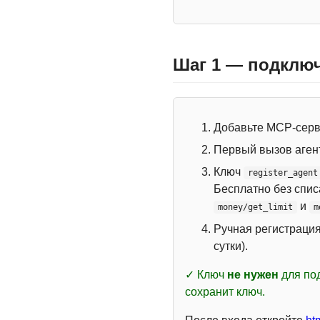
Шаг 1 — подключ
Добавьте MCP-сер
Первый вызов аген
Ключ
register_agent
Бесплатно без спи
и
money/get_limit
m
Ручная регистраци
сутки).
✓ Ключ
не нужен
для под
сохранит ключ.