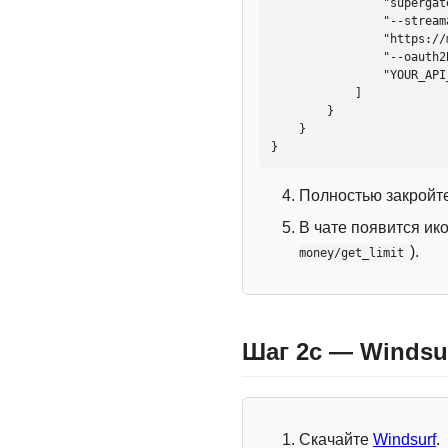
                "supergateway",

                "--streamableHttp",

                "https://mcp.htmlweb.ru/",

                "--oauth2Bearer",

                "YOUR_API_KEY"

            ]

        }

    }

}
Полностью закройте
В чате появится ик
).
money/get_limit
Шаг 2c — Windsu
Скачайте
Windsurf
.