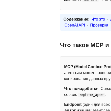
Содержание:
Что это
·
OpenAI API
·
Проверка
Что такое MCP и
MCP (Model Context Prot
агент сам может провери
копирования данных вру
Что понадобится:
Curso
сервис
.
register_agent
Endpoint
(один для всех
Авторизация:
агент са