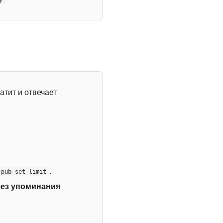
атит и отвечает
.
:pub_set_limit
без упоминания