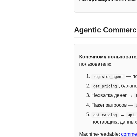
Agentic Commerc
Конечному пользоват
пользователю.
— по
register_agent
; балан
get_pricing
Нехватка денег →
Пакет запросов —
→
api_catalog
api_
поставщика данных
Machine-readable:
commer