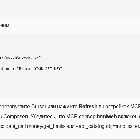
ючом:
ерезапустите Cursor или нажмите
Refresh
в настройках MCP
t / Composer). Убедитесь, что MCP-сервер
htmlweb
включён (
 «api_call money/get_limit» или «api_catalog obj=mnp, затем