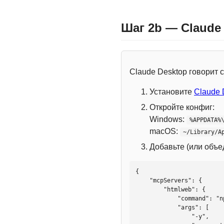
Шаг 2b — Claude
Claude Desktop говорит
Установите
Claude 
Откройте конфиг:
Windows:
%APPDATA%
macOS:
~/Library/A
Добавьте (или объ
{

    "mcpServers": {

        "htmlweb": {

            "command": "npx",

            "args": [

                "-y",
