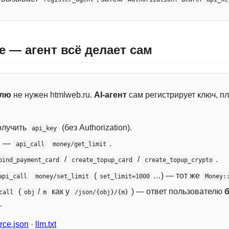
e — агент всё делает сам
елю
не нужен htmlweb.ru.
AI-агент
сам регистрирует ключ, пл
лучить
(без Authorization).
api_key
с —
.
api_call
money/get_limit
/
/
.
bind_payment_card
create_topup_card
create_topup_crypto
(
…) — тот же
api_call
money/set_limit
set_limit=1000
Money:
(
/
как у
) — ответ пользователю
call
obj
m
/json/{obj}/{m}
.
ce.json
·
llm.txt