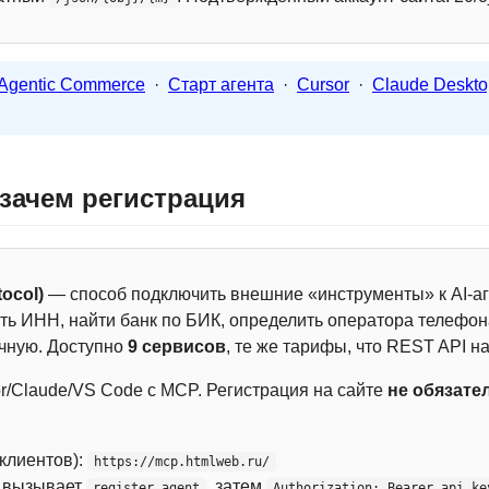
Agentic Commerce
·
Старт агента
·
Cursor
·
Claude Deskto
 зачем регистрация
ocol)
— способ подключить внешние «инструменты» к AI-аг
ть ИНН, найти банк по БИК, определить оператора телефона
чную. Доступно
9 сервисов
, те же тарифы, что REST API на
r/Claude/VS Code с MCP. Регистрация на сайте
не обязате
 клиентов):
https://mcp.htmlweb.ru/
м вызывает
, затем
register_agent
Authorization: Bearer api_ke