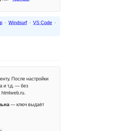
p
·
Windsurf
·
VS Code
·
енту. После настройки
 и т.д. — без
 htmlweb.ru.
льна
— ключ выдаёт
y