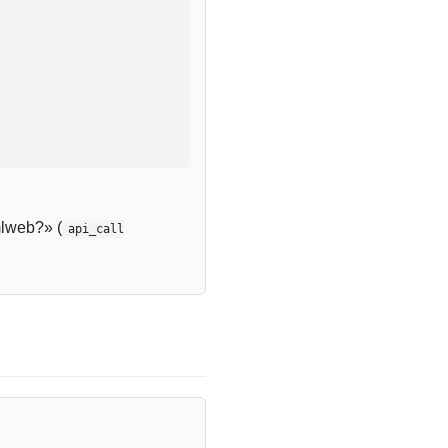
lweb?» (
api_call