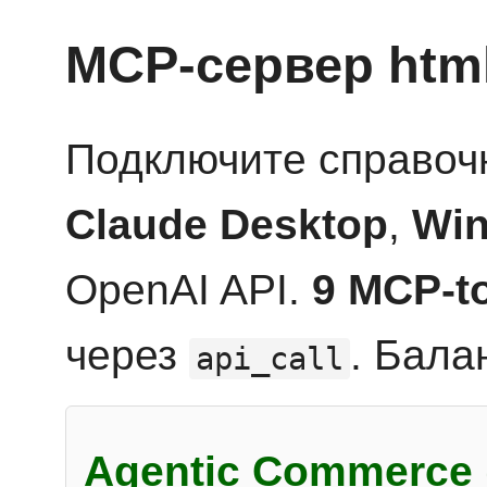
MCP-сервер htm
Подключите справоч
Claude Desktop
,
Win
OpenAI API.
9 MCP-t
через
. Бала
api_call
Agentic Commerce 