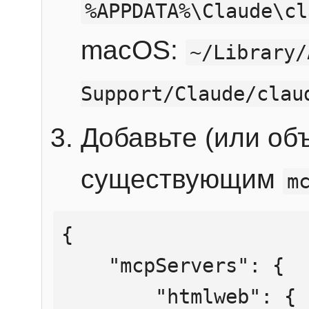
%APPDATA%\Claude\cl
macOS:
~/Library/
Support/Claude/clau
Добавьте (или об
существующим
m
{

    "mcpServers": {

        "htmlweb": {
