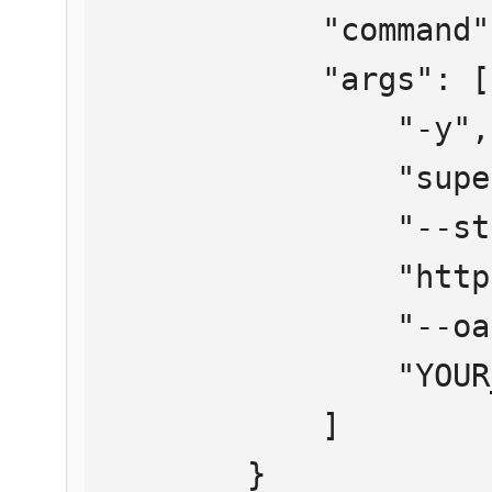
            "command": "npx",

            "args": [

                "-y",

                "supergateway",

                "--streamableHttp",

                "https://mcp.htmlweb.ru/",

                "--oauth2Bearer",

                "YOUR_API_KEY"

            ]

        }
