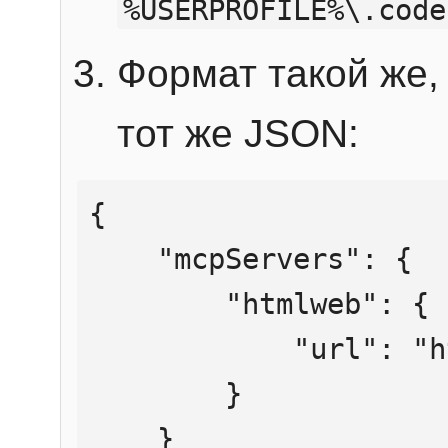
%USERPROFILE%\.code
Формат такой же, 
тот же JSON:
{

    "mcpServers": {

        "htmlweb": {

            "url": "https://mcp.htmlweb.ru/"

        }

    }
