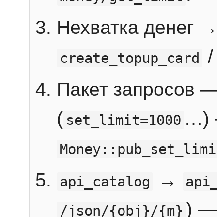
Нехватка денег 
create_topup_card
Пакет запросов 
(
…) 
set_limit=1000
Money::pub_set_limi
→
api_catalog
api
) —
/json/{obj}/{m}