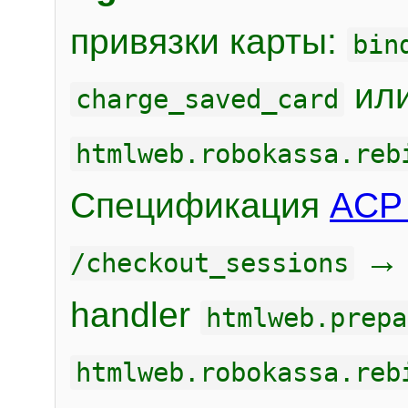
привязки карты:
bin
или
charge_saved_card
htmlweb.robokassa.reb
Спецификация
ACP 
/checkout_sessions
handler
htmlweb.prepa
htmlweb.robokassa.reb