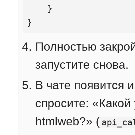
    }

}
Полностью закрой
запустите снова.
В чате появится 
спросите: «Какой
htmlweb?» (
api_ca