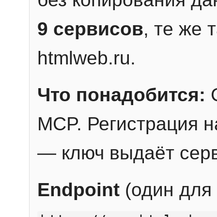
9 сервисов
, те же
htmlweb.ru.
Что понадобится:
C
MCP. Регистрация н
— ключ выдаёт сер
Endpoint
(один для 