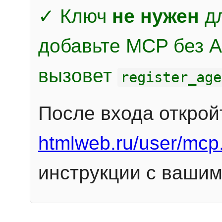
✓ Ключ
не нужен
дл
добавьте MCP без Au
вызовет
register_age
После входа открой
htmlweb.ru/user/mcp
инструкции с вашим