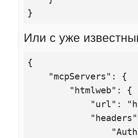
}
Или с уже известны
{

    "mcpServers": {

        "htmlweb": {

            "url": "https://mcp.htmlweb.ru/",

            "headers": {

                "Authorization": "Bearer 