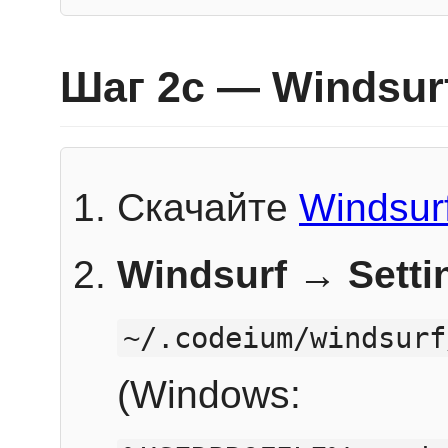
Шаг 2c — Windsur
Скачайте
Windsur
Windsurf → Sett
~/.codeium/windsurf
(Windows: