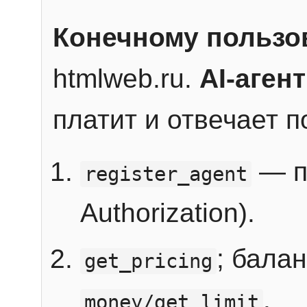
Конечному пользо
htmlweb.ru.
AI-агент
платит и отвечает 
— п
register_agent
Authorization).
; бала
get_pricing
.
money/get_limit