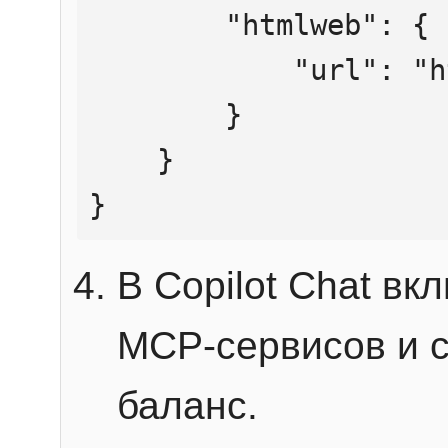
        "htmlweb": {

            "url": "https://mcp.htmlweb.ru/"

        }

    }

}
В Copilot Chat в
MCP-сервисов и 
баланс.