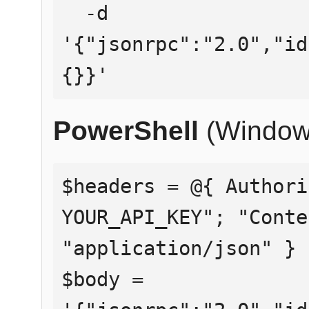
  -d 
'{"jsonrpc":"2.0","id
{}}'
PowerShell
(Window
$headers = @{ Authori
YOUR_API_KEY"; "Conte
"application/json" }

$body = 