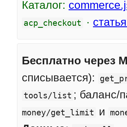
Каталог:
commerce.j
·
статья
acp_checkout
Бесплатно через 
списывается):
get_p
; баланс/
tools/list
и
money/get_limit
mon