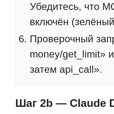
Убедитесь, что 
включён (зелёный
Проверочный запр
money/get_limit» 
затем api_call».
Шаг 2b — Claude 