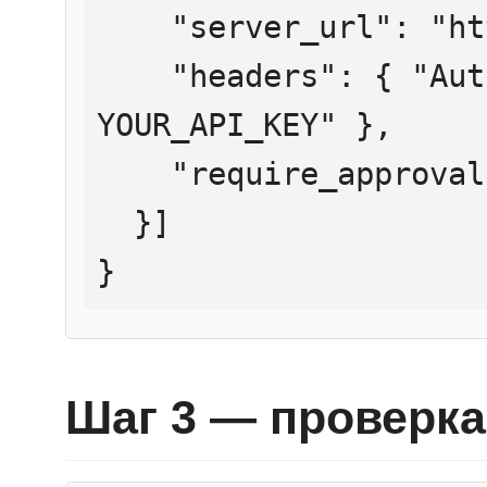
    "server_url": "https://mcp.htmlweb.ru/",

    "headers": { "Authorization": "Bearer 
YOUR_API_KEY" },

    "require_approval": "never"

  }]

}
Шаг 3 — проверка 