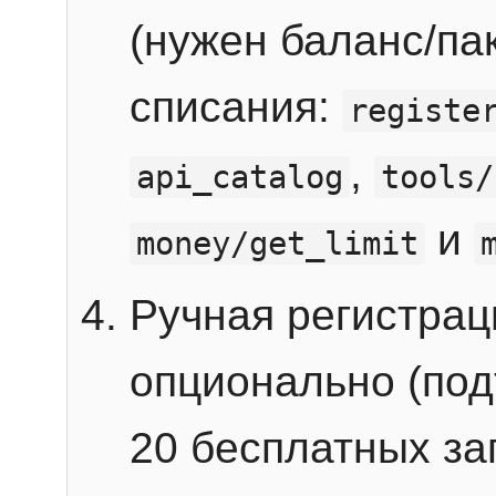
(нужен баланс/пак
списания:
registe
,
api_catalog
tools/
и
money/get_limit
Ручная регистра
опционально (под
20 бесплатных зап