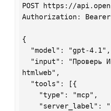
POST https://api.open
Authorization: Bearer
{

  "model": "gpt-4.1",

  "input": "Проверь ИНН 7707083893 через 
htmlweb",

  "tools": [{

    "type": "mcp",

    "server_label": "htmlweb",
