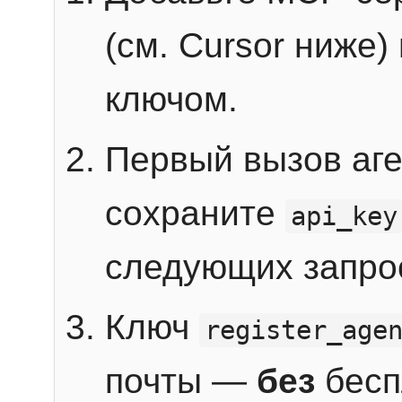
(см. Cursor ниже)
ключом.
Первый вызов аг
сохраните
api_key
следующих запро
Ключ
register_age
почты —
без
бесп