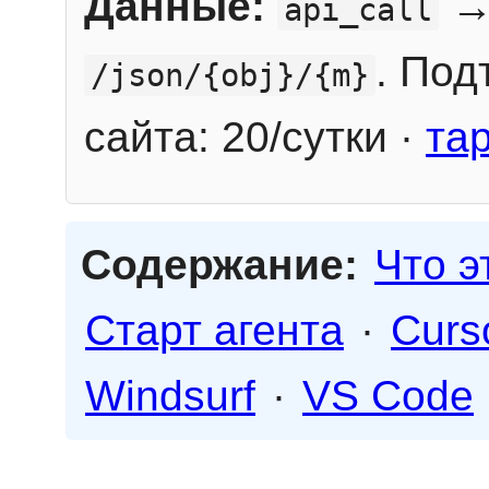
Данные:
→
api_call
. Под
/json/{obj}/{m}
сайта: 20/сутки ·
та
Содержание:
Что э
Старт агента
·
Curs
Windsurf
·
VS Code