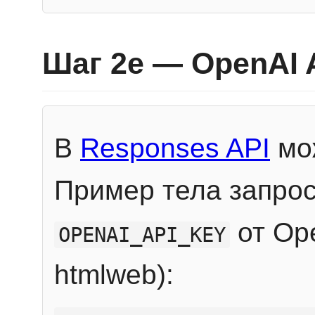
Шаг 2e — OpenAI 
В
Responses API
мож
Пример тела запрос
от Ope
OPENAI_API_KEY
htmlweb):