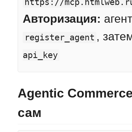
https://mcp.htmlweb.r
Авторизация:
агент
, зате
register_agent
api_key
Agentic Commerce
сам