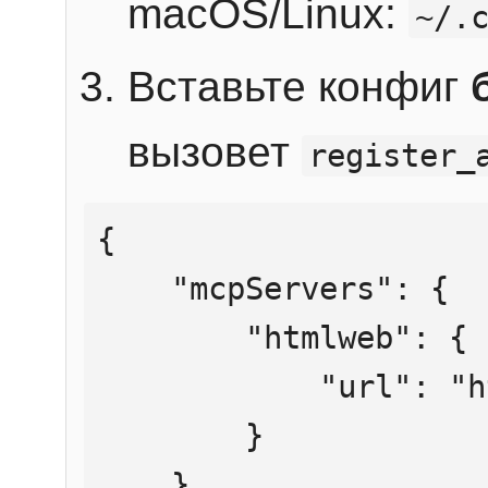
macOS/Linux:
~/.
Вставьте конфиг
вызовет
register_
{

    "mcpServers": {

        "htmlweb": {

            "url": "https://mcp.htmlweb.ru/"

        }

    }
