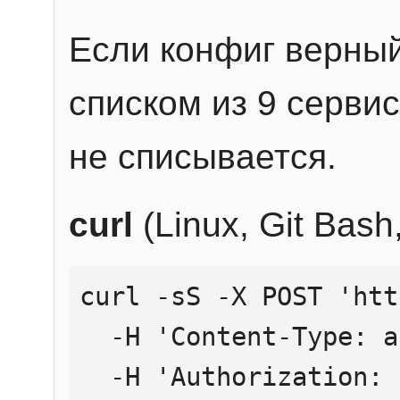
Если конфиг верный
списком из 9 сервис
не списывается.
curl
(Linux, Git Bas
curl -sS -X POST 'htt
  -H 'Content-Type: application/json' \

  -H 'Authorization: Bearer YOUR_API_KEY' \
