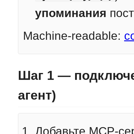
упоминания
пост
Machine-readable:
c
Шаг 1 — подключе
агент)
Добавьте MCP-се