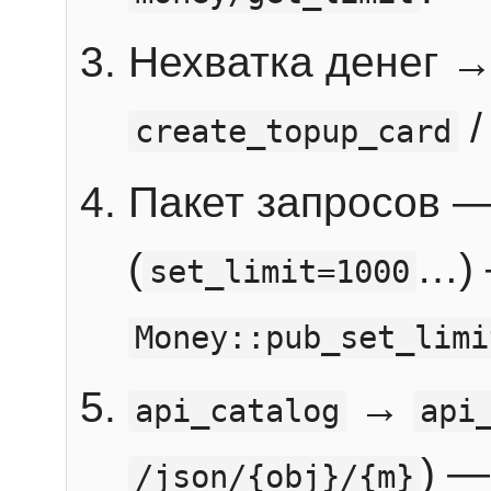
Нехватка денег 
create_topup_card
Пакет запросов 
(
…) 
set_limit=1000
Money::pub_set_limi
→
api_catalog
api
) —
/json/{obj}/{m}