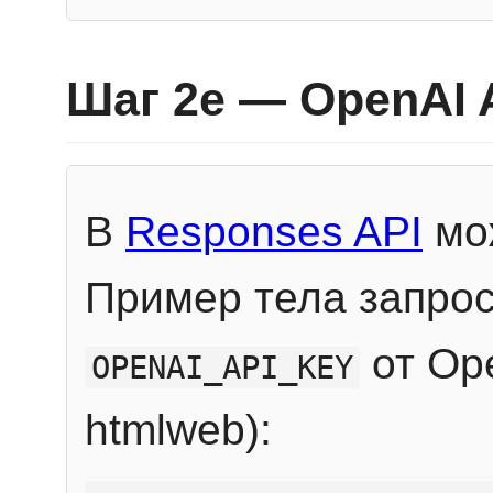
Шаг 2e — OpenAI 
В
Responses API
мож
Пример тела запрос
от Ope
OPENAI_API_KEY
htmlweb):