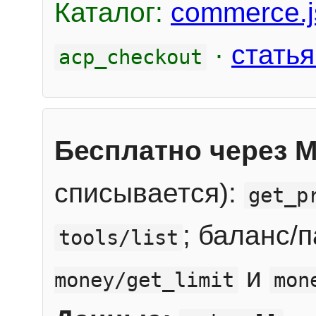
Каталог:
commerce.j
·
статья
acp_checkout
Бесплатно через 
списывается):
get_p
; баланс/
tools/list
и
money/get_limit
mon