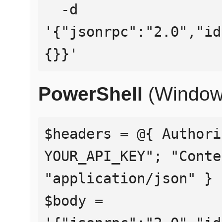
  -d 
'{"jsonrpc":"2.0","id
{}}'
PowerShell
(Window
$headers = @{ Authori
YOUR_API_KEY"; "Conte
"application/json" }

$body = 