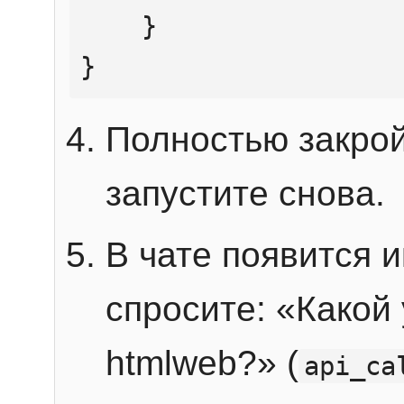
    }

}
Полностью закрой
запустите снова.
В чате появится 
спросите: «Какой
htmlweb?» (
api_ca