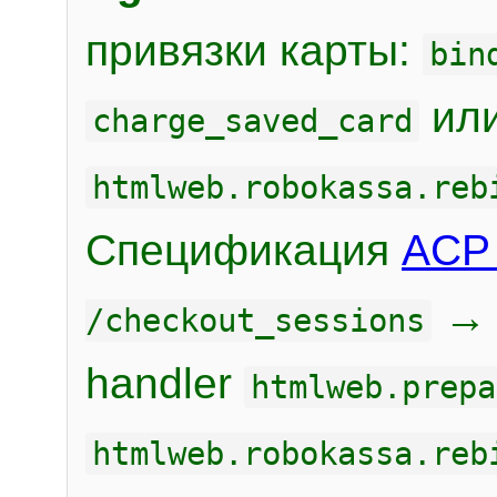
привязки карты:
bin
или
charge_saved_card
htmlweb.robokassa.reb
Спецификация
ACP 
/checkout_sessions
handler
htmlweb.prepa
htmlweb.robokassa.reb