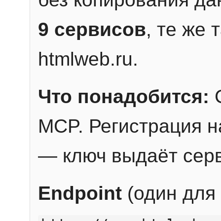
9 сервисов
, те же
htmlweb.ru.
Что понадобится:
C
MCP. Регистрация н
— ключ выдаёт сер
Endpoint
(один для 