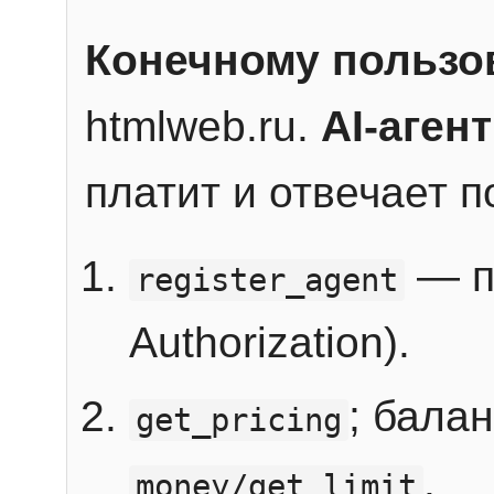
Конечному пользо
htmlweb.ru.
AI-агент
платит и отвечает 
— п
register_agent
Authorization).
; бала
get_pricing
.
money/get_limit