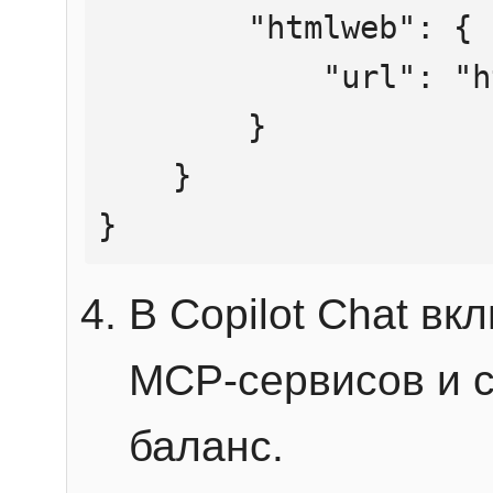
        "htmlweb": {

            "url": "https://mcp.htmlweb.ru/"

        }

    }

}
В Copilot Chat в
MCP-сервисов и 
баланс.