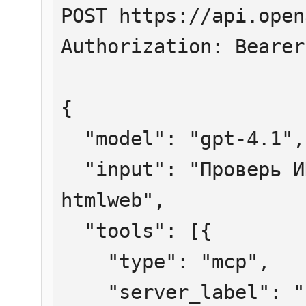
POST https://api.open
Authorization: Bearer
{

  "model": "gpt-4.1",

  "input": "Проверь ИНН 7707083893 через 
htmlweb",

  "tools": [{

    "type": "mcp",

    "server_label": "htmlweb",
