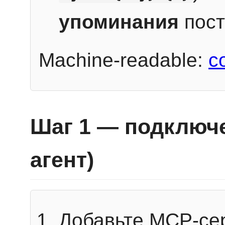
упоминания
пост
Machine-readable:
c
Шаг 1 — подключе
агент)
Добавьте MCP-се