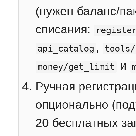
(нужен баланс/пак
списания:
registe
,
api_catalog
tools/
и
money/get_limit
Ручная регистра
опционально (под
20 бесплатных зап