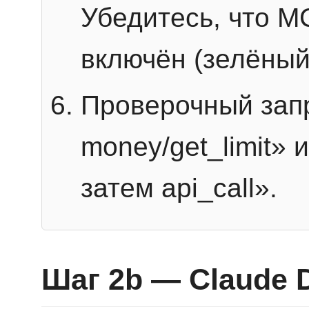
Убедитесь, что 
включён (зелёный
Проверочный запр
money/get_limit» 
затем api_call».
Шаг 2b — Claude 