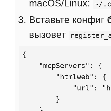
macOS/Linux:
~/.
Вставьте конфиг
вызовет
register_
{

    "mcpServers": {

        "htmlweb": {

            "url": "https://mcp.htmlweb.ru/"

        }

    }
