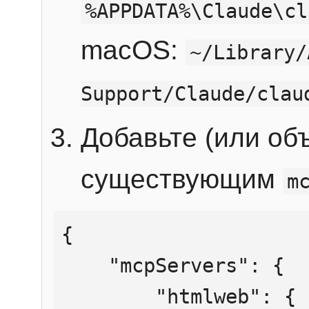
%APPDATA%\Claude\cl
macOS:
~/Library/
Support/Claude/clau
Добавьте (или об
существующим
m
{

    "mcpServers": {

        "htmlweb": {
