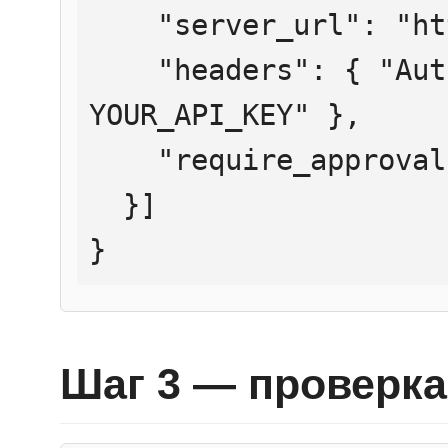
    "server_url": "https://mcp.htmlweb.ru/",

    "headers": { "Authorization": "Bearer 
YOUR_API_KEY" },

    "require_approval": "never"

  }]

}
Шаг 3 — проверка 