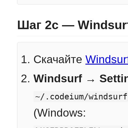
Шаг 2c — Windsur
Скачайте
Windsur
Windsurf → Sett
~/.codeium/windsurf
(Windows: