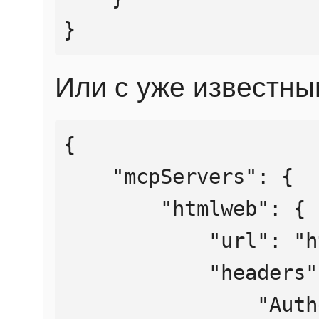
}
Или с уже известны
{

    "mcpServers": {

        "htmlweb": {

            "url": "https://mcp.htmlweb.ru/",

            "headers": {

                "Authorization": "Bearer 