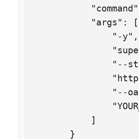
            "command": "npx",

            "args": [

                "-y",

                "supergateway",

                "--streamableHttp",

                "https://mcp.htmlweb.ru/",

                "--oauth2Bearer",

                "YOUR_API_KEY"

            ]

        }
