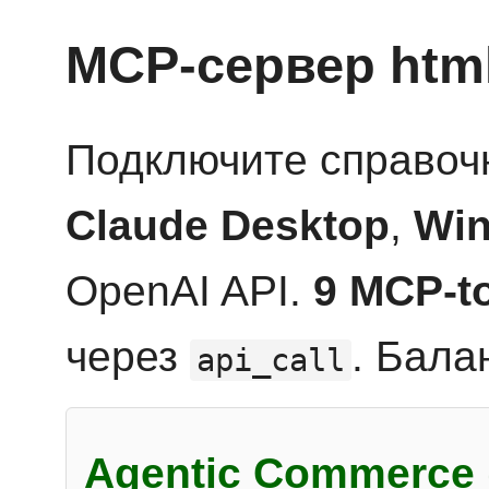
MCP-сервер htm
Подключите справоч
Claude Desktop
,
Win
OpenAI API.
9 MCP-t
через
. Бала
api_call
Agentic Commerce 