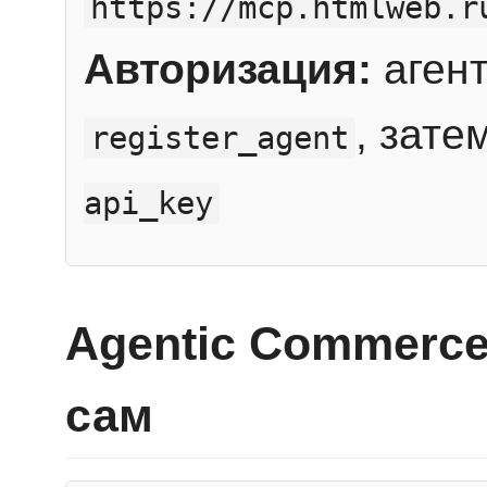
https://mcp.htmlweb.r
Авторизация:
агент
, зате
register_agent
api_key
Agentic Commerce
сам