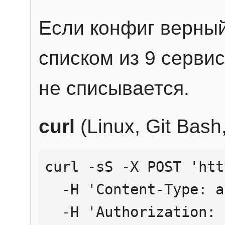
Если конфиг верный
списком из 9 сервис
не списывается.
curl
(Linux, Git Bas
curl -sS -X POST 'htt
  -H 'Content-Type: application/json' \

  -H 'Authorization: Bearer YOUR_API_KEY' \
