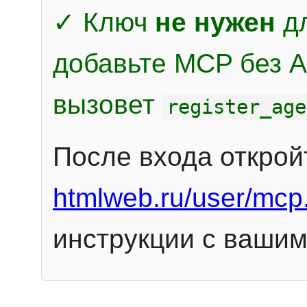
✓ Ключ
не нужен
дл
добавьте MCP без Au
вызовет
register_age
После входа открой
htmlweb.ru/user/mcp
инструкции с вашим