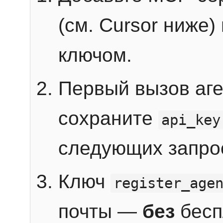
(см. Cursor ниже)
ключом.
Первый вызов аг
сохраните
api_key
следующих запро
Ключ
register_age
почты —
без
бесп