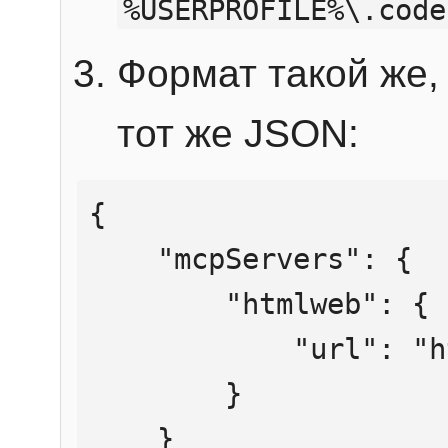
%USERPROFILE%\.code
Формат такой же, 
тот же JSON:
{

    "mcpServers": {

        "htmlweb": {

            "url": "https://mcp.htmlweb.ru/"

        }

    }
