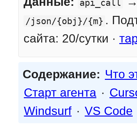
Данные:
→
api_call
. Под
/json/{obj}/{m}
сайта: 20/сутки ·
та
Содержание:
Что э
Старт агента
·
Curs
Windsurf
·
VS Code