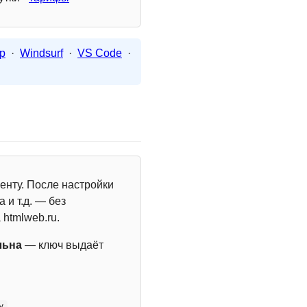
p
·
Windsurf
·
VS Code
·
енту. После настройки
 и т.д. — без
 htmlweb.ru.
льна
— ключ выдаёт
y