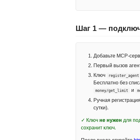
Шаг 1 — подключ
Добавьте MCP-сер
Первый вызов аген
Ключ
register_agent
Бесплатно без спи
и
money/get_limit
m
Ручная регистраци
сутки).
✓ Ключ
не нужен
для под
сохранит ключ.