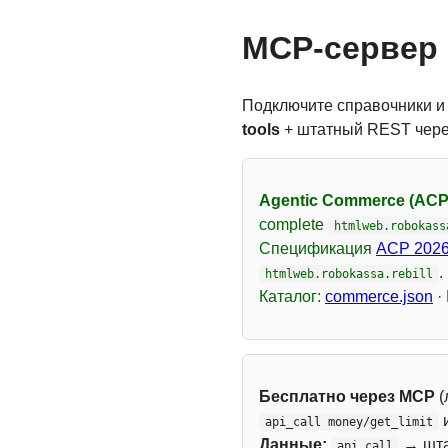
MCP-сервер 
Подключите справочники и
tools
+ штатный REST чер
Agentic Commerce (ACP
complete
htmlweb.robokass
Спецификация
ACP 2026
.
htmlweb.robokassa.rebill
Каталог:
commerce.json
·
Бесплатно через MCP
(
api_call money/get_limit
Данные:
→ шт
api_call