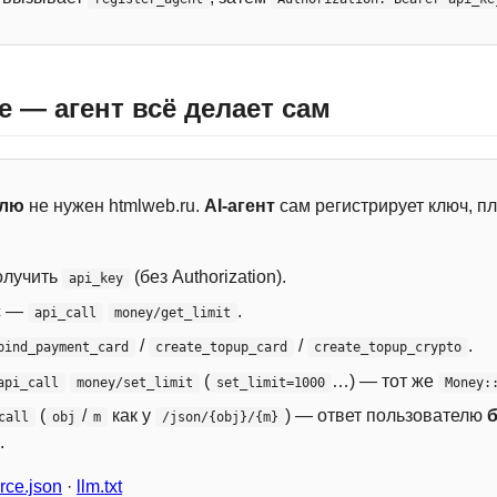
e — агент всё делает сам
елю
не нужен htmlweb.ru.
AI-агент
сам регистрирует ключ, пл
лучить
(без Authorization).
api_key
с —
.
api_call
money/get_limit
/
/
.
bind_payment_card
create_topup_card
create_topup_crypto
(
…) — тот же
api_call
money/set_limit
set_limit=1000
Money:
(
/
как у
) — ответ пользователю
call
obj
m
/json/{obj}/{m}
.
ce.json
·
llm.txt