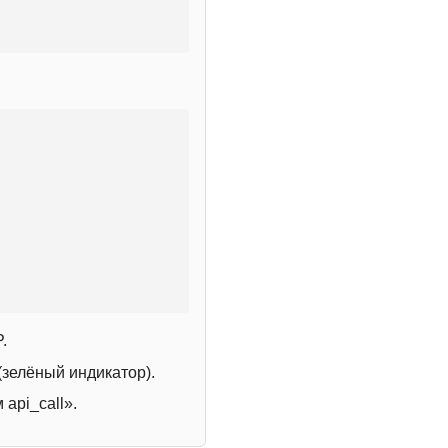
.
зелёный индикатор).
 api_call».