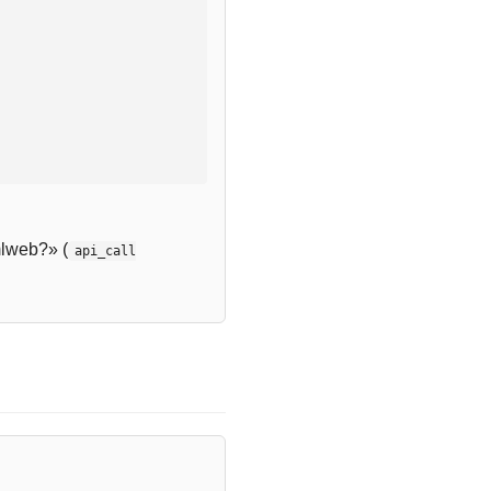
lweb?» (
api_call