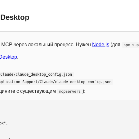
 Desktop
 с MCP через локальный процесс. Нужен
Node.js
(для
npx sup
Desktop
.
\Claude\claude_desktop_config.json
pplication Support/Claude/claude_desktop_config.json
едините с существующим
):
mcpServers