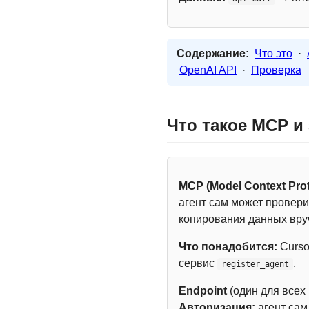
Содержание:
Что это
·
OpenAI API
·
Проверка
Что такое MCP и
MCP (Model Context Prot
агент сам может провери
копирования данных вру
Что понадобится:
Curso
сервис
.
register_agent
Endpoint
(один для всех
Авторизация:
агент са