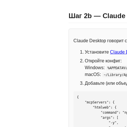
Шаг 2b — Claude
Claude Desktop говорит
Установите
Claude 
Откройте конфиг:
Windows:
%APPDATA%
macOS:
~/Library/A
Добавьте (или объ
{

    "mcpServers": {

        "htmlweb": {

            "command": "npx",

            "args": [

                "-y",
