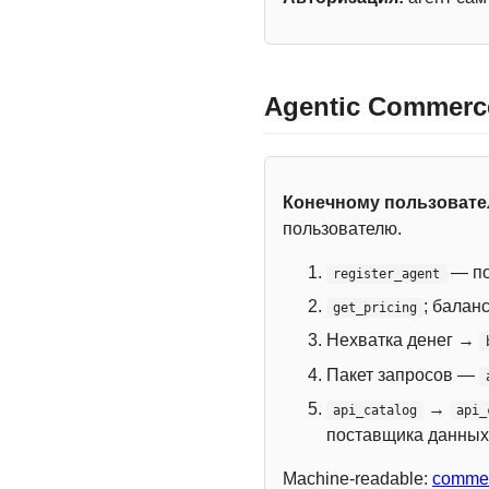
Agentic Commerc
Конечному пользоват
пользователю.
— по
register_agent
; балан
get_pricing
Нехватка денег →
Пакет запросов —
→
api_catalog
api_
поставщика данных
Machine-readable:
commer