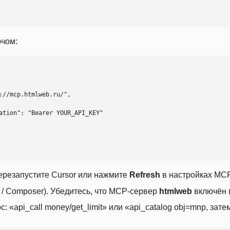
ючом:
ерезапустите Cursor или нажмите
Refresh
в настройках MCP
t / Composer). Убедитесь, что MCP-сервер
htmlweb
включён (
 «api_call money/get_limit» или «api_catalog obj=mnp, затем