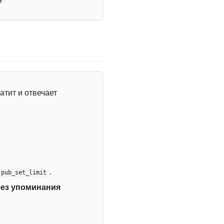
атит и отвечает
.
:pub_set_limit
без упоминания