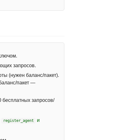
 ключом.
ющих запросов.
ты (нужен баланс/пакет).
 баланс/пакет —
 бесплатных запросов/
т
и
register_agent