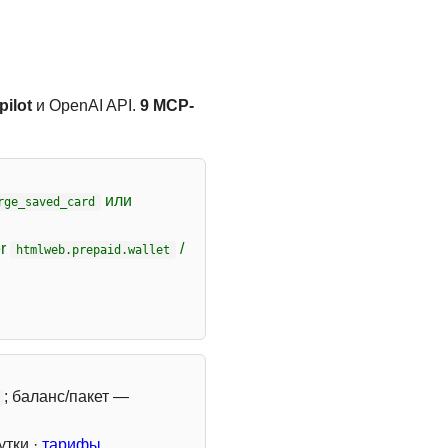
ilot
и OpenAI API.
9 MCP-
или
rge_saved_card
er
/
htmlweb.prepaid.wallet
; баланс/пакет —
утки ·
тарифы