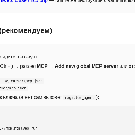
mlweb.ru/user/mcp.php
— там те же инструкции с вашим ключ
 (рекомендуем)
ойдите в аккаунт.
Ctrl+,) → раздел
MCP
→
Add new global MCP server
или от
ILE%\.cursor\mcp.json
rsor/mcp.json
з ключа
(агент сам вызовет
):
register_agent