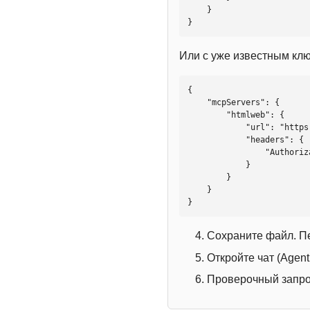
    }

}
Или с уже известным кл
{

    "mcpServers": {

        "htmlweb": {

            "url": "https://mcp.htmlweb.ru/",

            "headers": {

                "Authorization": "Bearer YOUR_API_KEY"

            }

        }

    }

}
Сохраните файл. П
Откройте чат (Agen
Проверочный запрос: