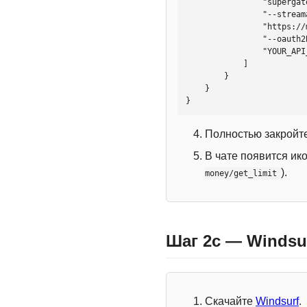
                "supergateway",

                "--streamableHttp",

                "https://mcp.htmlweb.ru/",

                "--oauth2Bearer",

                "YOUR_API_KEY"

            ]

        }

    }

}
Полностью закройте
В чате появится ик
).
money/get_limit
Шаг 2c — Windsu
Скачайте
Windsurf
.