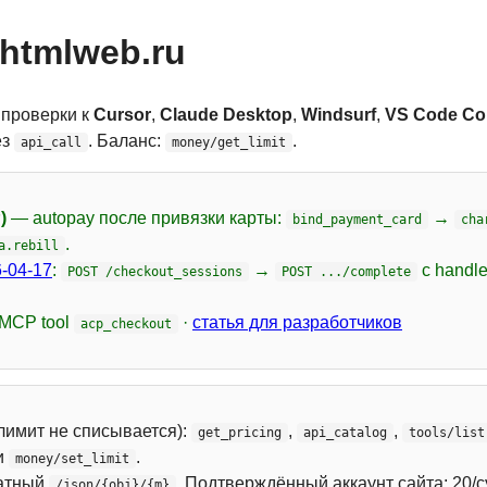
htmlweb.ru
 проверки к
Cursor
,
Claude Desktop
,
Windsurf
,
VS Code Cop
ез
. Баланс:
.
api_call
money/get_limit
)
— autopay после привязки карты:
→
bind_payment_card
cha
.
a.rebill
-04-17
:
→
с handl
POST /checkout_sessions
POST .../complete
 MCP tool
·
статья для разработчиков
acp_checkout
лимит не списывается):
,
,
get_pricing
api_catalog
tools/list
и
.
money/set_limit
атный
. Подтверждённый аккаунт сайта: 20/с
/json/{obj}/{m}