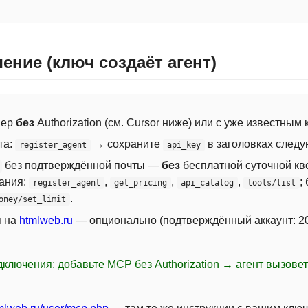
ение (ключ создаёт агент)
вер
без
Authorization (см. Cursor ниже) или с уже известным
та:
→ сохраните
в заголовках следу
register_agent
api_key
без подтверждённой почты —
без
бесплатной суточной кво
сания:
,
,
,
;
register_agent
get_pricing
api_catalog
tools/list
.
oney/set_limit
я на
htmlweb.ru
— опционально (подтверждённый аккаунт: 20
ключения: добавьте MCP без Authorization → агент вызове