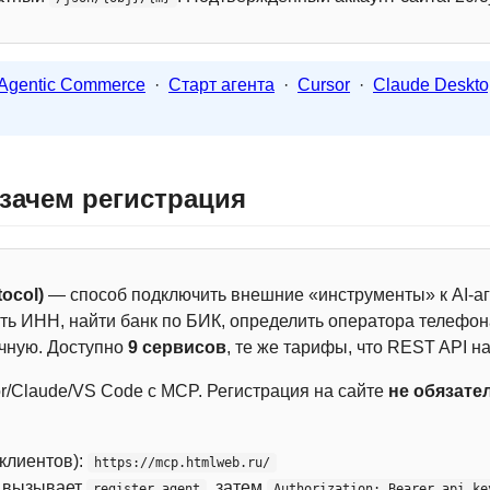
Agentic Commerce
·
Старт агента
·
Cursor
·
Claude Deskto
 зачем регистрация
ocol)
— способ подключить внешние «инструменты» к AI-аг
ть ИНН, найти банк по БИК, определить оператора телефона
чную. Доступно
9 сервисов
, те же тарифы, что REST API на
r/Claude/VS Code с MCP. Регистрация на сайте
не обязате
 клиентов):
https://mcp.htmlweb.ru/
м вызывает
, затем
register_agent
Authorization: Bearer api_ke