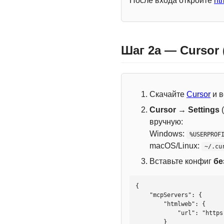
После входа откройте
ht
Шаг 2a — Cursor
Скачайте
Cursor
и в
Cursor → Settings
(
вручную:
Windows:
%USERPROF
macOS/Linux:
~/.cu
Вставьте конфиг
бе
{

    "mcpServers": {

        "htmlweb": {

            "url": "https://mcp.htmlweb.ru/"

        }
