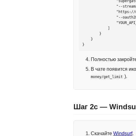
                "supergateway",

                "--streamableHttp",

                "https://mcp.htmlweb.ru/",

                "--oauth2Bearer",

                "YOUR_API_KEY"

            ]

        }

    }

}
Полностью закройте
В чате появится ик
).
money/get_limit
Шаг 2c — Windsu
Скачайте
Windsurf
.