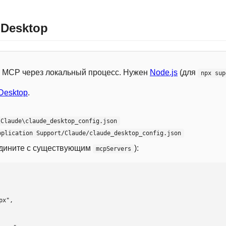
 Desktop
 с MCP через локальный процесс. Нужен
Node.js
(для
npx sup
Desktop
.
\Claude\claude_desktop_config.json
pplication Support/Claude/claude_desktop_config.json
едините с существующим
):
mcpServers