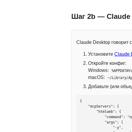
Шаг 2b — Claude
Claude Desktop говорит
Установите
Claude 
Откройте конфиг:
Windows:
%APPDATA%
macOS:
~/Library/A
Добавьте (или объ
{

    "mcpServers": {

        "htmlweb": {

            "command": "npx",

            "args": [

                "-y",
