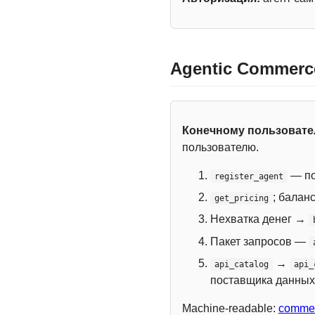
Agentic Commerc
Конечному пользоват
пользователю.
— по
register_agent
; балан
get_pricing
Нехватка денег →
Пакет запросов —
→
api_catalog
api_
поставщика данных
Machine-readable:
commer