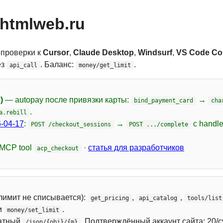
htmlweb.ru
 проверки к
Cursor
,
Claude Desktop
,
Windsurf
,
VS Code Cop
ез
. Баланс:
.
api_call
money/get_limit
)
— autopay после привязки карты:
→
bind_payment_card
cha
.
a.rebill
-04-17
:
→
с handl
POST /checkout_sessions
POST .../complete
 MCP tool
·
статья для разработчиков
acp_checkout
лимит не списывается):
,
,
get_pricing
api_catalog
tools/list
и
.
money/set_limit
атный
. Подтверждённый аккаунт сайта: 20/с
/json/{obj}/{m}