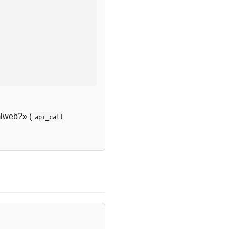
lweb?» (
api_call