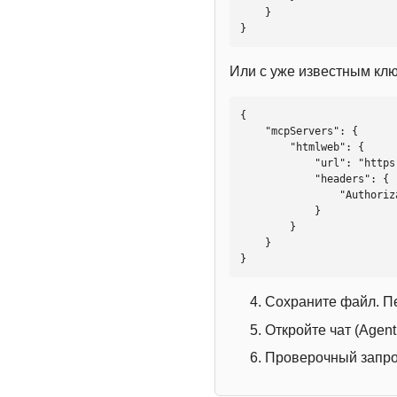
    }

}
Или с уже известным кл
{

    "mcpServers": {

        "htmlweb": {

            "url": "https://mcp.htmlweb.ru/",

            "headers": {

                "Authorization": "Bearer YOUR_API_KEY"

            }

        }

    }

}
Сохраните файл. П
Откройте чат (Agen
Проверочный запрос: