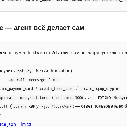
e — агент всё делает сам
елю
не нужен htmlweb.ru.
AI-агент
сам регистрирует ключ, пл
лучить
(без Authorization).
api_key
с —
.
api_call
money/get_limit
/
/
.
bind_payment_card
create_topup_card
create_topup_crypto
(
…) — тот же
api_call
money/set_limit
set_limit=1000
Money:
(
/
как у
) — ответ пользователю
call
obj
m
/json/{obj}/{m}
.
ce.json
·
llm.txt