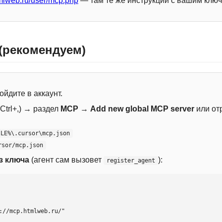
mlweb.ru/user/mcp.php
— там те же инструкции с вашим ключ
 (рекомендуем)
ойдите в аккаунт.
Ctrl+,) → раздел
MCP
→
Add new global MCP server
или от
ILE%\.cursor\mcp.json
rsor/mcp.json
з ключа
(агент сам вызовет
):
register_agent