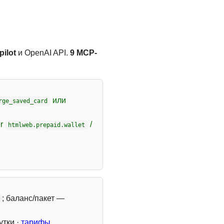
ilot
и OpenAI API.
9 MCP-
или
rge_saved_card
er
/
htmlweb.prepaid.wallet
; баланс/пакет —
утки ·
тарифы