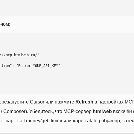
ючом:
ерезапустите Cursor или нажмите
Refresh
в настройках MCP
t / Composer). Убедитесь, что MCP-сервер
htmlweb
включён (
 «api_call money/get_limit» или «api_catalog obj=mnp, затем