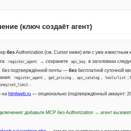
ение (ключ создаёт агент)
вер
без
Authorization (см. Cursor ниже) или с уже известным
та:
→ сохраните
в заголовках следу
register_agent
api_key
без подтверждённой почты —
без
бесплатной суточной кво
сания:
,
,
,
;
register_agent
get_pricing
api_catalog
tools/list
.
oney/set_limit
я на
htmlweb.ru
— опционально (подтверждённый аккаунт: 20
ключения: добавьте MCP без Authorization → агент вызове