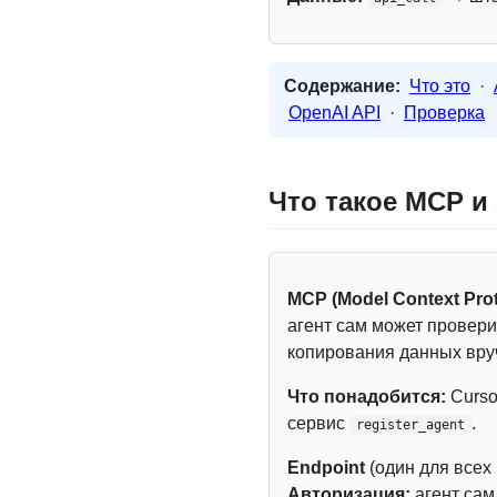
Содержание:
Что это
·
OpenAI API
·
Проверка
Что такое MCP и
MCP (Model Context Prot
агент сам может провери
копирования данных вру
Что понадобится:
Curso
сервис
.
register_agent
Endpoint
(один для всех
Авторизация:
агент са