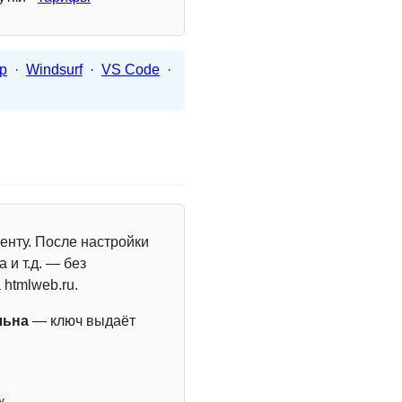
p
·
Windsurf
·
VS Code
·
енту. После настройки
 и т.д. — без
 htmlweb.ru.
льна
— ключ выдаёт
y