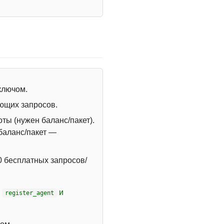
 ключом.
ющих запросов.
ты (нужен баланс/пакет).
 баланс/пакет —
 бесплатных запросов/
т
и
register_agent