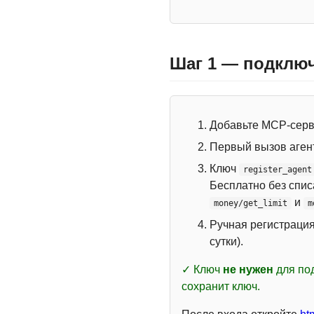
Шаг 1 — подключ
Добавьте MCP-сер
Первый вызов аген
Ключ
register_agent
Бесплатно без спи
и
money/get_limit
m
Ручная регистраци
сутки).
✓ Ключ
не нужен
для под
сохранит ключ.