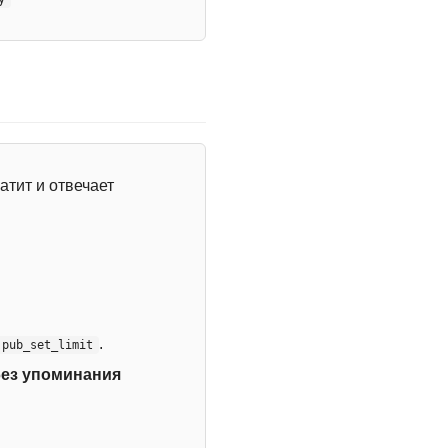
атит и отвечает
.
:pub_set_limit
без упоминания