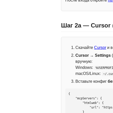
После входа откройте
ht
Шаг 2a — Cursor
Скачайте
Cursor
и в
Cursor → Settings
(
вручную:
Windows:
%USERPROF
macOS/Linux:
~/.cu
Вставьте конфиг
бе
{

    "mcpServers": {

        "htmlweb": {

            "url": "https://mcp.htmlweb.ru/"

        }
