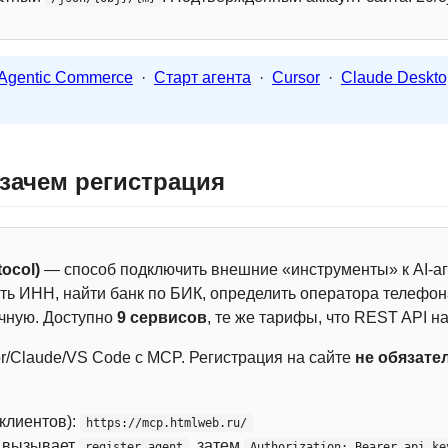
Agentic Commerce
·
Старт агента
·
Cursor
·
Claude Deskto
 зачем регистрация
ocol)
— способ подключить внешние «инструменты» к AI-аг
ть ИНН, найти банк по БИК, определить оператора телефона
чную. Доступно
9 сервисов
, те же тарифы, что REST API на
r/Claude/VS Code с MCP. Регистрация на сайте
не обязате
 клиентов):
https://mcp.htmlweb.ru/
м вызывает
, затем
register_agent
Authorization: Bearer api_ke