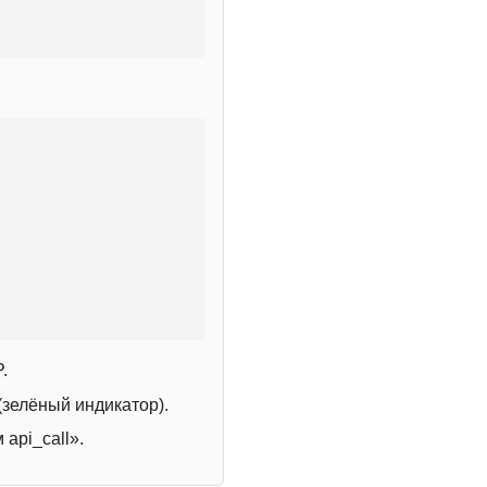
.
зелёный индикатор).
 api_call».