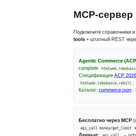
MCP-сервер 
Подключите справочники и
tools
+ штатный REST чер
Agentic Commerce (ACP
complete
htmlweb.robokass
Спецификация
ACP 2026
.
htmlweb.robokassa.rebill
Каталог:
commerce.json
·
Бесплатно через MCP
(
api_call money/get_limit
Данные:
→ шт
api_call