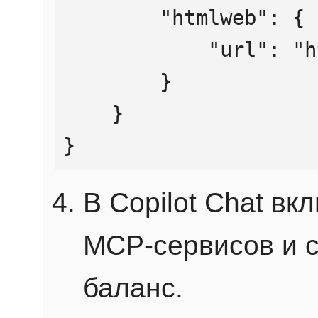
        "htmlweb": {

            "url": "https://mcp.htmlweb.ru/"

        }

    }

}
В Copilot Chat в
MCP-сервисов и 
баланс.