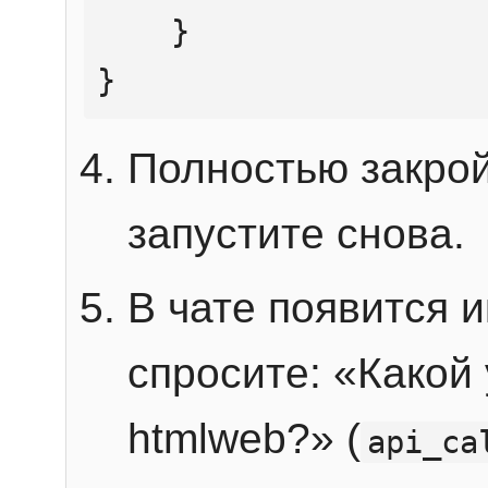
    }

}
Полностью закрой
запустите снова.
В чате появится 
спросите: «Какой
htmlweb?» (
api_ca