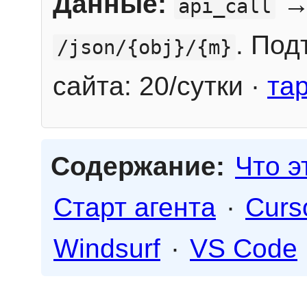
Данные:
→
api_call
. Под
/json/{obj}/{m}
сайта: 20/сутки ·
та
Содержание:
Что э
Старт агента
·
Curs
Windsurf
·
VS Code