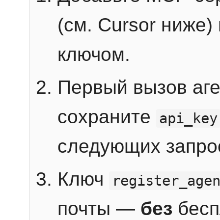
(см. Cursor ниже)
ключом.
Первый вызов аг
сохраните
api_key
следующих запро
Ключ
register_age
почты —
без
бесп