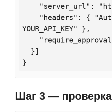
    "server_url": "https://mcp.htmlweb.ru/",

    "headers": { "Authorization": "Bearer 
YOUR_API_KEY" },

    "require_approval": "never"

  }]

}
Шаг 3 — проверка 