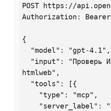
POST https://api.open
Authorization: Bearer
{

  "model": "gpt-4.1",

  "input": "Проверь ИНН 7707083893 через 
htmlweb",

  "tools": [{

    "type": "mcp",

    "server_label": "htmlweb",
