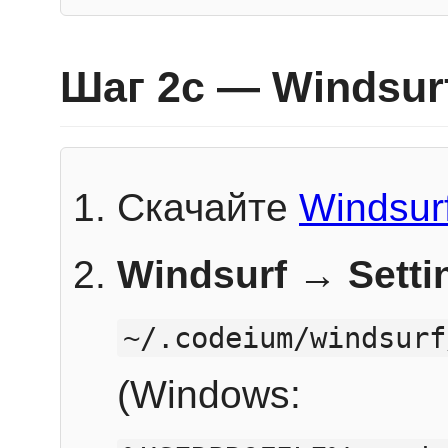
Шаг 2c — Windsur
Скачайте
Windsur
Windsurf → Sett
~/.codeium/windsurf
(Windows: