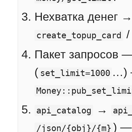
Нехватка денег 
create_topup_card
Пакет запросов 
(
…) 
set_limit=1000
Money::pub_set_limi
→
api_catalog
api
) —
/json/{obj}/{m}