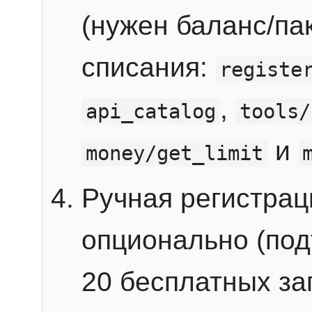
(нужен баланс/пак
списания:
registe
,
api_catalog
tools/
и
money/get_limit
Ручная регистра
опционально (под
20 бесплатных зап