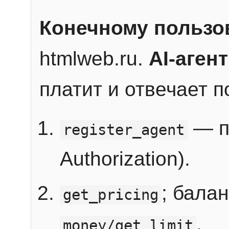
Конечному пользо
htmlweb.ru.
AI-агент
платит и отвечает 
— п
register_agent
Authorization).
; бала
get_pricing
.
money/get_limit