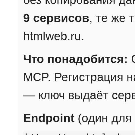
9 сервисов
, те же
htmlweb.ru.
Что понадобится:
C
MCP. Регистрация н
— ключ выдаёт сер
Endpoint
(один для 