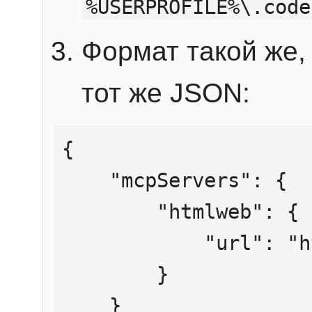
%USERPROFILE%\.code
Формат такой же, 
тот же JSON:
{

    "mcpServers": {

        "htmlweb": {

            "url": "https://mcp.htmlweb.ru/"

        }

    }
