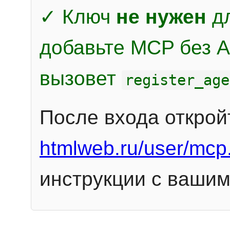
✓ Ключ
не нужен
дл
добавьте MCP без Au
вызовет
register_age
После входа открой
htmlweb.ru/user/mcp
инструкции с вашим