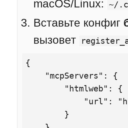
macOS/Linux:
~/.
Вставьте конфиг
вызовет
register_
{

    "mcpServers": {

        "htmlweb": {

            "url": "https://mcp.htmlweb.ru/"

        }

    }
