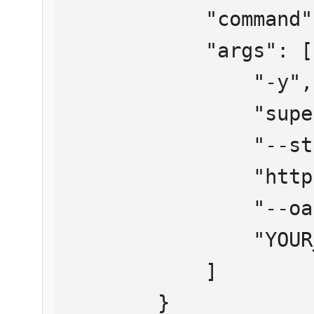
            "command": "npx",

            "args": [

                "-y",

                "supergateway",

                "--streamableHttp",

                "https://mcp.htmlweb.ru/",

                "--oauth2Bearer",

                "YOUR_API_KEY"

            ]

        }
