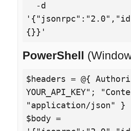
  -d 
'{"jsonrpc":"2.0","id
{}}'
PowerShell
(Window
$headers = @{ Authori
YOUR_API_KEY"; "Conte
"application/json" }

$body = 