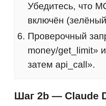
Убедитесь, что 
включён (зелёный
Проверочный запр
money/get_limit» 
затем api_call».
Шаг 2b — Claude 