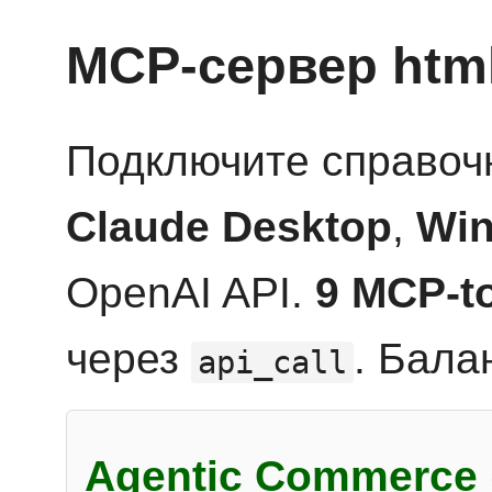
MCP-сервер htm
Подключите справоч
Claude Desktop
,
Win
OpenAI API.
9 MCP-t
через
. Бала
api_call
Agentic Commerce 