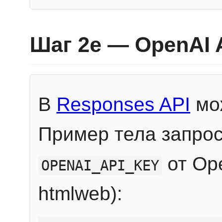
Шаг 2e — OpenAI 
В
Responses API
мож
Пример тела запрос
от Ope
OPENAI_API_KEY
htmlweb):