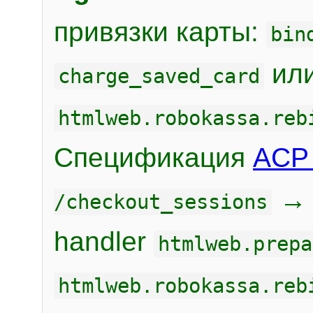
привязки карты:
bin
или
charge_saved_card
htmlweb.robokassa.reb
Спецификация
ACP 
/checkout_sessions
handler
htmlweb.prepa
htmlweb.robokassa.reb