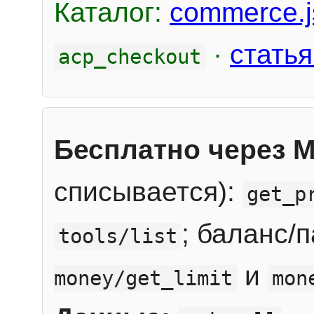
Каталог:
commerce.j
·
статья
acp_checkout
Бесплатно через 
списывается):
get_p
; баланс/
tools/list
и
money/get_limit
mon