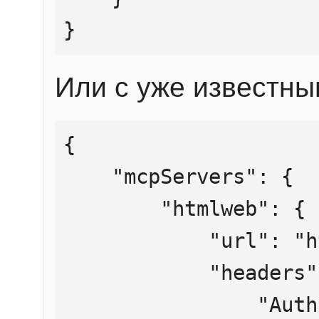
}
Или с уже известны
{

    "mcpServers": {

        "htmlweb": {

            "url": "https://mcp.htmlweb.ru/",

            "headers": {

                "Authorization": "Bearer 