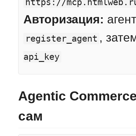
https://mcp.htmlweb.r
Авторизация:
агент
, зате
register_agent
api_key
Agentic Commerce
сам