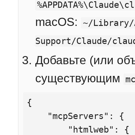
%APPDATA%\Claude\cl
macOS:
~/Library/
Support/Claude/clau
Добавьте (или об
существующим
m
{

    "mcpServers": {

        "htmlweb": {
