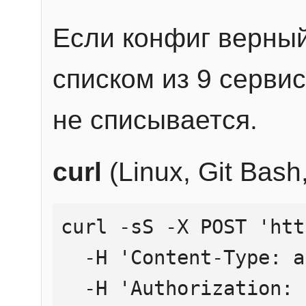
Если конфиг верный
списком из 9 сервис
не списывается.
curl
(Linux, Git Bas
curl -sS -X POST 'htt
  -H 'Content-Type: application/json' \

  -H 'Authorization: Bearer YOUR_API_KEY' \
