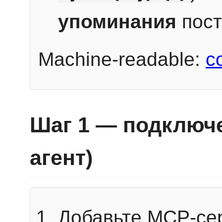
упоминания
пост
Machine-readable:
c
Шаг 1 — подключе
агент)
Добавьте MCP-се