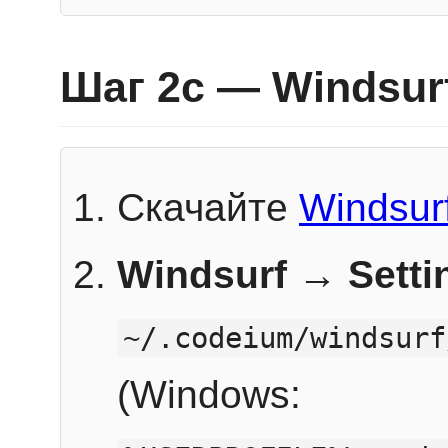
Шаг 2c — Windsur
Скачайте
Windsur
Windsurf → Sett
~/.codeium/windsurf
(Windows: