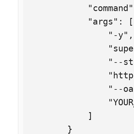
            "command": "npx",

            "args": [

                "-y",

                "supergateway",

                "--streamableHttp",

                "https://mcp.htmlweb.ru/",

                "--oauth2Bearer",

                "YOUR_API_KEY"

            ]

        }
