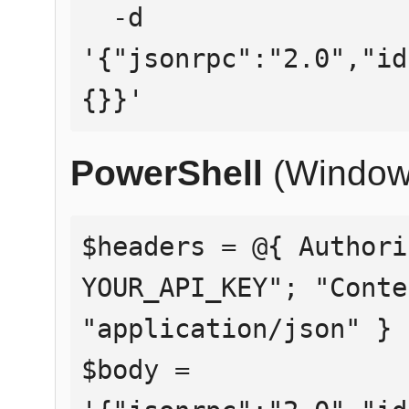
  -d 
'{"jsonrpc":"2.0","id
{}}'
PowerShell
(Window
$headers = @{ Authori
YOUR_API_KEY"; "Conte
"application/json" }

$body = 