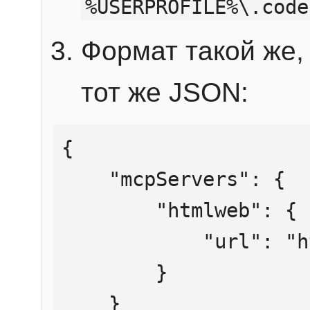
%USERPROFILE%\.code
Формат такой же, 
тот же JSON:
{

    "mcpServers": {

        "htmlweb": {

            "url": "https://mcp.htmlweb.ru/"

        }

    }
