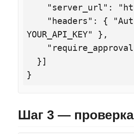
    "server_url": "https://mcp.htmlweb.ru/",

    "headers": { "Authorization": "Bearer 
YOUR_API_KEY" },

    "require_approval": "never"

  }]

}
Шаг 3 — проверка 