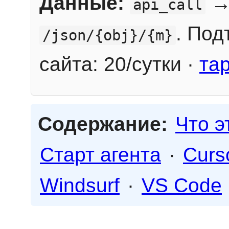
Данные:
→
api_call
. Под
/json/{obj}/{m}
сайта: 20/сутки ·
та
Содержание:
Что э
Старт агента
·
Curs
Windsurf
·
VS Code