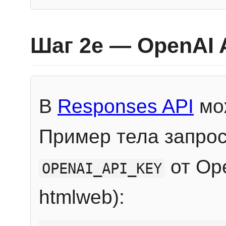
Шаг 2e — OpenAI 
В
Responses API
мож
Пример тела запрос
от Ope
OPENAI_API_KEY
htmlweb):