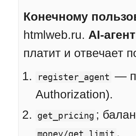
Конечному пользо
htmlweb.ru.
AI-агент
платит и отвечает 
— п
register_agent
Authorization).
; бала
get_pricing
.
money/get_limit