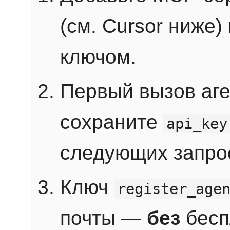
(см. Cursor ниже)
ключом.
Первый вызов аг
сохраните
api_key
следующих запро
Ключ
register_age
почты —
без
бесп