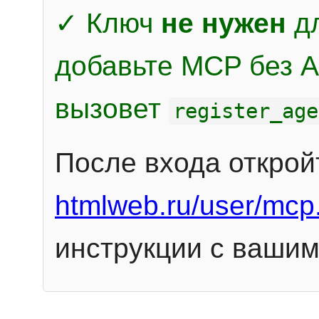
✓ Ключ
не нужен
дл
добавьте MCP без Au
вызовет
register_age
После входа открой
htmlweb.ru/user/mcp
инструкции с вашим