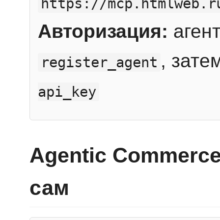
https://mcp.htmlweb.r
Авторизация:
агент
, зате
register_agent
api_key
Agentic Commerce
сам