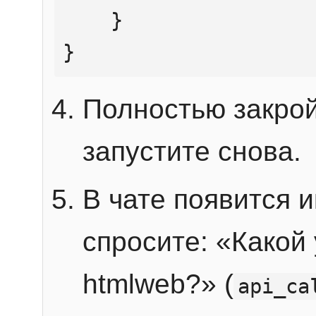
    }

}
Полностью закрой
запустите снова.
В чате появится 
спросите: «Какой
htmlweb?» (
api_ca