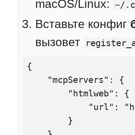
macOS/Linux:
~/.
Вставьте конфиг
вызовет
register_
{

    "mcpServers": {

        "htmlweb": {

            "url": "https://mcp.htmlweb.ru/"

        }

    }
