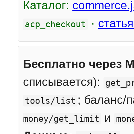
Каталог:
commerce.j
·
статья
acp_checkout
Бесплатно через 
списывается):
get_p
; баланс/
tools/list
и
money/get_limit
mon