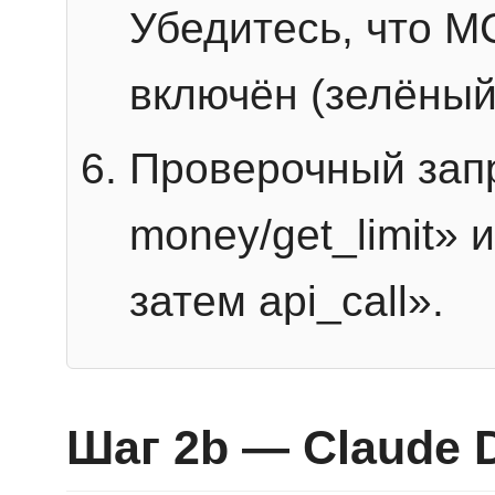
Убедитесь, что 
включён (зелёный
Проверочный запр
money/get_limit» 
затем api_call».
Шаг 2b — Claude 