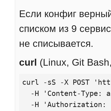
Если конфиг верный
списком из 9 сервис
не списывается.
curl
(Linux, Git Bas
curl -sS -X POST 'htt
  -H 'Content-Type: application/json' \

  -H 'Authorization: Bearer YOUR_API_KEY' \
