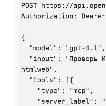
POST https://api.open
Authorization: Bearer
{

  "model": "gpt-4.1",

  "input": "Проверь ИНН 7707083893 через 
htmlweb",

  "tools": [{

    "type": "mcp",

    "server_label": "htmlweb",
