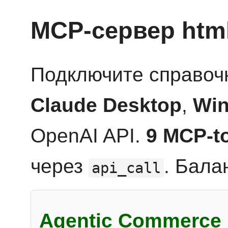
MCP-сервер htm
Подключите справоч
Claude Desktop
,
Win
OpenAI API.
9 MCP-t
через
. Бала
api_call
Agentic Commerce 