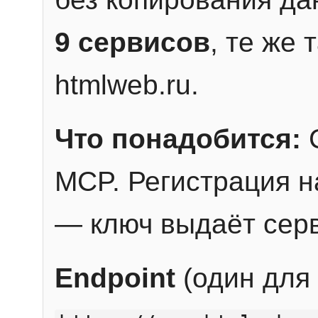
9 сервисов
, те же
htmlweb.ru.
Что понадобится:
C
MCP. Регистрация н
— ключ выдаёт сер
Endpoint
(один для 