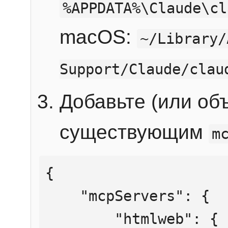
%APPDATA%\Claude\cl
macOS:
~/Library/
Support/Claude/clau
Добавьте (или об
существующим
m
{

    "mcpServers": {

        "htmlweb": {
