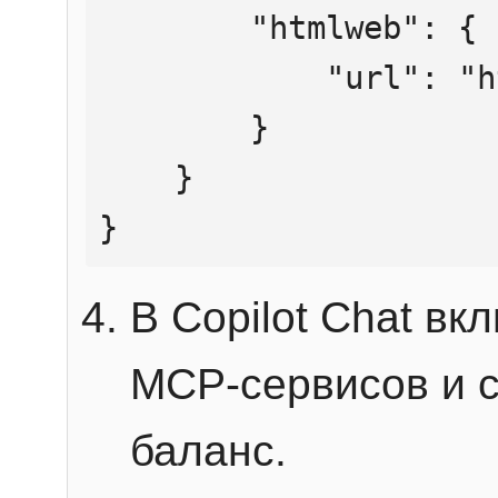
        "htmlweb": {

            "url": "https://mcp.htmlweb.ru/"

        }

    }

}
В Copilot Chat в
MCP-сервисов и 
баланс.