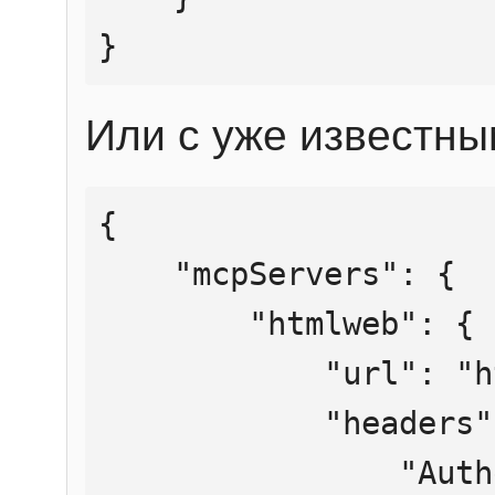
}
Или с уже известны
{

    "mcpServers": {

        "htmlweb": {

            "url": "https://mcp.htmlweb.ru/",

            "headers": {

                "Authorization": "Bearer 