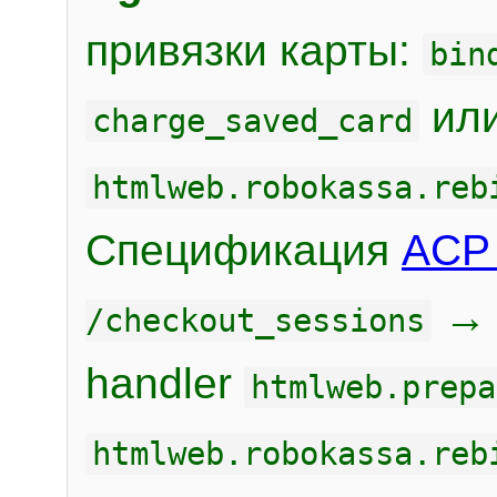
привязки карты:
bin
или
charge_saved_card
htmlweb.robokassa.reb
Спецификация
ACP 
/checkout_sessions
handler
htmlweb.prepa
htmlweb.robokassa.reb