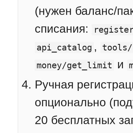
(нужен баланс/пак
списания:
registe
,
api_catalog
tools/
и
money/get_limit
Ручная регистра
опционально (под
20 бесплатных зап