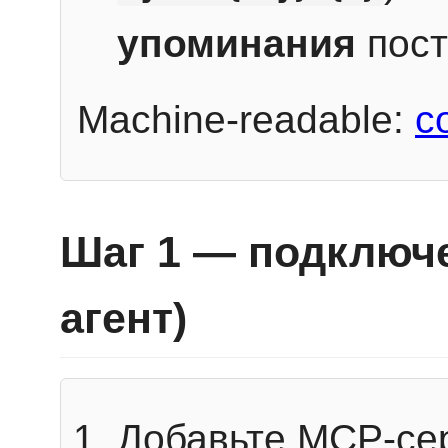
упоминания
пост
Machine-readable:
c
Шаг 1 — подключе
агент)
Добавьте MCP-се