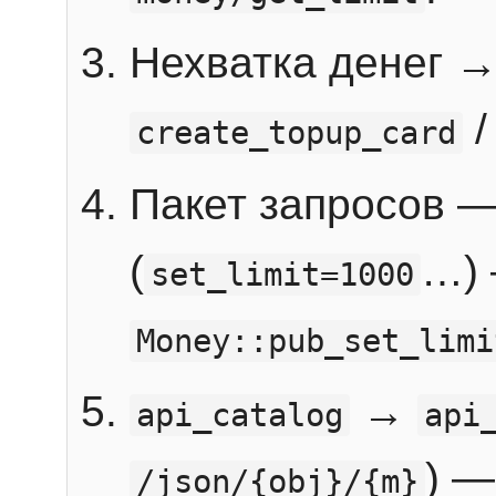
Нехватка денег 
create_topup_card
Пакет запросов 
(
…) 
set_limit=1000
Money::pub_set_limi
→
api_catalog
api
) —
/json/{obj}/{m}