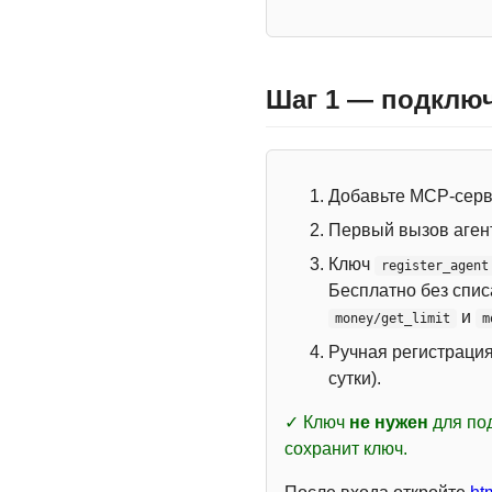
Шаг 1 — подключ
Добавьте MCP-сер
Первый вызов аген
Ключ
register_agent
Бесплатно без спи
и
money/get_limit
m
Ручная регистраци
сутки).
✓ Ключ
не нужен
для под
сохранит ключ.