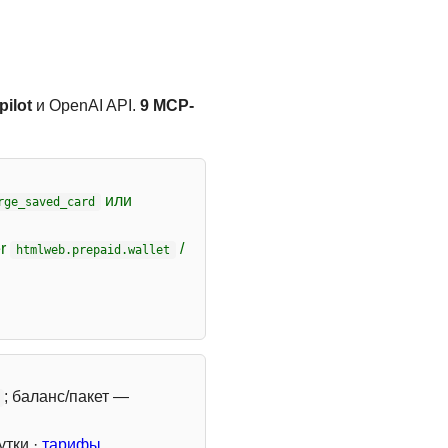
ilot
и OpenAI API.
9 MCP-
или
rge_saved_card
er
/
htmlweb.prepaid.wallet
; баланс/пакет —
утки ·
тарифы