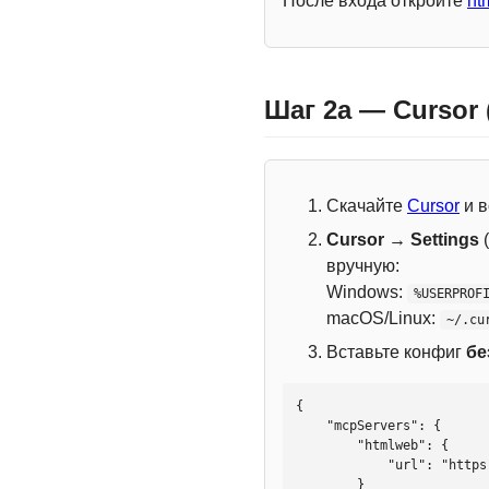
После входа откройте
ht
Шаг 2a — Cursor
Скачайте
Cursor
и в
Cursor → Settings
(
вручную:
Windows:
%USERPROF
macOS/Linux:
~/.cu
Вставьте конфиг
бе
{

    "mcpServers": {

        "htmlweb": {

            "url": "https://mcp.htmlweb.ru/"

        }
