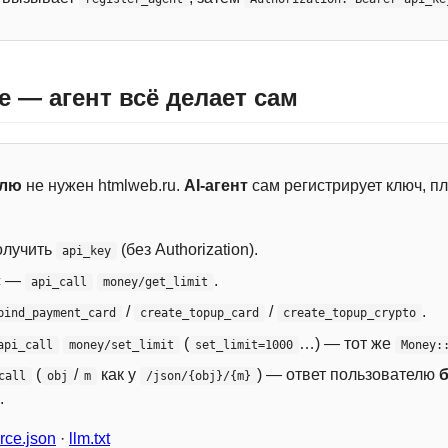
e — агент всё делает сам
елю
не нужен htmlweb.ru.
AI-агент
сам регистрирует ключ, пл
лучить
(без Authorization).
api_key
с —
.
api_call
money/get_limit
/
/
.
bind_payment_card
create_topup_card
create_topup_crypto
(
…) — тот же
api_call
money/set_limit
set_limit=1000
Money:
(
/
как у
) — ответ пользователю
call
obj
m
/json/{obj}/{m}
.
ce.json
·
llm.txt