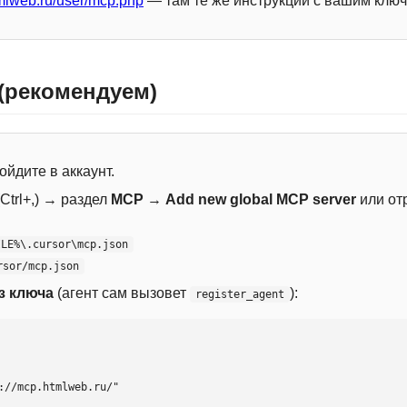
mlweb.ru/user/mcp.php
— там те же инструкции с вашим ключ
 (рекомендуем)
ойдите в аккаунт.
Ctrl+,) → раздел
MCP
→
Add new global MCP server
или от
ILE%\.cursor\mcp.json
rsor/mcp.json
з ключа
(агент сам вызовет
):
register_agent