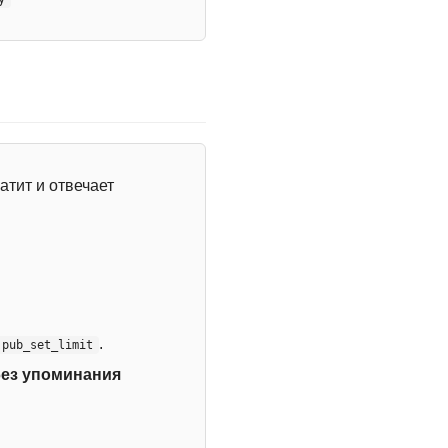
атит и отвечает
.
:pub_set_limit
без упоминания