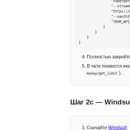
                "supergateway",

                "--streamableHttp",

                "https://mcp.htmlweb.ru/",

                "--oauth2Bearer",

                "YOUR_API_KEY"

            ]

        }

    }

}
Полностью закройте
В чате появится ик
).
money/get_limit
Шаг 2c — Windsu
Скачайте
Windsurf
.