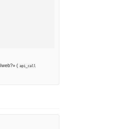
lweb?» (
api_call