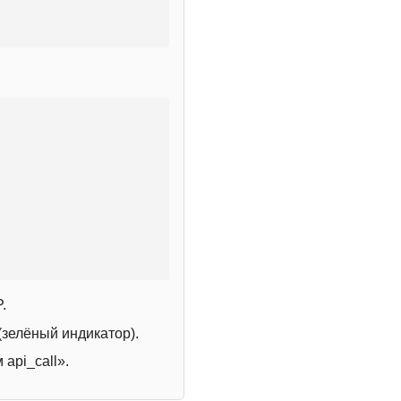
.
зелёный индикатор).
 api_call».