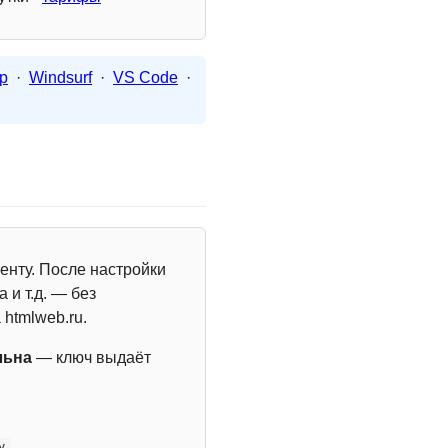
p
·
Windsurf
·
VS Code
·
енту. После настройки
 и т.д. — без
 htmlweb.ru.
льна
— ключ выдаёт
y