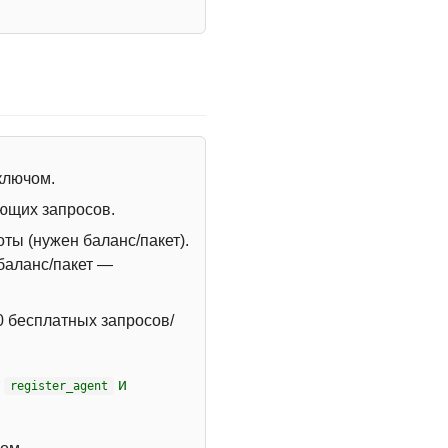
 ключом.
ющих запросов.
ты (нужен баланс/пакет).
 баланс/пакет —
 бесплатных запросов/
т
и
register_agent