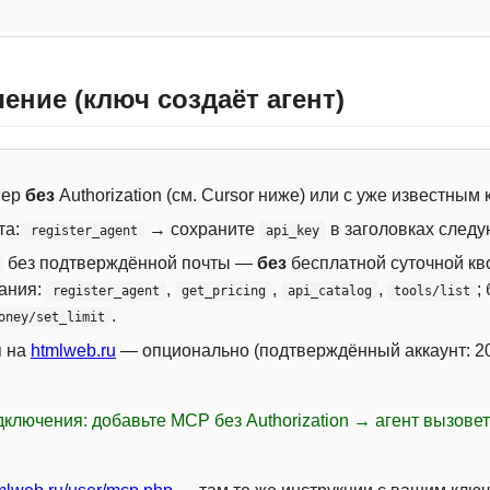
ение (ключ создаёт агент)
вер
без
Authorization (см. Cursor ниже) или с уже известным
та:
→ сохраните
в заголовках следу
register_agent
api_key
без подтверждённой почты —
без
бесплатной суточной кво
сания:
,
,
,
;
register_agent
get_pricing
api_catalog
tools/list
.
oney/set_limit
я на
htmlweb.ru
— опционально (подтверждённый аккаунт: 20
ключения: добавьте MCP без Authorization → агент вызове