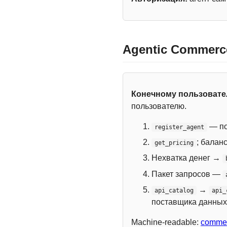
Agentic Commerc
Конечному пользоват
пользователю.
— по
register_agent
; балан
get_pricing
Нехватка денег →
Пакет запросов —
→
api_catalog
api_
поставщика данных
Machine-readable:
commer