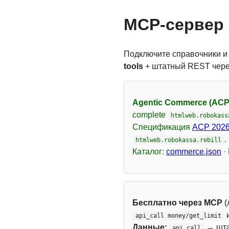
MCP-сервер 
Подключите справочники и
tools
+ штатный REST чер
Agentic Commerce (ACP
complete
htmlweb.robokass
Спецификация
ACP 2026
.
htmlweb.robokassa.rebill
Каталог:
commerce.json
·
Бесплатно через MCP
(
api_call money/get_limit
Данные:
→ шт
api_call