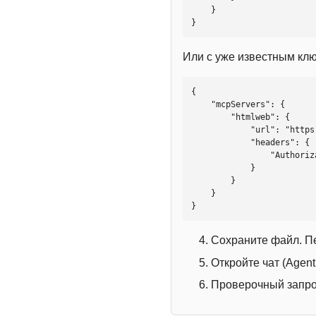
    }

}
Или с уже известным кл
{

    "mcpServers": {

        "htmlweb": {

            "url": "https://mcp.htmlweb.ru/",

            "headers": {

                "Authorization": "Bearer YOUR_API_KEY"

            }

        }

    }

}
Сохраните файл. П
Откройте чат (Agen
Проверочный запрос: