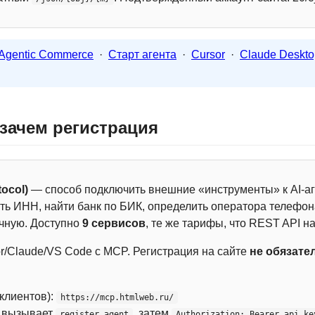
Agentic Commerce
·
Старт агента
·
Cursor
·
Claude Deskto
 зачем регистрация
ocol)
— способ подключить внешние «инструменты» к AI-аг
ть ИНН, найти банк по БИК, определить оператора телефона
чную. Доступно
9 сервисов
, те же тарифы, что REST API на
r/Claude/VS Code с MCP. Регистрация на сайте
не обязате
 клиентов):
https://mcp.htmlweb.ru/
м вызывает
, затем
register_agent
Authorization: Bearer api_ke