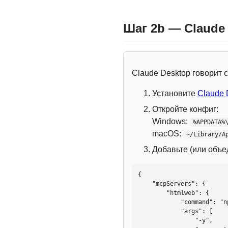
Шаг 2b — Claude
Claude Desktop говорит
Установите
Claude 
Откройте конфиг:
Windows:
%APPDATA%
macOS:
~/Library/A
Добавьте (или объ
{

    "mcpServers": {

        "htmlweb": {

            "command": "npx",

            "args": [

                "-y",
