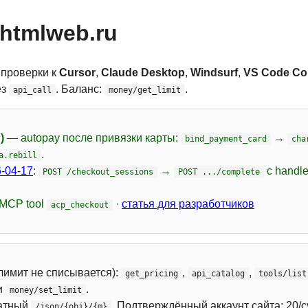
htmlweb.ru
 проверки к
Cursor
,
Claude Desktop
,
Windsurf
,
VS Code Cop
ез
. Баланс:
.
api_call
money/get_limit
)
— autopay после привязки карты:
→
bind_payment_card
cha
.
a.rebill
-04-17
:
→
с handl
POST /checkout_sessions
POST .../complete
 MCP tool
·
статья для разработчиков
acp_checkout
лимит не списывается):
,
,
get_pricing
api_catalog
tools/list
и
.
money/set_limit
атный
. Подтверждённый аккаунт сайта: 20/с
/json/{obj}/{m}