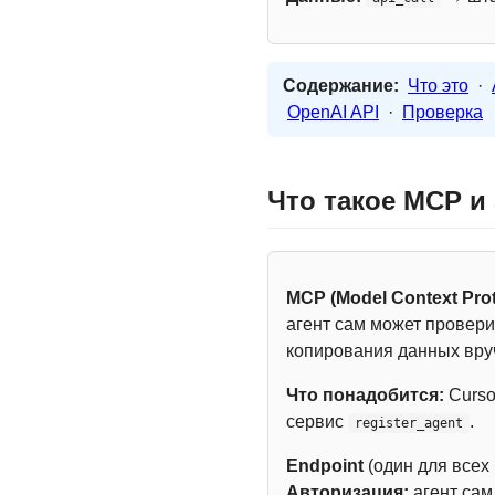
Содержание:
Что это
·
OpenAI API
·
Проверка
Что такое MCP и
MCP (Model Context Prot
агент сам может провери
копирования данных вру
Что понадобится:
Curso
сервис
.
register_agent
Endpoint
(один для всех
Авторизация:
агент са