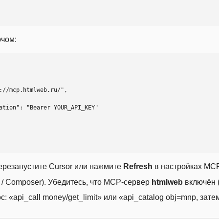
ючом:
ерезапустите Cursor или нажмите
Refresh
в настройках MCP
t / Composer). Убедитесь, что MCP-сервер
htmlweb
включён (
 «api_call money/get_limit» или «api_catalog obj=mnp, затем