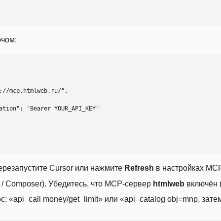
ючом:
ерезапустите Cursor или нажмите
Refresh
в настройках MCP
t / Composer). Убедитесь, что MCP-сервер
htmlweb
включён (
 «api_call money/get_limit» или «api_catalog obj=mnp, затем