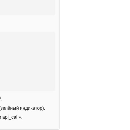
.
зелёный индикатор).
 api_call».