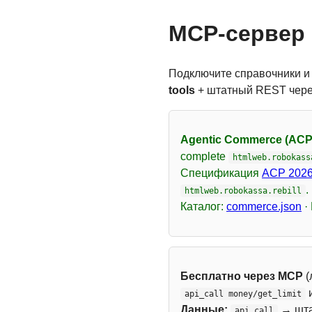
MCP-сервер 
Подключите справочники и
tools
+ штатный REST чер
Agentic Commerce (ACP
complete
htmlweb.robokass
Спецификация
ACP 2026
.
htmlweb.robokassa.rebill
Каталог:
commerce.json
·
Бесплатно через MCP
(
api_call money/get_limit
Данные:
→ шт
api_call