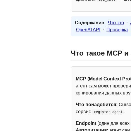
Содержание:
Что это
·
OpenAI API
·
Проверка
Что такое MCP и
MCP (Model Context Prot
агент сам может провери
копирования данных вру
Что понадобится:
Curso
сервис
.
register_agent
Endpoint
(один для всех
Авторизация:
агент са