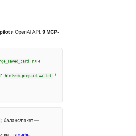
ilot
и OpenAI API.
9 MCP-
или
rge_saved_card
er
/
htmlweb.prepaid.wallet
; баланс/пакет —
утки ·
тарифы