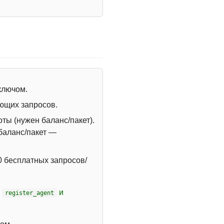
 ключом.
ющих запросов.
ты (нужен баланс/пакет).
 баланс/пакет —
 бесплатных запросов/
т
и
register_agent