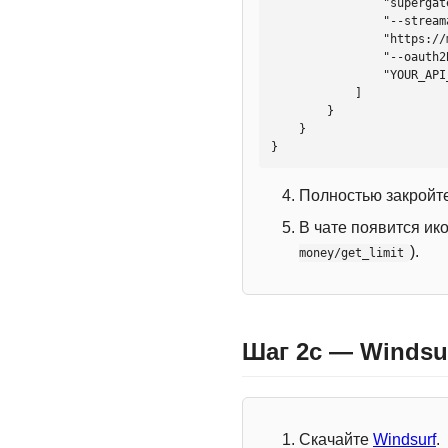
                "supergateway",

                "--streamableHttp",

                "https://mcp.htmlweb.ru/",

                "--oauth2Bearer",

                "YOUR_API_KEY"

            ]

        }

    }

}
Полностью закройте
В чате появится ик
).
money/get_limit
Шаг 2c — Windsu
Скачайте
Windsurf
.