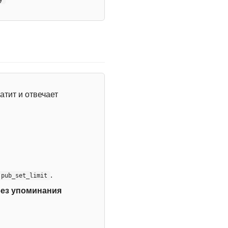
атит и отвечает
.
:pub_set_limit
без упоминания