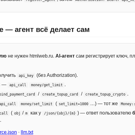
e — агент всё делает сам
елю
не нужен htmlweb.ru.
AI-агент
сам регистрирует ключ, пл
лучить
(без Authorization).
api_key
с —
.
api_call
money/get_limit
/
/
.
bind_payment_card
create_topup_card
create_topup_crypto
(
…) — тот же
api_call
money/set_limit
set_limit=1000
Money:
(
/
как у
) — ответ пользователю
call
obj
m
/json/{obj}/{m}
.
ce.json
·
llm.txt