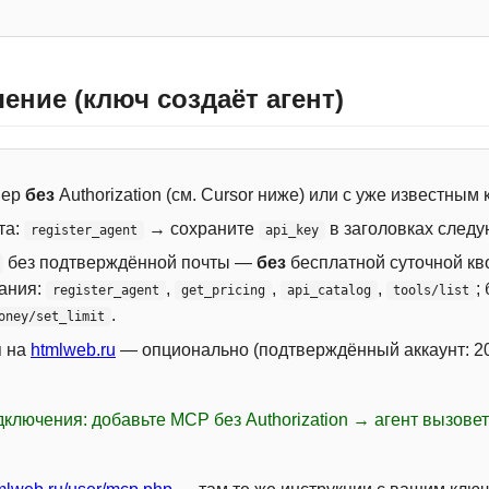
ение (ключ создаёт агент)
вер
без
Authorization (см. Cursor ниже) или с уже известным
та:
→ сохраните
в заголовках следу
register_agent
api_key
без подтверждённой почты —
без
бесплатной суточной кво
сания:
,
,
,
;
register_agent
get_pricing
api_catalog
tools/list
.
oney/set_limit
я на
htmlweb.ru
— опционально (подтверждённый аккаунт: 20
ключения: добавьте MCP без Authorization → агент вызове