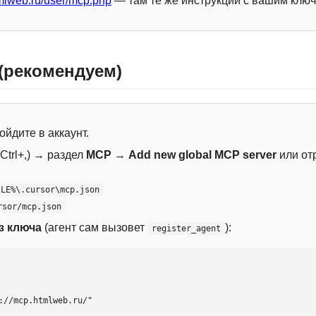
mlweb.ru/user/mcp.php
— там те же инструкции с вашим ключ
 (рекомендуем)
ойдите в аккаунт.
Ctrl+,) → раздел
MCP
→
Add new global MCP server
или от
ILE%\.cursor\mcp.json
rsor/mcp.json
з ключа
(агент сам вызовет
):
register_agent