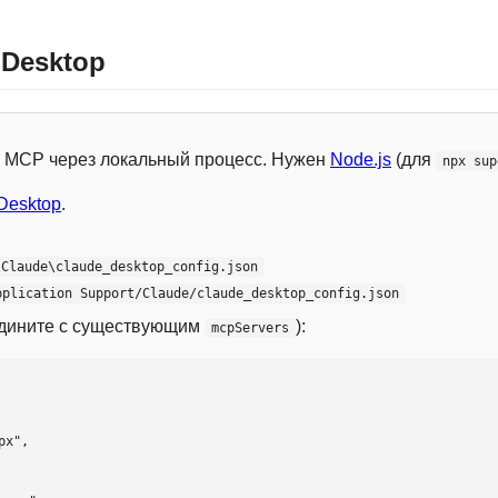
 Desktop
 с MCP через локальный процесс. Нужен
Node.js
(для
npx sup
Desktop
.
\Claude\claude_desktop_config.json
pplication Support/Claude/claude_desktop_config.json
едините с существующим
):
mcpServers