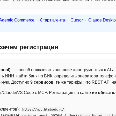
Agentic Commerce
·
Старт агента
·
Cursor
·
Claude Deskto
 зачем регистрация
ocol)
— способ подключить внешние «инструменты» к AI-аг
ть ИНН, найти банк по БИК, определить оператора телефона
чную. Доступно
9 сервисов
, те же тарифы, что REST API на
r/Claude/VS Code с MCP. Регистрация на сайте
не обязате
 клиентов):
https://mcp.htmlweb.ru/
м вызывает
, затем
register_agent
Authorization: Bearer api_ke