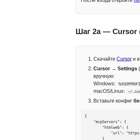
После входа откройте
ht
Шаг 2a — Cursor
Скачайте
Cursor
и в
Cursor → Settings
(
вручную:
Windows:
%USERPROF
macOS/Linux:
~/.cu
Вставьте конфиг
бе
{

    "mcpServers": {

        "htmlweb": {

            "url": "https://mcp.htmlweb.ru/"

        }
