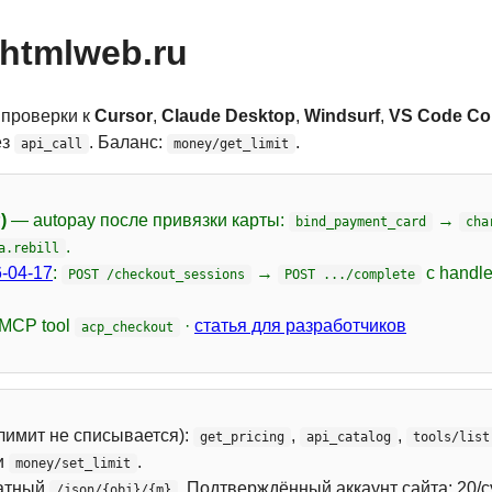
htmlweb.ru
 проверки к
Cursor
,
Claude Desktop
,
Windsurf
,
VS Code Cop
ез
. Баланс:
.
api_call
money/get_limit
)
— autopay после привязки карты:
→
bind_payment_card
cha
.
a.rebill
-04-17
:
→
с handl
POST /checkout_sessions
POST .../complete
 MCP tool
·
статья для разработчиков
acp_checkout
лимит не списывается):
,
,
get_pricing
api_catalog
tools/list
и
.
money/set_limit
атный
. Подтверждённый аккаунт сайта: 20/с
/json/{obj}/{m}