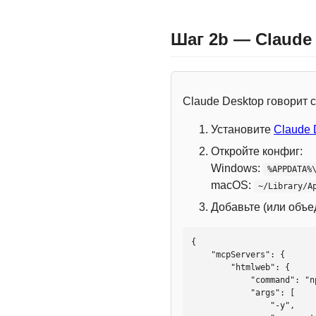
Шаг 2b — Claude
Claude Desktop говорит
Установите
Claude 
Откройте конфиг:
Windows:
%APPDATA%
macOS:
~/Library/A
Добавьте (или объ
{

    "mcpServers": {

        "htmlweb": {

            "command": "npx",

            "args": [

                "-y",
