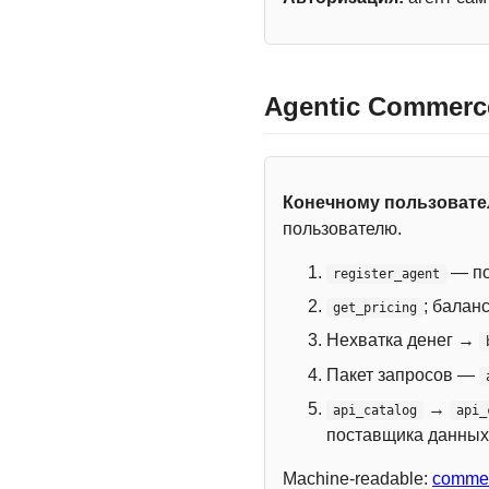
Agentic Commerc
Конечному пользоват
пользователю.
— по
register_agent
; балан
get_pricing
Нехватка денег →
Пакет запросов —
→
api_catalog
api_
поставщика данных
Machine-readable:
commer