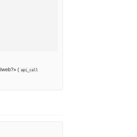
lweb?» (
api_call