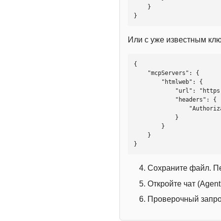
    }

}
Или с уже известным кл
{

    "mcpServers": {

        "htmlweb": {

            "url": "https://mcp.htmlweb.ru/",

            "headers": {

                "Authorization": "Bearer YOUR_API_KEY"

            }

        }

    }

}
Сохраните файл. П
Откройте чат (Agen
Проверочный запрос: