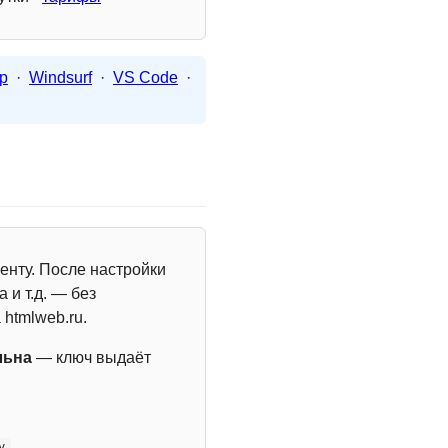
p
·
Windsurf
·
VS Code
·
енту. После настройки
 и т.д. — без
 htmlweb.ru.
льна
— ключ выдаёт
y