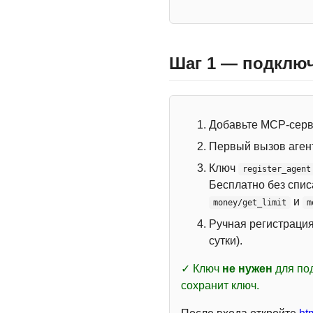
Шаг 1 — подключ
Добавьте MCP-сер
Первый вызов аген
Ключ
register_agent
Бесплатно без спи
и
money/get_limit
m
Ручная регистраци
сутки).
✓ Ключ
не нужен
для под
сохранит ключ.