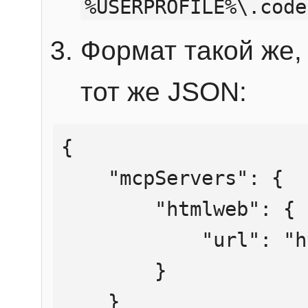
%USERPROFILE%\.code
Формат такой же, 
тот же JSON:
{

    "mcpServers": {

        "htmlweb": {

            "url": "https://mcp.htmlweb.ru/"

        }

    }
