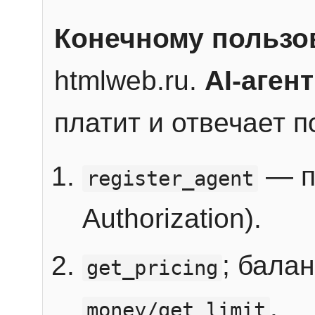
Конечному пользо
htmlweb.ru.
AI-агент
платит и отвечает 
— п
register_agent
Authorization).
; бала
get_pricing
.
money/get_limit