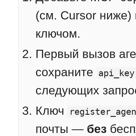
(см. Cursor ниже)
ключом.
Первый вызов аг
сохраните
api_key
следующих запро
Ключ
register_age
почты —
без
бесп