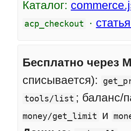
Каталог:
commerce.j
·
статья
acp_checkout
Бесплатно через 
списывается):
get_p
; баланс/
tools/list
и
money/get_limit
mon