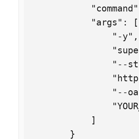
            "command": "npx",

            "args": [

                "-y",

                "supergateway",

                "--streamableHttp",

                "https://mcp.htmlweb.ru/",

                "--oauth2Bearer",

                "YOUR_API_KEY"

            ]

        }
