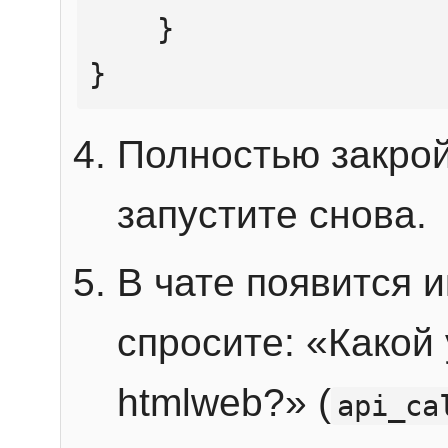
    }

}
Полностью закрой
запустите снова.
В чате появится 
спросите: «Какой
htmlweb?» (
api_ca