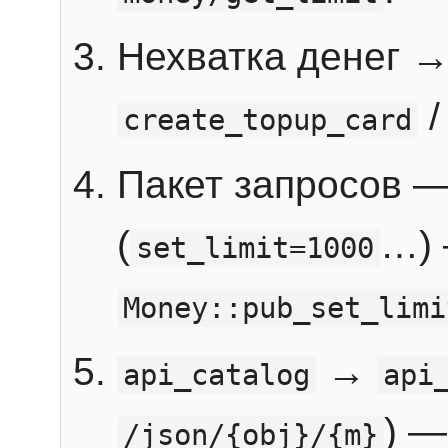
Нехватка денег 
create_topup_card
Пакет запросов 
(
…) 
set_limit=1000
Money::pub_set_limi
→
api_catalog
api
) —
/json/{obj}/{m}