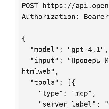
POST https://api.open
Authorization: Bearer
{

  "model": "gpt-4.1",

  "input": "Проверь ИНН 7707083893 через 
htmlweb",

  "tools": [{

    "type": "mcp",

    "server_label": "htmlweb",
