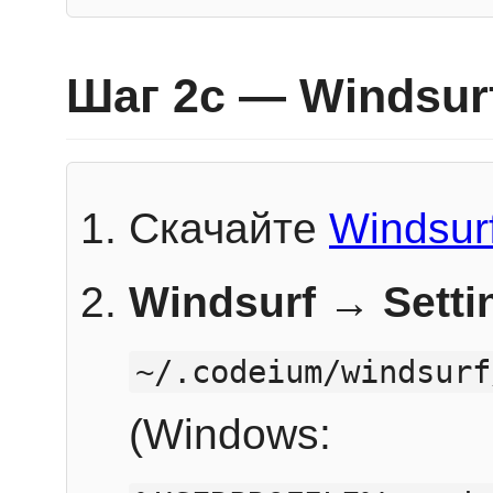
Шаг 2c — Windsur
Скачайте
Windsur
Windsurf → Sett
~/.codeium/windsurf
(Windows: