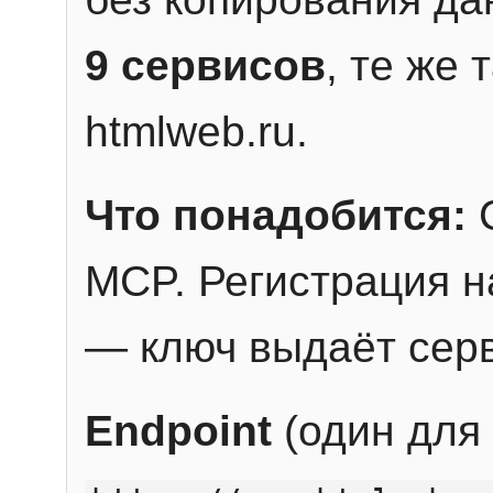
9 сервисов
, те же
htmlweb.ru.
Что понадобится:
C
MCP. Регистрация н
— ключ выдаёт сер
Endpoint
(один для 