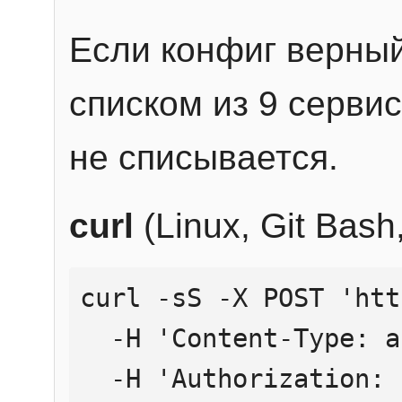
Если конфиг верный
списком из 9 сервис
не списывается.
curl
(Linux, Git Bas
curl -sS -X POST 'htt
  -H 'Content-Type: application/json' \

  -H 'Authorization: Bearer YOUR_API_KEY' \
