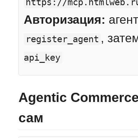
https://mcp.htmlweb.r
Авторизация:
агент
, зате
register_agent
api_key
Agentic Commerce
сам