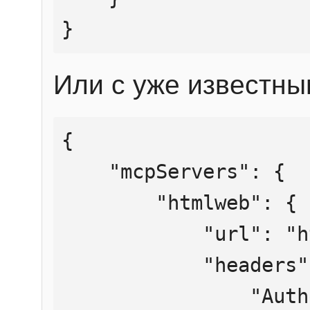
}
Или с уже известны
{

    "mcpServers": {

        "htmlweb": {

            "url": "https://mcp.htmlweb.ru/",

            "headers": {

                "Authorization": "Bearer 