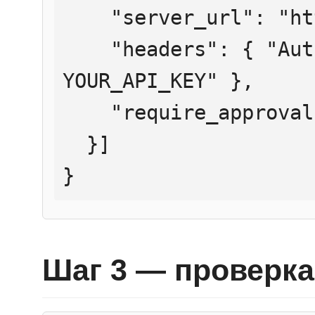
    "server_url": "https://mcp.htmlweb.ru/",

    "headers": { "Authorization": "Bearer 
YOUR_API_KEY" },

    "require_approval": "never"

  }]

}
Шаг 3 — проверка 