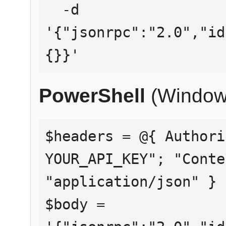
  -d 
'{"jsonrpc":"2.0","id
{}}'
PowerShell
(Window
$headers = @{ Authori
YOUR_API_KEY"; "Conte
"application/json" }

$body = 