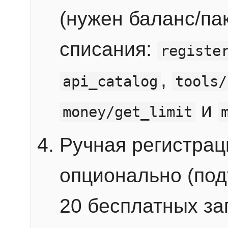
(нужен баланс/пак
списания:
registe
,
api_catalog
tools/
и
money/get_limit
Ручная регистра
опционально (под
20 бесплатных зап