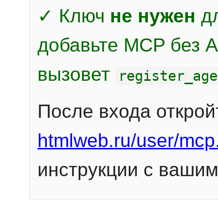
✓ Ключ
не нужен
дл
добавьте MCP без Au
вызовет
register_age
После входа открой
htmlweb.ru/user/mcp
инструкции с вашим