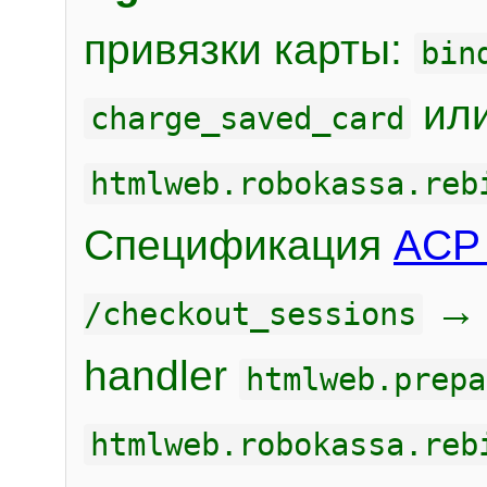
привязки карты:
bin
или
charge_saved_card
htmlweb.robokassa.reb
Спецификация
ACP 
/checkout_sessions
handler
htmlweb.prepa
htmlweb.robokassa.reb