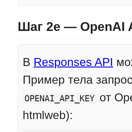
Шаг 2e — OpenAI 
В
Responses API
мож
Пример тела запрос
от Ope
OPENAI_API_KEY
htmlweb):