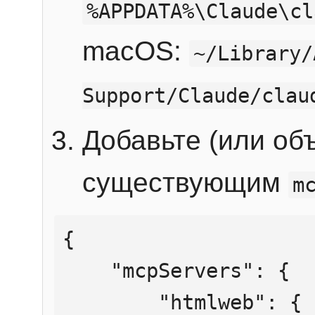
%APPDATA%\Claude\cl
macOS:
~/Library/
Support/Claude/clau
Добавьте (или об
существующим
m
{

    "mcpServers": {

        "htmlweb": {
