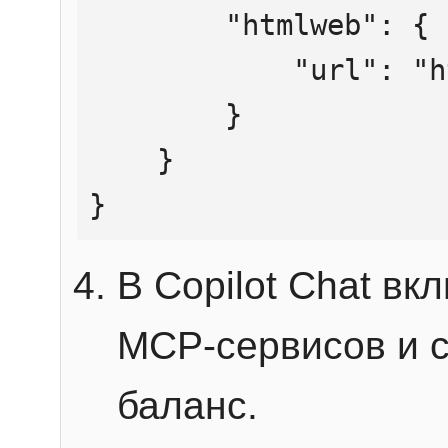
        "htmlweb": {

            "url": "https://mcp.htmlweb.ru/"

        }

    }

}
В Copilot Chat в
MCP-сервисов и 
баланс.