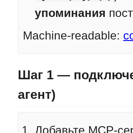
упоминания
пост
Machine-readable:
c
Шаг 1 — подключе
агент)
Добавьте MCP-се