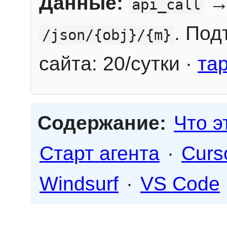
Данные:
→
api_call
. Под
/json/{obj}/{m}
сайта: 20/сутки ·
та
Содержание:
Что э
Старт агента
·
Curs
Windsurf
·
VS Code