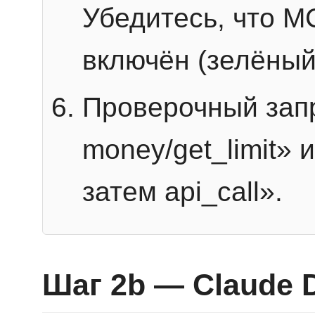
Убедитесь, что 
включён (зелёный
Проверочный запр
money/get_limit» 
затем api_call».
Шаг 2b — Claude 