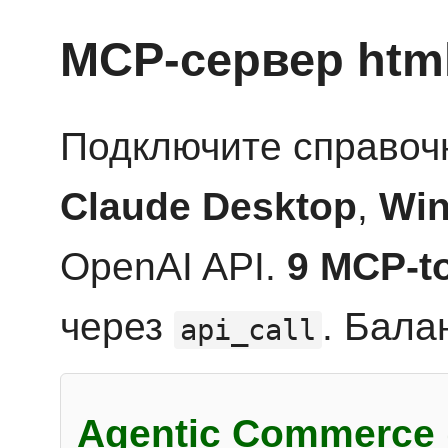
MCP-сервер htm
Подключите справоч
Claude Desktop
,
Win
OpenAI API.
9 MCP-t
через
. Бала
api_call
Agentic Commerce 