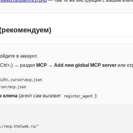
mlweb.ru/user/mcp.php
— там те же инструкции с вашим ключ
 (рекомендуем)
ойдите в аккаунт.
Ctrl+,) → раздел
MCP
→
Add new global MCP server
или от
ILE%\.cursor\mcp.json
rsor/mcp.json
з ключа
(агент сам вызовет
):
register_agent