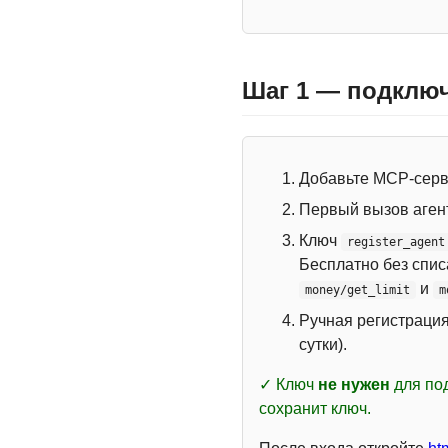
Шаг 1 — подключ
Добавьте MCP-сер
Первый вызов аген
Ключ
register_agent
Бесплатно без спи
и
money/get_limit
m
Ручная регистраци
сутки).
✓ Ключ
не нужен
для под
сохранит ключ.