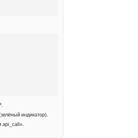
.
зелёный индикатор).
 api_call».