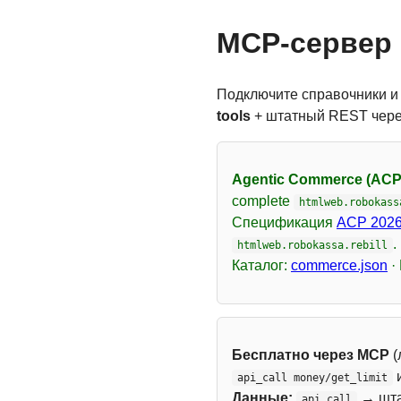
MCP-сервер 
Подключите справочники и
tools
+ штатный REST чер
Agentic Commerce (ACP
complete
htmlweb.robokass
Спецификация
ACP 2026
.
htmlweb.robokassa.rebill
Каталог:
commerce.json
·
Бесплатно через MCP
(
api_call money/get_limit
Данные:
→ шт
api_call