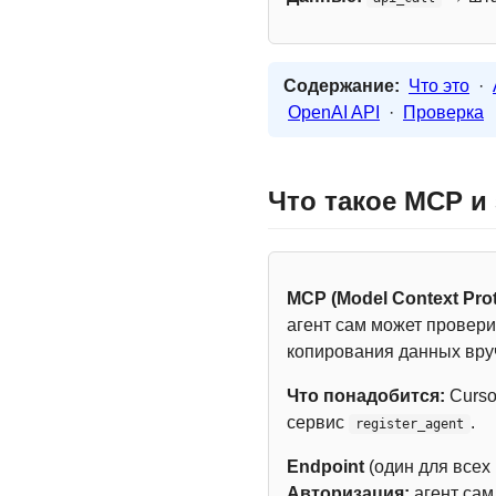
Содержание:
Что это
·
OpenAI API
·
Проверка
Что такое MCP и
MCP (Model Context Prot
агент сам может провери
копирования данных вру
Что понадобится:
Curso
сервис
.
register_agent
Endpoint
(один для всех
Авторизация:
агент са