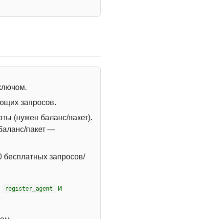
 ключом.
ющих запросов.
ты (нужен баланс/пакет).
 баланс/пакет —
 бесплатных запросов/
т
и
register_agent