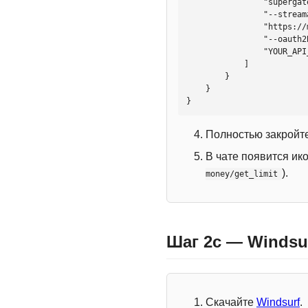
                "supergateway",

                "--streamableHttp",

                "https://mcp.htmlweb.ru/",

                "--oauth2Bearer",

                "YOUR_API_KEY"

            ]

        }

    }

}
Полностью закройте
В чате появится ик
).
money/get_limit
Шаг 2c — Windsu
Скачайте
Windsurf
.