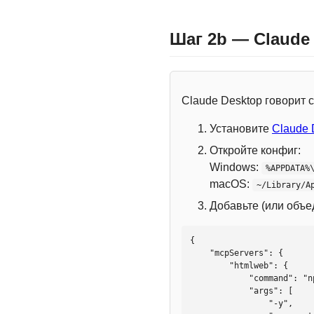
Шаг 2b — Claude
Claude Desktop говорит
Установите
Claude 
Откройте конфиг:
Windows:
%APPDATA%
macOS:
~/Library/A
Добавьте (или объ
{

    "mcpServers": {

        "htmlweb": {

            "command": "npx",

            "args": [

                "-y",
