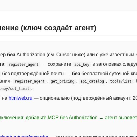
ение (ключ создаёт агент)
вер
без
Authorization (см. Cursor ниже) или с уже известным
та:
→ сохраните
в заголовках следу
register_agent
api_key
без подтверждённой почты —
без
бесплатной суточной кво
сания:
,
,
,
;
register_agent
get_pricing
api_catalog
tools/list
.
oney/set_limit
я на
htmlweb.ru
— опционально (подтверждённый аккаунт: 20
ключения: добавьте MCP без Authorization → агент вызове