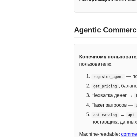
Agentic Commerc
Конечному пользоват
пользователю.
— по
register_agent
; балан
get_pricing
Нехватка денег →
Пакет запросов —
→
api_catalog
api_
поставщика данных
Machine-readable:
commer