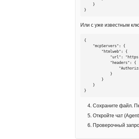
    }

}
Или с уже известным кл
{

    "mcpServers": {

        "htmlweb": {

            "url": "https://mcp.htmlweb.ru/",

            "headers": {

                "Authorization": "Bearer YOUR_API_KEY"

            }

        }

    }

}
Сохраните файл. П
Откройте чат (Agen
Проверочный запрос: