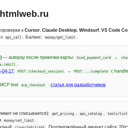
htmlweb.ru
 проверки к
Cursor
,
Claude Desktop
,
Windsurf
,
VS Code Cop
ез
. Баланс:
.
api_call
money/get_limit
)
— autopay после привязки карты:
→
bind_payment_card
cha
.
a.rebill
-04-17
:
→
с handl
POST /checkout_sessions
POST .../complete
 MCP tool
·
статья для разработчиков
acp_checkout
лимит не списывается):
,
,
get_pricing
api_catalog
tools/list
и
.
money/set_limit
атный
. Подтверждённый аккаунт сайта: 20/с
/json/{obj}/{m}