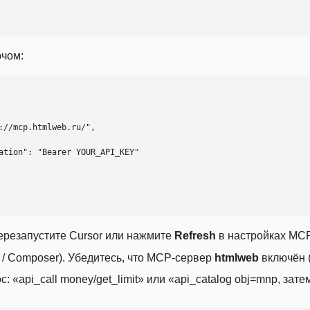
ючом:
ерезапустите Cursor или нажмите
Refresh
в настройках MCP
t / Composer). Убедитесь, что MCP-сервер
htmlweb
включён (
 «api_call money/get_limit» или «api_catalog obj=mnp, затем