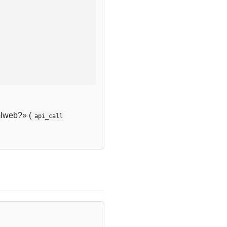
lweb?» (
api_call