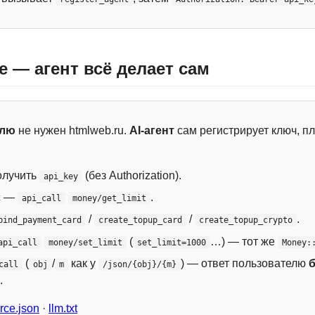
e — агент всё делает сам
елю
не нужен htmlweb.ru.
AI-агент
сам регистрирует ключ, пл
лучить
(без Authorization).
api_key
с —
.
api_call
money/get_limit
/
/
.
bind_payment_card
create_topup_card
create_topup_crypto
(
…) — тот же
api_call
money/set_limit
set_limit=1000
Money:
(
/
как у
) — ответ пользователю
call
obj
m
/json/{obj}/{m}
.
ce.json
·
llm.txt