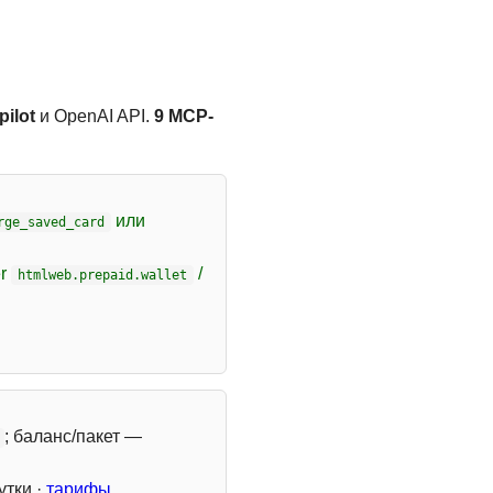
ilot
и OpenAI API.
9 MCP-
или
rge_saved_card
er
/
htmlweb.prepaid.wallet
; баланс/пакет —
утки ·
тарифы