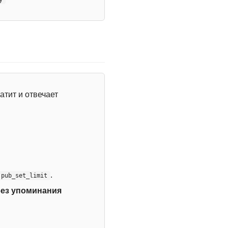
атит и отвечает
.
:pub_set_limit
без упоминания