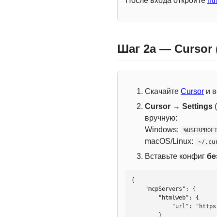
После входа откройте
ht
Шаг 2a — Cursor
Скачайте
Cursor
и в
Cursor → Settings
(
вручную:
Windows:
%USERPROF
macOS/Linux:
~/.cu
Вставьте конфиг
бе
{

    "mcpServers": {

        "htmlweb": {

            "url": "https://mcp.htmlweb.ru/"

        }
