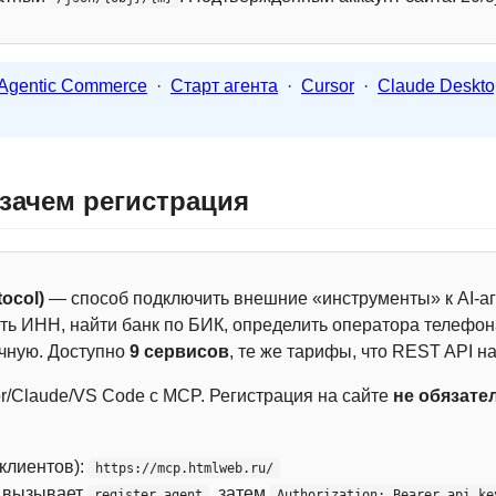
Agentic Commerce
·
Старт агента
·
Cursor
·
Claude Deskto
 зачем регистрация
ocol)
— способ подключить внешние «инструменты» к AI-аг
ть ИНН, найти банк по БИК, определить оператора телефона
чную. Доступно
9 сервисов
, те же тарифы, что REST API на
r/Claude/VS Code с MCP. Регистрация на сайте
не обязате
 клиентов):
https://mcp.htmlweb.ru/
м вызывает
, затем
register_agent
Authorization: Bearer api_ke