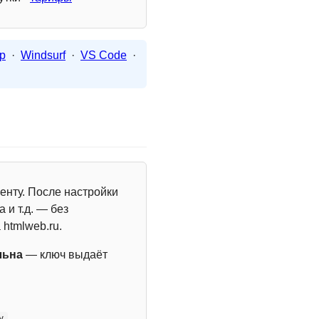
p
·
Windsurf
·
VS Code
·
енту. После настройки
 и т.д. — без
 htmlweb.ru.
льна
— ключ выдаёт
y