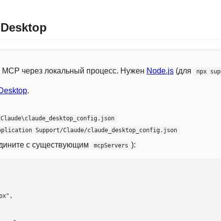
 Desktop
 с MCP через локальный процесс. Нужен
Node.js
(для
npx sup
Desktop
.
\Claude\claude_desktop_config.json
pplication Support/Claude/claude_desktop_config.json
едините с существующим
):
mcpServers