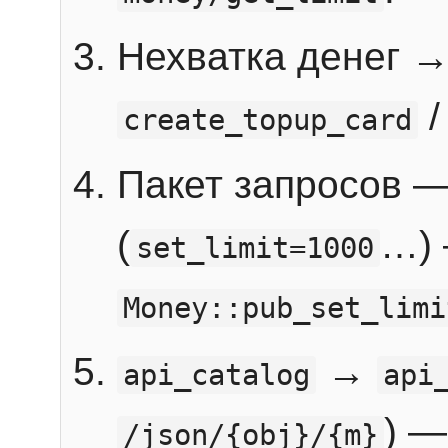
Нехватка денег 
create_topup_card
Пакет запросов 
(
…) 
set_limit=1000
Money::pub_set_limi
→
api_catalog
api
) —
/json/{obj}/{m}