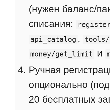
(нужен баланс/пак
списания:
registe
,
api_catalog
tools/
и
money/get_limit
Ручная регистра
опционально (под
20 бесплатных зап