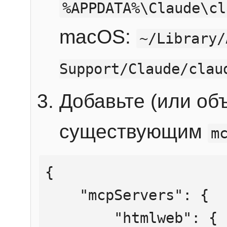
%APPDATA%\Claude\cl
macOS:
~/Library/
Support/Claude/clau
Добавьте (или об
существующим
m
{

    "mcpServers": {

        "htmlweb": {
