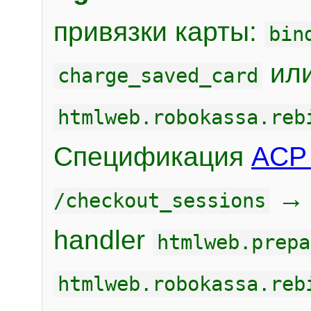
привязки карты:
bin
или
charge_saved_card
htmlweb.robokassa.reb
Спецификация
ACP 
/checkout_sessions
handler
htmlweb.prepa
htmlweb.robokassa.reb