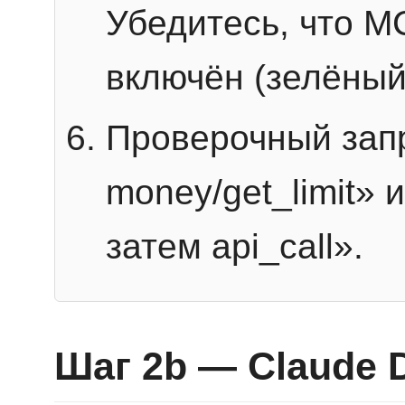
Убедитесь, что 
включён (зелёный
Проверочный запр
money/get_limit» 
затем api_call».
Шаг 2b — Claude 