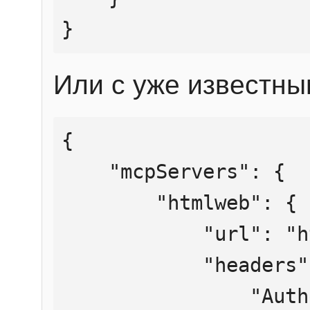
}
Или с уже известны
{

    "mcpServers": {

        "htmlweb": {

            "url": "https://mcp.htmlweb.ru/",

            "headers": {

                "Authorization": "Bearer 