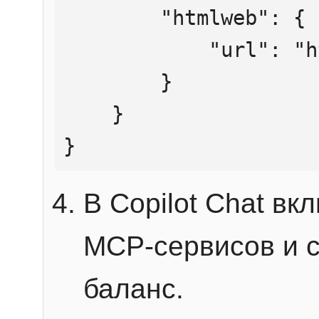
        "htmlweb": {

            "url": "https://mcp.htmlweb.ru/"

        }

    }

}
В Copilot Chat в
MCP-сервисов и 
баланс.