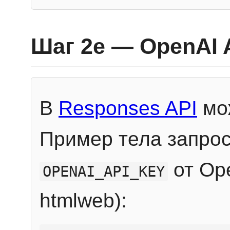
Шаг 2e — OpenAI 
В
Responses API
мож
Пример тела запрос
от Ope
OPENAI_API_KEY
htmlweb):