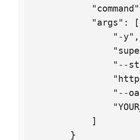
            "command": "npx",

            "args": [

                "-y",

                "supergateway",

                "--streamableHttp",

                "https://mcp.htmlweb.ru/",

                "--oauth2Bearer",

                "YOUR_API_KEY"

            ]

        }
