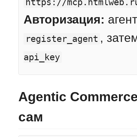
https://mcp.htmlweb.r
Авторизация:
агент
, зате
register_agent
api_key
Agentic Commerce
сам