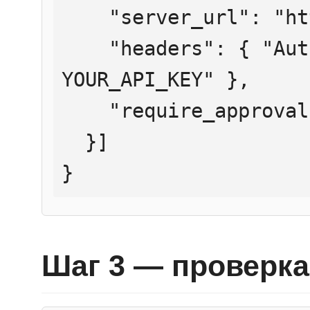
    "server_url": "https://mcp.htmlweb.ru/",

    "headers": { "Authorization": "Bearer 
YOUR_API_KEY" },

    "require_approval": "never"

  }]

}
Шаг 3 — проверка 