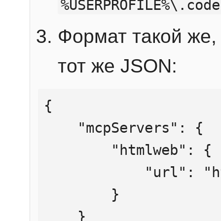
%USERPROFILE%\.code
Формат такой же, 
тот же JSON:
{

    "mcpServers": {

        "htmlweb": {

            "url": "https://mcp.htmlweb.ru/"

        }

    }
