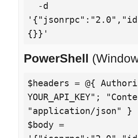
  -d 
'{"jsonrpc":"2.0","id
{}}'
PowerShell
(Window
$headers = @{ Authori
YOUR_API_KEY"; "Conte
"application/json" }

$body = 