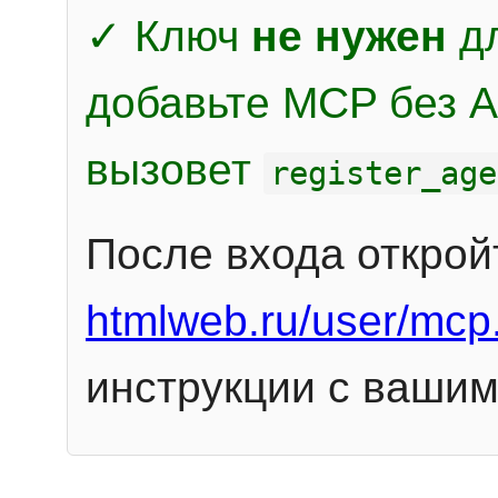
✓ Ключ
не нужен
дл
добавьте MCP без Au
вызовет
register_age
После входа открой
htmlweb.ru/user/mcp
инструкции с вашим