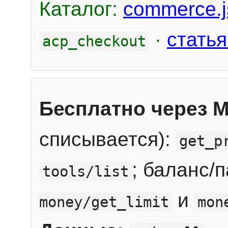
Каталог:
commerce.j
·
статья
acp_checkout
Бесплатно через 
списывается):
get_p
; баланс/
tools/list
и
money/get_limit
mon