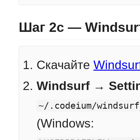
Шаг 2c — Windsur
Скачайте
Windsur
Windsurf → Sett
~/.codeium/windsurf
(Windows: