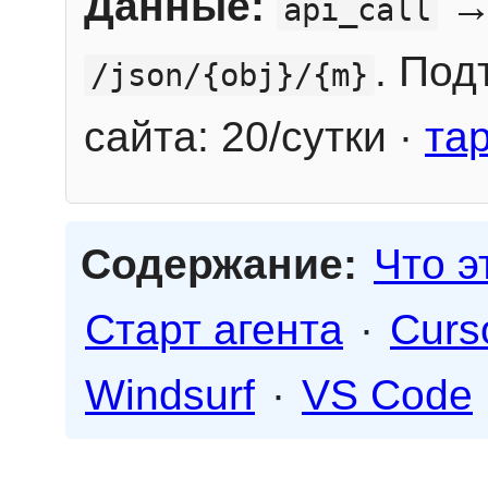
Данные:
→
api_call
. Под
/json/{obj}/{m}
сайта: 20/сутки ·
та
Содержание:
Что э
Старт агента
·
Curs
Windsurf
·
VS Code