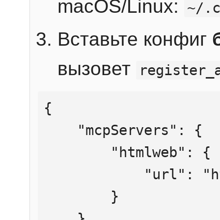
macOS/Linux:
~/.
Вставьте конфиг
вызовет
register_
{

    "mcpServers": {

        "htmlweb": {

            "url": "https://mcp.htmlweb.ru/"

        }

    }
