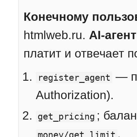
Конечному пользо
htmlweb.ru.
AI-агент
платит и отвечает 
— п
register_agent
Authorization).
; бала
get_pricing
.
money/get_limit