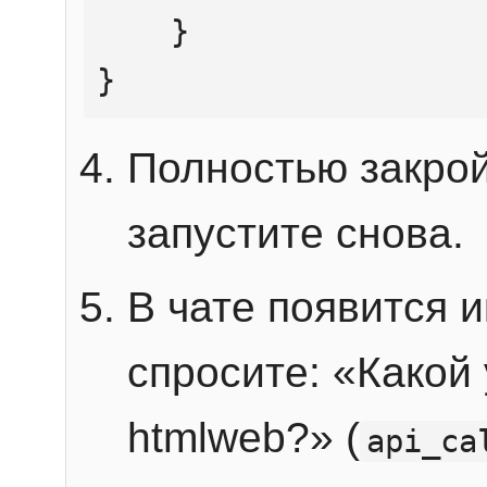
    }

}
Полностью закрой
запустите снова.
В чате появится 
спросите: «Какой
htmlweb?» (
api_ca