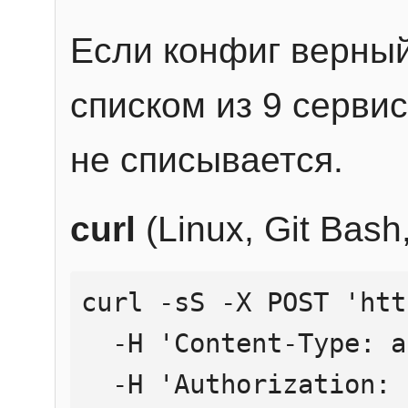
Если конфиг верный
списком из 9 сервис
не списывается.
curl
(Linux, Git Bas
curl -sS -X POST 'htt
  -H 'Content-Type: application/json' \

  -H 'Authorization: Bearer YOUR_API_KEY' \
