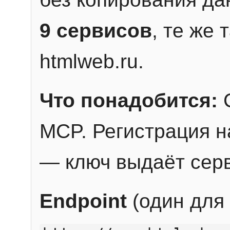
9 сервисов
, те же
htmlweb.ru.
Что понадобится:
C
MCP. Регистрация н
— ключ выдаёт сер
Endpoint
(один для 