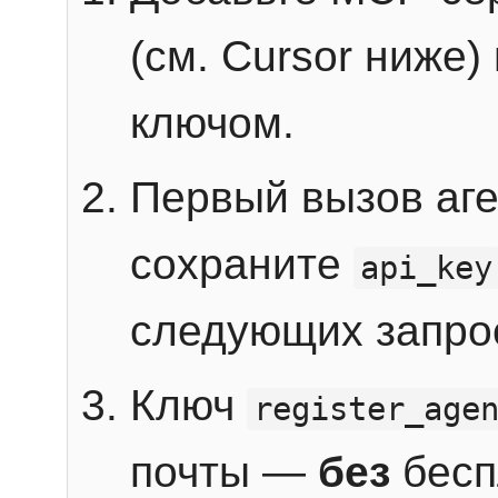
(см. Cursor ниже)
ключом.
Первый вызов аг
сохраните
api_key
следующих запро
Ключ
register_age
почты —
без
бесп