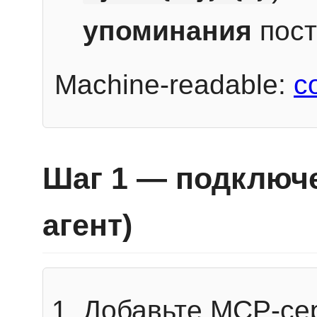
упоминания
пост
Machine-readable:
c
Шаг 1 — подключе
агент)
Добавьте MCP-се