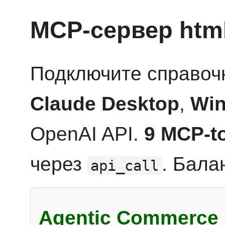
MCP-сервер htm
Подключите справоч
Claude Desktop
,
Win
OpenAI API.
9 MCP-t
через
. Бала
api_call
Agentic Commerce 