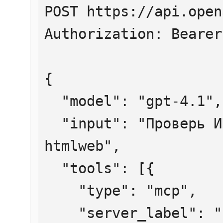
POST https://api.open
Authorization: Bearer
{

  "model": "gpt-4.1",

  "input": "Проверь ИНН 7707083893 через 
htmlweb",

  "tools": [{

    "type": "mcp",

    "server_label": "htmlweb",
