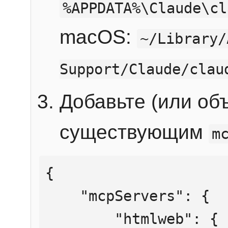
%APPDATA%\Claude\cl
macOS:
~/Library/
Support/Claude/clau
Добавьте (или об
существующим
m
{

    "mcpServers": {

        "htmlweb": {
