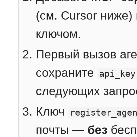
(см. Cursor ниже)
ключом.
Первый вызов аг
сохраните
api_key
следующих запро
Ключ
register_age
почты —
без
бесп