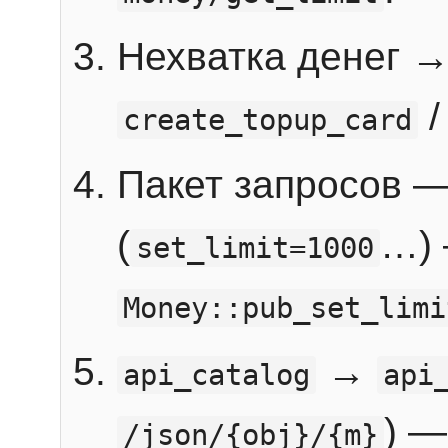
Нехватка денег 
create_topup_card
Пакет запросов 
(
…) 
set_limit=1000
Money::pub_set_limi
→
api_catalog
api
) —
/json/{obj}/{m}