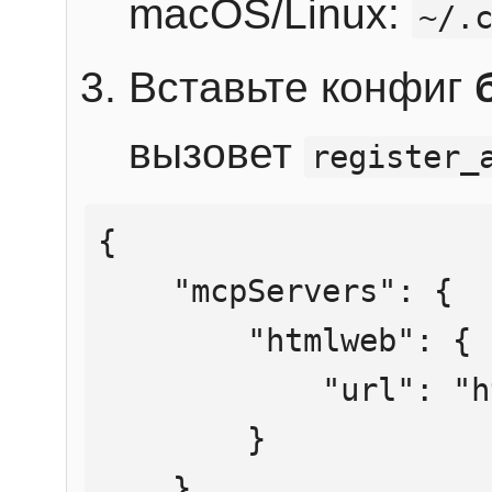
macOS/Linux:
~/.
Вставьте конфиг
вызовет
register_
{

    "mcpServers": {

        "htmlweb": {

            "url": "https://mcp.htmlweb.ru/"

        }

    }
