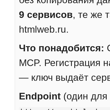
9 сервисов
, те же
htmlweb.ru.
Что понадобится:
C
MCP. Регистрация н
— ключ выдаёт сер
Endpoint
(один для 