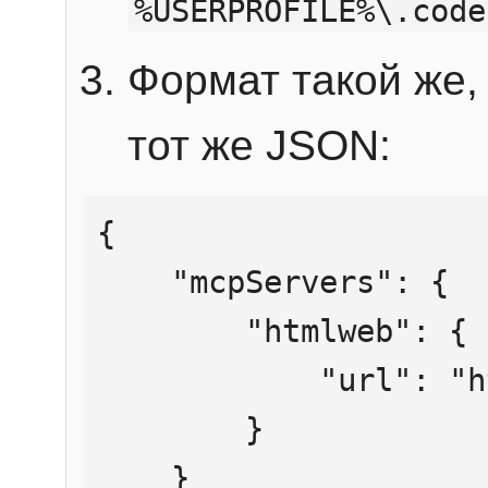
%USERPROFILE%\.code
Формат такой же, 
тот же JSON:
{

    "mcpServers": {

        "htmlweb": {

            "url": "https://mcp.htmlweb.ru/"

        }

    }
