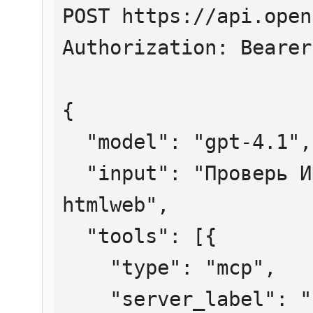
POST https://api.open
Authorization: Bearer
{

  "model": "gpt-4.1",

  "input": "Проверь ИНН 7707083893 через 
htmlweb",

  "tools": [{

    "type": "mcp",

    "server_label": "htmlweb",
