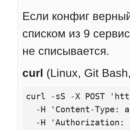
Если конфиг верный
списком из 9 сервис
не списывается.
curl
(Linux, Git Bas
curl -sS -X POST 'htt
  -H 'Content-Type: application/json' \

  -H 'Authorization: Bearer YOUR_API_KEY' \
