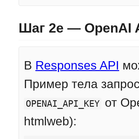
Шаг 2e — OpenAI 
В
Responses API
мож
Пример тела запрос
от Ope
OPENAI_API_KEY
htmlweb):