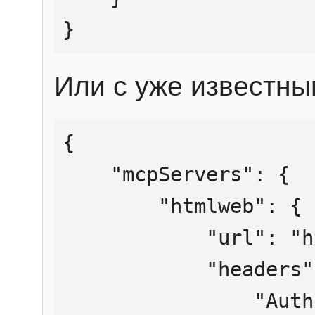
}
Или с уже известны
{

    "mcpServers": {

        "htmlweb": {

            "url": "https://mcp.htmlweb.ru/",

            "headers": {

                "Authorization": "Bearer 