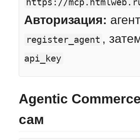
https://mcp.htmlweb.r
Авторизация:
агент
, зате
register_agent
api_key
Agentic Commerce
сам