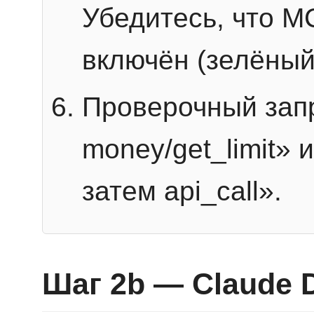
Убедитесь, что 
включён (зелёный
Проверочный запр
money/get_limit» 
затем api_call».
Шаг 2b — Claude 