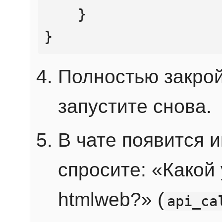
    }

}
Полностью закрой
запустите снова.
В чате появится 
спросите: «Какой
htmlweb?» (
api_ca