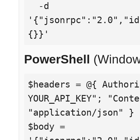
  -d 
'{"jsonrpc":"2.0","id
{}}'
PowerShell
(Window
$headers = @{ Authori
YOUR_API_KEY"; "Conte
"application/json" }

$body = 