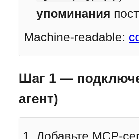
упоминания
пост
Machine-readable:
c
Шаг 1 — подключе
агент)
Добавьте MCP-се