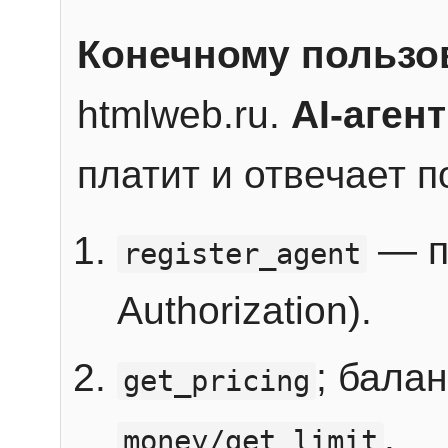
Конечному пользо
htmlweb.ru.
AI-агент
платит и отвечает 
— п
register_agent
Authorization).
; бала
get_pricing
.
money/get_limit