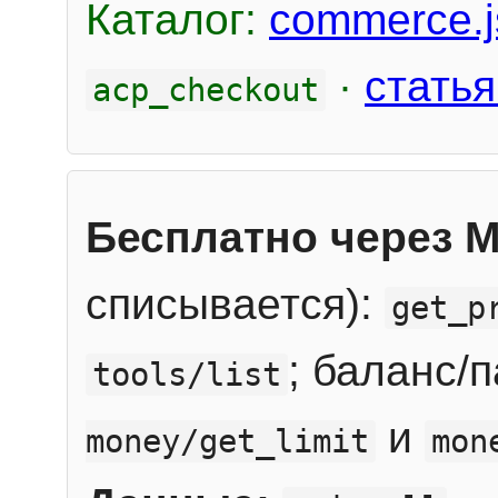
Каталог:
commerce.j
·
статья
acp_checkout
Бесплатно через 
списывается):
get_p
; баланс/
tools/list
и
money/get_limit
mon