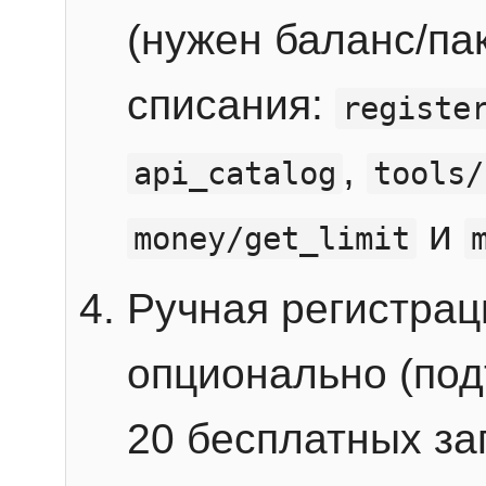
(нужен баланс/пак
списания:
registe
,
api_catalog
tools/
и
money/get_limit
Ручная регистра
опционально (под
20 бесплатных зап