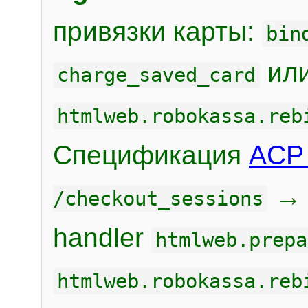
привязки карты:
bin
или
charge_saved_card
htmlweb.robokassa.reb
Спецификация
ACP 
/checkout_sessions
handler
htmlweb.prepa
htmlweb.robokassa.reb