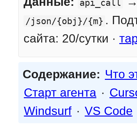
Данные:
→
api_call
. Под
/json/{obj}/{m}
сайта: 20/сутки ·
та
Содержание:
Что э
Старт агента
·
Curs
Windsurf
·
VS Code