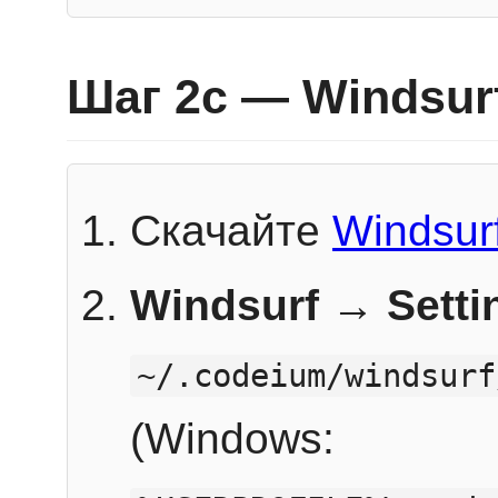
Шаг 2c — Windsur
Скачайте
Windsur
Windsurf → Sett
~/.codeium/windsurf
(Windows: