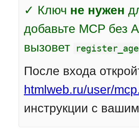
✓ Ключ
не нужен
дл
добавьте MCP без Au
вызовет
register_age
После входа открой
htmlweb.ru/user/mcp
инструкции с вашим