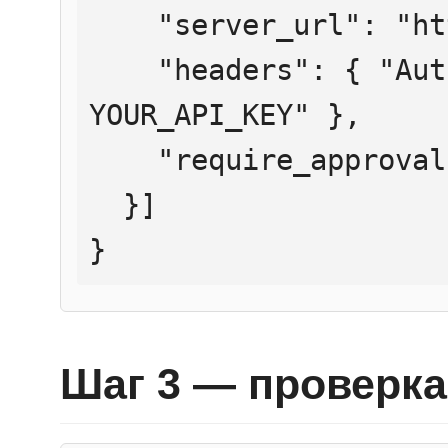
    "server_url": "https://mcp.htmlweb.ru/",

    "headers": { "Authorization": "Bearer 
YOUR_API_KEY" },

    "require_approval": "never"

  }]

}
Шаг 3 — проверка 