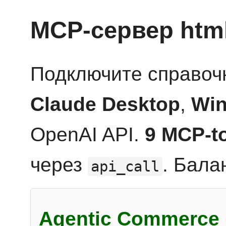
MCP-сервер htm
Подключите справоч
Claude Desktop
,
Win
OpenAI API.
9 MCP-t
через
. Бала
api_call
Agentic Commerce 