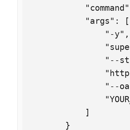
            "command": "npx",

            "args": [

                "-y",

                "supergateway",

                "--streamableHttp",

                "https://mcp.htmlweb.ru/",

                "--oauth2Bearer",

                "YOUR_API_KEY"

            ]

        }
