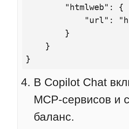
        "htmlweb": {

            "url": "https://mcp.htmlweb.ru/"

        }

    }

}
В Copilot Chat в
MCP-сервисов и 
баланс.