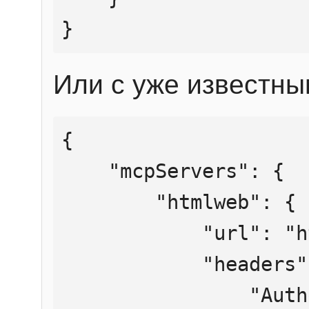
}
Или с уже известны
{

    "mcpServers": {

        "htmlweb": {

            "url": "https://mcp.htmlweb.ru/",

            "headers": {

                "Authorization": "Bearer 