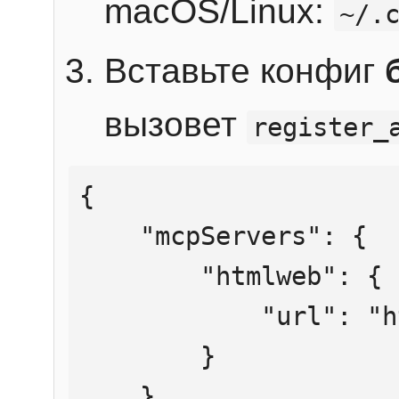
macOS/Linux:
~/.
Вставьте конфиг
вызовет
register_
{

    "mcpServers": {

        "htmlweb": {

            "url": "https://mcp.htmlweb.ru/"

        }

    }
