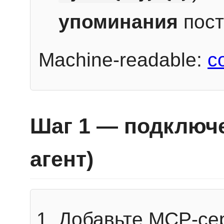
упоминания
пост
Machine-readable:
c
Шаг 1 — подключе
агент)
Добавьте MCP-се