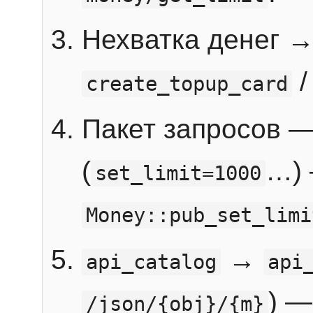
Нехватка денег 
create_topup_card
Пакет запросов 
(
…) 
set_limit=1000
Money::pub_set_limi
→
api_catalog
api
) —
/json/{obj}/{m}