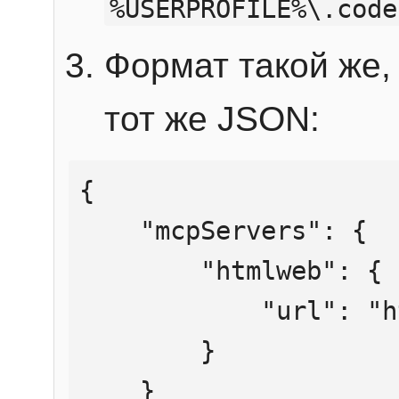
%USERPROFILE%\.code
Формат такой же, 
тот же JSON:
{

    "mcpServers": {

        "htmlweb": {

            "url": "https://mcp.htmlweb.ru/"

        }

    }
