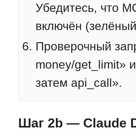
Убедитесь, что 
включён (зелёный
Проверочный запр
money/get_limit» 
затем api_call».
Шаг 2b — Claude 