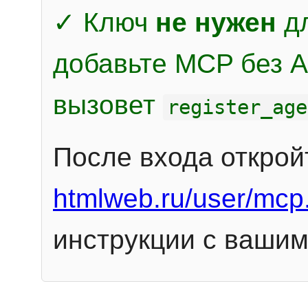
✓ Ключ
не нужен
дл
добавьте MCP без Au
вызовет
register_age
После входа открой
htmlweb.ru/user/mcp
инструкции с вашим