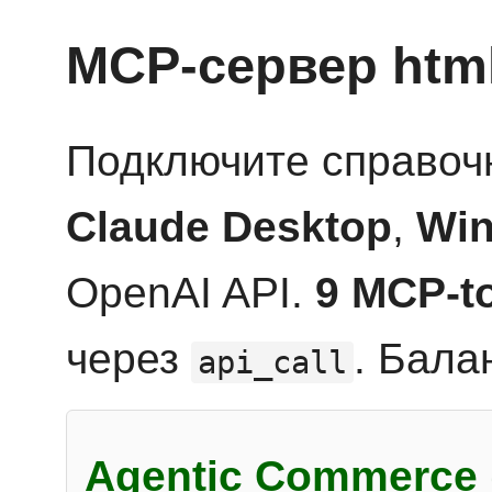
MCP-сервер htm
Подключите справоч
Claude Desktop
,
Win
OpenAI API.
9 MCP-t
через
. Бала
api_call
Agentic Commerce 