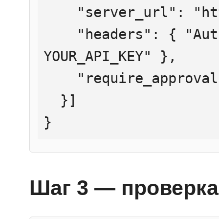
    "server_url": "https://mcp.htmlweb.ru/",

    "headers": { "Authorization": "Bearer 
YOUR_API_KEY" },

    "require_approval": "never"

  }]

}
Шаг 3 — проверка 