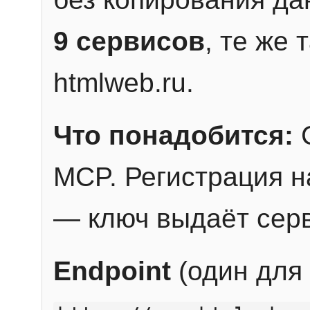
9 сервисов
, те же
htmlweb.ru.
Что понадобится:
C
MCP. Регистрация н
— ключ выдаёт сер
Endpoint
(один для 