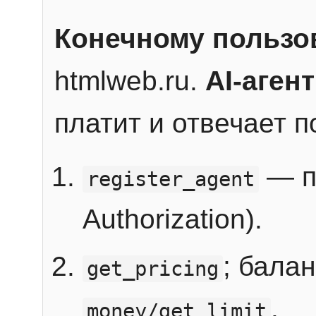
Конечному пользо
htmlweb.ru.
AI-агент
платит и отвечает 
— п
register_agent
Authorization).
; бала
get_pricing
.
money/get_limit