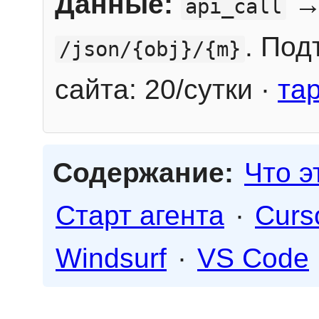
Данные:
→
api_call
. Под
/json/{obj}/{m}
сайта: 20/сутки ·
та
Содержание:
Что э
Старт агента
·
Curs
Windsurf
·
VS Code