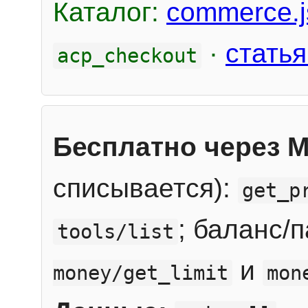
Каталог:
commerce.j
·
статья
acp_checkout
Бесплатно через 
списывается):
get_p
; баланс/
tools/list
и
money/get_limit
mon