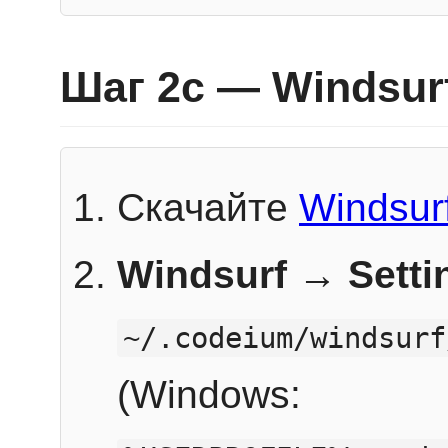
Шаг 2c — Windsur
Скачайте
Windsur
Windsurf → Sett
~/.codeium/windsurf
(Windows: