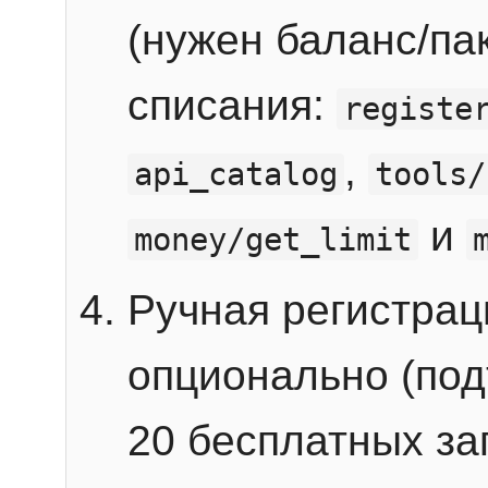
(нужен баланс/пак
списания:
registe
,
api_catalog
tools/
и
money/get_limit
Ручная регистра
опционально (под
20 бесплатных зап