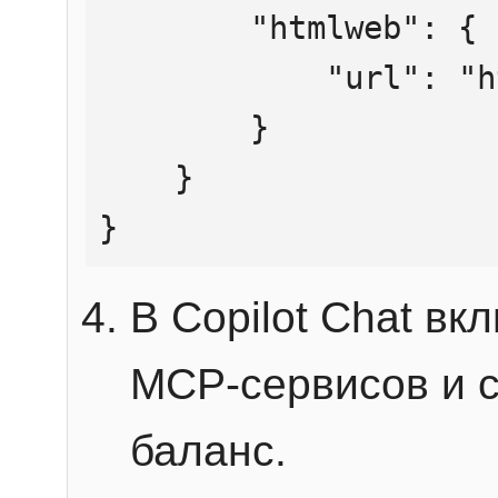
        "htmlweb": {

            "url": "https://mcp.htmlweb.ru/"

        }

    }

}
В Copilot Chat в
MCP-сервисов и 
баланс.