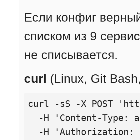
Если конфиг верный
списком из 9 сервис
не списывается.
curl
(Linux, Git Bas
curl -sS -X POST 'htt
  -H 'Content-Type: application/json' \

  -H 'Authorization: Bearer YOUR_API_KEY' \
