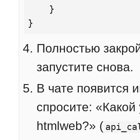
    }

}
Полностью закрой
запустите снова.
В чате появится 
спросите: «Какой
htmlweb?» (
api_ca