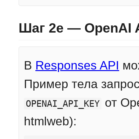
Шаг 2e — OpenAI 
В
Responses API
мож
Пример тела запрос
от Ope
OPENAI_API_KEY
htmlweb):