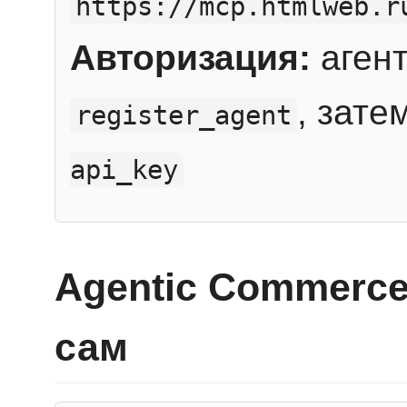
https://mcp.htmlweb.r
Авторизация:
агент
, зате
register_agent
api_key
Agentic Commerce
сам