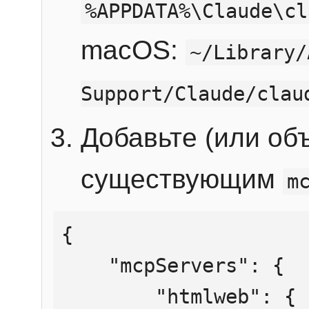
%APPDATA%\Claude\cl
macOS:
~/Library/
Support/Claude/clau
Добавьте (или об
существующим
m
{

    "mcpServers": {

        "htmlweb": {
