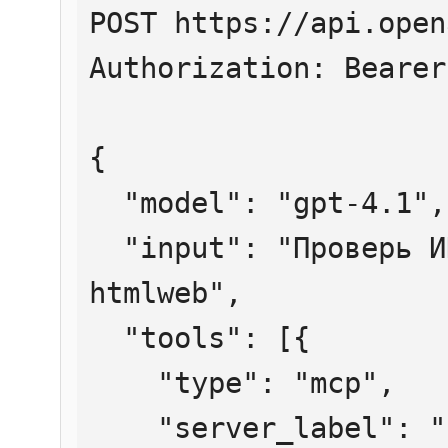
POST https://api.open
Authorization: Bearer
{

  "model": "gpt-4.1",

  "input": "Проверь ИНН 7707083893 через 
htmlweb",

  "tools": [{

    "type": "mcp",

    "server_label": "htmlweb",
