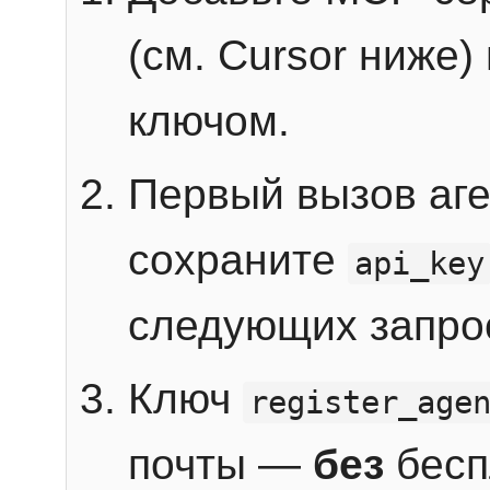
(см. Cursor ниже)
ключом.
Первый вызов аг
сохраните
api_key
следующих запро
Ключ
register_age
почты —
без
бесп