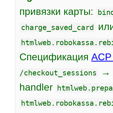
привязки карты:
bin
или
charge_saved_card
htmlweb.robokassa.reb
Спецификация
ACP 
/checkout_sessions
handler
htmlweb.prepa
htmlweb.robokassa.reb