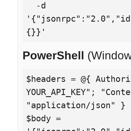
  -d 
'{"jsonrpc":"2.0","id
{}}'
PowerShell
(Window
$headers = @{ Authori
YOUR_API_KEY"; "Conte
"application/json" }

$body = 