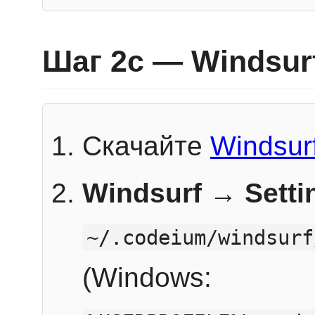
Шаг 2c — Windsur
Скачайте
Windsur
Windsurf → Sett
~/.codeium/windsurf
(Windows: