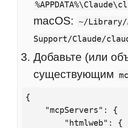
%APPDATA%\Claude\cl
macOS:
~/Library/
Support/Claude/clau
Добавьте (или об
существующим
m
{

    "mcpServers": {

        "htmlweb": {
