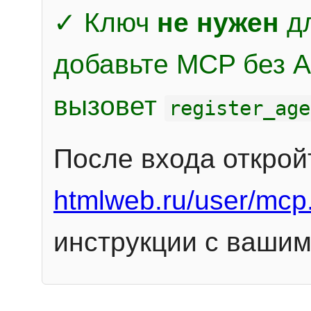
✓ Ключ
не нужен
дл
добавьте MCP без Au
вызовет
register_age
После входа открой
htmlweb.ru/user/mcp
инструкции с вашим