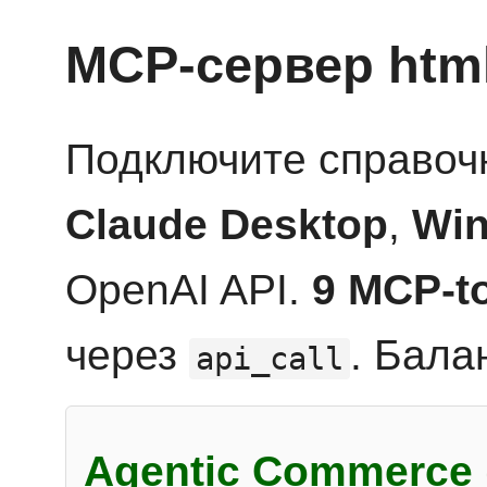
MCP-сервер htm
Подключите справоч
Claude Desktop
,
Win
OpenAI API.
9 MCP-t
через
. Бала
api_call
Agentic Commerce 