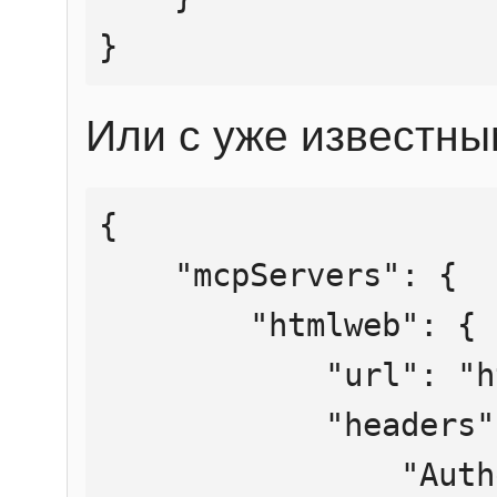
}
Или с уже известны
{

    "mcpServers": {

        "htmlweb": {

            "url": "https://mcp.htmlweb.ru/",

            "headers": {

                "Authorization": "Bearer 