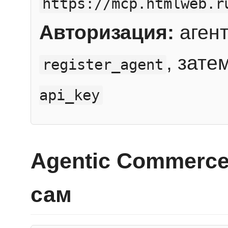
https://mcp.htmlweb.r
Авторизация:
агент
, зате
register_agent
api_key
Agentic Commerce
сам