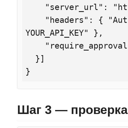
    "server_url": "https://mcp.htmlweb.ru/",

    "headers": { "Authorization": "Bearer 
YOUR_API_KEY" },

    "require_approval": "never"

  }]

}
Шаг 3 — проверка 