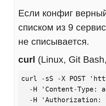
Если конфиг верный
списком из 9 сервис
не списывается.
curl
(Linux, Git Bas
curl -sS -X POST 'htt
  -H 'Content-Type: application/json' \

  -H 'Authorization: Bearer YOUR_API_KEY' \
