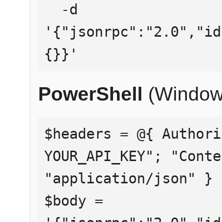
  -d 
'{"jsonrpc":"2.0","id
{}}'
PowerShell
(Window
$headers = @{ Authori
YOUR_API_KEY"; "Conte
"application/json" }

$body = 