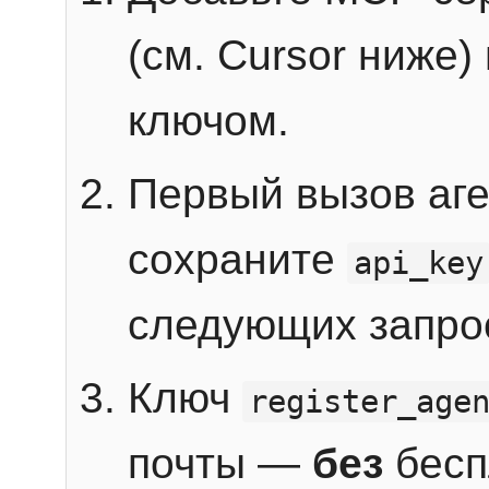
(см. Cursor ниже)
ключом.
Первый вызов аг
сохраните
api_key
следующих запро
Ключ
register_age
почты —
без
бесп