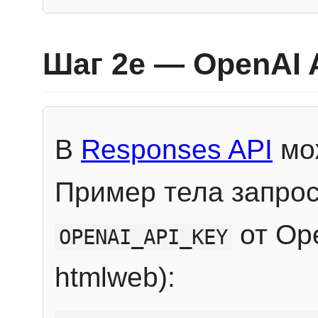
Шаг 2e — OpenAI 
В
Responses API
мож
Пример тела запрос
от Ope
OPENAI_API_KEY
htmlweb):