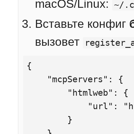
macOS/Linux:
~/.
Вставьте конфиг
вызовет
register_
{

    "mcpServers": {

        "htmlweb": {

            "url": "https://mcp.htmlweb.ru/"

        }

    }
