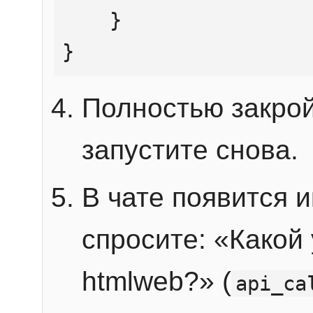
    }

}
Полностью закрой
запустите снова.
В чате появится 
спросите: «Какой
htmlweb?» (
api_ca