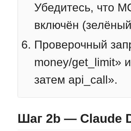
Убедитесь, что 
включён (зелёный
Проверочный запр
money/get_limit» 
затем api_call».
Шаг 2b — Claude 