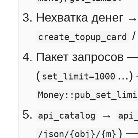
Нехватка денег 
create_topup_card
Пакет запросов 
(
…) 
set_limit=1000
Money::pub_set_limi
→
api_catalog
api
) —
/json/{obj}/{m}