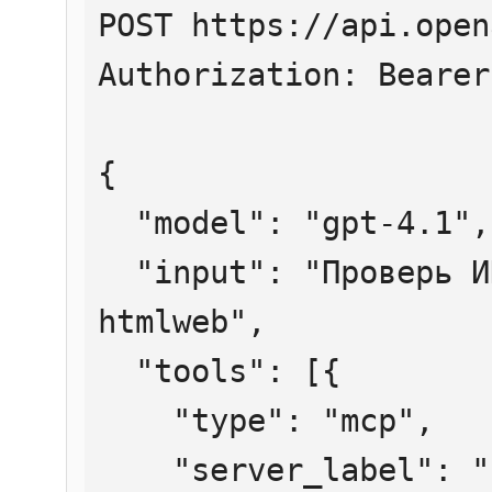
POST https://api.open
Authorization: Bearer
{

  "model": "gpt-4.1",

  "input": "Проверь ИНН 7707083893 через 
htmlweb",

  "tools": [{

    "type": "mcp",

    "server_label": "htmlweb",
