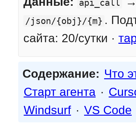
Данные:
→
api_call
. Под
/json/{obj}/{m}
сайта: 20/сутки ·
та
Содержание:
Что э
Старт агента
·
Curs
Windsurf
·
VS Code