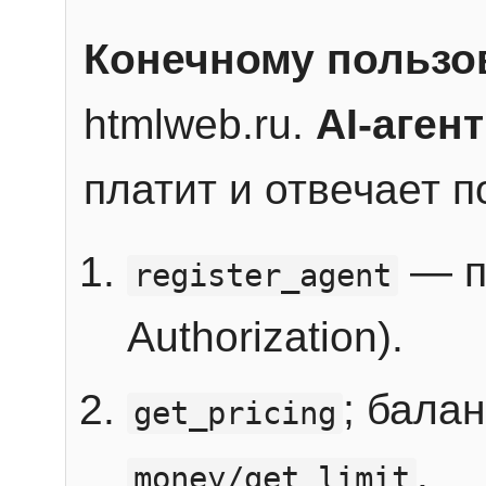
Конечному пользо
htmlweb.ru.
AI-агент
платит и отвечает 
— п
register_agent
Authorization).
; бала
get_pricing
.
money/get_limit