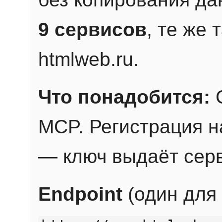
9 сервисов
, те же
htmlweb.ru.
Что понадобится:
C
MCP. Регистрация н
— ключ выдаёт сер
Endpoint
(один для 