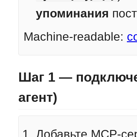
упоминания
пост
Machine-readable:
c
Шаг 1 — подключе
агент)
Добавьте MCP-се