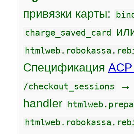
привязки карты:
bin
или
charge_saved_card
htmlweb.robokassa.reb
Спецификация
ACP 
/checkout_sessions
handler
htmlweb.prepa
htmlweb.robokassa.reb