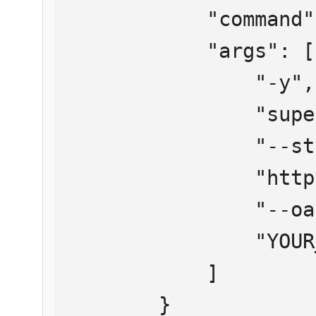
            "command": "npx",

            "args": [

                "-y",

                "supergateway",

                "--streamableHttp",

                "https://mcp.htmlweb.ru/",

                "--oauth2Bearer",

                "YOUR_API_KEY"

            ]

        }
