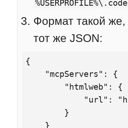
%USERPROFILE%\.code
Формат такой же, 
тот же JSON:
{

    "mcpServers": {

        "htmlweb": {

            "url": "https://mcp.htmlweb.ru/"

        }

    }
