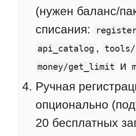
(нужен баланс/пак
списания:
registe
,
api_catalog
tools/
и
money/get_limit
Ручная регистра
опционально (под
20 бесплатных зап