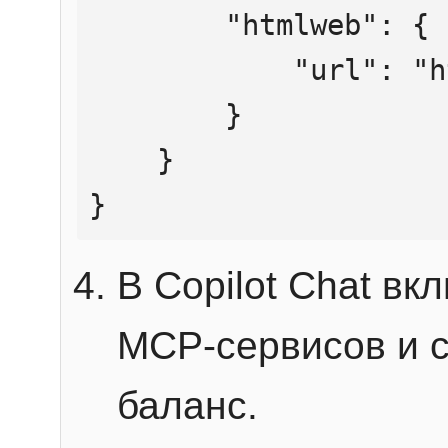
        "htmlweb": {

            "url": "https://mcp.htmlweb.ru/"

        }

    }

}
В Copilot Chat в
MCP-сервисов и 
баланс.