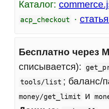
Каталог:
commerce.j
·
статья
acp_checkout
Бесплатно через 
списывается):
get_p
; баланс/
tools/list
и
money/get_limit
mon