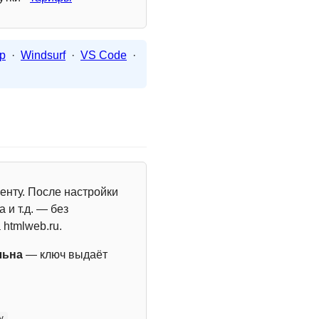
p
·
Windsurf
·
VS Code
·
енту. После настройки
 и т.д. — без
 htmlweb.ru.
льна
— ключ выдаёт
y