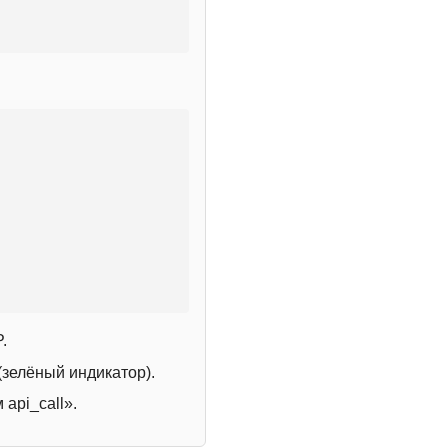
.
зелёный индикатор).
 api_call».