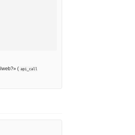
lweb?» (
api_call