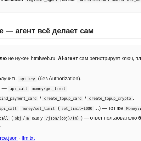
e — агент всё делает сам
елю
не нужен htmlweb.ru.
AI-агент
сам регистрирует ключ, пл
лучить
(без Authorization).
api_key
с —
.
api_call
money/get_limit
/
/
.
bind_payment_card
create_topup_card
create_topup_crypto
(
…) — тот же
api_call
money/set_limit
set_limit=1000
Money:
(
/
как у
) — ответ пользователю
call
obj
m
/json/{obj}/{m}
.
ce.json
·
llm.txt