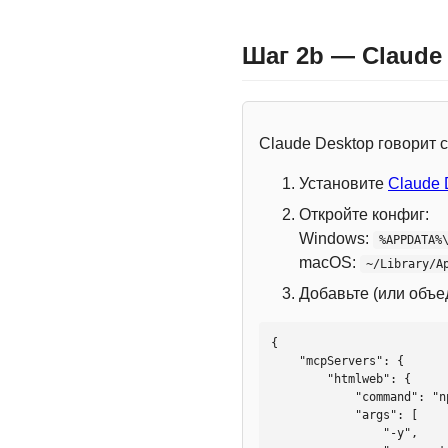
Шаг 2b — Claude
Claude Desktop говорит
Установите
Claude 
Откройте конфиг:
Windows:
%APPDATA%
macOS:
~/Library/A
Добавьте (или объ
{

    "mcpServers": {

        "htmlweb": {

            "command": "npx",

            "args": [

                "-y",
