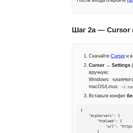
После входа откройте
ht
Шаг 2a — Cursor
Скачайте
Cursor
и в
Cursor → Settings
(
вручную:
Windows:
%USERPROF
macOS/Linux:
~/.cu
Вставьте конфиг
бе
{

    "mcpServers": {

        "htmlweb": {

            "url": "https://mcp.htmlweb.ru/"

        }
