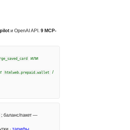
ilot
и OpenAI API.
9 MCP-
или
rge_saved_card
er
/
htmlweb.prepaid.wallet
; баланс/пакет —
утки ·
тарифы