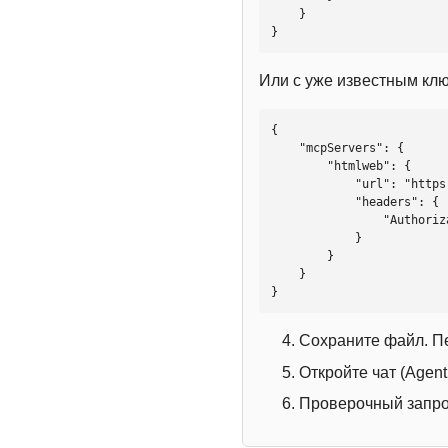
    }

}
Или с уже известным кл
{

    "mcpServers": {

        "htmlweb": {

            "url": "https://mcp.htmlweb.ru/",

            "headers": {

                "Authorization": "Bearer YOUR_API_KEY"

            }

        }

    }

}
Сохраните файл. П
Откройте чат (Agen
Проверочный запрос: