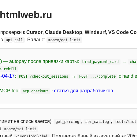
htmlweb.ru
 проверки к
Cursor
,
Claude Desktop
,
Windsurf
,
VS Code Cop
ез
. Баланс:
.
api_call
money/get_limit
)
— autopay после привязки карты:
→
bind_payment_card
cha
.
a.rebill
-04-17
:
→
с handl
POST /checkout_sessions
POST .../complete
 MCP tool
·
статья для разработчиков
acp_checkout
лимит не списывается):
,
,
get_pricing
api_catalog
tools/list
и
.
money/set_limit
атный
. Подтверждённый аккаунт сайта: 20/с
/json/{obj}/{m}