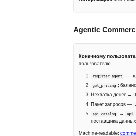
Agentic Commerc
Конечному пользоват
пользователю.
— по
register_agent
; балан
get_pricing
Нехватка денег →
Пакет запросов —
→
api_catalog
api_
поставщика данных
Machine-readable:
commer