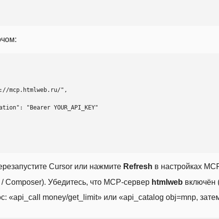
ючом:
ерезапустите Cursor или нажмите
Refresh
в настройках MCP
t / Composer). Убедитесь, что MCP-сервер
htmlweb
включён (
 «api_call money/get_limit» или «api_catalog obj=mnp, затем