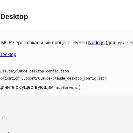
 Desktop
 с MCP через локальный процесс. Нужен
Node.js
(для
npx sup
Desktop
.
\Claude\claude_desktop_config.json
pplication Support/Claude/claude_desktop_config.json
едините с существующим
):
mcpServers