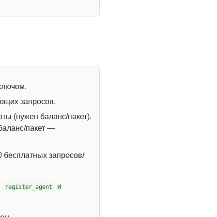
 ключом.
ющих запросов.
ты (нужен баланс/пакет).
 баланс/пакет —
 бесплатных запросов/
т
и
register_agent