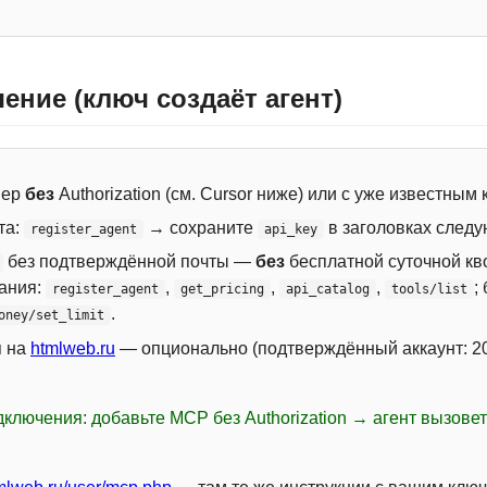
ение (ключ создаёт агент)
вер
без
Authorization (см. Cursor ниже) или с уже известным
та:
→ сохраните
в заголовках следу
register_agent
api_key
без подтверждённой почты —
без
бесплатной суточной кво
сания:
,
,
,
;
register_agent
get_pricing
api_catalog
tools/list
.
oney/set_limit
я на
htmlweb.ru
— опционально (подтверждённый аккаунт: 20
ключения: добавьте MCP без Authorization → агент вызове