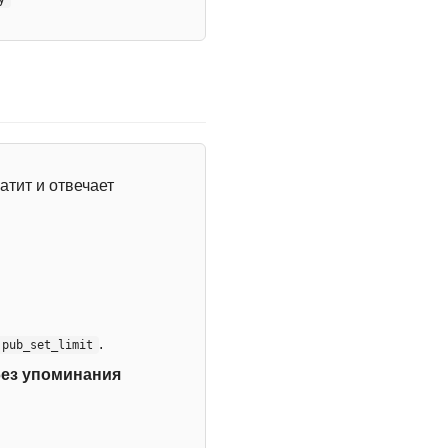
атит и отвечает
.
:pub_set_limit
без упоминания