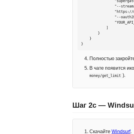
                "supergateway",

                "--streamableHttp",

                "https://mcp.htmlweb.ru/",

                "--oauth2Bearer",

                "YOUR_API_KEY"

            ]

        }

    }

}
Полностью закройте
В чате появится ик
).
money/get_limit
Шаг 2c — Windsu
Скачайте
Windsurf
.