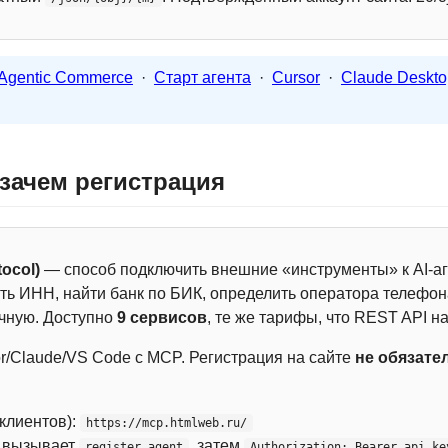
Agentic Commerce
·
Старт агента
·
Cursor
·
Claude Deskto
 зачем регистрация
ocol)
— способ подключить внешние «инструменты» к AI-аг
ть ИНН, найти банк по БИК, определить оператора телефона
чную. Доступно
9 сервисов
, те же тарифы, что REST API на
r/Claude/VS Code с MCP. Регистрация на сайте
не обязате
 клиентов):
https://mcp.htmlweb.ru/
м вызывает
, затем
register_agent
Authorization: Bearer api_ke