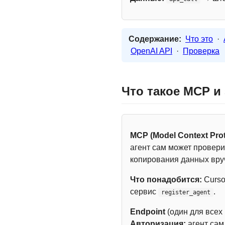
Содержание:
Что это
·
OpenAI API
·
Проверка
Что такое MCP и
MCP (Model Context Prot
агент сам может провери
копирования данных вру
Что понадобится:
Curso
сервис
.
register_agent
Endpoint
(один для всех
Авторизация:
агент са