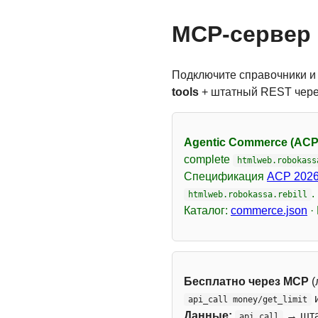
MCP-сервер 
Подключите справочники и
tools
+ штатный REST чер
Agentic Commerce (ACP
complete
htmlweb.robokass
Спецификация
ACP 2026
.
htmlweb.robokassa.rebill
Каталог:
commerce.json
·
Бесплатно через MCP
(
api_call money/get_limit
Данные:
→ шт
api_call