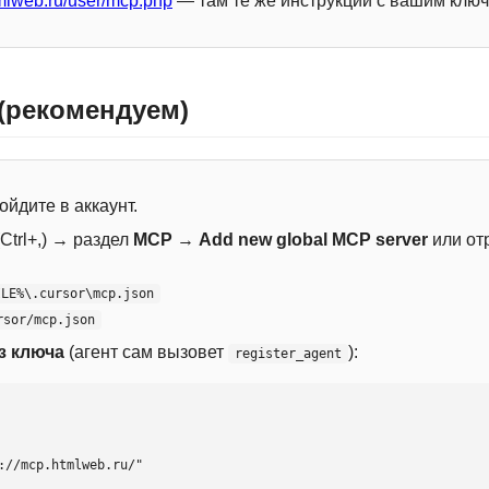
mlweb.ru/user/mcp.php
— там те же инструкции с вашим ключ
 (рекомендуем)
ойдите в аккаунт.
Ctrl+,) → раздел
MCP
→
Add new global MCP server
или от
ILE%\.cursor\mcp.json
rsor/mcp.json
з ключа
(агент сам вызовет
):
register_agent