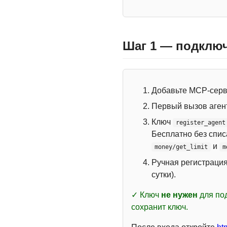
Шаг 1 — подключ
Добавьте MCP-сер
Первый вызов аген
Ключ
register_agent
Бесплатно без спи
и
money/get_limit
m
Ручная регистраци
сутки).
✓ Ключ
не нужен
для под
сохранит ключ.