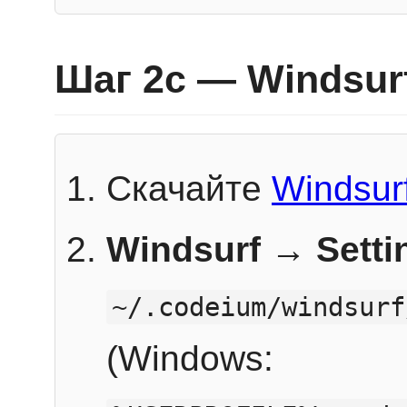
Шаг 2c — Windsur
Скачайте
Windsur
Windsurf → Sett
~/.codeium/windsurf
(Windows: