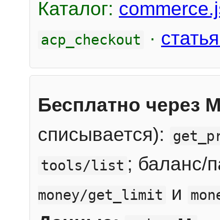
Каталог:
commerce.j
·
статья
acp_checkout
Бесплатно через 
списывается):
get_p
; баланс/
tools/list
и
money/get_limit
mon