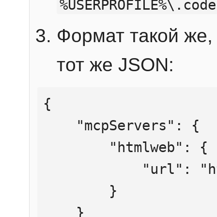
%USERPROFILE%\.code
Формат такой же, 
тот же JSON:
{

    "mcpServers": {

        "htmlweb": {

            "url": "https://mcp.htmlweb.ru/"

        }

    }
