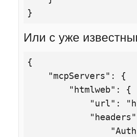
}
Или с уже известны
{

    "mcpServers": {

        "htmlweb": {

            "url": "https://mcp.htmlweb.ru/",

            "headers": {

                "Authorization": "Bearer 