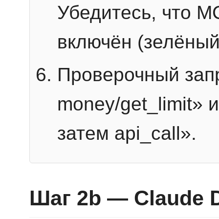
Убедитесь, что 
включён (зелёный
Проверочный запр
money/get_limit» 
затем api_call».
Шаг 2b — Claude 