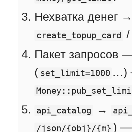
Нехватка денег 
create_topup_card
Пакет запросов 
(
…) 
set_limit=1000
Money::pub_set_limi
→
api_catalog
api
) —
/json/{obj}/{m}