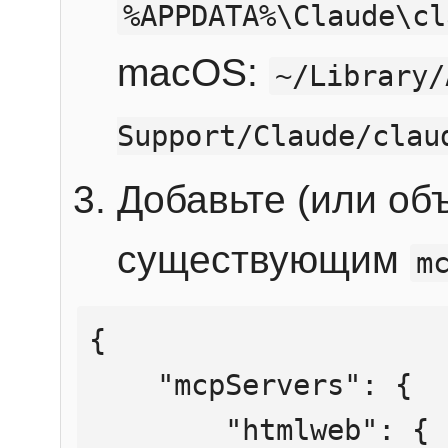
%APPDATA%\Claude\cl
macOS:
~/Library/
Support/Claude/clau
Добавьте (или об
существующим
m
{

    "mcpServers": {

        "htmlweb": {
