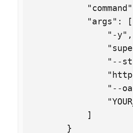
            "command": "npx",

            "args": [

                "-y",

                "supergateway",

                "--streamableHttp",

                "https://mcp.htmlweb.ru/",

                "--oauth2Bearer",

                "YOUR_API_KEY"

            ]

        }
