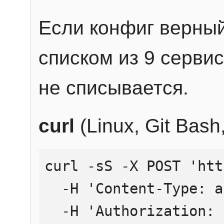
Если конфиг верный
списком из 9 сервис
не списывается.
curl
(Linux, Git Bas
curl -sS -X POST 'htt
  -H 'Content-Type: application/json' \

  -H 'Authorization: Bearer YOUR_API_KEY' \
