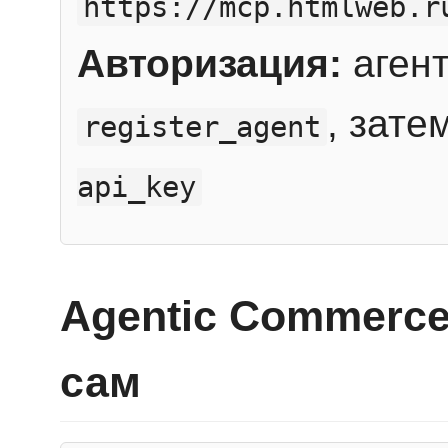
https://mcp.htmlweb.r
Авторизация:
агент
, зате
register_agent
api_key
Agentic Commerce
сам