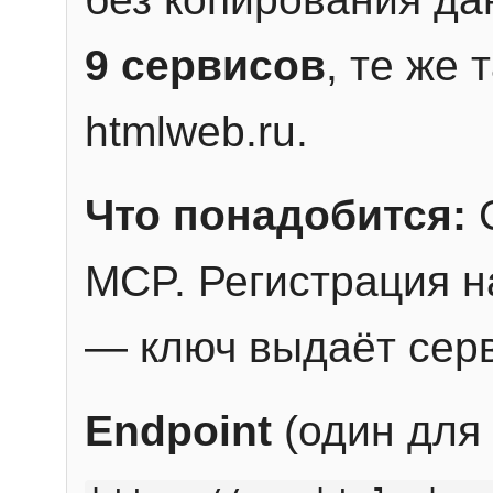
9 сервисов
, те же
htmlweb.ru.
Что понадобится:
C
MCP. Регистрация н
— ключ выдаёт сер
Endpoint
(один для 