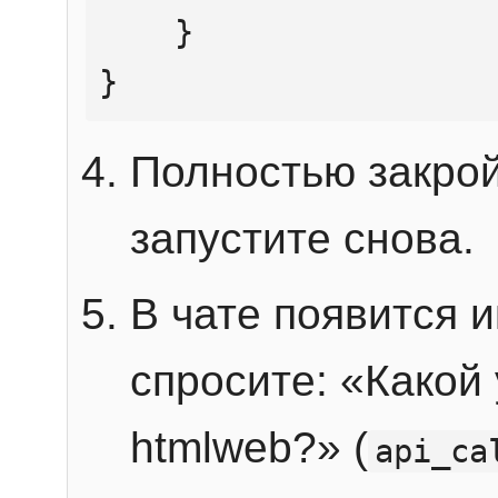
    }

}
Полностью закрой
запустите снова.
В чате появится 
спросите: «Какой
htmlweb?» (
api_ca