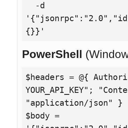
  -d 
'{"jsonrpc":"2.0","id
{}}'
PowerShell
(Window
$headers = @{ Authori
YOUR_API_KEY"; "Conte
"application/json" }

$body = 