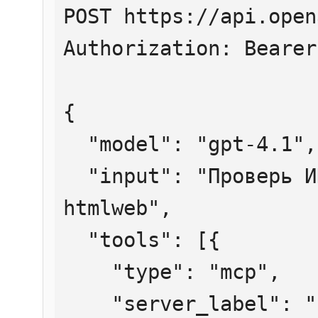
POST https://api.open
Authorization: Bearer
{

  "model": "gpt-4.1",

  "input": "Проверь ИНН 7707083893 через 
htmlweb",

  "tools": [{

    "type": "mcp",

    "server_label": "htmlweb",
