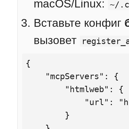
macOS/Linux:
~/.
Вставьте конфиг
вызовет
register_
{

    "mcpServers": {

        "htmlweb": {

            "url": "https://mcp.htmlweb.ru/"

        }

    }
