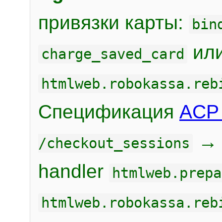
привязки карты:
bin
или
charge_saved_card
htmlweb.robokassa.reb
Спецификация
ACP 
/checkout_sessions
handler
htmlweb.prepa
htmlweb.robokassa.reb