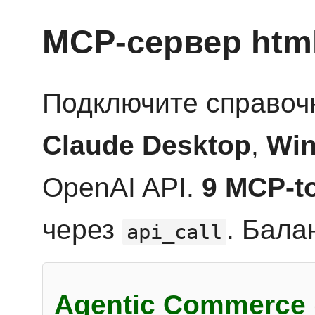
MCP-сервер htm
Подключите справоч
Claude Desktop
,
Win
OpenAI API.
9 MCP-t
через
. Бала
api_call
Agentic Commerce 