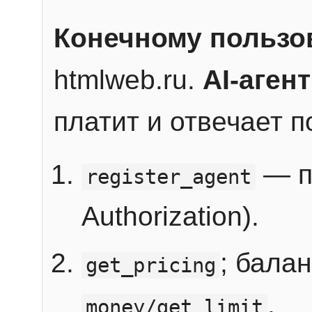
Конечному пользо
htmlweb.ru.
AI-агент
платит и отвечает 
— п
register_agent
Authorization).
; бала
get_pricing
.
money/get_limit