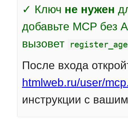
✓ Ключ
не нужен
дл
добавьте MCP без Au
вызовет
register_age
После входа открой
htmlweb.ru/user/mcp
инструкции с вашим