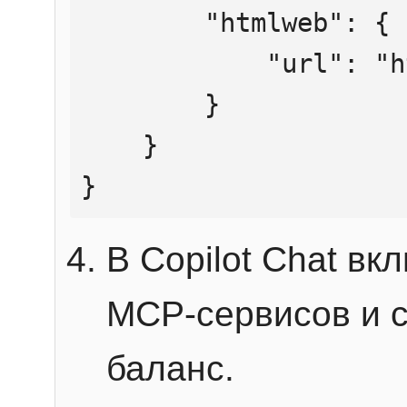
        "htmlweb": {

            "url": "https://mcp.htmlweb.ru/"

        }

    }

}
В Copilot Chat в
MCP-сервисов и 
баланс.