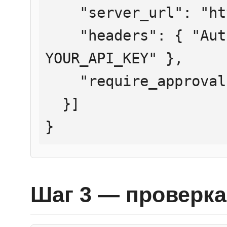
    "server_url": "https://mcp.htmlweb.ru/",

    "headers": { "Authorization": "Bearer 
YOUR_API_KEY" },

    "require_approval": "never"

  }]

}
Шаг 3 — проверка 