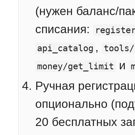
(нужен баланс/пак
списания:
registe
,
api_catalog
tools/
и
money/get_limit
Ручная регистра
опционально (под
20 бесплатных зап