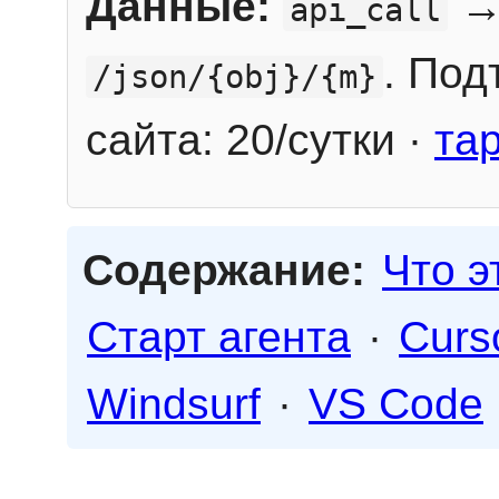
Данные:
→
api_call
. Под
/json/{obj}/{m}
сайта: 20/сутки ·
та
Содержание:
Что э
Старт агента
·
Curs
Windsurf
·
VS Code