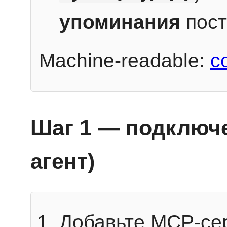
упоминания
пост
Machine-readable:
c
Шаг 1 — подключе
агент)
Добавьте MCP-се