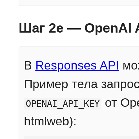
Шаг 2e — OpenAI 
В
Responses API
мож
Пример тела запрос
от Ope
OPENAI_API_KEY
htmlweb):