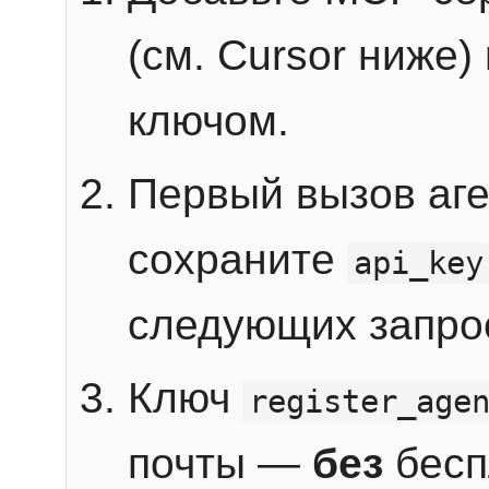
(см. Cursor ниже)
ключом.
Первый вызов аг
сохраните
api_key
следующих запро
Ключ
register_age
почты —
без
бесп