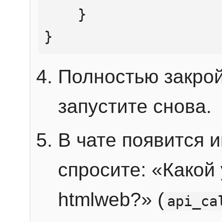
    }

}
Полностью закрой
запустите снова.
В чате появится 
спросите: «Какой
htmlweb?» (
api_ca