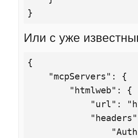
}
Или с уже известны
{

    "mcpServers": {

        "htmlweb": {

            "url": "https://mcp.htmlweb.ru/",

            "headers": {

                "Authorization": "Bearer 