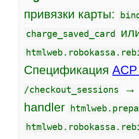
привязки карты:
bin
или
charge_saved_card
htmlweb.robokassa.reb
Спецификация
ACP 
/checkout_sessions
handler
htmlweb.prepa
htmlweb.robokassa.reb