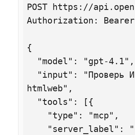
POST https://api.open
Authorization: Bearer
{

  "model": "gpt-4.1",

  "input": "Проверь ИНН 7707083893 через 
htmlweb",

  "tools": [{

    "type": "mcp",

    "server_label": "htmlweb",
