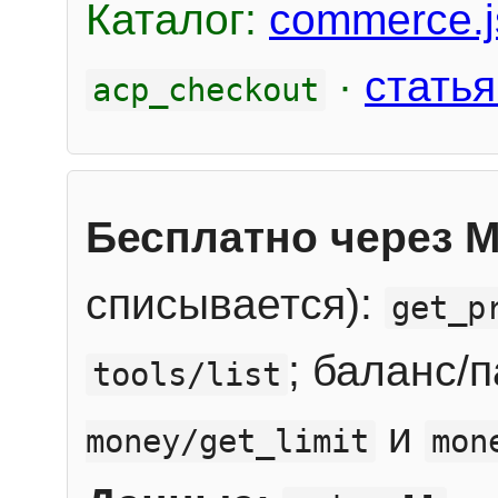
Каталог:
commerce.j
·
статья
acp_checkout
Бесплатно через 
списывается):
get_p
; баланс/
tools/list
и
money/get_limit
mon