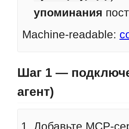
упоминания
пост
Machine-readable:
c
Шаг 1 — подключе
агент)
Добавьте MCP-се