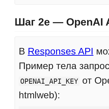
Шаг 2e — OpenAI 
В
Responses API
мож
Пример тела запрос
от Ope
OPENAI_API_KEY
htmlweb):