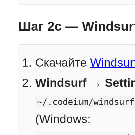
Шаг 2c — Windsur
Скачайте
Windsur
Windsurf → Sett
~/.codeium/windsurf
(Windows: