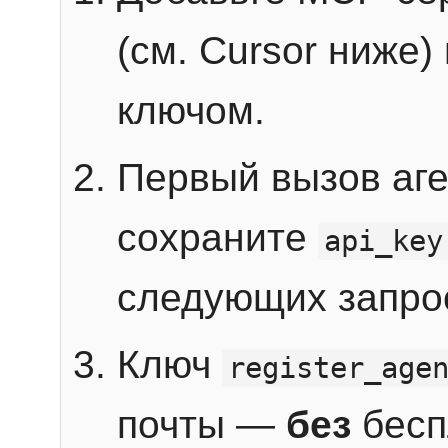
(см. Cursor ниже)
ключом.
Первый вызов аг
сохраните
api_key
следующих запро
Ключ
register_age
почты —
без
бесп