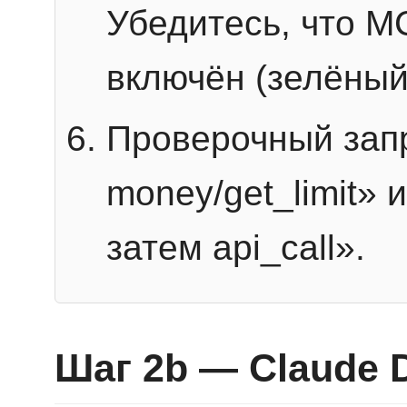
Убедитесь, что 
включён (зелёный
Проверочный запр
money/get_limit» 
затем api_call».
Шаг 2b — Claude 