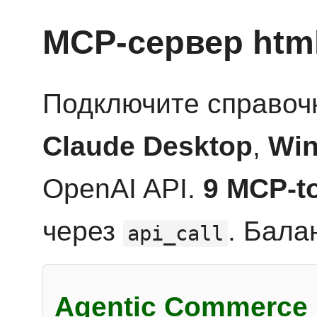
MCP-сервер htm
Подключите справоч
Claude Desktop
,
Win
OpenAI API.
9 MCP-t
через
. Бала
api_call
Agentic Commerce 