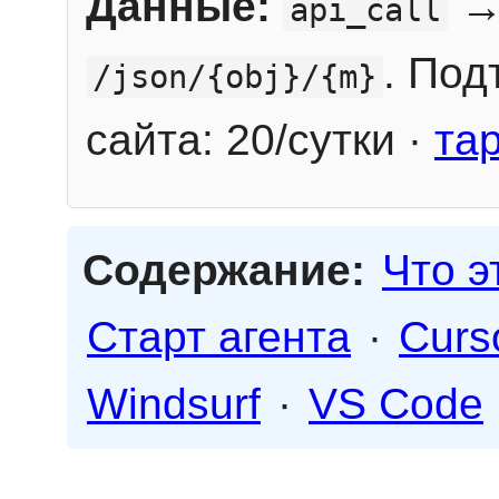
Данные:
→
api_call
. Под
/json/{obj}/{m}
сайта: 20/сутки ·
та
Содержание:
Что э
Старт агента
·
Curs
Windsurf
·
VS Code