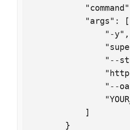
            "command": "npx",

            "args": [

                "-y",

                "supergateway",

                "--streamableHttp",

                "https://mcp.htmlweb.ru/",

                "--oauth2Bearer",

                "YOUR_API_KEY"

            ]

        }
