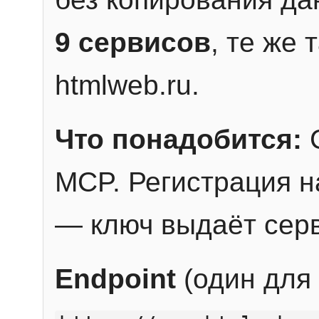
9 сервисов
, те же
htmlweb.ru.
Что понадобится:
C
MCP. Регистрация н
— ключ выдаёт сер
Endpoint
(один для 