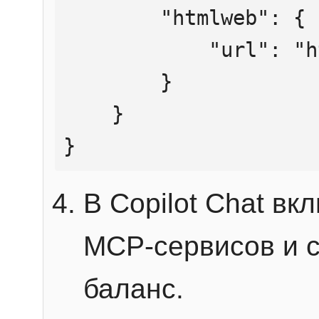
        "htmlweb": {

            "url": "https://mcp.htmlweb.ru/"

        }

    }

}
В Copilot Chat в
MCP-сервисов и 
баланс.