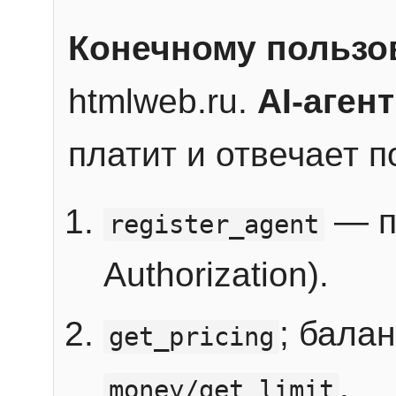
Конечному пользо
htmlweb.ru.
AI-агент
платит и отвечает 
— п
register_agent
Authorization).
; бала
get_pricing
.
money/get_limit