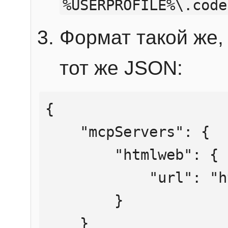
%USERPROFILE%\.code
Формат такой же, 
тот же JSON:
{

    "mcpServers": {

        "htmlweb": {

            "url": "https://mcp.htmlweb.ru/"

        }

    }
