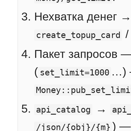
Нехватка денег 
create_topup_card
Пакет запросов 
(
…) 
set_limit=1000
Money::pub_set_limi
→
api_catalog
api
) —
/json/{obj}/{m}