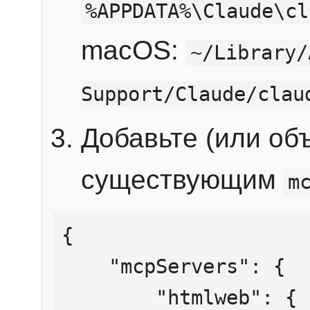
%APPDATA%\Claude\cl
macOS:
~/Library/
Support/Claude/clau
Добавьте (или об
существующим
m
{

    "mcpServers": {

        "htmlweb": {
