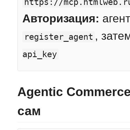
https://mcp.htmlweb.r
Авторизация:
агент
, зате
register_agent
api_key
Agentic Commerce
сам