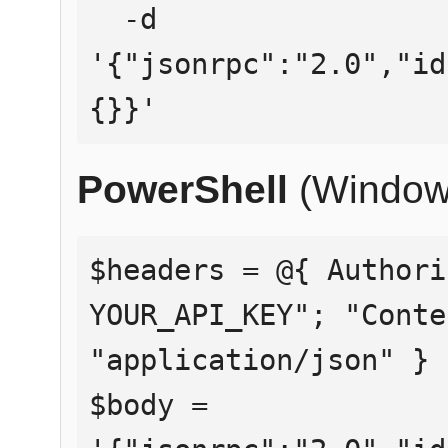
  -d 
'{"jsonrpc":"2.0","id
{}}'
PowerShell
(Window
$headers = @{ Authori
YOUR_API_KEY"; "Conte
"application/json" }

$body = 