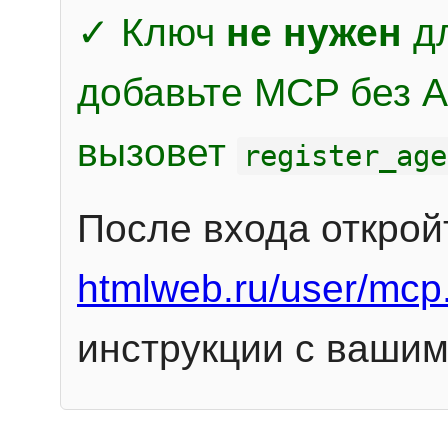
✓ Ключ
не нужен
дл
добавьте MCP без Au
вызовет
register_age
После входа открой
htmlweb.ru/user/mcp
инструкции с вашим