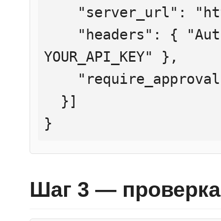
    "server_url": "https://mcp.htmlweb.ru/",

    "headers": { "Authorization": "Bearer 
YOUR_API_KEY" },

    "require_approval": "never"

  }]

}
Шаг 3 — проверка 