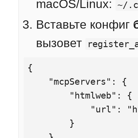
macOS/Linux:
~/.
Вставьте конфиг
вызовет
register_
{

    "mcpServers": {

        "htmlweb": {

            "url": "https://mcp.htmlweb.ru/"

        }

    }
