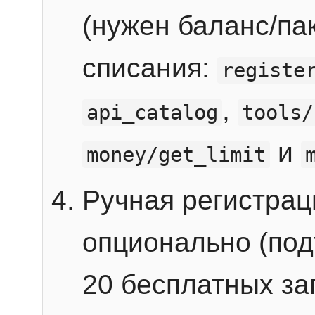
(нужен баланс/пак
списания:
registe
,
api_catalog
tools/
и
money/get_limit
Ручная регистра
опционально (под
20 бесплатных зап