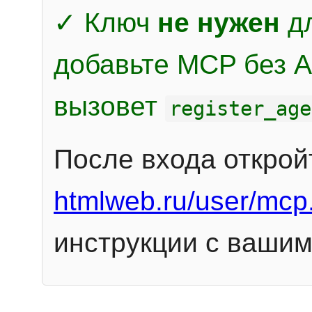
✓ Ключ
не нужен
дл
добавьте MCP без Au
вызовет
register_age
После входа открой
htmlweb.ru/user/mcp
инструкции с вашим