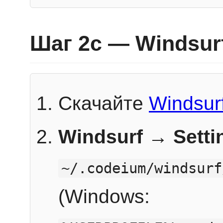
Шаг 2c — Windsur
Скачайте
Windsur
Windsurf → Sett
~/.codeium/windsurf
(Windows: