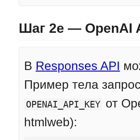
Шаг 2e — OpenAI 
В
Responses API
мож
Пример тела запрос
от Ope
OPENAI_API_KEY
htmlweb):