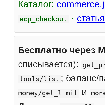
Каталог:
commerce.j
·
статья
acp_checkout
Бесплатно через 
списывается):
get_p
; баланс/
tools/list
и
money/get_limit
mon