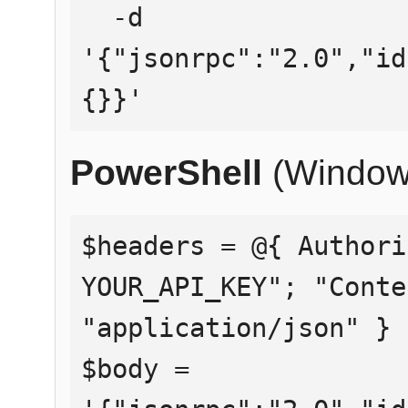
  -d 
'{"jsonrpc":"2.0","id
{}}'
PowerShell
(Window
$headers = @{ Authori
YOUR_API_KEY"; "Conte
"application/json" }

$body = 