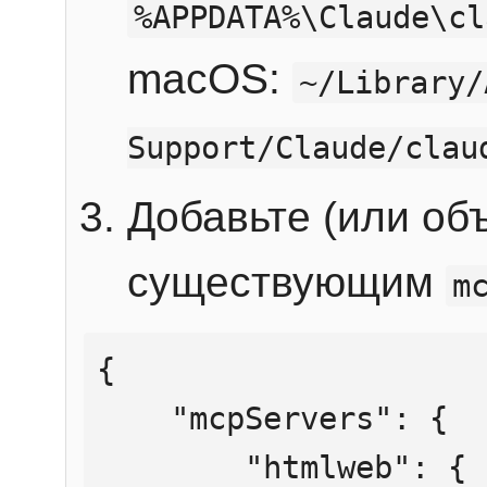
%APPDATA%\Claude\cl
macOS:
~/Library/
Support/Claude/clau
Добавьте (или об
существующим
m
{

    "mcpServers": {

        "htmlweb": {
