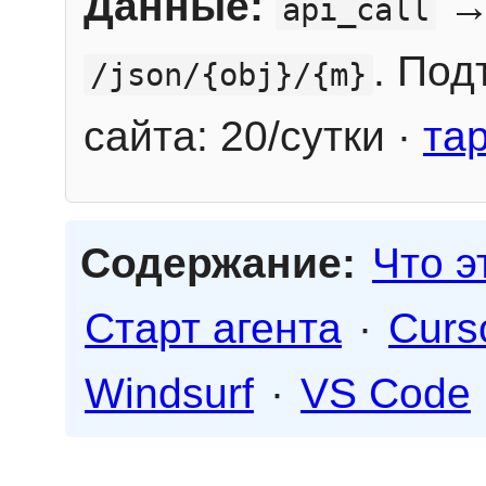
Данные:
→
api_call
. Под
/json/{obj}/{m}
сайта: 20/сутки ·
та
Содержание:
Что э
Старт агента
·
Curs
Windsurf
·
VS Code