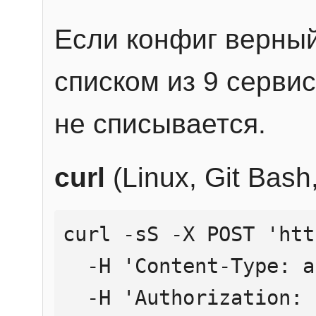
Если конфиг верный
списком из 9 сервис
не списывается.
curl
(Linux, Git Bas
curl -sS -X POST 'htt
  -H 'Content-Type: application/json' \

  -H 'Authorization: Bearer YOUR_API_KEY' \
