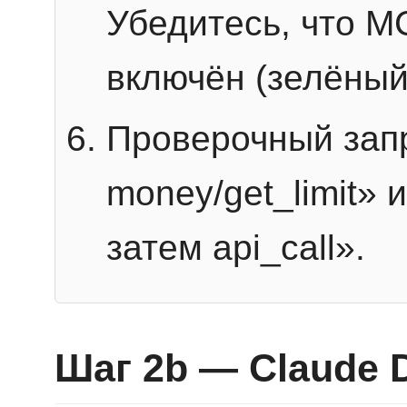
Убедитесь, что 
включён (зелёный
Проверочный запр
money/get_limit» 
затем api_call».
Шаг 2b — Claude 