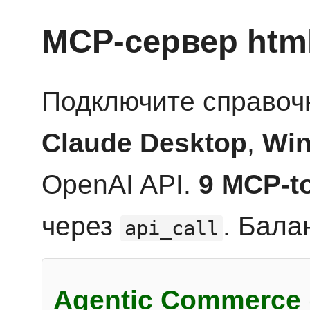
MCP-сервер htm
Подключите справоч
Claude Desktop
,
Win
OpenAI API.
9 MCP-t
через
. Бала
api_call
Agentic Commerce 