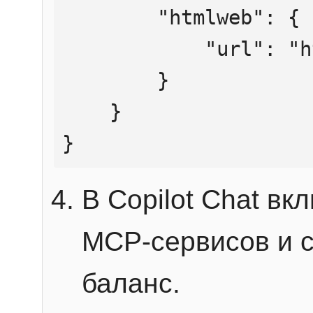
        "htmlweb": {

            "url": "https://mcp.htmlweb.ru/"

        }

    }

}
В Copilot Chat в
MCP-сервисов и 
баланс.