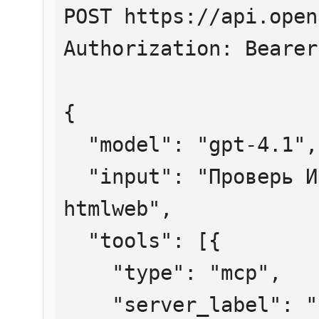
POST https://api.open
Authorization: Bearer
{

  "model": "gpt-4.1",

  "input": "Проверь ИНН 7707083893 через 
htmlweb",

  "tools": [{

    "type": "mcp",

    "server_label": "htmlweb",
