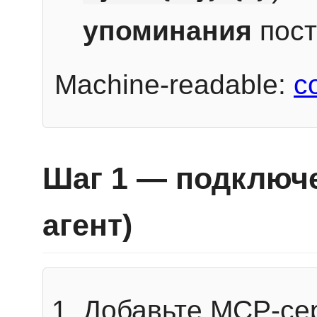
упоминания
пост
Machine-readable:
c
Шаг 1 — подключе
агент)
Добавьте MCP-се