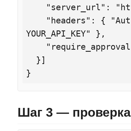
    "server_url": "https://mcp.htmlweb.ru/",

    "headers": { "Authorization": "Bearer 
YOUR_API_KEY" },

    "require_approval": "never"

  }]

}
Шаг 3 — проверка 