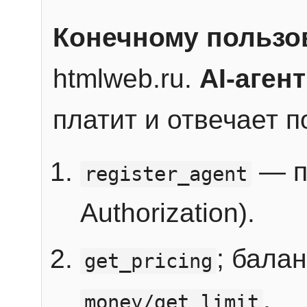
Конечному пользо
htmlweb.ru.
AI-агент
платит и отвечает 
— п
register_agent
Authorization).
; бала
get_pricing
.
money/get_limit