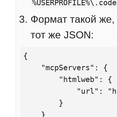
%USERPROFILE%\.code
Формат такой же, 
тот же JSON:
{

    "mcpServers": {

        "htmlweb": {

            "url": "https://mcp.htmlweb.ru/"

        }

    }
