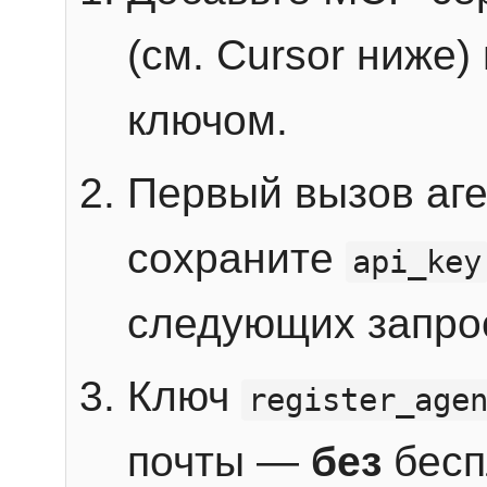
(см. Cursor ниже)
ключом.
Первый вызов аг
сохраните
api_key
следующих запро
Ключ
register_age
почты —
без
бесп