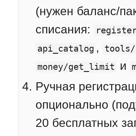
(нужен баланс/пак
списания:
registe
,
api_catalog
tools/
и
money/get_limit
Ручная регистра
опционально (под
20 бесплатных зап