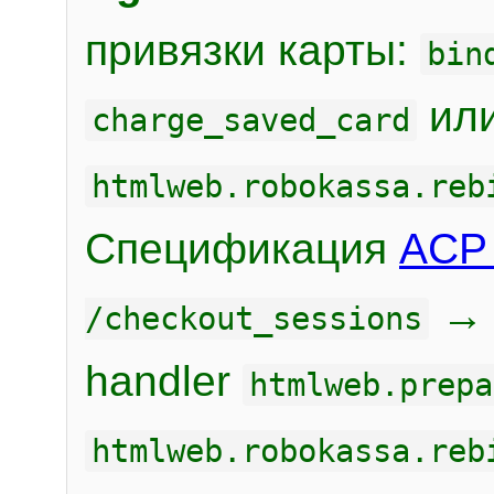
привязки карты:
bin
или
charge_saved_card
htmlweb.robokassa.reb
Спецификация
ACP 
/checkout_sessions
handler
htmlweb.prepa
htmlweb.robokassa.reb