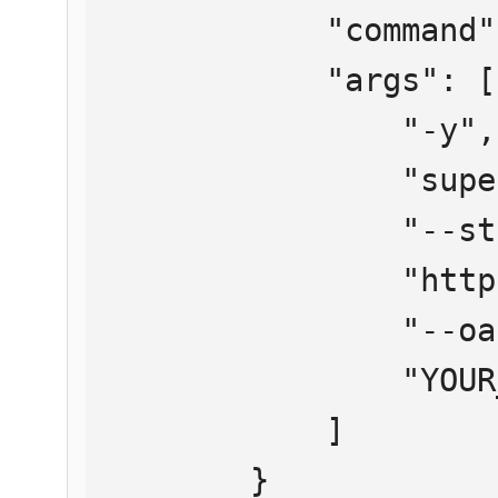
            "command": "npx",

            "args": [

                "-y",

                "supergateway",

                "--streamableHttp",

                "https://mcp.htmlweb.ru/",

                "--oauth2Bearer",

                "YOUR_API_KEY"

            ]

        }
