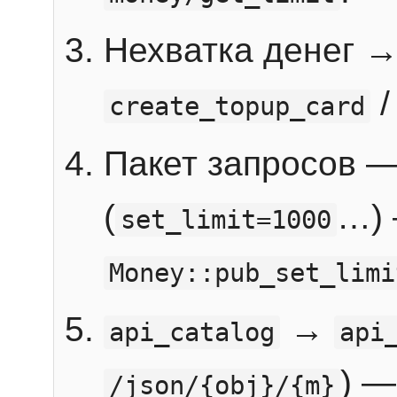
Нехватка денег 
create_topup_card
Пакет запросов 
(
…) 
set_limit=1000
Money::pub_set_limi
→
api_catalog
api
) —
/json/{obj}/{m}