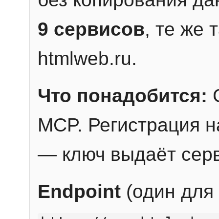
9 сервисов
, те же
htmlweb.ru.
Что понадобится:
C
MCP. Регистрация н
— ключ выдаёт сер
Endpoint
(один для 