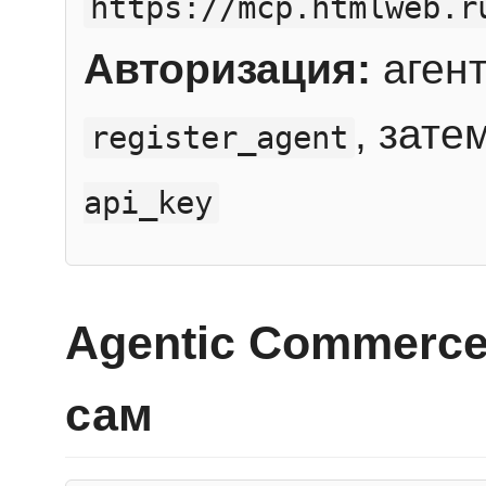
https://mcp.htmlweb.r
Авторизация:
агент
, зате
register_agent
api_key
Agentic Commerce
сам