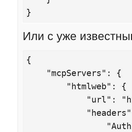
}
Или с уже известны
{

    "mcpServers": {

        "htmlweb": {

            "url": "https://mcp.htmlweb.ru/",

            "headers": {

                "Authorization": "Bearer 