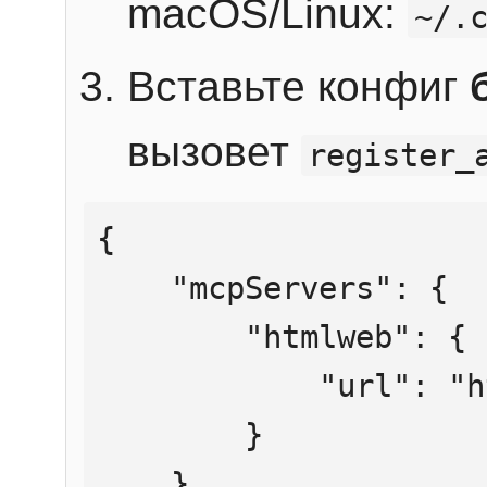
macOS/Linux:
~/.
Вставьте конфиг
вызовет
register_
{

    "mcpServers": {

        "htmlweb": {

            "url": "https://mcp.htmlweb.ru/"

        }

    }
