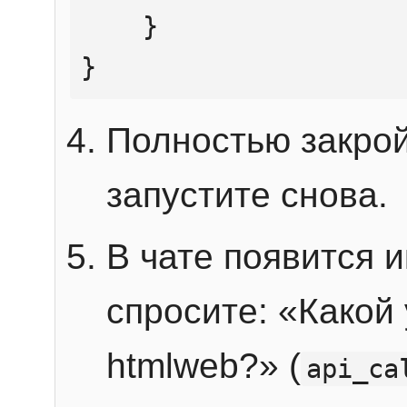
    }

}
Полностью закрой
запустите снова.
В чате появится 
спросите: «Какой
htmlweb?» (
api_ca