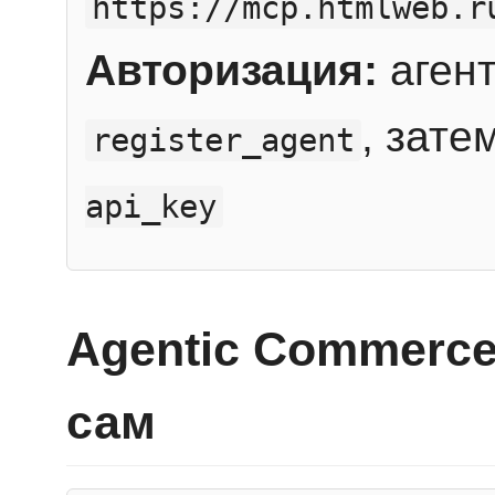
https://mcp.htmlweb.r
Авторизация:
агент
, зате
register_agent
api_key
Agentic Commerce
сам