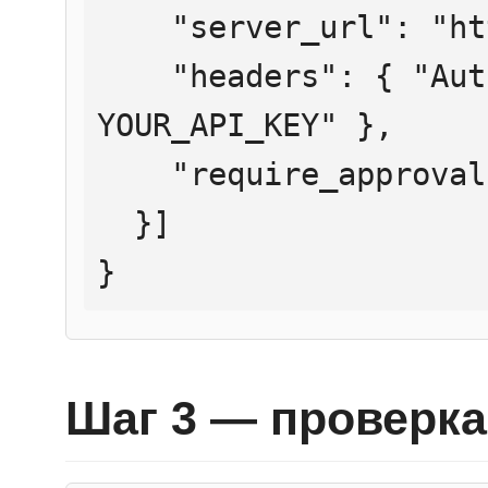
    "server_url": "https://mcp.htmlweb.ru/",

    "headers": { "Authorization": "Bearer 
YOUR_API_KEY" },

    "require_approval": "never"

  }]

}
Шаг 3 — проверка 