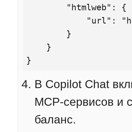
        "htmlweb": {

            "url": "https://mcp.htmlweb.ru/"

        }

    }

}
В Copilot Chat в
MCP-сервисов и 
баланс.