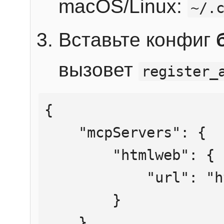
macOS/Linux:
~/.
Вставьте конфиг
вызовет
register_
{

    "mcpServers": {

        "htmlweb": {

            "url": "https://mcp.htmlweb.ru/"

        }

    }
