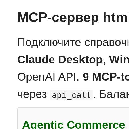
MCP-сервер htm
Подключите справоч
Claude Desktop
,
Win
OpenAI API.
9 MCP-t
через
. Бала
api_call
Agentic Commerce 