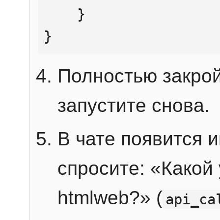
    }

}
Полностью закрой
запустите снова.
В чате появится 
спросите: «Какой
htmlweb?» (
api_ca