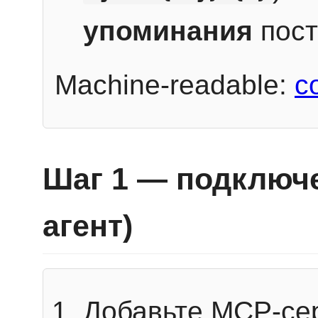
упоминания
пост
Machine-readable:
c
Шаг 1 — подключе
агент)
Добавьте MCP-се