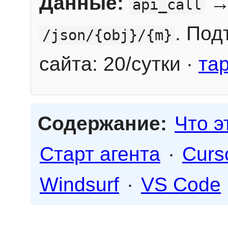
Данные:
→
api_call
. Под
/json/{obj}/{m}
сайта: 20/сутки ·
та
Содержание:
Что э
Старт агента
·
Curs
Windsurf
·
VS Code