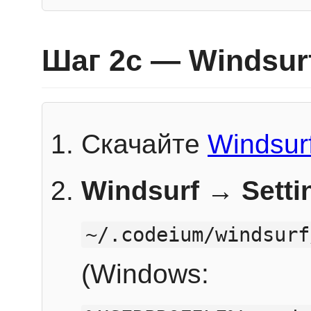
Шаг 2c — Windsur
Скачайте
Windsur
Windsurf → Sett
~/.codeium/windsurf
(Windows: