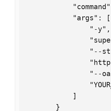
            "command": "npx",

            "args": [

                "-y",

                "supergateway",

                "--streamableHttp",

                "https://mcp.htmlweb.ru/",

                "--oauth2Bearer",

                "YOUR_API_KEY"

            ]

        }
