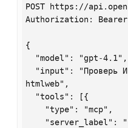
POST https://api.open
Authorization: Bearer
{

  "model": "gpt-4.1",

  "input": "Проверь ИНН 7707083893 через 
htmlweb",

  "tools": [{

    "type": "mcp",

    "server_label": "htmlweb",
