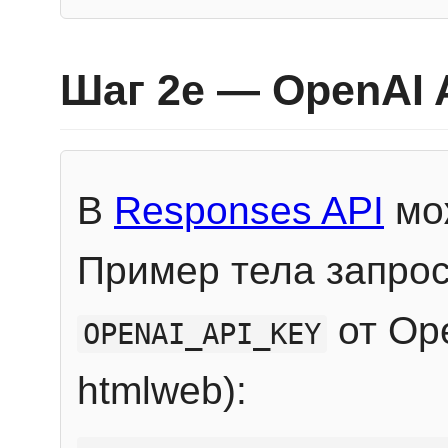
Шаг 2e — OpenAI 
В
Responses API
мож
Пример тела запрос
от Ope
OPENAI_API_KEY
htmlweb):