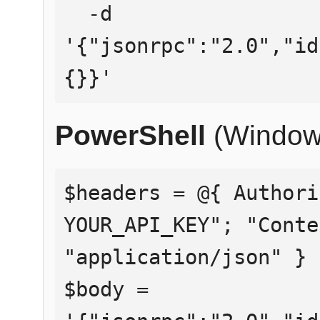
  -d 
'{"jsonrpc":"2.0","id
{}}'
PowerShell
(Window
$headers = @{ Authori
YOUR_API_KEY"; "Conte
"application/json" }

$body = 