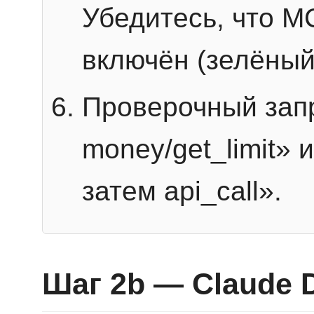
Убедитесь, что 
включён (зелёный
Проверочный запр
money/get_limit» 
затем api_call».
Шаг 2b — Claude 