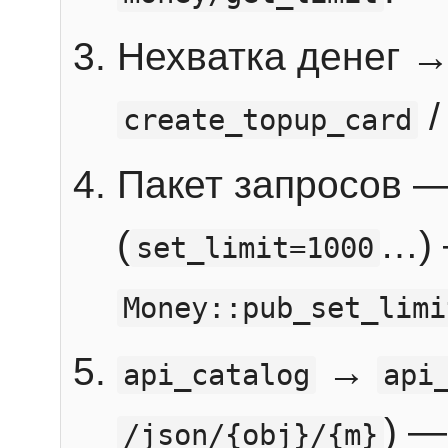
Нехватка денег 
create_topup_card
Пакет запросов 
(
…) 
set_limit=1000
Money::pub_set_limi
→
api_catalog
api
) —
/json/{obj}/{m}