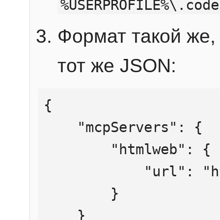
%USERPROFILE%\.code
Формат такой же, 
тот же JSON:
{

    "mcpServers": {

        "htmlweb": {

            "url": "https://mcp.htmlweb.ru/"

        }

    }
