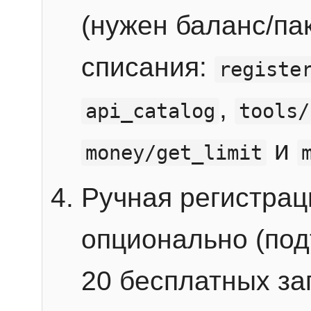
(нужен баланс/пак
списания:
registe
,
api_catalog
tools/
и
money/get_limit
Ручная регистра
опционально (под
20 бесплатных зап