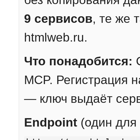
9 сервисов
, те же
htmlweb.ru.
Что понадобится:
C
MCP. Регистрация н
— ключ выдаёт сер
Endpoint
(один для 