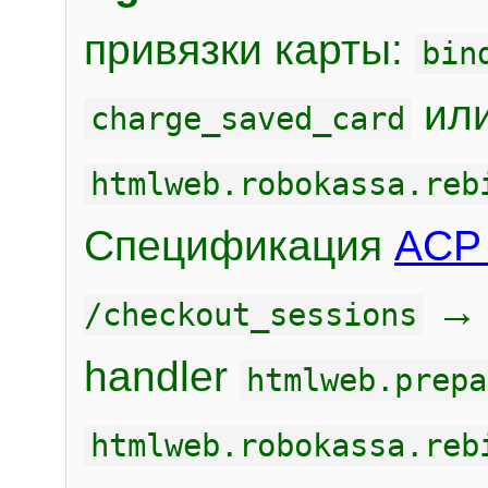
привязки карты:
bin
или
charge_saved_card
htmlweb.robokassa.reb
Спецификация
ACP 
/checkout_sessions
handler
htmlweb.prepa
htmlweb.robokassa.reb