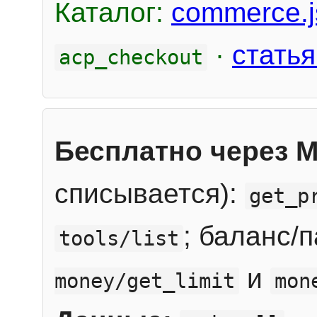
Каталог:
commerce.j
·
статья
acp_checkout
Бесплатно через 
списывается):
get_p
; баланс/
tools/list
и
money/get_limit
mon