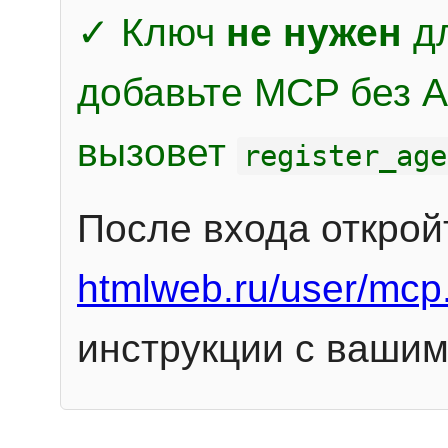
✓ Ключ
не нужен
дл
добавьте MCP без Au
вызовет
register_age
После входа открой
htmlweb.ru/user/mcp
инструкции с вашим