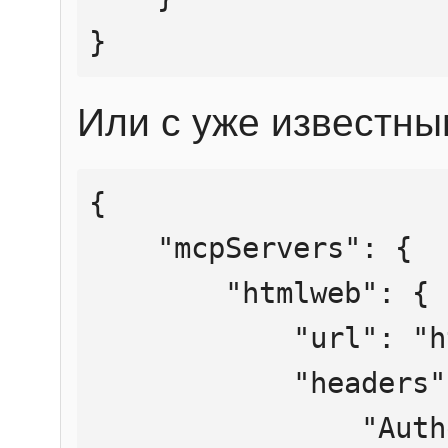
}
Или с уже известны
{

    "mcpServers": {

        "htmlweb": {

            "url": "https://mcp.htmlweb.ru/",

            "headers": {

                "Authorization": "Bearer 