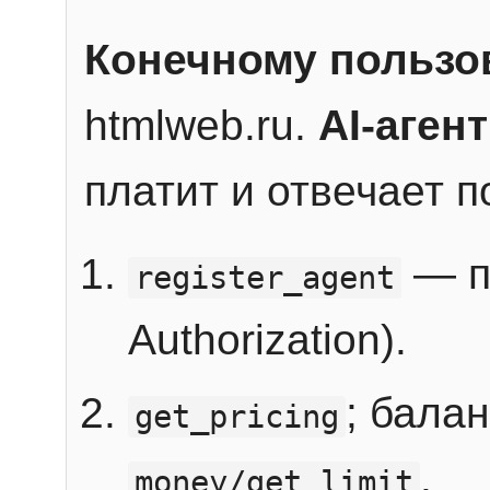
Конечному пользо
htmlweb.ru.
AI-агент
платит и отвечает 
— п
register_agent
Authorization).
; бала
get_pricing
.
money/get_limit