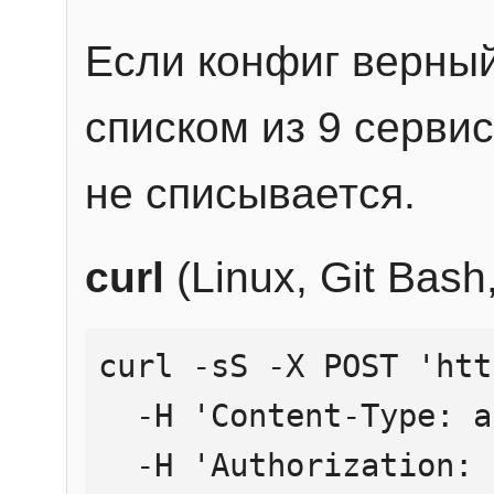
Если конфиг верный
списком из 9 сервис
не списывается.
curl
(Linux, Git Bas
curl -sS -X POST 'htt
  -H 'Content-Type: application/json' \

  -H 'Authorization: Bearer YOUR_API_KEY' \
