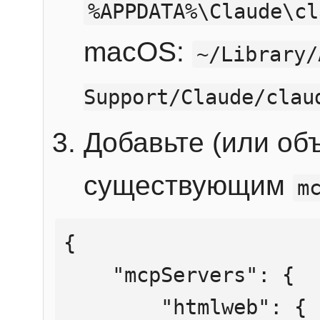
%APPDATA%\Claude\cl
macOS:
~/Library/
Support/Claude/clau
Добавьте (или об
существующим
m
{

    "mcpServers": {

        "htmlweb": {
