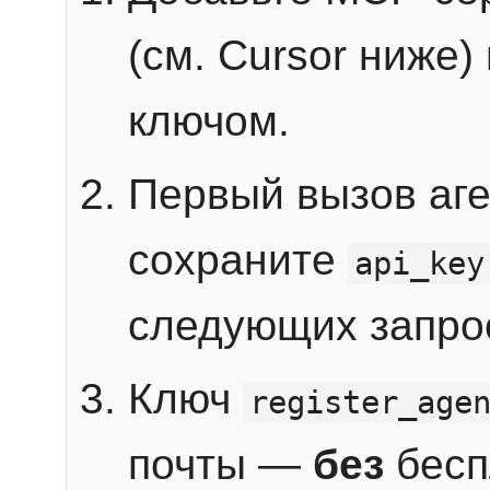
(см. Cursor ниже)
ключом.
Первый вызов аг
сохраните
api_key
следующих запро
Ключ
register_age
почты —
без
бесп