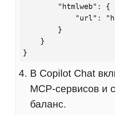
        "htmlweb": {

            "url": "https://mcp.htmlweb.ru/"

        }

    }

}
В Copilot Chat в
MCP-сервисов и 
баланс.