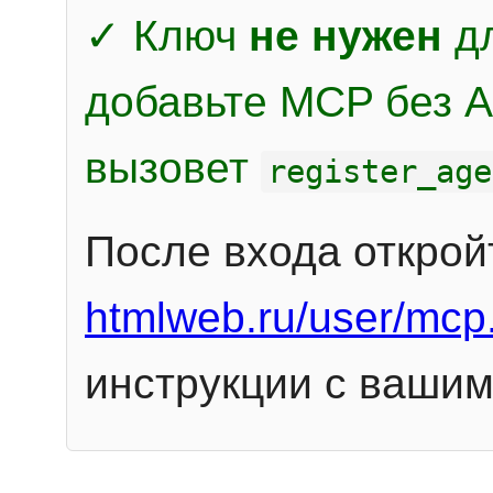
✓ Ключ
не нужен
дл
добавьте MCP без Au
вызовет
register_age
После входа открой
htmlweb.ru/user/mcp
инструкции с вашим