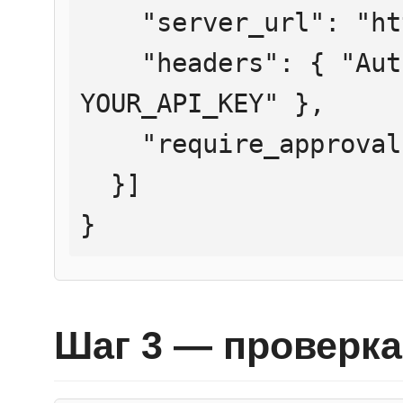
    "server_url": "https://mcp.htmlweb.ru/",

    "headers": { "Authorization": "Bearer 
YOUR_API_KEY" },

    "require_approval": "never"

  }]

}
Шаг 3 — проверка 