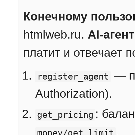
Конечному пользо
htmlweb.ru.
AI-агент
платит и отвечает 
— п
register_agent
Authorization).
; бала
get_pricing
.
money/get_limit