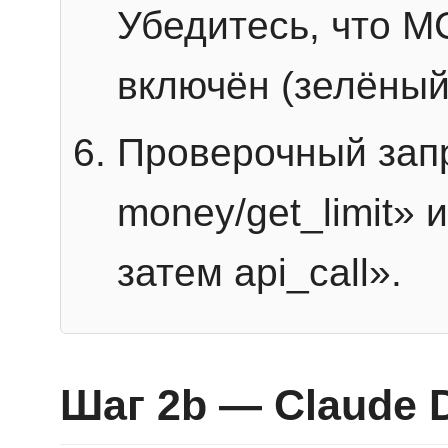
Убедитесь, что 
включён (зелёный
Проверочный запр
money/get_limit» 
затем api_call».
Шаг 2b — Claude 