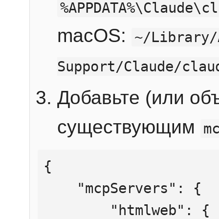
%APPDATA%\Claude\cl
macOS:
~/Library/
Support/Claude/clau
Добавьте (или об
существующим
m
{

    "mcpServers": {

        "htmlweb": {
