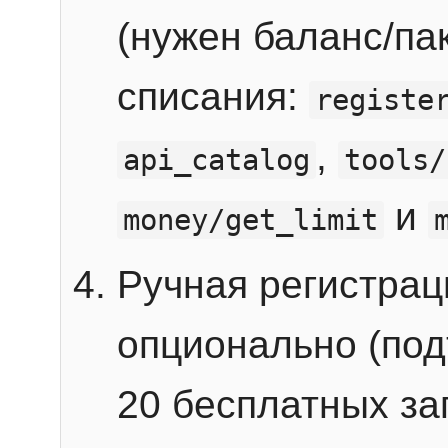
(нужен баланс/пак
списания:
registe
,
api_catalog
tools/
и
money/get_limit
Ручная регистра
опционально (под
20 бесплатных зап