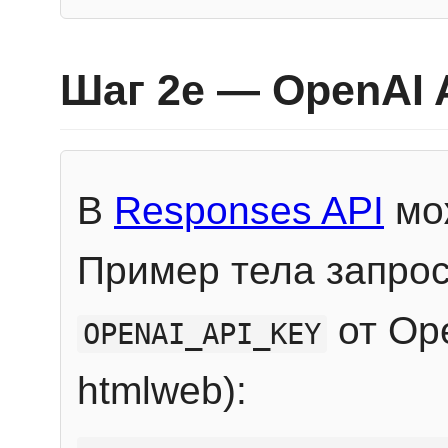
Шаг 2e — OpenAI 
В
Responses API
мож
Пример тела запрос
от Ope
OPENAI_API_KEY
htmlweb):