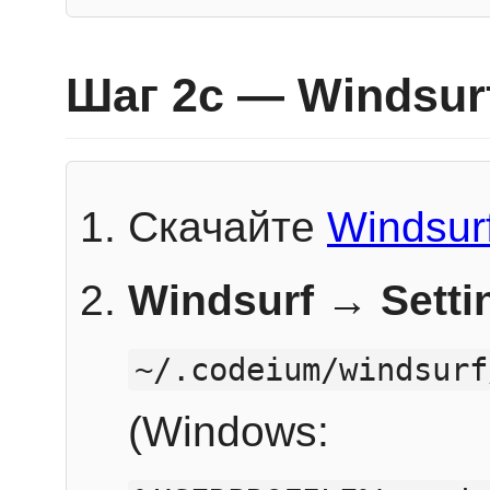
Шаг 2c — Windsur
Скачайте
Windsur
Windsurf → Sett
~/.codeium/windsurf
(Windows: