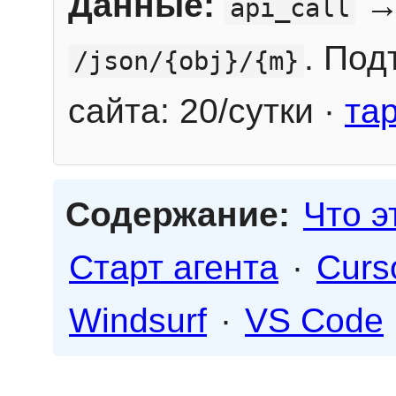
Данные:
→
api_call
. Под
/json/{obj}/{m}
сайта: 20/сутки ·
та
Содержание:
Что э
Старт агента
·
Curs
Windsurf
·
VS Code