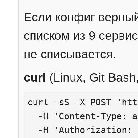
Если конфиг верный
списком из 9 сервис
не списывается.
curl
(Linux, Git Bas
curl -sS -X POST 'htt
  -H 'Content-Type: application/json' \

  -H 'Authorization: Bearer YOUR_API_KEY' \
