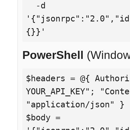
  -d 
'{"jsonrpc":"2.0","id
{}}'
PowerShell
(Window
$headers = @{ Authori
YOUR_API_KEY"; "Conte
"application/json" }

$body = 