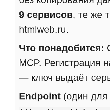
9 сервисов
, те же
htmlweb.ru.
Что понадобится:
C
MCP. Регистрация н
— ключ выдаёт сер
Endpoint
(один для 