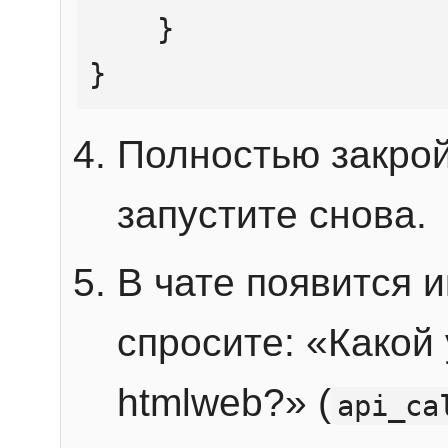
    }

}
Полностью закрой
запустите снова.
В чате появится 
спросите: «Какой
htmlweb?» (
api_ca