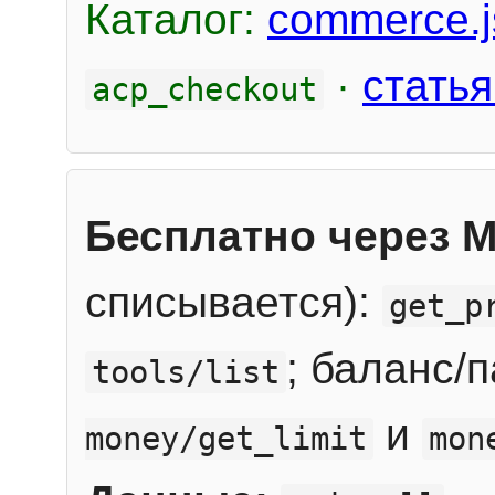
Каталог:
commerce.j
·
статья
acp_checkout
Бесплатно через 
списывается):
get_p
; баланс/
tools/list
и
money/get_limit
mon