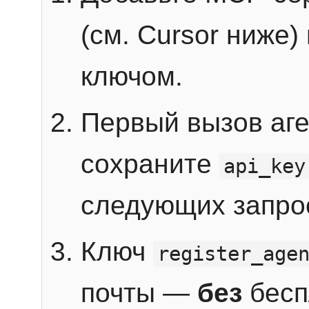
(см. Cursor ниже)
ключом.
Первый вызов аг
сохраните
api_key
следующих запро
Ключ
register_age
почты —
без
бесп