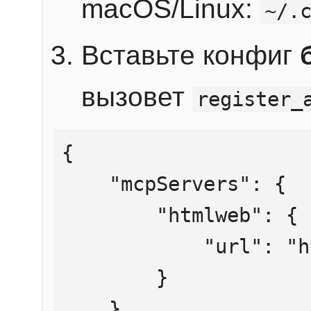
macOS/Linux:
~/.
Вставьте конфиг
вызовет
register_
{

    "mcpServers": {

        "htmlweb": {

            "url": "https://mcp.htmlweb.ru/"

        }

    }
