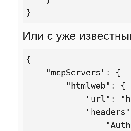
}
Или с уже известны
{

    "mcpServers": {

        "htmlweb": {

            "url": "https://mcp.htmlweb.ru/",

            "headers": {

                "Authorization": "Bearer 