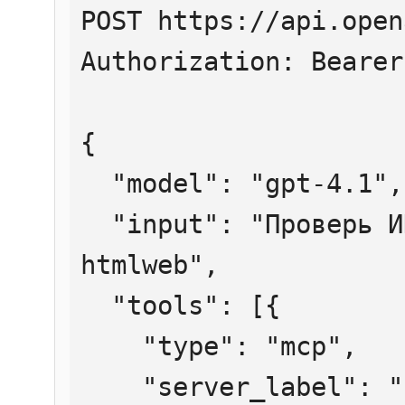
POST https://api.open
Authorization: Bearer
{

  "model": "gpt-4.1",

  "input": "Проверь ИНН 7707083893 через 
htmlweb",

  "tools": [{

    "type": "mcp",

    "server_label": "htmlweb",
