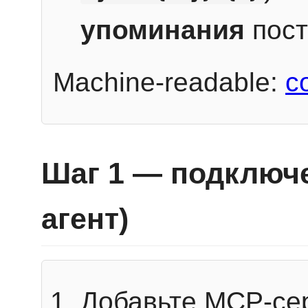
упоминания
пост
Machine-readable:
c
Шаг 1 — подключе
агент)
Добавьте MCP-се