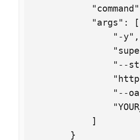
            "command": "npx",

            "args": [

                "-y",

                "supergateway",

                "--streamableHttp",

                "https://mcp.htmlweb.ru/",

                "--oauth2Bearer",

                "YOUR_API_KEY"

            ]

        }
