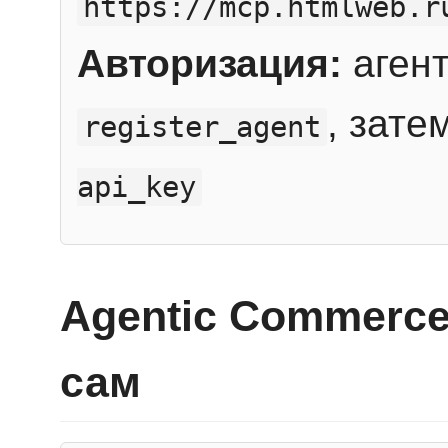
https://mcp.htmlweb.r
Авторизация:
агент
, зате
register_agent
api_key
Agentic Commerce
сам