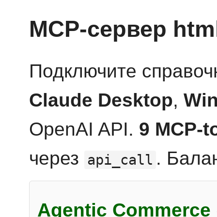
MCP-сервер htm
Подключите справоч
Claude Desktop
,
Win
OpenAI API.
9 MCP-t
через
. Бала
api_call
Agentic Commerce 