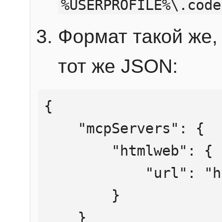
%USERPROFILE%\.code
Формат такой же, 
тот же JSON:
{

    "mcpServers": {

        "htmlweb": {

            "url": "https://mcp.htmlweb.ru/"

        }

    }
