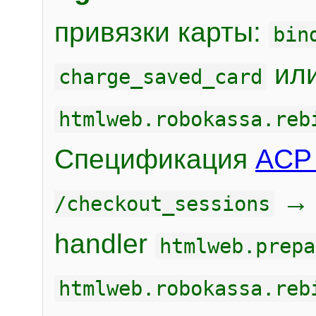
привязки карты:
bin
или
charge_saved_card
htmlweb.robokassa.reb
Спецификация
ACP 
/checkout_sessions
handler
htmlweb.prepa
htmlweb.robokassa.reb