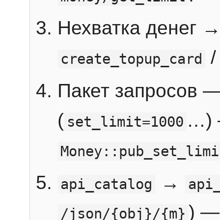
Нехватка денег 
create_topup_card
Пакет запросов 
(
…) 
set_limit=1000
Money::pub_set_limi
→
api_catalog
api
) —
/json/{obj}/{m}